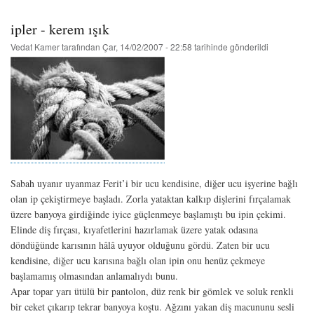
öztürk
uğraş
ipler - kerem ışık
hakkında
Vedat Kamer
tarafından
Çar, 14/02/2007 - 22:58
tarihinde gönderildi
Sabah uyanır uyanmaz Ferit’i bir ucu kendisine, diğer ucu işyerine bağlı
olan ip çekiştirmeye başladı. Zorla yataktan kalkıp dişlerini fırçalamak
üzere banyoya girdiğinde iyice güçlenmeye başlamıştı bu ipin çekimi.
Elinde diş fırçası, kıyafetlerini hazırlamak üzere yatak odasına
döndüğünde karısının hâlâ uyuyor olduğunu gördü. Zaten bir ucu
kendisine, diğer ucu karısına bağlı olan ipin onu henüz çekmeye
başlamamış olmasından anlamalıydı bunu.
Apar topar yarı ütülü bir pantolon, düz renk bir gömlek ve soluk renkli
bir ceket çıkarıp tekrar banyoya koştu. Ağzını yakan diş macununu sesli