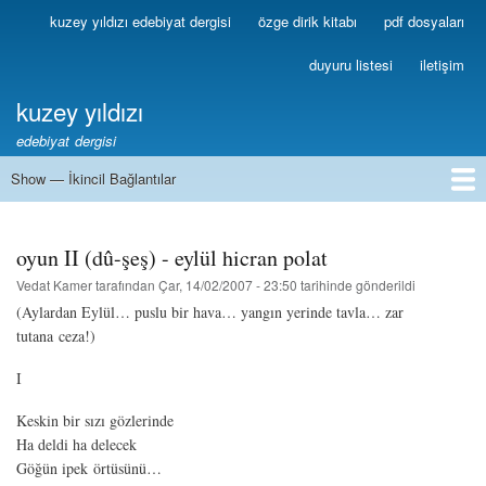
Ana
kuzey yıldızı edebiyat dergisi
özge dirik kitabı
pdf dosyaları
Birincil
içeriğe
Bağlantılar
atla
duyuru listesi
iletişim
kuzey yıldızı
edebiyat dergisi
Show — İkincil Bağlantılar
İkincil
Bağlantılar
1
2
3
4
5
6
7
8
9
10
11
12
13
oyun II (dû-şeş) - eylül hicran polat
Vedat Kamer
tarafından
Çar, 14/02/2007 - 23:50
tarihinde gönderildi
(Aylardan Eylül… puslu bir hava… yangın yerinde tavla… zar
tutana ceza!)
I
Keskin bir sızı gözlerinde
Ha deldi ha delecek
Göğün ipek örtüsünü…