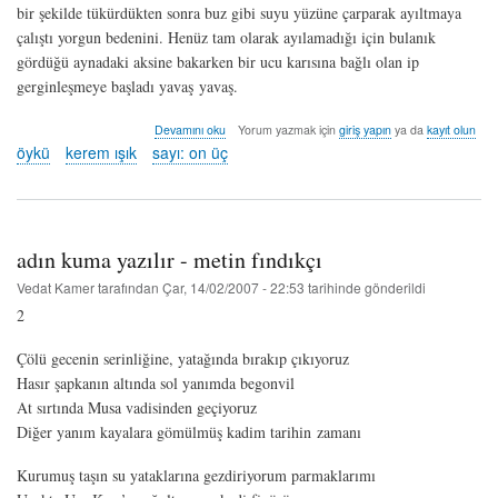
bir şekilde tükürdükten sonra buz gibi suyu yüzüne çarparak ayıltmaya
çalıştı yorgun bedenini. Henüz tam olarak ayılamadığı için bulanık
gördüğü aynadaki aksine bakarken bir ucu karısına bağlı olan ip
gerginleşmeye başladı yavaş yavaş.
ipler
Devamını oku
Yorum yazmak için
giriş yapın
ya da
kayıt olun
-
öykü
kerem ışık
sayı: on üç
kerem
ışık
hakkında
adın kuma yazılır - metin fındıkçı
Vedat Kamer
tarafından
Çar, 14/02/2007 - 22:53
tarihinde gönderildi
2
Çölü gecenin serinliğine, yatağında bırakıp çıkıyoruz
Hasır şapkanın altında sol yanımda begonvil
At sırtında Musa vadisinden geçiyoruz
Diğer yanım kayalara gömülmüş kadim tarihin zamanı
Kurumuş taşın su yataklarına gezdiriyorum parmaklarımı