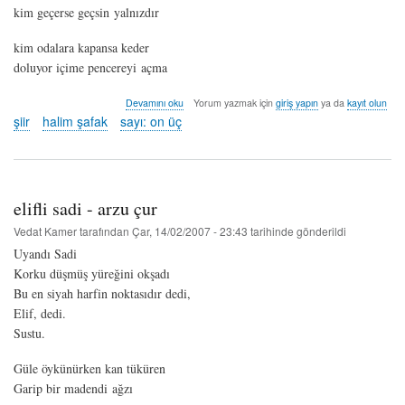
kim geçerse geçsin yalnızdır
kim odalara kapansa keder
doluyor içime pencereyi açma
yalnızım
Devamını oku
Yorum yazmak için
giriş yapın
ya da
kayıt olun
söylemeye
şiir
halim şafak
sayı: on üç
dilim
varmıyor
gözlerimden
akan
yaş
elifli sadi - arzu çur
konuştum
sayılsın!
Vedat Kamer
tarafından
Çar, 14/02/2007 - 23:43
tarihinde gönderildi
-
Uyandı Sadi
halim
şafak
Korku düşmüş yüreğini okşadı
hakkında
Bu en siyah harfin noktasıdır dedi,
Elif, dedi.
Sustu.
Güle öykünürken kan tüküren
Garip bir madendi ağzı