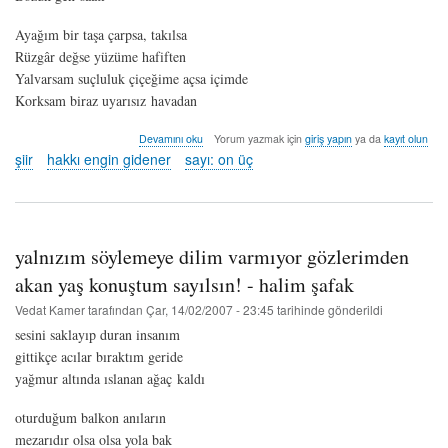
Ayağım bir taşa çarpsa, takılsa
Rüzgâr değse yüzüme hafiften
Yalvarsam suçluluk çiçeğime açsa içimde
Korksam biraz uyarısız havadan
evden
Devamını oku
Yorum yazmak için
giriş yapın
ya da
kayıt olun
uzakta
şiir
hakkı engin gidener
sayı: on üç
ya
da
kayıp
-
hakkı
yalnızım söylemeye dilim varmıyor gözlerimden
engin
gidener
akan yaş konuştum sayılsın! - halim şafak
hakkında
Vedat Kamer
tarafından
Çar, 14/02/2007 - 23:45
tarihinde gönderildi
sesini saklayıp duran insanım
gittikçe acılar bıraktım geride
yağmur altında ıslanan ağaç kaldı
oturduğum balkon anıların
mezarıdır olsa olsa yola bak