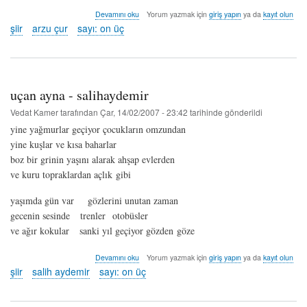
elifli
Devamını oku
Yorum yazmak için
giriş yapın
ya da
kayıt olun
sadi
şiir
arzu çur
sayı: on üç
-
arzu
çur
hakkında
uçan ayna - salihaydemir
Vedat Kamer
tarafından
Çar, 14/02/2007 - 23:42
tarihinde gönderildi
yine yağmurlar geçiyor çocukların omzundan
yine kuşlar ve kısa baharlar
boz bir grinin yaşını alarak ahşap evlerden
ve kuru topraklardan açlık gibi
yaşımda gün var gözlerini unutan zaman
gecenin sesinde trenler otobüsler
ve ağır kokular sanki yıl geçiyor gözden göze
uçan
Devamını oku
Yorum yazmak için
giriş yapın
ya da
kayıt olun
ayna
şiir
salih aydemir
sayı: on üç
-
salihaydemir
hakkında