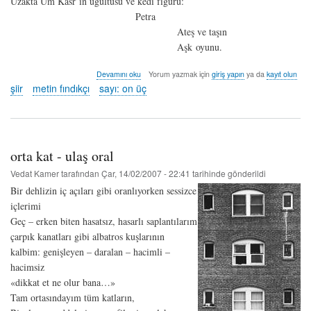
Uzakta Um Kasr’ın uğultusu ve kedi figürü:
Petra
Ateş ve taşın
Aşk oyunu.
adın
Devamını oku
Yorum yazmak için
giriş yapın
ya da
kayıt olun
kuma
şiir
metin fındıkçı
sayı: on üç
yazılır
-
metin
fındıkçı
hakkında
orta kat - ulaş oral
Vedat Kamer
tarafından
Çar, 14/02/2007 - 22:41
tarihinde gönderildi
Bir dehlizin iç açıları gibi oranlıyorken sessizce
içlerimi
Geç – erken biten hasatsız, hasarlı saplantılarım
çarpık kanatları gibi albatros kuşlarının
kalbim: genişleyen – daralan – hacimli –
hacimsiz
«dikkat et ne olur bana…»
Tam ortasındayım tüm katların,