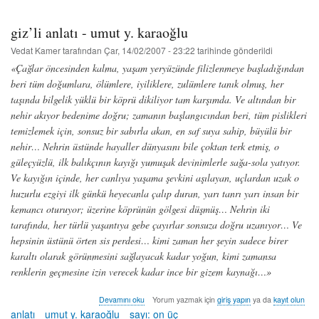
giz’li anlatı - umut y. karaoğlu
Vedat Kamer
tarafından
Çar, 14/02/2007 - 23:22
tarihinde gönderildi
«Çağlar öncesinden kalma, yaşam yeryüzünde filizlenmeye başladığından
beri tüm doğumlara, ölümlere, iyiliklere, zulümlere tanık olmuş, her
taşında bilgelik yüklü bir köprü dikiliyor tam karşımda. Ve altından bir
nehir akıyor bedenime doğru; zamanın başlangıcından beri, tüm pislikleri
temizlemek için, sonsuz bir sabırla akan, en saf suya sahip, büyülü bir
nehir… Nehrin üstünde hayaller dünyasını bile çoktan terk etmiş, o
güleçyüzlü, ilk balıkçının kayığı yumuşak devinimlerle sağa-sola yatıyor.
Ve kayığın içinde, her canlıya yaşama şevkini aşılayan, uçlardan uzak o
huzurlu ezgiyi ilk günkü heyecanla çalıp duran, yarı tanrı yarı insan bir
kemancı oturuyor; üzerine köprünün gölgesi düşmüş… Nehrin iki
tarafında, her türlü yaşantıya gebe çayırlar sonsuza doğru uzanıyor… Ve
hepsinin üstünü örten sis perdesi… kimi zaman her şeyin sadece birer
karaltı olarak görünmesini sağlayacak kadar yoğun, kimi zamansa
renklerin geçmesine izin verecek kadar ince bir gizem kaynağı…»
giz’li
Devamını oku
Yorum yazmak için
giriş yapın
ya da
kayıt olun
anlatı
anlatı
umut y. karaoğlu
sayı: on üç