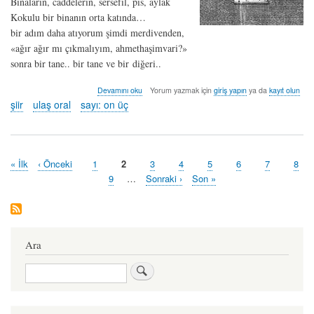
Binaların, caddelerin, sersefil, pis, aylak
Kokulu bir binanın orta katında…
bir adım daha atıyorum şimdi merdivenden,
«ağır ağır mı çıkmalıyım, ahmethaşimvari?»
sonra bir tane.. bir tane ve bir diğeri..
orta
Devamını oku
Yorum yazmak için
giriş yapın
ya da
kayıt olun
kat
şiir
ulaş oral
sayı: on üç
-
ulaş
oral
hakkında
İlk
« İlk
Önceki
‹ Önceki
Sayfa
1
Şu
2
Sayfa
3
Sayfa
4
Sayfa
5
Sayfa
6
Sayfa
7
Sayf
8
Pagination
sayfa
sayfa
an
Sayfa
9
…
Sonraki
Sonraki ›
Last
Son »
kullanılan
sayfa
page
sayfa
Ara
Ara