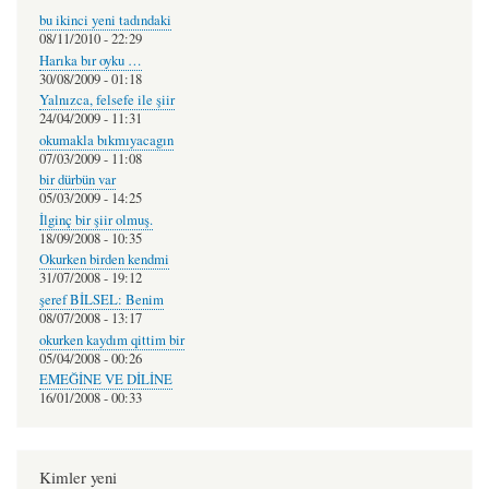
bu ikinci yeni tadındaki
08/11/2010 - 22:29
Harıka bır oyku …
30/08/2009 - 01:18
Yalnızca, felsefe ile şiir
24/04/2009 - 11:31
okumakla bıkmıyacagın
07/03/2009 - 11:08
bir dürbün var
05/03/2009 - 14:25
İlginç bir şiir olmuş.
18/09/2008 - 10:35
Okurken birden kendmi
31/07/2008 - 19:12
şeref BİLSEL: Benim
08/07/2008 - 13:17
okurken kaydım qittim bir
05/04/2008 - 00:26
EMEĞİNE VE DİLİNE
16/01/2008 - 00:33
Kimler yeni