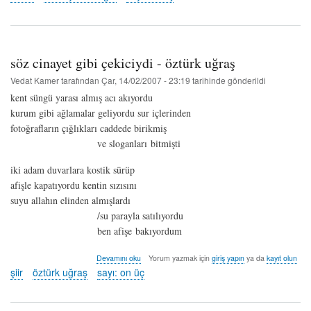
-
umut
y.
karaoğlu
hakkında
söz cinayet gibi çekiciydi - öztürk uğraş
Vedat Kamer
tarafından
Çar, 14/02/2007 - 23:19
tarihinde gönderildi
kent süngü yarası almış acı akıyordu
kurum gibi ağlamalar geliyordu sur içlerinden
fotoğrafların çığlıkları caddede birikmiş
ve sloganları bitmişti
iki adam duvarlara kostik sürüp
afişle kapatıyordu kentin sızısını
suyu allahın elinden almışlardı
/su parayla satılıyordu
ben afişe bakıyordum
söz
Devamını oku
Yorum yazmak için
giriş yapın
ya da
kayıt olun
cinayet
şiir
öztürk uğraş
sayı: on üç
gibi
çekiciydi
-