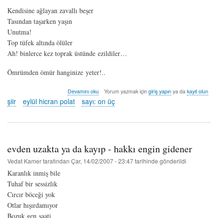
Kendisine ağlayan zavallı beşer
Tasından taşarken yaşın
Unutma!
Top tüfek altında ölüler
Ah! binlerce kez toprak üstünde ezildiler…
Ömrümden ömür hanginize yeter!..
oyun
Devamını oku
Yorum yazmak için
giriş yapın
ya da
kayıt olun
II
şiir
eylül hicran polat
sayı: on üç
(dû-
şeş)
-
eylül
hicran
evden uzakta ya da kayıp - hakkı engin gidener
polat
hakkında
Vedat Kamer
tarafından
Çar, 14/02/2007 - 23:47
tarihinde gönderildi
Karanlık inmiş bile
Tuhaf bir sessizlik
Cırcır böceği yok
Otlar hışırdamıyor
Bozuk gen saati