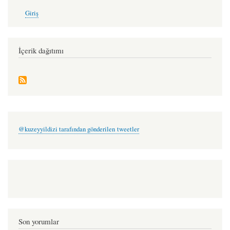
User
Giriş
account
menu
İçerik dağıtımı
@kuzeyyildizi tarafından gönderilen tweetler
Son yorumlar