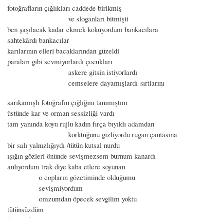
fotoğrafların çığlıkları caddede birikmiş
ve sloganları bitmişti
ben şaşılacak kadar ekmek kokuyordum bankacılara
sahtekârdı bankacılar
karılarının elleri bacaklarından güzeldi
paraları gibi sevmiyorlardı çocukları
askere gitsin istiyorlardı
cemselere dayamışlardı sırtlarını
sarıkamışlı fotoğrafın çığlığını tanımıştım
üstünde kar ve orman sessizliği vardı
tam yanında koyu rujlu kadın fırça bıyıklı adamdan
korktuğunu gizliyordu rugan çantasına
bir salı yalnızlığıydı /tütün kutsal nurdu
ışığın gözleri önünde sevişmezsem burnum kanardı
anlıyordum trak diye kaba etlere soyunan
o copların gözetiminde olduğumu
sevişmiyordum
omzumdan öpecek sevgilim yoktu
tütünsüzdüm