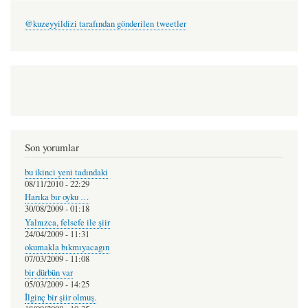
@kuzeyyildizi tarafından gönderilen tweetler
Son yorumlar
bu ikinci yeni tadındaki
08/11/2010 - 22:29
Harıka bır oyku …
30/08/2009 - 01:18
Yalnızca, felsefe ile şiir
24/04/2009 - 11:31
okumakla bıkmıyacagın
07/03/2009 - 11:08
bir dürbün var
05/03/2009 - 14:25
İlginç bir şiir olmuş.