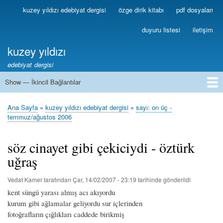
Ana
kuzey yıldızı edebiyat dergisi
özge dirik kitabı
pdf dosyaları
Birincil
içeriğe
Bağlantılar
atla
duyuru listesi
iletişim
kuzey yıldızı
edebiyat dergisi
Show — İkincil Bağlantılar
İkincil
Bağlantılar
1
2
3
4
5
6
7
8
9
10
11
12
13
Ana Sayfa
kuzey yıldızı edebiyat dergisi
sayı: on üç -
Sayfa
temmuz/ağustos 2006
yolu
söz cinayet gibi çekiciydi - öztürk
uğraş
Vedat Kamer
tarafından
Çar, 14/02/2007 - 23:19
tarihinde gönderildi
kent süngü yarası almış acı akıyordu
kurum gibi ağlamalar geliyordu sur içlerinden
fotoğrafların çığlıkları caddede birikmiş