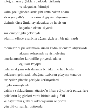
fotoğrafların çığlıkları caddede birikmiş
ve sloganları bitmişti
kalın gözlüğünden sırık gibi uzun bakan adam
-ben yozgatlı’yım mevsim değişsin istiyorum
dizimiz dirseğimiz sıyrılacaksa bu hapisten
kaçarken olsun- diyordu
söz cinayet gibi çekiciydi
adamın elinde eşarbına ağzını gizleyen bir gül vardı
memelerini pis adamlara sunan kadınlar önlem alıyorlardı
akşam sofrasında sevişmelerine
onurlu anneler karanfille giriyordu alana
oğulları kayıptı
onların akşam sofralarında bir iskemle hep boştu
beklenen gelmezdi tabağına tuzboran gözyaşı konurdu
tarihçiler gündüz gözüyle korkuyorlardı
it gibi sinmişlerdi
dağlara sakladığımız ağustos’u ihbar ediyorlardı panzerlere
polislerin üç gözleri vardı birinin adı g-3’tü
ve hayatımın gülkanı arkadaşlarım ölüyordu
gün bitiyor şairler öpüyordu