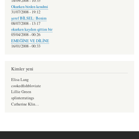
18/09/2008 - 10:35
Okurken birden kendmi
31/07/2008 - 19:12
şeref BİLSEL: Benim
08/07/2008 - 13:17
okurken kaydım qittim bir
05/04/2008 - 00:26
EMEĞİNE VE DİLİNE
16/01/2008 - 00:33
Kimler yeni
Elisa Lang
cookedfishbloviate
Lillie Green
splinterratings
Catherine Klin…