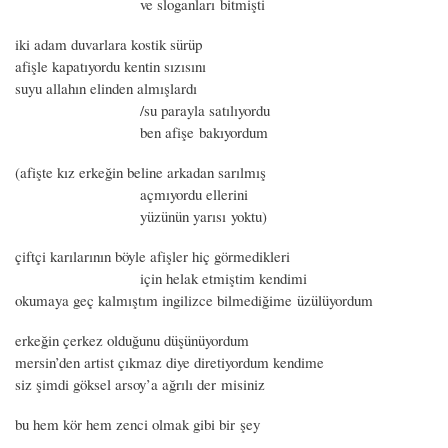
ve sloganları bitmişti
iki adam duvarlara kostik sürüp
afişle kapatıyordu kentin sızısını
suyu allahın elinden almışlardı
/su parayla satılıyordu
ben afişe bakıyordum
(afişte kız erkeğin beline arkadan sarılmış
açmıyordu ellerini
yüzünün yarısı yoktu)
çiftçi karılarının böyle afişler hiç görmedikleri
için helak etmiştim kendimi
okumaya geç kalmıştım ingilizce bilmediğime üzülüyordum
erkeğin çerkez olduğunu düşünüyordum
mersin’den artist çıkmaz diye diretiyordum kendime
siz şimdi göksel arsoy’a ağrılı der misiniz
bu hem kör hem zenci olmak gibi bir şey