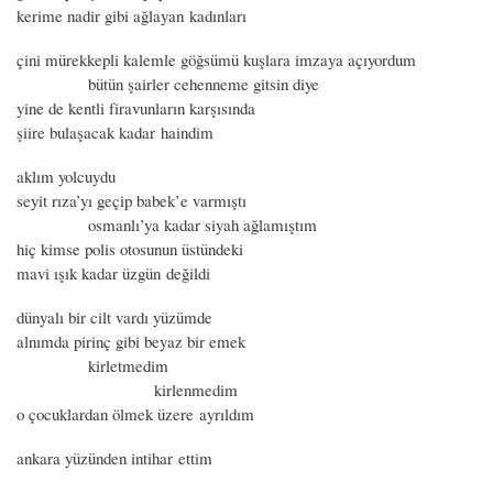
kerime nadir gibi ağlayan kadınları
çini mürekkepli kalemle göğsümü kuşlara imzaya açıyordum
bütün şairler cehenneme gitsin diye
yine de kentli firavunların karşısında
şiire bulaşacak kadar haindim
aklım yolcuydu
seyit rıza’yı geçip babek’e varmıştı
osmanlı’ya kadar siyah ağlamıştım
hiç kimse polis otosunun üstündeki
mavi ışık kadar üzgün değildi
dünyalı bir cilt vardı yüzümde
alnımda pirinç gibi beyaz bir emek
kirletmedim
kirlenmedim
o çocuklardan ölmek üzere ayrıldım
ankara yüzünden intihar ettim