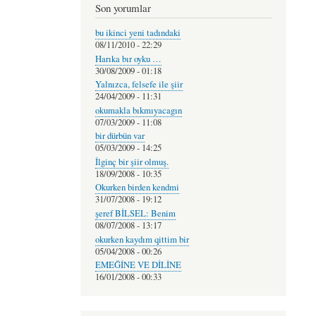
Son yorumlar
bu ikinci yeni tadındaki
08/11/2010 - 22:29
Harıka bır oyku …
30/08/2009 - 01:18
Yalnızca, felsefe ile şiir
24/04/2009 - 11:31
okumakla bıkmıyacagın
07/03/2009 - 11:08
bir dürbün var
05/03/2009 - 14:25
İlginç bir şiir olmuş.
18/09/2008 - 10:35
Okurken birden kendmi
31/07/2008 - 19:12
şeref BİLSEL: Benim
08/07/2008 - 13:17
okurken kaydım qittim bir
05/04/2008 - 00:26
EMEĞİNE VE DİLİNE
16/01/2008 - 00:33