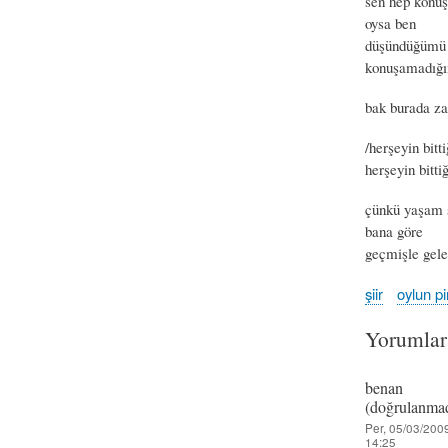
sen hep konuş
oysa ben
düşündüğüm
konuşamadığ
bak burada z
/herşeyin bitti
herşeyin bittiğ
çünkü yaşam s
bana göre
geçmişle gel
şiir
oylun pir
Yorumlar
benan
(doğrulanmad
Per, 05/03/2009
14:25