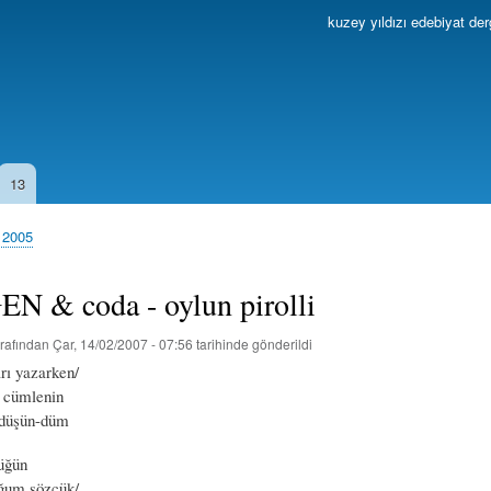
Ana
kuzey yıldızı edebiyat der
içeriğe
atla
13
s 2005
N & coda - oylun pirolli
rafından
Çar, 14/02/2007 - 07:56
tarihinde gönderildi
rı yazarken/
 cümlenin
i düşün-düm
üğün
uğum sözcük/