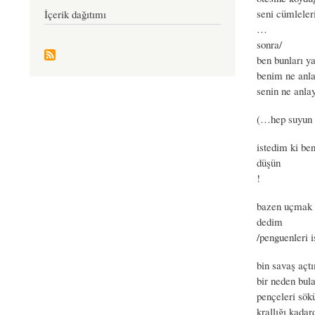
seni cümleleri
İçerik dağıtımı
…
sonra/
ben bunları y
benim ne anla
senin ne anla
(…hep suyun k
istedim ki be
düşün
!
bazen uçmak 
dedim
/penguenleri i
bin savaş açt
bir neden bul
pençeleri sök
krallığı kadar