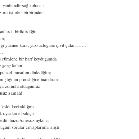
, yenilendir sağ koluna :
z mı isimler birbirinden
şaflarda biriktirdiğin
om;
tiği yüzüne kara; yüzsüzlüğüne çivit çalan…….
n…
ü cümlene bir harf koyduğumda
ze genç kalan…
apunzel masalını dinlediğim;
mışlığının prensliğine inandıran
ya zorunlu olduğumuz
kusuz zaman!
a kaldı korkaklığım
 uysalca el sıkıştı
erdin huzur/um/suz uykuna
uğum sorular cevaplarıma alıştı