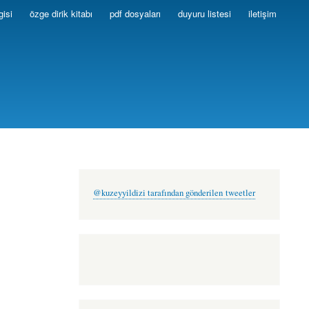
gisi
özge dirik kitabı
pdf dosyaları
duyuru listesi
iletişim
@kuzeyyildizi tarafından gönderilen tweetler