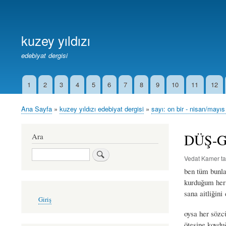
Birincil
Bağlantılar
kuzey yıldızı
edebiyat dergisi
1
2
3
4
5
6
7
8
9
10
11
12
İkincil
Bağlantılar
Ana Sayfa
kuzey yıldızı edebiyat dergisi
sayı: on bir - nisan/mayı
Sayfa
yolu
DÜŞ-GE
Ara
Ara
Vedat Kamer
ta
ben tüm bunla
kurduğum her
sana aitliğin
User
Giriş
account
menu
oysa her sözc
ötesine koyd