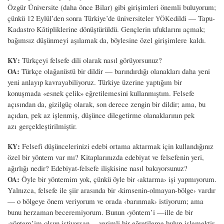
Özgür Üniversite (daha önce Bilar) gibi girişimleri önemli buluyorum;
çünkü 12 Eylül’den sonra Türkiye’de üniversiteler
edildi — Tapu-
YÖK
Kadastro Kâtipliklerine dönüştürüldü. Gençlerin ufuklarını açmak;
bağımsız düşünmeyi aşılamak da, böylesine özel girişimlere kaldı.
:
Türkçeyi felsefe dili olarak nasıl görüyorsunuz?
KY
:
Türkçe olağanüstü bir dildir — barındırdığı olanakları daha yeni
OA
yeni anlayıp kavrayabiliyoruz. Türkiye üzerine yaptığım bir
konuşmada «esnek çelik» eğretilemesini kullanmıştım. Felsefe
açısından da, gizilgüç olarak, son derece zengin bir dildir; ama, bu
açıdan, pek az işlenmiş, düşünce dilegetirme olanaklarının pek
azı gerçekleştirilmiştir.
:
Felsefi düşüncelerinizi edebi ortama aktarmak için kullandığınız
KY
özel bir yöntem var mı? Kitaplarınızda edebiyat ve felsefenin yeri,
ağırlığı nedir? Edebiyat-felsefe ilişkisine nasıl bakıyorsunuz?
:
Öyle bir yöntemim yok, çünkü öyle bir ‹aktarma› işi yapmıyorum.
OA
Yalnızca, felsefe ile şiir arasında bir ‹kimsenin-olmayan-bölge› vardır
— o bölgeye önem veriyorum ve orada ‹barınmak› istiyorum; ama
bunu herzaman beceremiyorum. Bunun ‹yöntem’i —ille de bir
‹yöntem’im olsun istiyorsan— verimli bir eğretileme bulup işlemektir.