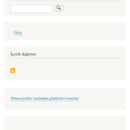
for
Ara
söyleşi:
oruç
aruoba
User
Giriş
account
menu
İçerik dağıtımı
@kuzeyyildizi tarafından gönderilen tweetler