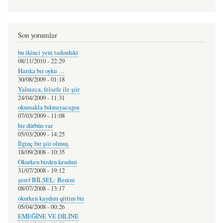
Son yorumlar
bu ikinci yeni tadındaki
08/11/2010 - 22:29
Harıka bır oyku …
30/08/2009 - 01:18
Yalnızca, felsefe ile şiir
24/04/2009 - 11:31
okumakla bıkmıyacagın
07/03/2009 - 11:08
bir dürbün var
05/03/2009 - 14:25
İlginç bir şiir olmuş.
18/09/2008 - 10:35
Okurken birden kendmi
31/07/2008 - 19:12
şeref BİLSEL: Benim
08/07/2008 - 13:17
okurken kaydım qittim bir
05/04/2008 - 00:26
EMEĞİNE VE DİLİNE