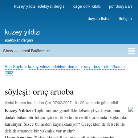
Ana
kuzey yıldızı edebiyat dergisi
özge dirik kitabı
pdf dosyaları
Birincil
içeriğe
Bağlantılar
atla
duyuru listesi
iletişim
kuzey yıldızı
edebiyat dergisi
Show — İkincil Bağlantılar
İkincil
Bağlantılar
1
2
3
4
5
6
7
8
9
10
11
12
13
Ana Sayfa
kuzey yıldızı edebiyat dergisi
sayı: beş - ekim/kasım
Sayfa
2002
yolu
söyleşi: oruç aruoba
Vedat Kamer
tarafından
Çar, 07/02/2007 - 01:20
tarihinde gönderildi
Kuzey Yıldızı:
Toplumumuz genellikle felsefeyi yadsıyan, ona
dudak büken bir tutum içinde, felsefe ile delilik arasında bağlantılar
kuruluyor. Sizce bu neden kaynaklanıyor? Gerçekten de felsefe ile
delilik arasında bir yakınlık var mıdır?
Oruç Aruoba:
Türkçe’de «deli saçması» diye birşey vardır —