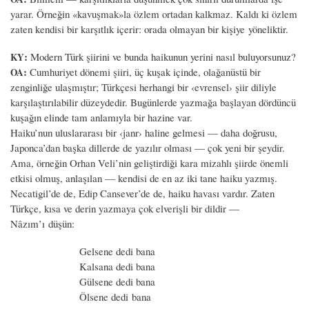
yarar. Örneğin «kavuşmak»la özlem ortadan kalkmaz. Kaldı ki özlem
zaten kendisi bir karşıtlık içerir: orada olmayan bir kişiye yöneliktir.
:
Modern Türk şiirini ve bunda haikunun yerini nasıl buluyorsunuz?
KY
:
Cumhuriyet dönemi şiiri, üç kuşak içinde, olağanüstü bir
OA
zenginliğe ulaşmıştır; Türkçesi herhangi bir ‹evrensel› şiir diliyle
karşılaştırılabilir düzeydedir. Bugünlerde yazmağa başlayan dördüncü
kuşağın elinde tam anlamıyla bir hazine var.
Haiku’nun uluslararası bir ‹janr› haline gelmesi — daha doğrusu,
Japonca’dan başka dillerde de yazılır olması — çok yeni bir şeydir.
Ama, örneğin Orhan Veli’nin geliştirdiği kara mizahlı şiirde önemli
etkisi olmuş, anlaşılan — kendisi de en az iki tane haiku yazmış.
Necatigil’de de, Edip Cansever’de de, haiku havası vardır. Zaten
Türkçe, kısa ve derin yazmaya çok elverişli bir dildir —
Nâzım’ı düşün:
Gelsene dedi bana
Kalsana dedi bana
Gülsene dedi bana
Ölsene dedi bana