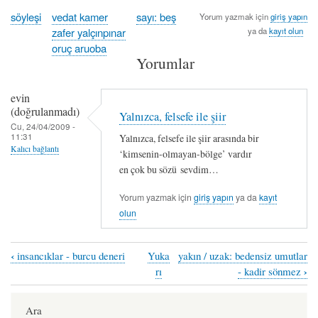
söyleşi
vedat kamer
sayı: beş
Yorum yazmak için
giriş yapın
zafer yalçınpınar
ya da
kayıt olun
oruç aruoba
Yorumlar
evin
(doğrulanmadı)
Yalnızca, felsefe ile şiir
Cu, 24/04/2009 -
11:31
Yalnızca, felsefe ile şiir arasında bir
Kalıcı bağlantı
‘kimsenin-olmayan-bölge’ vardır
en çok bu sözü sevdim…
Yorum yazmak için
giriş yapın
ya da
kayıt
olun
‹
insancıklar - burcu deneri
Yuka
yakın / uzak: bedensiz umutlar
Book
›
rı
- kadir sönmez
traversal
links
Ara