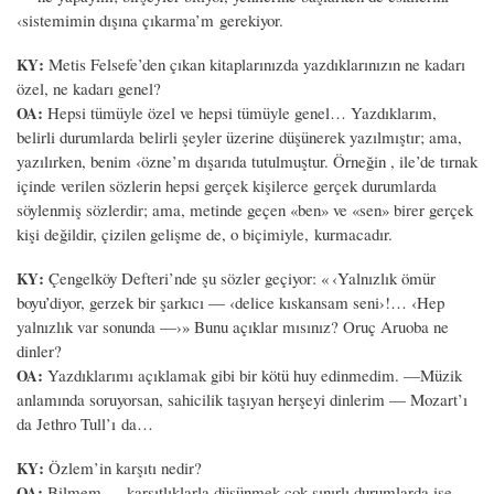
‹sistemimin dışına çıkarma’m gerekiyor.
:
Metis Felsefe’den çıkan kitaplarınızda yazdıklarınızın ne kadarı
KY
özel, ne kadarı genel?
:
Hepsi tümüyle özel ve hepsi tümüyle genel… Yazdıklarım,
OA
belirli durumlarda belirli şeyler üzerine düşünerek yazılmıştır; ama,
yazılırken, benim ‹özne’m dışarıda tutulmuştur. Örneğin , ile’de tırnak
içinde verilen sözlerin hepsi gerçek kişilerce gerçek durumlarda
söylenmiş sözlerdir; ama, metinde geçen «ben» ve «sen» birer gerçek
kişi değildir, çizilen gelişme de, o biçimiyle, kurmacadır.
:
Çengelköy Defteri’nde şu sözler geçiyor: « ‹Yalnızlık ömür
KY
boyu’diyor, gerzek bir şarkıcı — ‹delice kıskansam seni›!… ‹Hep
yalnızlık var sonunda —›» Bunu açıklar mısınız? Oruç Aruoba ne
dinler?
:
Yazdıklarımı açıklamak gibi bir kötü huy edinmedim. —Müzik
OA
anlamında soruyorsan, sahicilik taşıyan herşeyi dinlerim — Mozart’ı
da Jethro Tull’ı da…
:
Özlem’in karşıtı nedir?
KY
:
Bilmem — karşıtlıklarla düşünmek çok sınırlı durumlarda işe
OA