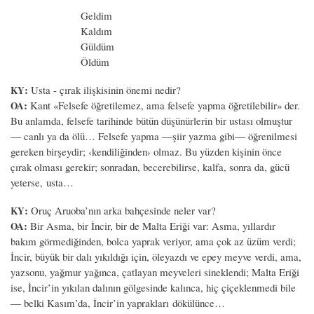
Geldim
Kaldım
Güldüm
Öldüm
:
Usta - çırak ilişkisinin önemi nedir?
KY
:
Kant «Felsefe öğretilemez, ama felsefe yapma öğretilebilir» der.
OA
Bu anlamda, felsefe tarihinde bütün düşünürlerin bir ustası olmuştur
— canlı ya da ölü… Felsefe yapma —şiir yazma gibi— öğrenilmesi
gereken birşeydir; ‹kendiliğinden› olmaz. Bu yüzden kişinin önce
çırak olması gerekir; sonradan, becerebilirse, kalfa, sonra da, gücü
yeterse, usta…
:
Oruç Aruoba’nın arka bahçesinde neler var?
KY
:
Bir Asma, bir İncir, bir de Malta Eriği var: Asma, yıllardır
OA
bakım görmediğinden, bolca yaprak veriyor, ama çok az üzüm verdi;
İncir, büyük bir dalı yıkıldığı için, öleyazdı ve epey meyve verdi, ama,
yazsonu, yağmur yağınca, çatlayan meyveleri sineklendi; Malta Eriği
ise, İncir’in yıkılan dalının gölgesinde kalınca, hiç çiçeklenmedi bile
— belki Kasım’da, İncir’in yaprakları dökülünce…