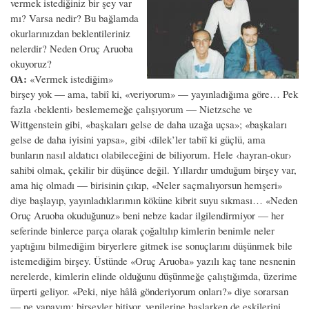
vermek istediğiniz bir şey var
mı? Varsa nedir? Bu bağlamda
okurlarınızdan beklentileriniz
nelerdir? Neden Oruç Aruoba
okuyoruz?
:
«Vermek istediğim»
OA
birşey yok — ama, tabiî ki, «veriyorum» — yayınladığıma göre… Pek
fazla ‹beklenti› beslememeğe çalışıyorum — Nietzsche ve
Wittgenstein gibi, «başkaları gelse de daha uzağa uçsa»; «başkaları
gelse de daha iyisini yapsa», gibi ‹dilek’ler tabiî ki güçlü, ama
bunların nasıl aldatıcı olabileceğini de biliyorum. Hele ‹hayran-okur›
sahibi olmak, çekilir bir düşünce değil. Yıllardır umduğum birşey var,
ama hiç olmadı — birisinin çıkıp, «Neler saçmalıyorsun hemşeri»
diye başlayıp, yayınladıklarımın köküne kibrit suyu sıkması… «Neden
Oruç Aruoba okuduğunuz» beni nebze kadar ilgilendirmiyor — her
seferinde binlerce parça olarak çoğaltılıp kimlerin benimle neler
yaptığını bilmediğim biryerlere gitmek ise sonuçlarını düşünmek bile
istemediğim birşey. Üstünde «Oruç Aruoba» yazılı kaç tane nesnenin
nerelerde, kimlerin elinde olduğunu düşünmeğe çalıştığımda, üzerime
ürperti geliyor. «Peki, niye hâlâ gönderiyorum onları?» diye sorarsan
— ne yapayım; birşeyler bitiyor, yenilerine başlarken de eskilerini