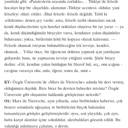
yanıttaki gibi: «Patateslerin arasında zorlukla»… Türkiye’de felsefe
hocaları hep bir ‹dışarlıklı› akımının ‹Türkiye acentesi› oldular, yani
felsefeyi ‹ithal› ettiler. ‹İthal felsefe› felsefe değildir. Tabiî ki
‹etkilenme› denen şey vardır; ama, felsefe tarihi okumaları ancak
kendi düşünceleriniz için hareket noktaları oluyorsa bir işe yarar — ya
da, kendi düşündüğümüz birşeyler varsa, kendinize yakın düşünürler
bulursanız; yoksa, birilerinin kötü bir kopyası olarak kalırsınız. —
Felsefe okumak isteyene bulunabileceğim tek tavsiye, kendisi,
okumak… Yıllar önce, bir öğrencim doktora yapmak için yurtdışına
gidiyordu; bana, ne yapmasını tavsiye ettiğimi sordu. Şöyle birşey
dedim: «Git, kendine yakın bulduğun bir filozof bul, seç, onu ıcığına -
cıcığına varasıya oku, anla, öğren; sonra da, unut.»
:
Özgür Üniversite’de «Marx ile Nietzsche» adında bir ders vermiş
KY
olduğunuzu duyduk. Bize biraz bu dersten bahseder misiniz? Özgür
Üniversite gibi oluşumlar hakkında görüşleriniz nelerdir?
:
Marx ile Nietzsche, aynı yıllarda, ama biribirinden habersiz, çok
OA
benzer sorunlarla uğraşmış ve biribirlerini birçok bakımdan
tamamlayan görüşler geliştirmişlerdir; oysa, son yüzyılda, çok ayrı,
hatta karşıt akımlar içine sokuldular, akrabalıkları gözardı edildi. Bu
yakınlığı anlatmaya çalıştım, o derste.