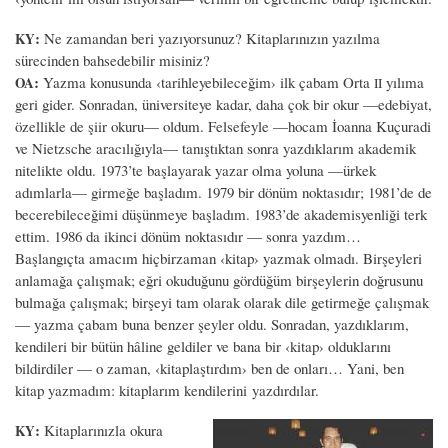
:
Ne zamandan beri yazıyorsunuz? Kitaplarınızın yazılma
KY
sürecinden bahsedebilir misiniz?
:
Yazma konusunda ‹tarihleyebileceğim› ilk çabam Orta
yılıma
OA
II
geri gider. Sonradan, üniversiteye kadar, daha çok bir okur —edebiyat,
özellikle de şiir okuru— oldum. Felsefeyle —hocam İoanna Kuçuradi
ve Nietzsche aracılığıyla— tanıştıktan sonra yazdıklarım akademik
nitelikte oldu. 1973’te başlayarak yazar olma yoluna —ürkek
adımlarla— girmeğe başladım. 1979 bir dönüm noktasıdır; 1981’de de
becerebileceğimi düşünmeye başladım. 1983’de akademisyenliği terk
ettim. 1986 da ikinci dönüm noktasıdır — sonra yazdım…
Başlangıçta amacım hiçbirzaman ‹kitap› yazmak olmadı. Birşeyleri
anlamağa çalışmak; eğri okuduğunu gördüğüm birşeylerin doğrusunu
bulmağa çalışmak; birşeyi tam olarak olarak dile getirmeğe çalışmak
— yazma çabam buna benzer şeyler oldu. Sonradan, yazdıklarım,
kendileri bir bütün hâline geldiler ve bana bir ‹kitap› olduklarını
bildirdiler — o zaman, ‹kitaplaştırdım› ben de onları… Yani, ben
kitap yazmadım: kitaplarım kendilerini yazdırdılar.
:
Kitaplarınızla okura
KY