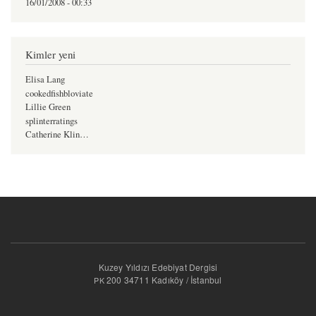
16/01/2008 - 00:33
Kimler yeni
Elisa Lang
cookedfishbloviate
Lillie Green
splinterratings
Catherine Klin…
Kuzey Yıldızı Edebiyat Dergisi
200 34711 Kadıköy / İstanbul
PK