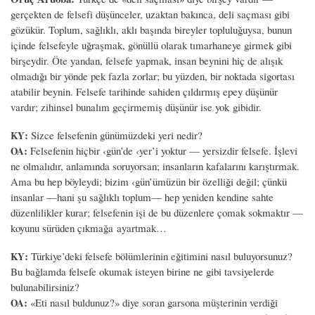
gerçekten de felsefi düşünceler, uzaktan bakınca, deli saçması gibi
gözükür. Toplum, sağlıklı, aklı başında bireyler topluluğuysa, bunun
içinde felsefeyle uğraşmak, gönüllü olarak tımarhaneye girmek gibi
birşeydir. Öte yandan, felsefe yapmak, insan beynini hiç de alışık
olmadığı bir yönde pek fazla zorlar; bu yüzden, bir noktada sigortası
atabilir beynin. Felsefe tarihinde sahiden çıldırmış epey düşünür
vardır; zihinsel bunalım geçirmemiş düşünür ise yok gibidir.
:
Sizce felsefenin günümüzdeki yeri nedir?
KY
:
Felsefenin hiçbir ‹gün’de ‹yer’i yoktur — yersizdir felsefe. İşlevi
OA
ne olmalıdır, anlamında soruyorsan; insanların kafalarını karıştırmak.
Ama bu hep böyleydi; bizim ‹gün’ümüzün bir özelliği değil; çünkü
insanlar —hani şu sağlıklı toplum— hep yeniden kendine sahte
düzenlilikler kurar; felsefenin işi de bu düzenlere çomak sokmaktır —
koyunu sürüden çıkmağa ayartmak…
:
Türkiye’deki felsefe bölümlerinin eğitimini nasıl buluyorsunuz?
KY
Bu bağlamda felsefe okumak isteyen birine ne gibi tavsiyelerde
bulunabilirsiniz?
:
«Eti nasıl buldunuz?» diye soran garsona müşterinin verdiği
OA