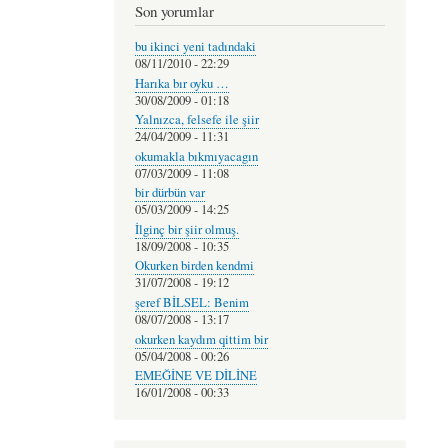
Son yorumlar
bu ikinci yeni tadındaki
08/11/2010 - 22:29
Harıka bır oyku …
30/08/2009 - 01:18
Yalnızca, felsefe ile şiir
24/04/2009 - 11:31
okumakla bıkmıyacagın
07/03/2009 - 11:08
bir dürbün var
05/03/2009 - 14:25
İlginç bir şiir olmuş.
18/09/2008 - 10:35
Okurken birden kendmi
31/07/2008 - 19:12
şeref BİLSEL: Benim
08/07/2008 - 13:17
okurken kaydım qittim bir
05/04/2008 - 00:26
EMEĞİNE VE DİLİNE
16/01/2008 - 00:33