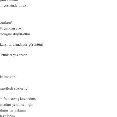
n gerisinde bıraktı
azarken/
ttığımdan çok
yacağını düşün-düm
arşı tarafındaydı görüntün)
n bunları yazarken
kalmaktır
şaretledi sözlerin/
ım /bin savaş kazandım/
amadım yenilmen için
ülmüş bir aslanın
dı zaferim