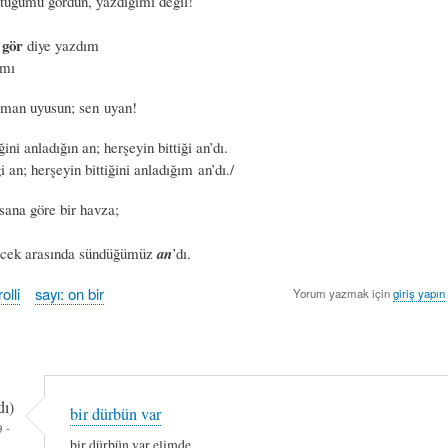
tuğumu gördün, yazdığımı değil!
gör
ü
diye yazdım
ımı
aman uyusun; sen uyan!
ğini anladığın an; herşeyin bittiği an’dı.
i an; herşeyin bittiğini anladığım an’dı./
ana göre bir havza;
ecek arasında sündüğümüz
an
’dı.
olli
sayı: on bir
Yorum yazmak için
giriş yapın
ı)
bir dürbün var
 -
bir dürbün var elimde