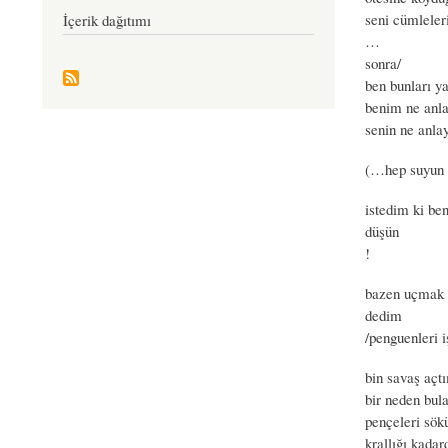
seni cümleleri
İçerik dağıtımı
…
sonra/
ben bunları y
benim ne anla
senin ne anla
(…hep suyun k
istedim ki be
düşün
!
bazen uçmak 
dedim
/penguenleri i
bin savaş açt
bir neden bul
pençeleri sök
krallığı kadar