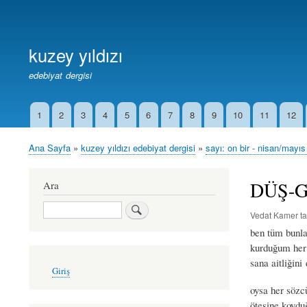
Birincil
Bağlantılar
kuzey yıldızı
edebiyat dergisi
1
2
3
4
5
6
7
8
9
10
11
12
İkincil
Bağlantılar
Ana Sayfa
kuzey yıldızı edebiyat dergisi
sayı: on bir - nisan/mayı
Sayfa
yolu
DÜŞ-GE
Ara
Ara
Vedat Kamer
ta
ben tüm bunla
kurduğum her
sana aitliğin
User
Giriş
account
menu
oysa her sözc
ötesine koyd