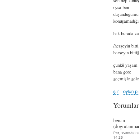
sen hep konuş
oysa ben
düşündüğüm
konuşamadığ
bak burada z
/herşeyin bitti
herşeyin bittiğ
çünkü yaşam s
bana göre
geçmişle gel
şiir
oylun pir
Yorumlar
benan
(doğrulanmad
Per, 05/03/2009
14:25