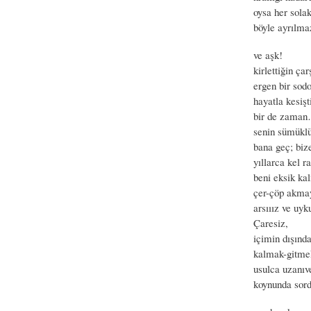
oysa her solak
böyle ayrılma
ve aşk!
kirlettiğin çar
ergen bir sod
hayatla kesiş
bir de zama
senin sümükl
bana geç; bi
yıllarca kel r
beni eksik kal
çer-çöp akma
arsııız ve uy
Çaresiz,
içimin dışınd
kalmak-gitmek
usulca uzanıv
koynunda sord