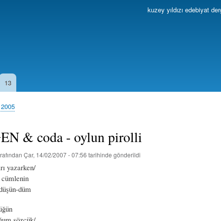
Ana
kuzey yıldızı edebiyat der
içeriğe
atla
13
s 2005
N & coda - oylun pirolli
rafından
Çar, 14/02/2007 - 07:56
tarihinde gönderildi
rı yazarken/
 cümlenin
i düşün-düm
üğün
uğum sözcük/