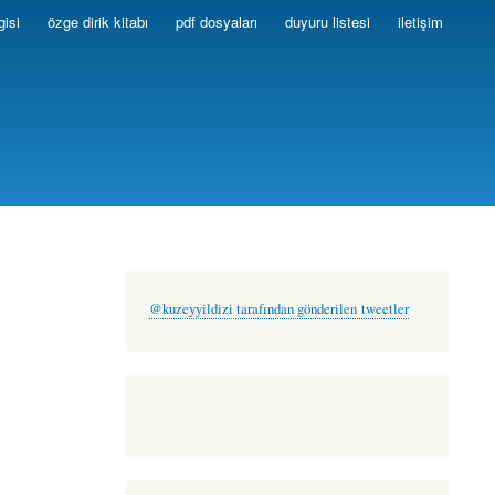
gisi
özge dirik kitabı
pdf dosyaları
duyuru listesi
iletişim
@kuzeyyildizi tarafından gönderilen tweetler