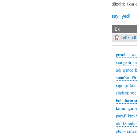
düzelti: akın 
sayı: yedi
Ek
ky07.pdf
pusula - ve
sen gelirsi
adı içinde 
suna'ya dör
sığın(m)ak 
söyleşi: vec
bulutların 
kimin için 
parafı kim 
aforizmalar
eter - emra