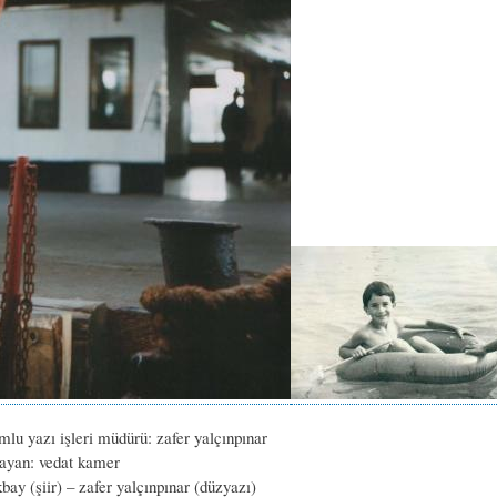
mlu yazı işleri müdürü: zafer yalçınpınar
ayan: vedat kamer
kbay (şiir) – zafer yalçınpınar (düzyazı)