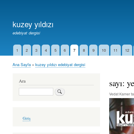
Birincil
Bağlantılar
kuzey yıldızı
edebiyat dergisi
1
2
3
4
5
6
7
8
9
10
11
12
İkincil
Bağlantılar
Ana Sayfa
kuzey yıldızı edebiyat dergisi
Sayfa
yolu
sayı: y
Ara
Ara
Vedat Kamer
ta
User
Giriş
account
menu