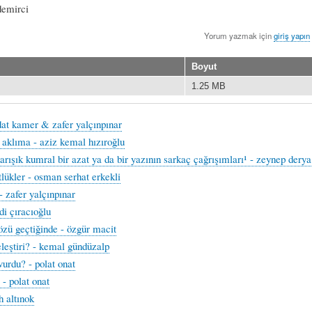
demirci
Yorum yazmak için
giriş yapın
Boyut
1.25 MB
dat kamer & zafer yalçınpınar
n aklıma - aziz kemal hızıroğlu
karışık kumral bir azat ya da bir yazının sarkaç çağrışımları¹ - zeynep dery
tlükler - osman serhat erkekli
- zafer yalçınpınar
di çıracıoğlu
sözü geçtiğinde - özgür macit
eleştiri? - kemal gündüzalp
vurdu? - polat onat
 - polat onat
h altınok