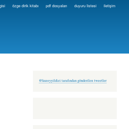
gisi
özge dirik kitabı
pdf dosyaları
duyuru listesi
iletişim
@kuzeyyildizi tarafından gönderilen tweetler