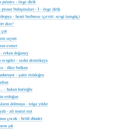
 patates - özge dirik
a pisuar buluşmaları - I - özge dirik
 ütopya - henri barbusse (çeviri: sevgi tamgüç)
ört dize!
u çur
urat sayım
aran esmer
 - erkan doğanay
 sevgiler - sedat demirkaya
ası - ilker balkan
uduruyor - şakir özüdoğru
altan
... - hakan kurioğlu
lin erdoğan
kların dolmuşu - tolga yıldız
yah - ali murat ırat
nan çocuk - betül dünder
inem şık