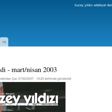
Ana
kuzey yıldızı edebiyat der
içeriğe
atla
13
edi - mart/nisan 2003
rafından
Çar, 07/02/2007 - 19:25
tarihinde gönderildi