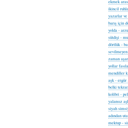
ekmek arası
ikincil ruhl
yazarlar ve
barış için d
yolda - arz
sütdişi - m
dörtlük - b
sevilmeyen
zaman aşan
yollar fasıl
mendiller k
aşk - ergür 
belki tekrar
kolibri - pe
yalansız aş
siyah simsi
adından uta
mektup - s