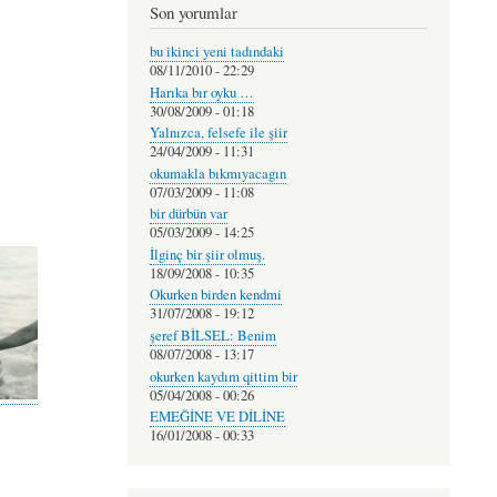
Son yorumlar
bu ikinci yeni tadındaki
08/11/2010 - 22:29
Harıka bır oyku …
30/08/2009 - 01:18
Yalnızca, felsefe ile şiir
24/04/2009 - 11:31
okumakla bıkmıyacagın
07/03/2009 - 11:08
bir dürbün var
05/03/2009 - 14:25
İlginç bir şiir olmuş.
18/09/2008 - 10:35
Okurken birden kendmi
31/07/2008 - 19:12
şeref BİLSEL: Benim
08/07/2008 - 13:17
okurken kaydım qittim bir
05/04/2008 - 00:26
EMEĞİNE VE DİLİNE
16/01/2008 - 00:33