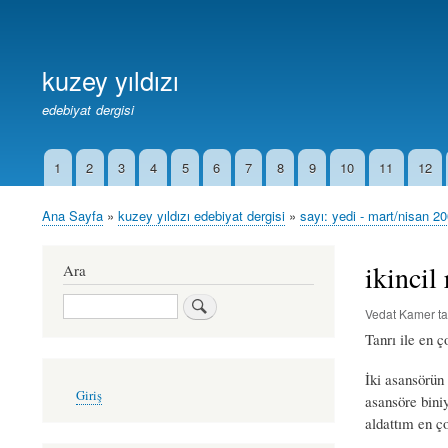
Birincil
Bağlantılar
kuzey yıldızı
edebiyat dergisi
1
2
3
4
5
6
7
8
9
10
11
12
İkincil
Bağlantılar
Ana Sayfa
kuzey yıldızı edebiyat dergisi
sayı: yedi - mart/nisan 2
Sayfa
yolu
ikincil
Ara
Ara
Vedat Kamer
ta
Tanrı ile en 
İki asansörün
User
Giriş
asansöre bini
account
menu
aldattım en ço