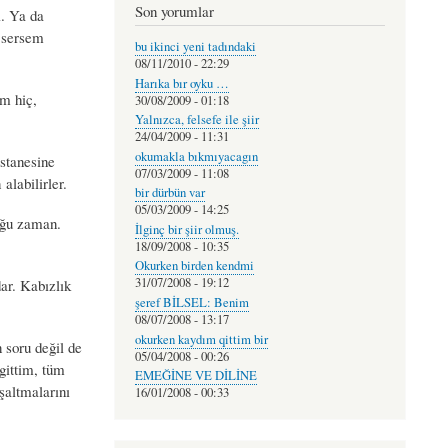
Son yorumlar
i. Ya da
n sersem
bu ikinci yeni tadındaki
08/11/2010 - 22:29
Harıka bır oyku …
im hiç,
30/08/2009 - 01:18
Yalnızca, felsefe ile şiir
24/04/2009 - 11:31
okumakla bıkmıyacagın
stanesine
07/03/2009 - 11:08
alabilirler.
bir dürbün var
05/03/2009 - 14:25
oğu zaman.
İlginç bir şiir olmuş.
18/09/2008 - 10:35
Okurken birden kendmi
31/07/2008 - 19:12
ar. Kabızlık
şeref BİLSEL: Benim
08/07/2008 - 13:17
okurken kaydım qittim bir
 soru değil de
05/04/2008 - 00:26
gittim, tüm
EMEĞİNE VE DİLİNE
oşaltmalarını
16/01/2008 - 00:33