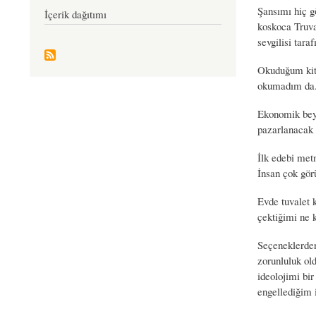
Şansımı hiç g
İçerik dağıtımı
koskoca Truva
sevgilisi tara
Okuduğum kita
okumadım da.
Ekonomik bey
pazarlanacak b
İlk edebi met
İnsan çok gör
Evde tuvalet 
çektiğimi ne 
Seçeneklerden
zorunluluk ol
ideolojimi bir
engellediğim i