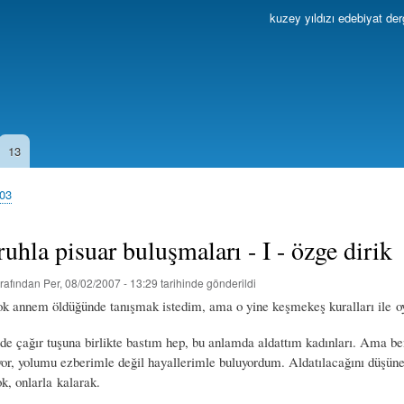
Ana
kuzey yıldızı edebiyat der
içeriğe
atla
13
003
 ruhla pisuar buluşmaları - I - özge dirik
rafından
Per, 08/02/2007 - 13:29
tarihinde gönderildi
çok annem öldüğünde tanışmak istedim, ama o yine keşmekeş kuralları ile o
 de çağır tuşuna birlikte bastım hep, bu anlamda aldattım kadınları. Ama be
yor, yolumu ezberimle değil hayallerimle buluyordum. Aldatılacağını düşüne
k, onlarla kalarak.