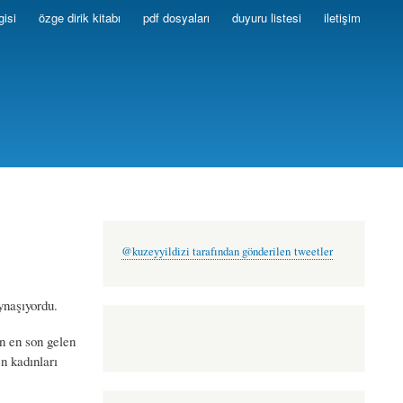
gisi
özge dirik kitabı
pdf dosyaları
duyuru listesi
iletişim
@kuzeyyildizi tarafından gönderilen tweetler
ynaşıyordu.
n en son gelen
n kadınları