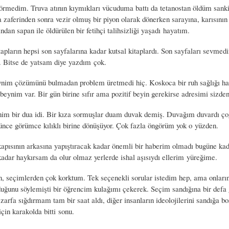
örmedim. Truva atının kıymıkları vücuduma battı da tetanostan öldüm sank
 zaferinden sonra vezir olmuş bir piyon olarak dönerken sarayına, karısını
fından sapan ile öldürülen bir fetihçi talihsizliği yaşadı hayatım.
pların hepsi son sayfalarına kadar kutsal kitaplardı. Son sayfaları sevmed
 Bitse de yatsam diye yazdım çok.
nim çözümünü bulmadan problem üretmedi hiç. Koskoca bir ruh sağlığı ha
eynim var. Bir gün birine sıfır ama pozitif beyin gerekirse adresimi sizden 
nim bir dua idi. Bir kıza sormuşlar duam duvak demiş. Duvağım duvardı ç
ünce görümce kılıklı birine dönüşüyor. Çok fazla öngörüm yok o yüzden.
kapısının arkasına yapıştıracak kadar önemli bir haberim olmadı bugüne kad
kadar haykırsam da olur olmaz yerlerde ishal aşısıydı ellerim yüreğime.
, seçimlerden çok korktum. Tek seçenekli sorular istedim hep, ama onların
duğunu söylemişti bir öğrencim kulağımı çekerek. Seçim sandığına bir defa 
 zarfa sığdırmam tam bir saat aldı, diğer insanların ideolojilerini sandığa b
çin karakolda bitti sonu.