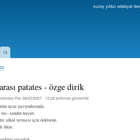
Ana
kuzey yıldızı edebiyat der
içeriğe
atla
13
003
rası patates - özge dirik
rafından
Per, 08/02/2007 - 13:28
tarihinde gönderildi
ğinin ucuz pavyonlarında,
 mı– sandın hayatı.
tre alkol vermesi için doktorun
ı ilkin.
andığın yuvarlak