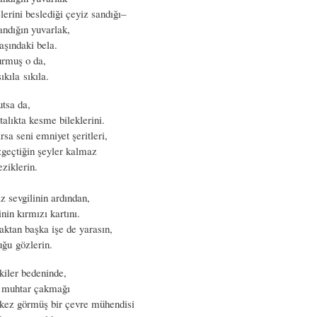
erini beslediği çeyiz sandığı–
andığın yuvarlak,
aşındaki bela.
urmuş o da,
ıkıla sıkıla.
utsa da,
talıkta kesme bileklerini.
ırsa seni emniyet şeritleri,
zgeçtiğin şeyler kalmaz
eziklerin.
z sevgilinin ardından,
nin kırmızı kartını.
aktan başka işe de yarasın,
uğu gözlerin.
şkiler bedeninde,
e muhtar çakmağı
k kez görmüş bir çevre mühendisi