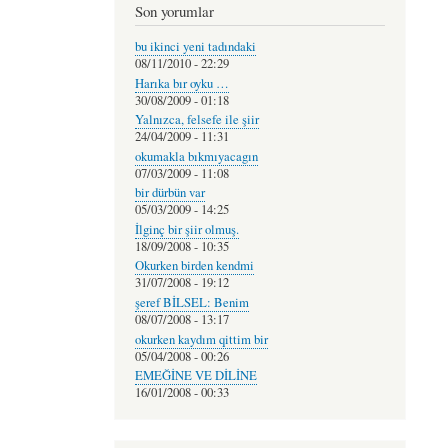
Son yorumlar
bu ikinci yeni tadındaki
08/11/2010 - 22:29
Harıka bır oyku …
30/08/2009 - 01:18
Yalnızca, felsefe ile şiir
24/04/2009 - 11:31
okumakla bıkmıyacagın
07/03/2009 - 11:08
bir dürbün var
05/03/2009 - 14:25
İlginç bir şiir olmuş.
18/09/2008 - 10:35
Okurken birden kendmi
31/07/2008 - 19:12
şeref BİLSEL: Benim
08/07/2008 - 13:17
okurken kaydım qittim bir
05/04/2008 - 00:26
EMEĞİNE VE DİLİNE
16/01/2008 - 00:33