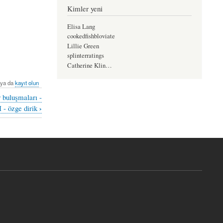
Kimler yeni
Elisa Lang
cookedfishbloviate
Lillie Green
splinterratings
Catherine Klin…
ya da
kayıt olun
r buluşmaları -
›
I - özge dirik