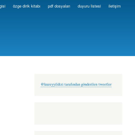
gisi
özge dirik kitabı
pdf dosyaları
duyuru listesi
iletişim
@kuzeyyildizi tarafından gönderilen tweetler