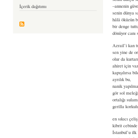
–annenin güvel
İçerik dağıtımı
senin dünya s
hâlâ öküzün b
bir denge tutt
dönüyor canı s
Azrail’i kan t
sen yine de or
olur da kurtar
ahiret için va
kapışılırsa bil
ayrılık bu,
nanik yapılma
gör sol meleği
ortalığı sulam
gerilla korkul
en sıkıcı çeli
kibrit cebind
İstanbul’u il