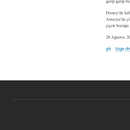
garip garip ba
Disney’de kah
Amasya’da çür
çiçek bozuğu 
28 Ağustos 2
şiir
özge dir
Book
traversal
links
for
ekmek
arası
patates
-
özge