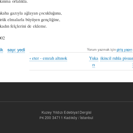
kınma ortalıkta.
kaha gazıyla ağlayan çocukluğuna,
ük elmalarla büyüyen gençliğine,
kadın felçlerini de ekleme.
002
ik
sayı: yedi
Yorum yazmak için
giriş yapın
‹
eter - emrah altınok
Yuka
ikincil ruhla pisua
rı
Kuzey Yıldızı Edebiyat Dergisi
200 34711 Kadıköy / İstanbul
PK