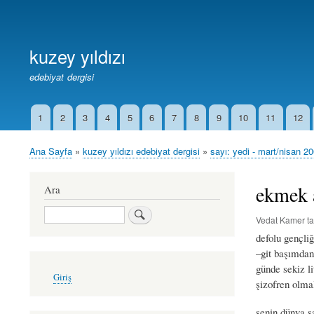
Birincil
Bağlantılar
kuzey yıldızı
edebiyat dergisi
1
2
3
4
5
6
7
8
9
10
11
12
İkincil
Bağlantılar
Ana Sayfa
kuzey yıldızı edebiyat dergisi
sayı: yedi - mart/nisan 2
Sayfa
yolu
ekmek a
Ara
Ara
Vedat Kamer
ta
defolu gençli
–git başımdan
günde sekiz li
User
Giriş
account
şizofren olmal
menu
senin dünya s