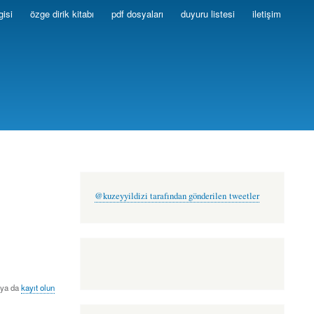
gisi
özge dirik kitabı
pdf dosyaları
duyuru listesi
iletişim
@kuzeyyildizi tarafından gönderilen tweetler
ya da
kayıt olun