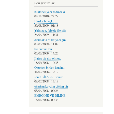
Son yorumlar
bu ikinci yeni tadındaki
08/11/2010 - 22:29
Harıka bır oyku …
30/08/2009 - 01:18
Yalnızca, felsefe ile şiir
24/04/2009 - 11:31
okumakla bıkmıyacagın
07/03/2009 - 11:08
bir dürbün var
05/03/2009 - 14:25
İlginç bir şiir olmuş.
18/09/2008 - 10:35
Okurken birden kendmi
31/07/2008 - 19:12
şeref BİLSEL: Benim
08/07/2008 - 13:17
okurken kaydım qittim bir
05/04/2008 - 00:26
EMEĞİNE VE DİLİNE
16/01/2008 - 00:33