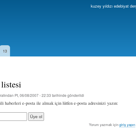
Ana
kuzey yıldızı edebiyat der
içeriğe
atla
13
listesi
rafından
Pt, 06/08/2007 - 22:33
tarihinde gönderildi
ili haberleri e-posta ile almak için lütfen e-posta adresinizi yazın:
Yorum yazmak için
giriş yapın