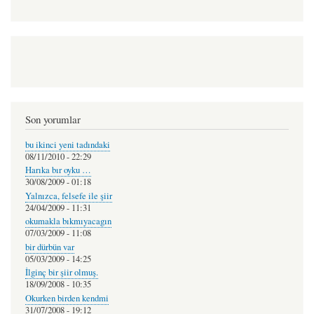
Son yorumlar
bu ikinci yeni tadındaki
08/11/2010 - 22:29
Harıka bır oyku …
30/08/2009 - 01:18
Yalnızca, felsefe ile şiir
24/04/2009 - 11:31
okumakla bıkmıyacagın
07/03/2009 - 11:08
bir dürbün var
05/03/2009 - 14:25
İlginç bir şiir olmuş.
18/09/2008 - 10:35
Okurken birden kendmi
31/07/2008 - 19:12