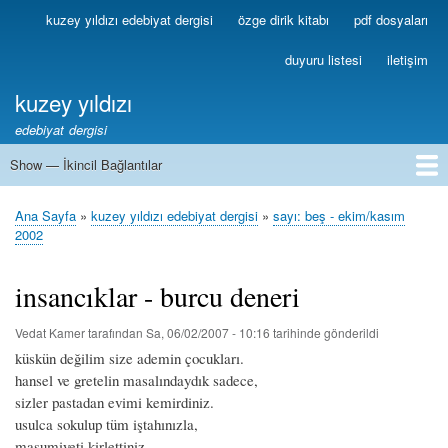
Ana
kuzey yıldızı edebiyat dergisi
özge dirik kitabı
pdf dosyaları
Birincil
içeriğe
Bağlantılar
atla
duyuru listesi
iletişim
kuzey yıldızı
edebiyat dergisi
Show — İkincil Bağlantılar
İkincil
Bağlantılar
1
2
3
4
5
6
7
8
9
10
11
12
13
Ana Sayfa
kuzey yıldızı edebiyat dergisi
sayı: beş - ekim/kasım
Sayfa
2002
yolu
insancıklar - burcu deneri
Vedat Kamer
tarafından
Sa, 06/02/2007 - 10:16
tarihinde gönderildi
küskün değilim size ademin çocukları.
hansel ve gretelin masalındaydık sadece,
sizler pastadan evimi kemirdiniz.
usulca sokulup tüm iştahınızla,
masumiyeti kirlettiniz.