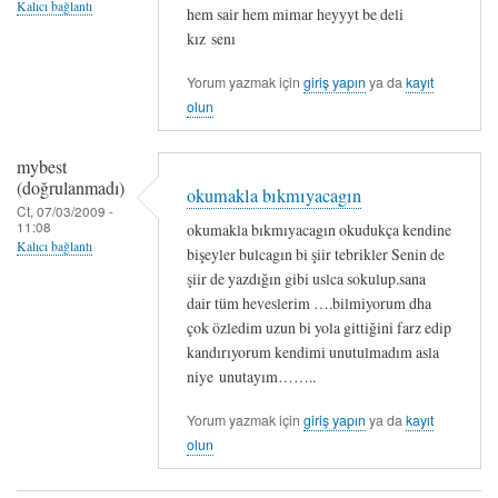
Kalıcı bağlantı
hem sair hem mimar heyyyt be deli
kız senı
Yorum yazmak için
giriş yapın
ya da
kayıt
olun
mybest
(doğrulanmadı)
okumakla bıkmıyacagın
Ct, 07/03/2009 -
11:08
okumakla bıkmıyacagın okudukça kendine
Kalıcı bağlantı
bişeyler bulcagın bi şiir tebrikler Senin de
şiir de yazdığın gibi uslca sokulup.sana
dair tüm heveslerim ….bilmiyorum dha
çok özledim uzun bi yola gittiğini farz edip
kandırıyorum kendimi unutulmadım asla
niye unutayım……..
Yorum yazmak için
giriş yapın
ya da
kayıt
olun