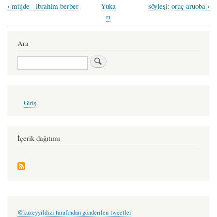
‹
›
müjde - ibrahim berber
Yuka
söyleşi: oruç aruoba
Book
rı
traversal
links
Ara
for
Ara
insancıklar
-
burcu
User
Giriş
account
deneri
menu
İçerik dağıtımı
@kuzeyyildizi tarafından gönderilen tweetler