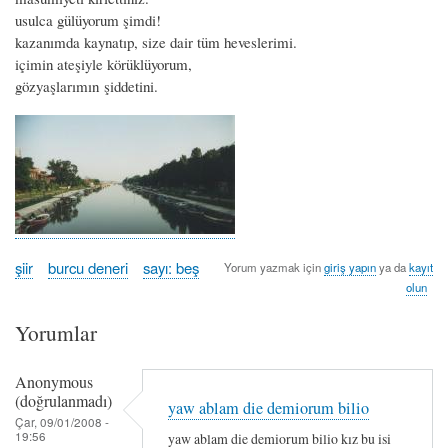
usulca gülüyorum şimdi!
kazanımda kaynatıp, size dair tüm heveslerimi.
içimin ateşiyle körüklüyorum,
gözyaşlarımın şiddetini.
şiir
burcu deneri
sayı: beş
Yorum yazmak için
giriş yapın
ya da
kayıt
olun
Yorumlar
Anonymous
(doğrulanmadı)
yaw ablam die demiorum bilio
Çar, 09/01/2008 -
19:56
yaw ablam die demiorum bilio kız bu isi