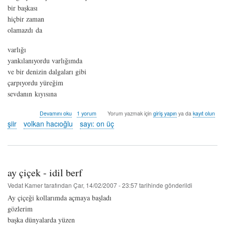
bir başkası
hiçbir zaman
olamazdı da
varlığı
yankılanıyordu varlığımda
ve bir denizin dalgaları gibi
çarpıyordu yüreğim
sevdanın kıyısına
yüreğimin
Devamını oku
1 yorum
Yorum yazmak için
giriş yapın
ya da
kayıt olun
yıldızı
şiir
volkan hacıoğlu
sayı: on üç
-
volkan
hacıoğlu
hakkında
ay çiçek - idil berf
Vedat Kamer
tarafından
Çar, 14/02/2007 - 23:57
tarihinde gönderildi
Ay çiçeği kollarımda açmaya başladı
gözlerim
başka dünyalarda yüzen