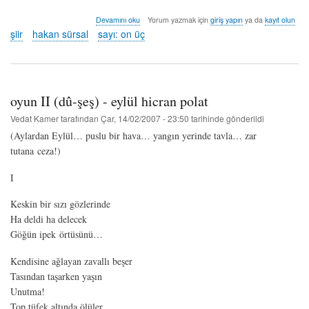
kırık
Devamını oku
Yorum yazmak için
giriş yapın
ya da
kayıt olun
düş
şiir
hakan sürsal
sayı: on üç
-
hakan
sürsal
hakkında
oyun II (dû-şeş) - eylül hicran polat
Vedat Kamer
tarafından
Çar, 14/02/2007 - 23:50
tarihinde gönderildi
(Aylardan Eylül… puslu bir hava… yangın yerinde tavla… zar
tutana ceza!)
I
Keskin bir sızı gözlerinde
Ha deldi ha delecek
Göğün ipek örtüsünü…
Kendisine ağlayan zavallı beşer
Tasından taşarken yaşın
Unutma!
Top tüfek altında ölüler