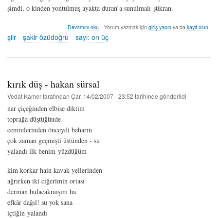
şimdi, o kinden yontulmuş ayakta duran’a sunulmalı şükran.
geç
Devamını oku
Yorum yazmak için
giriş yapın
ya da
kayıt olun
yol
şiir
şakir özüdoğru
sayı: on üç
-
şakir
özüdoğru
hakkında
kırık düş - hakan sürsal
Vedat Kamer
tarafından
Çar, 14/02/2007 - 23:52
tarihinde gönderildi
nar çiçeğinden elbise diktim
toprağa düştüğünde
cemrelerinden önceydi baharın
çok zaman geçmişti üstünden - su
yalandı ilk benim yüzdüğüm
kim korkar hain kavak yellerinden
ağrırken iki ciğerimin ortası
derman bulacakmışım ha
efkâr dağıl! su yok sana
içtiğin yalandı