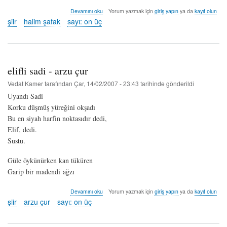
yalnızım
Devamını oku
Yorum yazmak için
giriş yapın
ya da
kayıt olun
söylemeye
şiir
halim şafak
sayı: on üç
dilim
varmıyor
gözlerimden
akan
yaş
elifli sadi - arzu çur
konuştum
sayılsın!
Vedat Kamer
tarafından
Çar, 14/02/2007 - 23:43
tarihinde gönderildi
-
Uyandı Sadi
halim
şafak
Korku düşmüş yüreğini okşadı
hakkında
Bu en siyah harfin noktasıdır dedi,
Elif, dedi.
Sustu.
Güle öykünürken kan tüküren
Garip bir madendi ağzı
elifli
Devamını oku
Yorum yazmak için
giriş yapın
ya da
kayıt olun
sadi
şiir
arzu çur
sayı: on üç
-
arzu
çur