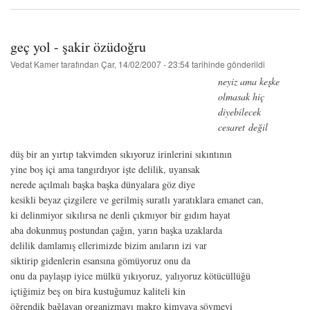
berf
hakkında
geç yol - şakir özüdoğru
Vedat Kamer
tarafından
Çar, 14/02/2007 - 23:54
tarihinde gönderildi
neyiz ama keşke
olmasak hiç
diyebilecek
cesaret değil
düş bir an yırtıp takvimden sıkıyoruz irinlerini sıkıntının
yine boş içi ama tangırdıyor işte delilik, uyansak
nerede açılmalı başka başka dünyalara göz diye
kesikli beyaz çizgilere ve gerilmiş suratlı yaratıklara emanet can,
ki delinmiyor sıkılırsa ne denli çıkmıyor bir gıdım hayat
aba dokunmuş postundan çağın, yarın başka uzaklarda
delilik damlamış ellerimizde bizim anıların izi var
siktirip gidenlerin esansına gömüyoruz onu da
onu da paylaşıp iyice mülkü yıkıyoruz, yalıyoruz kötücüllüğü
içtiğimiz beş on bira kustuğumuz kaliteli kin
öğrendik bağlayan organizmayı makro kimyaya sövmeyi