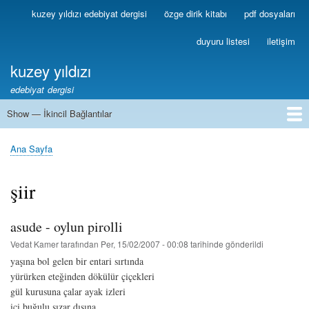
Ana
kuzey yıldızı edebiyat dergisi
özge dirik kitabı
pdf dosyaları
Birincil
içeriğe
Bağlantılar
atla
duyuru listesi
iletişim
kuzey yıldızı
edebiyat dergisi
Show — İkincil Bağlantılar
İkincil
Bağlantılar
1
2
3
4
5
6
7
8
9
10
11
12
13
Ana Sayfa
Sayfa
yolu
şiir
asude - oylun pirolli
Vedat Kamer
tarafından
Per, 15/02/2007 - 00:08
tarihinde gönderildi
yaşına bol gelen bir entari sırtında
yürürken eteğinden dökülür çiçekleri
gül kurusuna çalar ayak izleri
içi buğulu sızar dışına