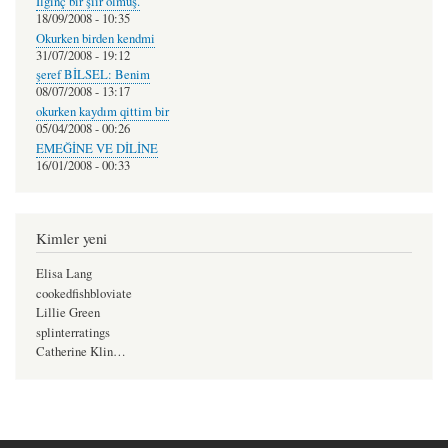
İlginç bir şiir olmuş.
18/09/2008 - 10:35
Okurken birden kendmi
31/07/2008 - 19:12
şeref BİLSEL: Benim
08/07/2008 - 13:17
okurken kaydım qittim bir
05/04/2008 - 00:26
EMEĞİNE VE DİLİNE
16/01/2008 - 00:33
Kimler yeni
Elisa Lang
cookedfishbloviate
Lillie Green
splinterratings
Catherine Klin…