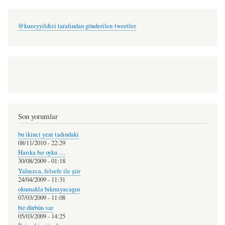
@kuzeyyildizi tarafından gönderilen tweetler
Son yorumlar
bu ikinci yeni tadındaki
08/11/2010 - 22:29
Harıka bır oyku …
30/08/2009 - 01:18
Yalnızca, felsefe ile şiir
24/04/2009 - 11:31
okumakla bıkmıyacagın
07/03/2009 - 11:08
bir dürbün var
05/03/2009 - 14:25