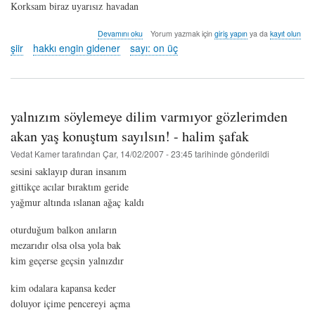
Korksam biraz uyarısız havadan
evden
Devamını oku
Yorum yazmak için
giriş yapın
ya da
kayıt olun
uzakta
şiir
hakkı engin gidener
sayı: on üç
ya
da
kayıp
-
hakkı
yalnızım söylemeye dilim varmıyor gözlerimden
engin
gidener
akan yaş konuştum sayılsın! - halim şafak
hakkında
Vedat Kamer
tarafından
Çar, 14/02/2007 - 23:45
tarihinde gönderildi
sesini saklayıp duran insanım
gittikçe acılar bıraktım geride
yağmur altında ıslanan ağaç kaldı
oturduğum balkon anıların
mezarıdır olsa olsa yola bak
kim geçerse geçsin yalnızdır
kim odalara kapansa keder
doluyor içime pencereyi açma