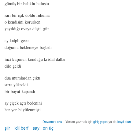
gümüş bir balıkla buluştu
sarı bir ışık doldu ruhuma
o kendisini korurken
yayıldığı ovaya düştü gün
ay kalpli gece
doğumu beklemeye başladı
inci kuşunun konduğu kristal dallar
dile geldi
dua mumlardan çıktı
sırra yükseldi
bir boyut kapandı
ay çiçek açtı bedenini
her yer büyülenmişti.
ay
Devamını oku
Yorum yazmak için
giriş yapın
ya da
kayıt olun
çiçek
şiir
idil berf
sayı: on üç
-
idil