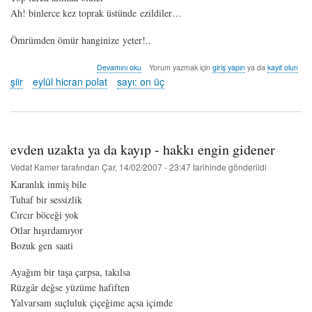
Ah! binlerce kez toprak üstünde ezildiler…
Ömrümden ömür hanginize yeter!..
oyun
Devamını oku
Yorum yazmak için
giriş yapın
ya da
kayıt olun
II
şiir
eylül hicran polat
sayı: on üç
(dû-
şeş)
-
eylül
hicran
evden uzakta ya da kayıp - hakkı engin gidener
polat
hakkında
Vedat Kamer
tarafından
Çar, 14/02/2007 - 23:47
tarihinde gönderildi
Karanlık inmiş bile
Tuhaf bir sessizlik
Cırcır böceği yok
Otlar hışırdamıyor
Bozuk gen saati
Ayağım bir taşa çarpsa, takılsa
Rüzgâr değse yüzüme hafiften
Yalvarsam suçluluk çiçeğime açsa içimde