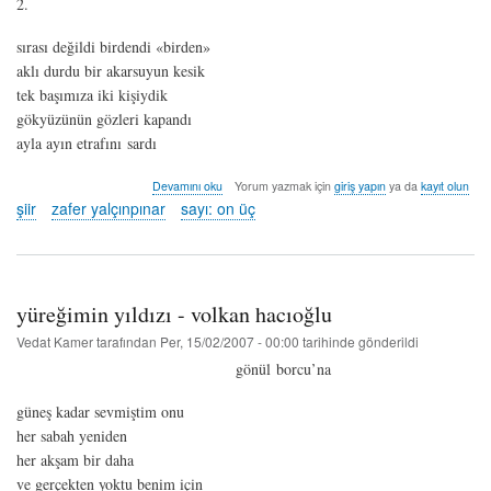
2.
sırası değildi birdendi «birden»
aklı durdu bir akarsuyun kesik
tek başımıza iki kişiydik
gökyüzünün gözleri kapandı
ayla ayın etrafını sardı
kara
Devamını oku
Yorum yazmak için
giriş yapın
ya da
kayıt olun
mıh
şiir
zafer yalçınpınar
sayı: on üç
kilit
alesta
-
zafer
yalçınpınar
yüreğimin yıldızı - volkan hacıoğlu
hakkında
Vedat Kamer
tarafından
Per, 15/02/2007 - 00:00
tarihinde gönderildi
gönül borcu’na
güneş kadar sevmiştim onu
her sabah yeniden
her akşam bir daha
ve gerçekten yoktu benim için