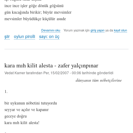
ince ince işler göğe dönük göğsünü
gün kucağında birikir; büyür mevsimler
mevsimler büyüdükçe küçülür asude
asude
Devamını oku
Yorum yazmak için
giriş yapın
ya da
kayıt olun
-
şiir
oylun pirolli
sayı: on üç
oylun
pirolli
hakkında
kara mıh kilit alesta - zafer yalçınpınar
Vedat Kamer
tarafından
Per, 15/02/2007 - 00:06
tarihinde gönderildi
dünyanın tüm nöbetçilerine
1.
bir uykunun nöbetini tutuyordu
seyyar ve açılır ve kapanır
geceye doğru
kara mıh kilit alesta!