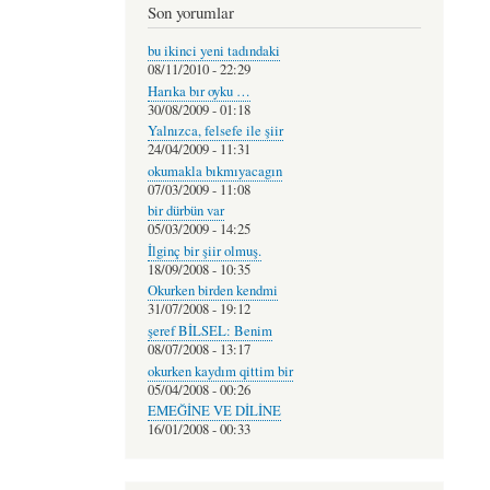
Son yorumlar
bu ikinci yeni tadındaki
08/11/2010 - 22:29
Harıka bır oyku …
30/08/2009 - 01:18
Yalnızca, felsefe ile şiir
24/04/2009 - 11:31
okumakla bıkmıyacagın
07/03/2009 - 11:08
bir dürbün var
05/03/2009 - 14:25
İlginç bir şiir olmuş.
18/09/2008 - 10:35
Okurken birden kendmi
31/07/2008 - 19:12
şeref BİLSEL: Benim
08/07/2008 - 13:17
okurken kaydım qittim bir
05/04/2008 - 00:26
EMEĞİNE VE DİLİNE
16/01/2008 - 00:33