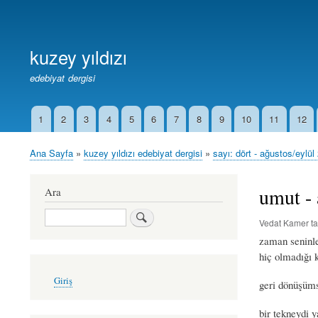
Birincil
Bağlantılar
kuzey yıldızı
edebiyat dergisi
1
2
3
4
5
6
7
8
9
10
11
12
İkincil
Bağlantılar
Ana Sayfa
kuzey yıldızı edebiyat dergisi
sayı: dört - ağustos/eylül
Sayfa
yolu
umut - 
Ara
Ara
Vedat Kamer
ta
zaman seninl
hiç olmadığı k
User
Giriş
geri dönüşüm
account
menu
bir tekneydi 