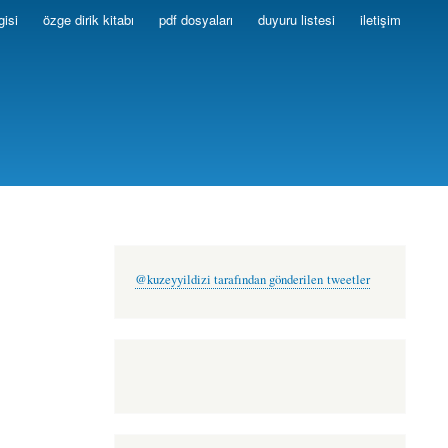
gisi
özge dirik kitabı
pdf dosyaları
duyuru listesi
iletişim
@kuzeyyildizi tarafından gönderilen tweetler