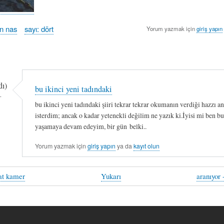
an nas
sayı: dört
Yorum yazmak için
giriş yapın
ı)
bu ikinci yeni tadındaki
-
bu ikinci yeni tadındaki şiiri tekrar tekrar okumanın verdiği hazzı a
isterdim; ancak o kadar yetenekli değilim ne yazık ki.İyisi mi ben b
yaşamaya devam edeyim, bir gün belki..
Yorum yazmak için
giriş yapın
ya da
kayıt olun
at kamer
Yukarı
aranıyor 