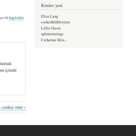
Kimler yeni
Elisa Lang
ya da
kayıt olun
cookedfishbloviate
Lillie Green
splinterratings
Catherine Klin…
nlatmak
unu içimde
›
- cankız onur