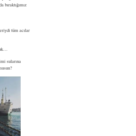
da bıraktığımız
riydi tüm acılar
tuk…
imi sularına
 musun?