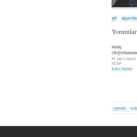
şiir
alparsl
Yorumlar
inanç
(doğrulanmad
Pt, 08/11/2010 
22:29
Kalıcı bağlantı
‹
pusula - ved
Book
traversal
links