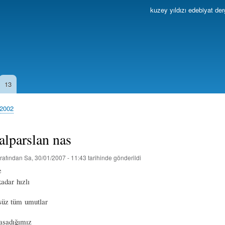
Ana
kuzey yıldızı edebiyat der
içeriğe
atla
13
 2002
alparslan nas
rafından
Sa, 30/01/2007 - 11:43
tarihinde gönderildi
e
adar hızlı
süz tüm umutlar
yaşadığımız