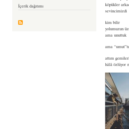
köpükler arka
İçerik dağıtımı
sevincimizdi
kim bilir
yolumuzun üze
ama unuttuk
ama “umut”
attım gemiler
hâlâ özlüyor