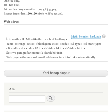
One file only.
100 KB limit.
İzin verilen dosya uzantıları: png gif jpg jpeg.
Images larger than
120x120
pixels will be resized.
Web adresi
Metin biçimleri hakkında
İzin verilen HTML etiketleri: <a href hreflang>
<em> <strong> <cite> <blockquote cite> <code> <ul type> <ol start type>
<li> <dl> <dt> <dd> <h2 id> <h3 id> <h4 id> <h5 id> <h6 id>
Satır ve paragraflar otomatik olarak bölünür.
Web page addresses and email addresses turn into links automatically.
Ara
Ara