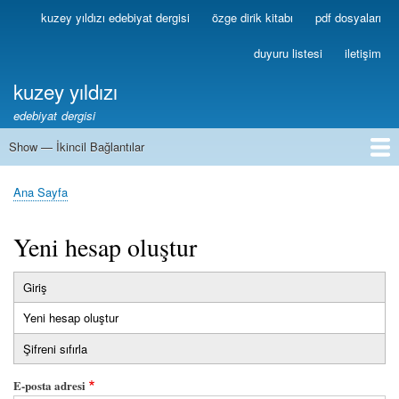
Ana
kuzey yıldızı edebiyat dergisi
özge dirik kitabı
pdf dosyaları
Birincil
içeriğe
Bağlantılar
atla
duyuru listesi
iletişim
kuzey yıldızı
edebiyat dergisi
Show — İkincil Bağlantılar
İkincil
Bağlantılar
1
2
3
4
5
6
7
8
9
10
11
12
13
Ana Sayfa
Sayfa
yolu
Yeni hesap oluştur
Giriş
Birincil
Yeni hesap oluştur
(etkin
sekmeler
sekme)
Şifreni sıfırla
E-posta adresi