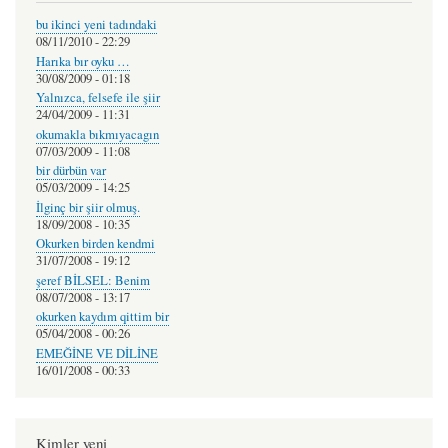
bu ikinci yeni tadındaki
08/11/2010 - 22:29
Harıka bır oyku …
30/08/2009 - 01:18
Yalnızca, felsefe ile şiir
24/04/2009 - 11:31
okumakla bıkmıyacagın
07/03/2009 - 11:08
bir dürbün var
05/03/2009 - 14:25
İlginç bir şiir olmuş.
18/09/2008 - 10:35
Okurken birden kendmi
31/07/2008 - 19:12
şeref BİLSEL: Benim
08/07/2008 - 13:17
okurken kaydım qittim bir
05/04/2008 - 00:26
EMEĞİNE VE DİLİNE
16/01/2008 - 00:33
Kimler yeni