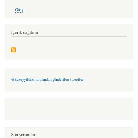
User
Giriş
account
menu
İçerik dağıtımı
@kuzeyyildizi tarafından gönderilen tweetler
Son yorumlar