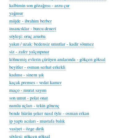
kalbimin son gözağrısı - arzu çur
yağmur
müjde - ibrahim berber
insancıklar - burcu deneri
söyleşi: oruç aruoba
yakın / uzak: bedensiz umutlar - kadir sönmez
siz - zafer yalçınpınar
köhnemiş evlerin çürüyen anılarında - gökçen göksal
beyitler - osman serhat erkekli
kadınsı - sinem şık
kaçak prenses - vedat kamer
maço - murat sayım
son umut - polat onat
namlu uçları - tekin gönenç
bende hüzün şeker nasıl öyle - osman erkan
ip yaptı acıları - mustafa balık
vasiyet - özge dirik
söyleşi: gökçen göksal