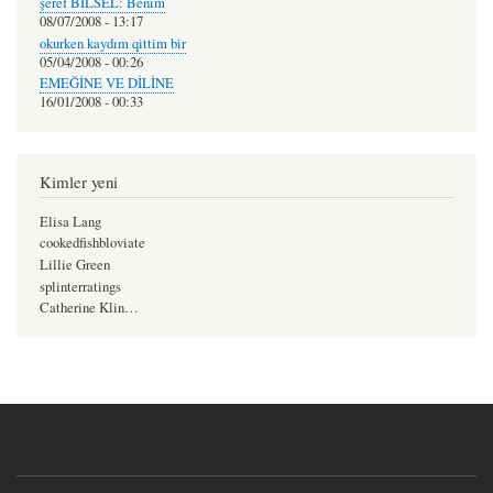
şeref BİLSEL: Benim
08/07/2008 - 13:17
okurken kaydım qittim bir
05/04/2008 - 00:26
EMEĞİNE VE DİLİNE
16/01/2008 - 00:33
Kimler yeni
Elisa Lang
cookedfishbloviate
Lillie Green
splinterratings
Catherine Klin…