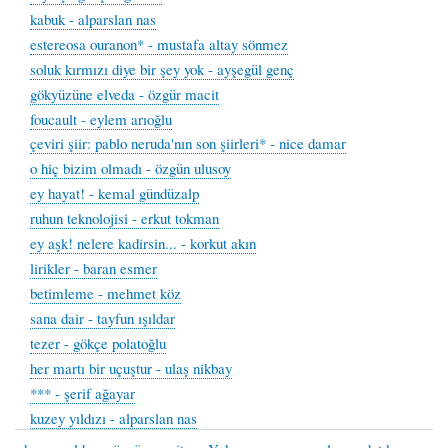
kabuk - alparslan nas
estereosa ouranon* - mustafa altay sönmez
soluk kırmızı diye bir şey yok - ayşegül genç
gökyüzüne elveda - özgür macit
foucault - eylem arıoğlu
çeviri şiir: pablo neruda'nın son şiirleri* - nice damar
o hiç bizim olmadı - özgün ulusoy
ey hayat! - kemal gündüzalp
ruhun teknolojisi - erkut tokman
ey aşk! nelere kadirsin... - korkut akın
lirikler - baran esmer
betimleme - mehmet köz
sana dair - tayfun ışıldar
tezer - gökçe polatoğlu
her martı bir uçuştur - ulaş nikbay
*** - şerif ağayar
kuzey yıldızı - alparslan nas