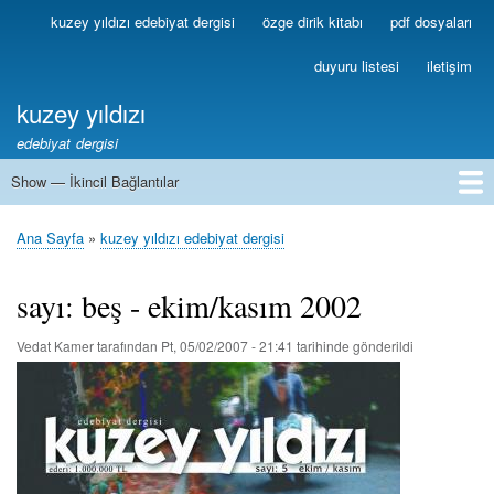
Ana
kuzey yıldızı edebiyat dergisi
özge dirik kitabı
pdf dosyaları
Birincil
içeriğe
Bağlantılar
atla
duyuru listesi
iletişim
kuzey yıldızı
edebiyat dergisi
Show — İkincil Bağlantılar
İkincil
Bağlantılar
1
2
3
4
5
6
7
8
9
10
11
12
13
Ana Sayfa
kuzey yıldızı edebiyat dergisi
Sayfa
yolu
sayı: beş - ekim/kasım 2002
Vedat Kamer
tarafından
Pt, 05/02/2007 - 21:41
tarihinde gönderildi