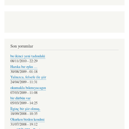
Son yorumlar
bu ikinci yeni tadındaki
08/11/2010 - 22:29
Harıka bır oyku …
30/08/2009 - 01:18
Yalnızca, felsefe ile şiir
24/04/2009 - 11:31
okumakla bıkmıyacagın
07/03/2009 - 11:08
bir dürbün var
05/03/2009 - 14:25
İlginç bir şiir olmuş.
18/09/2008 - 10:35
Okurken birden kendmi
31/07/2008 - 19:12