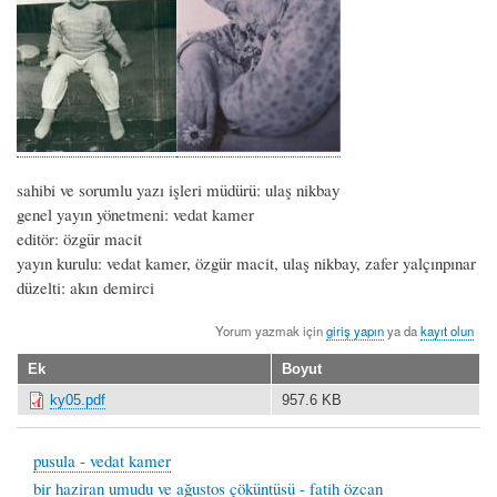
sahibi ve sorumlu yazı işleri müdürü: ulaş nikbay
genel yayın yönetmeni: vedat kamer
editör: özgür macit
yayın kurulu: vedat kamer, özgür macit, ulaş nikbay, zafer yalçınpınar
düzelti: akın demirci
Yorum yazmak için
giriş yapın
ya da
kayıt olun
Ek
Boyut
ky05.pdf
957.6 KB
pusula - vedat kamer
bir haziran umudu ve ağustos çöküntüsü - fatih özcan