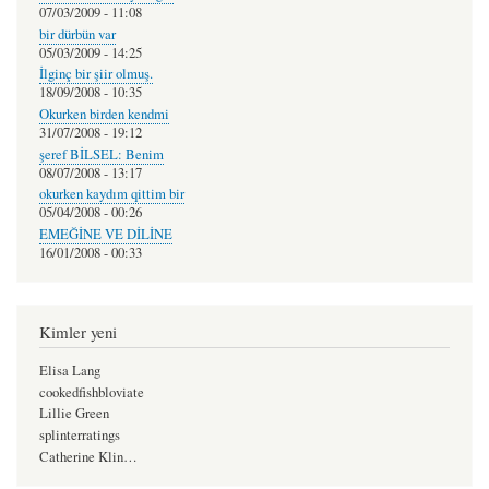
07/03/2009 - 11:08
bir dürbün var
05/03/2009 - 14:25
İlginç bir şiir olmuş.
18/09/2008 - 10:35
Okurken birden kendmi
31/07/2008 - 19:12
şeref BİLSEL: Benim
08/07/2008 - 13:17
okurken kaydım qittim bir
05/04/2008 - 00:26
EMEĞİNE VE DİLİNE
16/01/2008 - 00:33
Kimler yeni
Elisa Lang
cookedfishbloviate
Lillie Green
splinterratings
Catherine Klin…