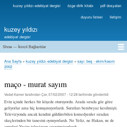
Ana
kuzey yıldızı edebiyat dergisi
özge dirik kitabı
pdf dosyaları
Birincil
içeriğe
Bağlantılar
atla
duyuru listesi
iletişim
kuzey yıldızı
edebiyat dergisi
Show — İkincil Bağlantılar
İkincil
Bağlantılar
1
2
3
4
5
6
7
8
9
10
11
12
13
Ana Sayfa
kuzey yıldızı edebiyat dergisi
sayı: beş - ekim/kasım
Sayfa
2002
yolu
maço - murat sayım
Vedat Kamer
tarafından
Çar, 07/02/2007 - 12:28
tarihinde gönderildi
Evin içinde herkes bir köşede oturuyordu. Arada sırada göz göze
geliyorlar ama hiç konuşmuyorlardı. Suratları bembeyaz kesilmişti.
Televizyonda ancak kendini güldürebilen komedyenler sıradan
skeçlerinden bir tanesini oynuyorlardı. Ne Yeliz, ne Hakan, ne de
anneleri Yeşim televizyon seyretmiyorlardı.