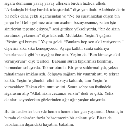
sigara dumanını yavaş yavaş üflerken birden hızlıca üfledi.
“Arkadaşla birkaç bardak tokuşturduk” diye yanıtladı. Akabinde derin
bir nefes daha çekti sigarasından ve “Ne bu suratınızdan düşen bin
parça be! Gelir gelmez adamın asabını bozuyorsunuz, zaten işte
sinirlerim tepeme çıkıyor,” sesi gittikçe yükseliyordu, “bir de sizin
suratınızı çekemem” diye kükredi. Mutfaktan Yeşim’i çağırdı:
“Yeşim gel buraya.” Yeşim geldi. “Bunlara hep sen akıl veriyorsun,”
dişlerini sıka sıka konuşuyordu. Ayağa kalktı, sanki saldırıya
hazırlanacak gibi bir ayağını öne attı. Yeşim de “Ben kimseye akıl
vermiyorum” diye tersledi. Babanın suratı kıpkırmızı kesilmiş,
burnundan soluyordu. Tekrar oturdu. Bir yere saldırmalıydı, yoksa
rahatlaması imkânsızdı. Sehpaya sağlam bir yumruk attı ve tekrar
kalktı. Yeşim’e yöneldi, elini havaya kaldırdı, tam Yeşim’e
vuracakken Hakan elini tuttu ve itti. Sonra sehpanın üstündeki
sigarasını alıp “Allah sizin cezanızı versin” dedi ve çıktı. Yeliz
olanları seyrederken gözlerinden ağır ağır yaşlar akıyordu.
Bu tür hadiseler bu evde hemen hemen her gün yaşanırdı. Onun için
burada olanlardan fazla bahsetmenin bir anlamı yok. Biraz da
babalarının dışarıdaki hayatına bakalım.