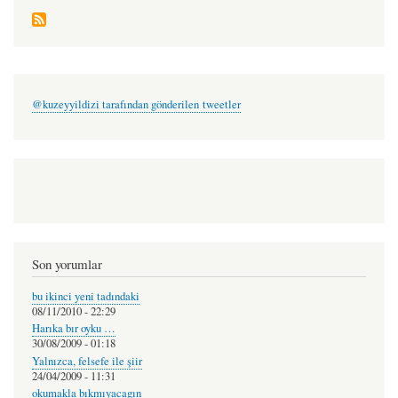
@kuzeyyildizi tarafından gönderilen tweetler
Son yorumlar
bu ikinci yeni tadındaki
08/11/2010 - 22:29
Harıka bır oyku …
30/08/2009 - 01:18
Yalnızca, felsefe ile şiir
24/04/2009 - 11:31
okumakla bıkmıyacagın