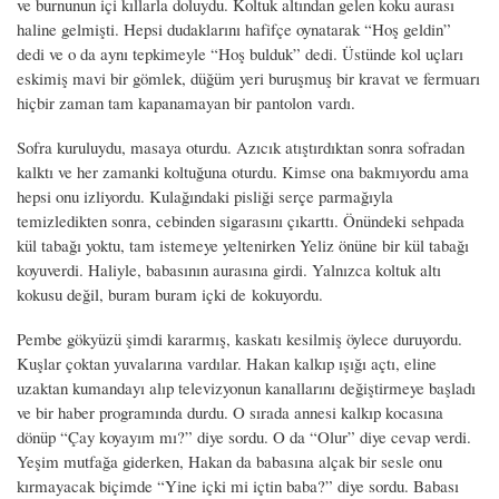
ve burnunun içi kıllarla doluydu. Koltuk altından gelen koku aurası
haline gelmişti. Hepsi dudaklarını hafifçe oynatarak “Hoş geldin”
dedi ve o da aynı tepkimeyle “Hoş bulduk” dedi. Üstünde kol uçları
eskimiş mavi bir gömlek, düğüm yeri buruşmuş bir kravat ve fermuarı
hiçbir zaman tam kapanamayan bir pantolon vardı.
Sofra kuruluydu, masaya oturdu. Azıcık atıştırdıktan sonra sofradan
kalktı ve her zamanki koltuğuna oturdu. Kimse ona bakmıyordu ama
hepsi onu izliyordu. Kulağındaki pisliği serçe parmağıyla
temizledikten sonra, cebinden sigarasını çıkarttı. Önündeki sehpada
kül tabağı yoktu, tam istemeye yeltenirken Yeliz önüne bir kül tabağı
koyuverdi. Haliyle, babasının aurasına girdi. Yalnızca koltuk altı
kokusu değil, buram buram içki de kokuyordu.
Pembe gökyüzü şimdi kararmış, kaskatı kesilmiş öylece duruyordu.
Kuşlar çoktan yuvalarına vardılar. Hakan kalkıp ışığı açtı, eline
uzaktan kumandayı alıp televizyonun kanallarını değiştirmeye başladı
ve bir haber programında durdu. O sırada annesi kalkıp kocasına
dönüp “Çay koyayım mı?” diye sordu. O da “Olur” diye cevap verdi.
Yeşim mutfağa giderken, Hakan da babasına alçak bir sesle onu
kırmayacak biçimde “Yine içki mi içtin baba?” diye sordu. Babası