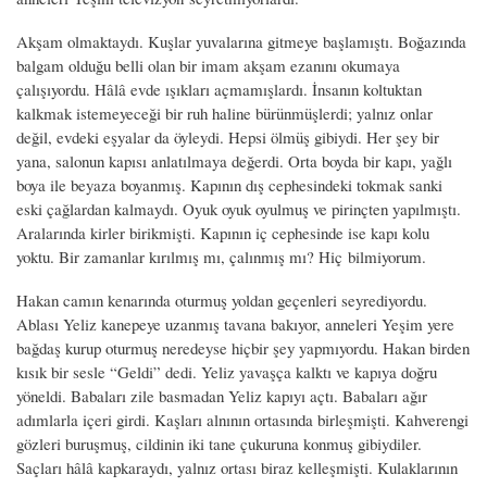
Akşam olmaktaydı. Kuşlar yuvalarına gitmeye başlamıştı. Boğazında
balgam olduğu belli olan bir imam akşam ezanını okumaya
çalışıyordu. Hâlâ evde ışıkları açmamışlardı. İnsanın koltuktan
kalkmak istemeyeceği bir ruh haline bürünmüşlerdi; yalnız onlar
değil, evdeki eşyalar da öyleydi. Hepsi ölmüş gibiydi. Her şey bir
yana, salonun kapısı anlatılmaya değerdi. Orta boyda bir kapı, yağlı
boya ile beyaza boyanmış. Kapının dış cephesindeki tokmak sanki
eski çağlardan kalmaydı. Oyuk oyuk oyulmuş ve pirinçten yapılmıştı.
Aralarında kirler birikmişti. Kapının iç cephesinde ise kapı kolu
yoktu. Bir zamanlar kırılmış mı, çalınmış mı? Hiç bilmiyorum.
Hakan camın kenarında oturmuş yoldan geçenleri seyrediyordu.
Ablası Yeliz kanepeye uzanmış tavana bakıyor, anneleri Yeşim yere
bağdaş kurup oturmuş neredeyse hiçbir şey yapmıyordu. Hakan birden
kısık bir sesle “Geldi” dedi. Yeliz yavaşça kalktı ve kapıya doğru
yöneldi. Babaları zile basmadan Yeliz kapıyı açtı. Babaları ağır
adımlarla içeri girdi. Kaşları alnının ortasında birleşmişti. Kahverengi
gözleri buruşmuş, cildinin iki tane çukuruna konmuş gibiydiler.
Saçları hâlâ kapkaraydı, yalnız ortası biraz kelleşmişti. Kulaklarının