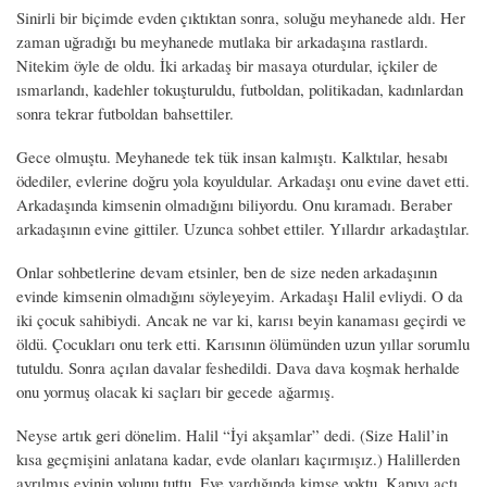
Sinirli bir biçimde evden çıktıktan sonra, soluğu meyhanede aldı. Her
zaman uğradığı bu meyhanede mutlaka bir arkadaşına rastlardı.
Nitekim öyle de oldu. İki arkadaş bir masaya oturdular, içkiler de
ısmarlandı, kadehler tokuşturuldu, futboldan, politikadan, kadınlardan
sonra tekrar futboldan bahsettiler.
Gece olmuştu. Meyhanede tek tük insan kalmıştı. Kalktılar, hesabı
ödediler, evlerine doğru yola koyuldular. Arkadaşı onu evine davet etti.
Arkadaşında kimsenin olmadığını biliyordu. Onu kıramadı. Beraber
arkadaşının evine gittiler. Uzunca sohbet ettiler. Yıllardır arkadaştılar.
Onlar sohbetlerine devam etsinler, ben de size neden arkadaşının
evinde kimsenin olmadığını söyleyeyim. Arkadaşı Halil evliydi. O da
iki çocuk sahibiydi. Ancak ne var ki, karısı beyin kanaması geçirdi ve
öldü. Çocukları onu terk etti. Karısının ölümünden uzun yıllar sorumlu
tutuldu. Sonra açılan davalar feshedildi. Dava dava koşmak herhalde
onu yormuş olacak ki saçları bir gecede ağarmış.
Neyse artık geri dönelim. Halil “İyi akşamlar” dedi. (Size Halil’in
kısa geçmişini anlatana kadar, evde olanları kaçırmışız.) Halillerden
ayrılmış evinin yolunu tuttu. Eve vardığında kimse yoktu. Kapıyı açtı