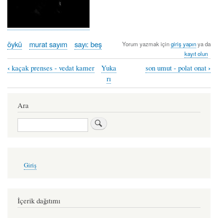
öykü
murat sayım
sayı: beş
Yorum yazmak için
giriş yapın
ya da
kayıt olun
‹
›
kaçak prenses - vedat kamer
Yuka
son umut - polat onat
Book
rı
traversal
links
Ara
for
Ara
maço
-
murat
User
Giriş
account
sayım
menu
İçerik dağıtımı