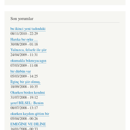
Son yorumlar
bu ikinci yeni tadındaki
08/11/2010 - 22:29
Harıka bır oyku …
30/08/2009 - 01:18
Yalnızca, felsefe ile şiir
24/04/2009 - 11:31
okumakla bıkmıyacagın
07/03/2009 - 11:08
bir dürbün var
05/03/2009 - 14:25
İlginç bir şiir olmuş.
18/09/2008 - 10:35
Okurken birden kendmi
31/07/2008 - 19:12
şeref BİLSEL: Benim
08/07/2008 - 13:17
okurken kaydım qittim bir
05/04/2008 - 00:26
EMEĞİNE VE DİLİNE
16/01/2008 - 00:33