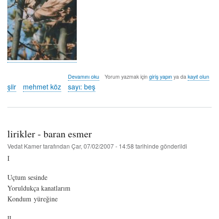
betimleme
Devamını oku
Yorum yazmak için
giriş yapın
ya da
kayıt olun
-
şiir
mehmet köz
sayı: beş
mehmet
köz
hakkında
lirikler - baran esmer
Vedat Kamer
tarafından
Çar, 07/02/2007 - 14:58
tarihinde gönderildi
I
Uçtum sesinde
Yoruldukça kanatlarım
Kondum yüreğine
II