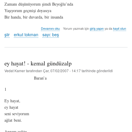
Zamanı düşünüyorum şimdi Beyoğlu’nda
Yaşıyorum geçmişi doyasıya
Bir handa, bir duvarda, bir insanda
ruhun
Devamını oku
Yorum yazmak için
giriş yapın
ya da
kayıt olun
teknolojisi
şiir
erkut tokman
sayı: beş
-
erkut
tokman
hakkında
ey hayat! - kemal gündüzalp
Vedat Kamer
tarafından
Çar, 07/02/2007 - 14:17
tarihinde gönderildi
Baran’a
1
Ey hayat,
ey hayat
seni seviyorum
ağlat beni.
Annem yoktu