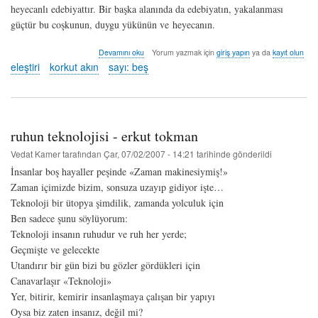
heyecanlı edebiyattır. Bir başka alanında da edebiyatın, yakalanması
güçtür bu coşkunun, duygu yükünün ve heyecanın.
ey
Devamını oku
Yorum yazmak için
giriş yapın
ya da
kayıt olun
aşk!
eleştiri
korkut akın
sayı: beş
nelere
kadirsin...
-
korkut
akın
ruhun teknolojisi - erkut tokman
hakkında
Vedat Kamer
tarafından
Çar, 07/02/2007 - 14:21
tarihinde gönderildi
İnsanlar boş hayaller peşinde «Zaman makinesiymiş!»
Zaman içimizde bizim, sonsuza uzayıp gidiyor işte…
Teknoloji bir ütopya şimdilik, zamanda yolculuk için
Ben sadece şunu söylüyorum:
Teknoloji insanın ruhudur ve ruh her yerde;
Geçmişte ve gelecekte
Utandırır bir gün bizi bu gözler gördükleri için
Canavarlaşır «Teknoloji»
Yer, bitirir, kemirir insanlaşmaya çalışan bir yapıyı
Oysa biz zaten insanız, değil mi?