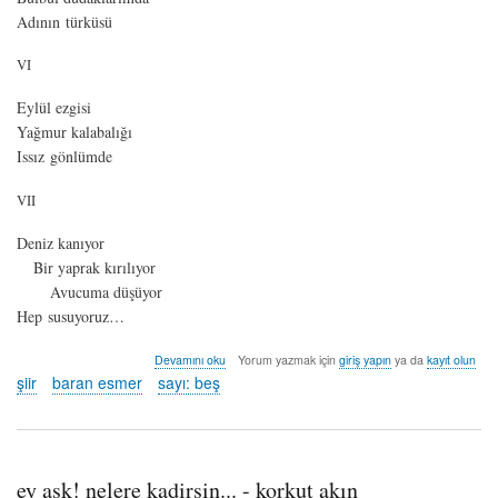
Adının türküsü
VI
Eylül ezgisi
Yağmur kalabalığı
Issız gönlümde
VII
Deniz kanıyor
Bir yaprak kırılıyor
Avucuma düşüyor
Hep susuyoruz…
lirikler
Devamını oku
Yorum yazmak için
giriş yapın
ya da
kayıt olun
-
şiir
baran esmer
sayı: beş
baran
esmer
hakkında
ey aşk! nelere kadirsin... - korkut akın