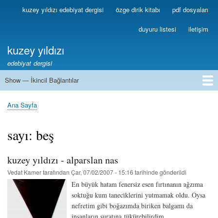
Ana
kuzey yıldızı edebiyat dergisi
özge dirik kitabı
pdf dosyaları
Birincil
içeriğe
Bağlantılar
atla
duyuru listesi
iletişim
kuzey yıldızı
edebiyat dergisi
Show — İkincil Bağlantılar
İkincil
Bağlantılar
1
2
3
4
5
6
7
8
9
10
11
12
13
Ana Sayfa
Sayfa
yolu
sayı: beş
kuzey yıldızı - alparslan nas
Vedat Kamer
tarafından
Çar, 07/02/2007 - 15:16
tarihinde gönderildi
En büyük hatam fenersiz esen fırtınanın ağzıma
soktuğu kum taneciklerini yutmamak oldu. Oysa
nefretim gibi boğazımda biriken balgamı da
insanların suratına tükürebilirdim.