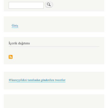
Ara
User
Giriş
account
menu
İçerik dağıtımı
@kuzeyyildizi tarafından gönderilen tweetler