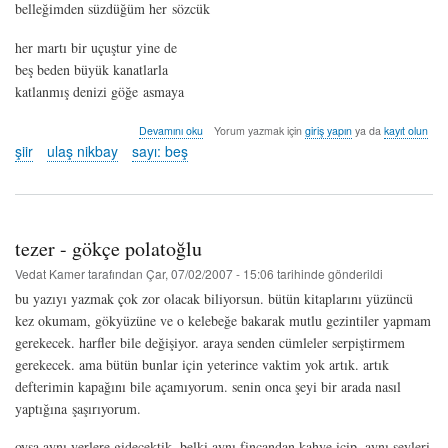
belleğimden süzdüğüm her sözcük
her martı bir uçuştur yine de
beş beden büyük kanatlarla
katlanmış denizi göğe asmaya
her
Devamını oku
Yorum yazmak için
giriş yapın
ya da
kayıt olun
martı
şiir
ulaş nikbay
sayı: beş
bir
uçuştur
-
ulaş
nikbay
tezer - gökçe polatoğlu
hakkında
Vedat Kamer
tarafından
Çar, 07/02/2007 - 15:06
tarihinde gönderildi
bu yazıyı yazmak çok zor olacak biliyorsun. bütün kitaplarını yüzüncü
kez okumam, gökyüzüne ve o kelebeğe bakarak mutlu gezintiler yapmam
gerekecek. harfler bile değişiyor. araya senden cümleler serpiştirmem
gerekecek. ama bütün bunlar için yeterince vaktim yok artık. artık
defterimin kapağını bile açamıyorum. senin onca şeyi bir arada nasıl
yaptığına şaşırıyorum.
oysa aynı yerlere gidecektik. belki aynı fincandan kahve içip, aynı şeyleri