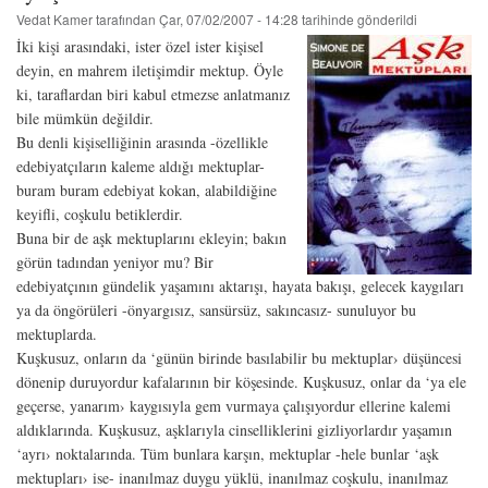
Vedat Kamer
tarafından
Çar, 07/02/2007 - 14:28
tarihinde gönderildi
İki kişi arasındaki, ister özel ister kişisel
deyin, en mahrem iletişimdir mektup. Öyle
ki, taraflardan biri kabul etmezse anlatmanız
bile mümkün değildir.
Bu denli kişiselliğinin arasında -özellikle
edebiyatçıların kaleme aldığı mektuplar-
buram buram edebiyat kokan, alabildiğine
keyifli, coşkulu betiklerdir.
Buna bir de aşk mektuplarını ekleyin; bakın
görün tadından yeniyor mu? Bir
edebiyatçının gündelik yaşamını aktarışı, hayata bakışı, gelecek kaygıları
ya da öngörüleri -önyargısız, sansürsüz, sakıncasız- sunuluyor bu
mektuplarda.
Kuşkusuz, onların da ‘günün birinde basılabilir bu mektuplar› düşüncesi
dönenip duruyordur kafalarının bir köşesinde. Kuşkusuz, onlar da ‘ya ele
geçerse, yanarım› kaygısıyla gem vurmaya çalışıyordur ellerine kalemi
aldıklarında. Kuşkusuz, aşklarıyla cinselliklerini gizliyorlardır yaşamın
‘ayrı› noktalarında. Tüm bunlara karşın, mektuplar -hele bunlar ‘aşk
mektupları› ise- inanılmaz duygu yüklü, inanılmaz coşkulu, inanılmaz