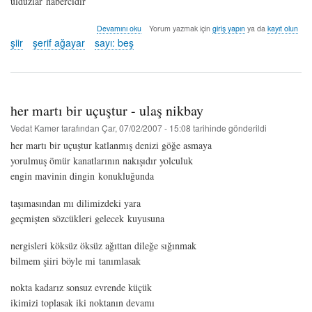
ulduzlar habercidir
***
Devamını oku
Yorum yazmak için
giriş yapın
ya da
kayıt olun
-
şiir
şerif ağayar
sayı: beş
şerif
ağayar
hakkında
her martı bir uçuştur - ulaş nikbay
Vedat Kamer
tarafından
Çar, 07/02/2007 - 15:08
tarihinde gönderildi
her martı bir uçuştur katlanmış denizi göğe asmaya
yorulmuş ömür kanatlarının nakışıdır yolculuk
engin mavinin dingin konukluğunda
taşımasından mı dilimizdeki yara
geçmişten sözcükleri gelecek kuyusuna
nergisleri köksüz öksüz ağıttan dileğe sığınmak
bilmem şiiri böyle mi tanımlasak
nokta kadarız sonsuz evrende küçük
ikimizi toplasak iki noktanın devamı