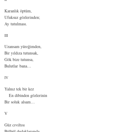
Karanlık öptüm,
Ufuksuz gözlerinden;
Ay tutulması.
III
Uzansam yüreğimden,
Bir yıldıza tutunsak,
Gök bize tutunsa,
Bulutlar bana…
IV
Yalnız tek bir kez
En dibinden gözlerinin
Bir soluk alsam…
V
Güz cıvıltısı
Bülbül dudaklarımda