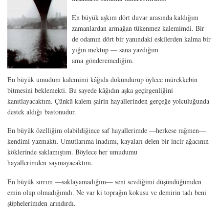
En büyük aşkım dört duvar arasında kaldığım
zamanlardan armağan tükenmez kalemimdi. Bir
de odamın dört bir yanındaki eskilerden kalma bir
yığın mektup — sana yazdığım
ama gönderemediğim.
En büyük umudum kalemimi kâğıda dokundurup öylece mürekkebin
bitmesini beklemekti. Bu sayede kâğıdın aşka geçirgenliğini
kanıtlayacaktım. Çünkü kalem şairin hayallerinden gerçeğe yolculuğunda
destek aldığı bastonudur.
En büyük özelliğim olabildiğince saf hayallerimde —herkese rağmen—
kendimi yazmaktı. Umutlarıma inadımı, kayaları delen bir incir ağacının
köklerinde saklamıştım. Böylece her umudumu
hayallerimden saymayacaktım.
En büyük sırrım —saklayamadığım— seni sevdiğimi düşündüğümden
emin olup olmadığımdı. Ne var ki toprağın kokusu ve demirin tadı beni
şüphelerimden arındırdı.