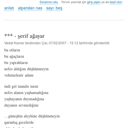
kuzey
Devamını oku
Yorum yazmak için
giriş yapın
ya da
kayıt olun
yıldızı
anlatı
alparslan nas
sayı: beş
-
alparslan
nas
hakkında
*** - şerif ağayar
Vedat Kamer
tarafından
Çar, 07/02/2007 - 15:12
tarihinde gönderildi
bu otların
bu ağaçların
bu yaprahların
nefes aldığını düşhünmeyin
vehimelenir adam
indi gel inandır meni
nefes alanın yaşhamadığına
yaşhayanın duymadığına
duyanın sevmediğine
…güneşhin aleyhine düşhünmeyin
qaranlıq gecelerde