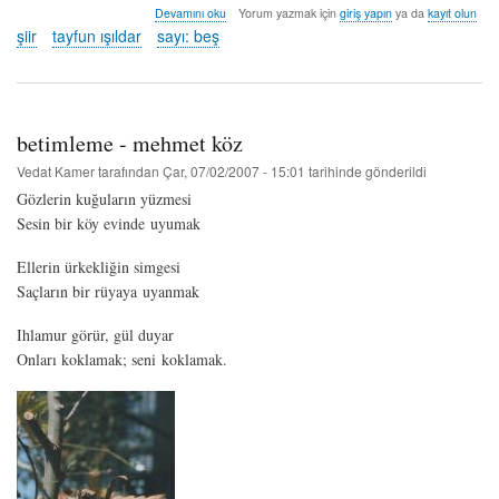
sana
Devamını oku
Yorum yazmak için
giriş yapın
ya da
kayıt olun
dair
şiir
tayfun ışıldar
sayı: beş
-
tayfun
ışıldar
hakkında
betimleme - mehmet köz
Vedat Kamer
tarafından
Çar, 07/02/2007 - 15:01
tarihinde gönderildi
Gözlerin kuğuların yüzmesi
Sesin bir köy evinde uyumak
Ellerin ürkekliğin simgesi
Saçların bir rüyaya uyanmak
Ihlamur görür, gül duyar
Onları koklamak; seni koklamak.