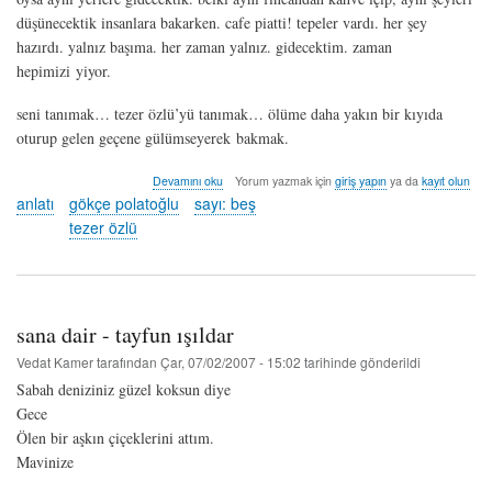
düşünecektik insanlara bakarken. cafe piatti! tepeler vardı. her şey
hazırdı. yalnız başıma. her zaman yalnız. gidecektim. zaman
hepimizi yiyor.
seni tanımak… tezer özlü’yü tanımak… ölüme daha yakın bir kıyıda
oturup gelen geçene gülümseyerek bakmak.
tezer
Devamını oku
Yorum yazmak için
giriş yapın
ya da
kayıt olun
-
anlatı
gökçe polatoğlu
sayı: beş
gökçe
tezer özlü
polatoğlu
hakkında
sana dair - tayfun ışıldar
Vedat Kamer
tarafından
Çar, 07/02/2007 - 15:02
tarihinde gönderildi
Sabah deniziniz güzel koksun diye
Gece
Ölen bir aşkın çiçeklerini attım.
Mavinize