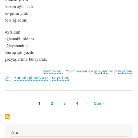
babam ağlamadı
sevgilim yitik
ben ağladım.
Ayrıldım
ağlamaklı oldum
ağlayamadım,
oturup şiir yazdım
gözyaşlarıma bulayarak.
ey
Devamını oku
Yorum yazmak için
giriş yapın
ya da
kayıt olun
hayat!
şiir
kemal gündüzalp
sayı: beş
-
kemal
gündüzalp
hakkında
Şu
1
Sayfa
2
Sayfa
3
Sayfa
4
Sonraki
››
Last
Son »
Pagination
an
sayfa
page
kullanılan
sayfa
Ara