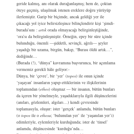
geride kalmış, anı olarak durağanlaşmış; hem de, çoktan
öteye geçmiş, ulaşılmak istenen ereklere doğru yürüyüp
ilerlemiştir. Garip bir biçimde, ancak geldiği yer ile
çıkacağı yol iyice belirsizleşince bilinçlendirir kişi ‘şimdi-
burada’sını :
artık
orada olmayacağı belirginleştiğinde,
‘ora’sı da belirginleşmiştir. Örneğin, epey bir süre içinde
bulunduğu, önemli —şiddetli, sevinçli, ağrılı— şeyler
yaşadığı bir uzama, birgün, bakıp, “Burası öldü artık…”,
dediğinde…
(Burada (!), “dünya” kavramına başvurunca, bir açımlama
vermemiz gerekli hâle geliyor:-
Dünya, bir ‘çevre’, bir ‘yer’ (
topos
) ile onun içinde
‘yaşayan’ insanların yapıp-ettiklerinin ve ilişkilerinin
toplamından (
ethos
) oluşmaz — bir insanın, bütün bunları
da içeren bir yönelmeyle, yaşadıklarıyla ilgili düşüncelerini
(anıları, gözlemleri, algıları…) kendi çevresinde
toplamasıyla, oluşur: ister ‘gerçek’ anlamda, bütün bunları
(o
topos
ile o
ethosu
; ‘bulunulan yer’ ile ‘yaşanılan yer’i)
edimleriyle, eylemleriyle kurduğunda; ister de ‘tinsel’
anlamda, düşüncesinde ‘kurduğu’nda…