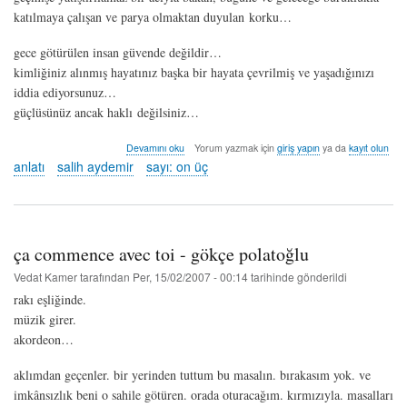
katılmaya çalışan ve parya olmaktan duyulan korku…
gece götürülen insan güvende değildir…
kimliğiniz alınmış hayatınız başka bir hayata çevrilmiş ve yaşadığınızı
iddia ediyorsunuz…
güçlüsünüz ancak haklı değilsiniz…
küçük
Devamını oku
Yorum yazmak için
giriş yapın
ya da
kayıt olun
defterler
anlatı
salih aydemir
sayı: on üç
III
-
salih
aydemir
hakkında
ça commence avec toi - gökçe polatoğlu
Vedat Kamer
tarafından
Per, 15/02/2007 - 00:14
tarihinde gönderildi
rakı eşliğinde.
müzik girer.
akordeon…
aklımdan geçenler. bir yerinden tuttum bu masalın. bırakasım yok. ve
imkânsızlık beni o sahile götüren. orada oturacağım. kırmızıyla. masalları