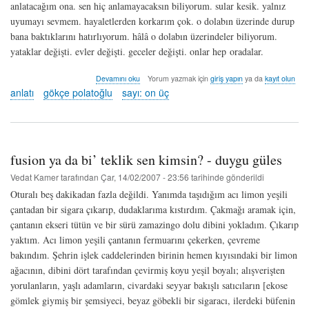
anlatacağım ona. sen hiç anlamayacaksın biliyorum. sular kesik. yalnız
uyumayı sevmem. hayaletlerden korkarım çok. o dolabın üzerinde durup
bana baktıklarını hatırlıyorum. hâlâ o dolabın üzerindeler biliyorum.
yataklar değişti. evler değişti. geceler değişti. onlar hep oradalar.
ça
Devamını oku
Yorum yazmak için
giriş yapın
ya da
kayıt olun
commence
anlatı
gökçe polatoğlu
sayı: on üç
avec
toi
-
gökçe
polatoğlu
fusion ya da bi’ teklik sen kimsin? - duygu güles
hakkında
Vedat Kamer
tarafından
Çar, 14/02/2007 - 23:56
tarihinde gönderildi
Oturalı beş dakikadan fazla değildi. Yanımda taşıdığım acı limon yeşili
çantadan bir sigara çıkarıp, dudaklarıma kıstırdım. Çakmağı aramak için,
çantanın ekseri tütün ve bir sürü zamazingo dolu dibini yokladım. Çıkarıp
yaktım. Acı limon yeşili çantanın fermuarını çekerken, çevreme
bakındım. Şehrin işlek caddelerinden birinin hemen kıyısındaki bir limon
ağacının, dibini dört tarafından çevirmiş koyu yeşil boyalı; alışverişten
yorulanların, yaşlı adamların, civardaki seyyar bakışlı satıcıların [ekose
gömlek giymiş bir şemsiyeci, beyaz göbekli bir sigaracı, ilerdeki büfenin