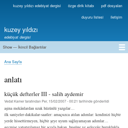
Ana
kuzey yıldızı edebiyat dergisi
özge dirik kitabı
pdf dosyaları
Birincil
içeriğe
Bağlantılar
atla
duyuru listesi
iletişim
kuzey yıldızı
edebiyat dergisi
Show — İkincil Bağlantılar
İkincil
Bağlantılar
1
2
3
4
5
6
7
8
9
10
11
12
13
Ana Sayfa
Sayfa
yolu
anlatı
küçük defterler III - salih aydemir
Vedat Kamer
tarafından
Per, 15/02/2007 - 00:21
tarihinde gönderildi
aşina mekânlardan uzak hüzünlü yazgılar…
ilk saniyeler-dakikalar-saatler: amaçsızca atılan adımlar: kendinizi hiçbir
yerde hissettirmeyen, hiçbir şeye uyum sağlayamayan adımlar…
geçmişe yatıştırılamaz bir acıyla bakan, bugüne ve geleceğe buruklukla