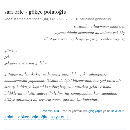
aydemir
hakkında
sarı orfe - gökçe polatoğlu
Vedat Kamer
tarafından
Çar, 14/02/2007 - 20:16
tarihinde gönderildi
yazılanlar silinemiyor maalesef.
ayrıca dönüp okumanın da anlamı yok hiç.
sil at ne varsa. yenilerini yazarız. yeniden yazarız.
gitme…
gel.
gel nereye istersen gidelim.
gittiğine üzülen iki kız vardı. hangisinin daha çok üzüldüğünün
muhakemesini yapamam, ikisinin de içini bilemezdim. her şeyi bilen bir
kırmızı balıktı, o kumsalda yalnız başıma otururken geldi ve bana
bildiklerini anlattı. sadece dinledim. hiç konuşmadım. konuşamadım.
hikâye anlatmayı da sevmem zaten, ona hiç katılamadım.
sarı
Devamını oku
Yorum yazmak için
giriş yapın
ya da
kayıt olun
orfe
anlatı
gökçe polatoğlu
sayı: on iki
-
gökçe
polatoğlu