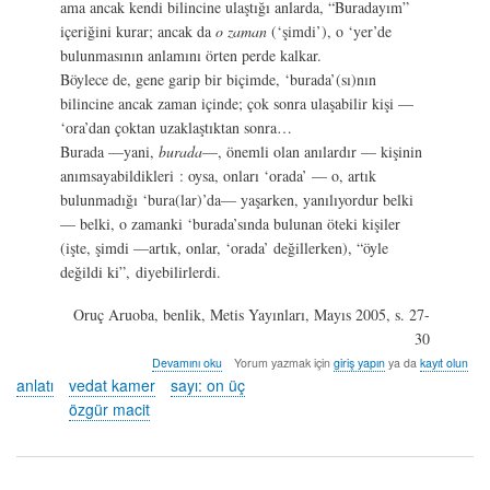
ama ancak kendi bilincine ulaştığı anlarda, “Buradayım”
içeriğini kurar; ancak da
o zaman
(‘şimdi’), o ‘yer’de
bulunmasının anlamını örten perde kalkar.
Böylece de, gene garip bir biçimde, ‘burada’(sı)nın
bilincine ancak zaman içinde; çok sonra ulaşabilir kişi —
‘ora’dan çoktan uzaklaştıktan sonra…
Burada —yani,
burada
—, önemli olan anılardır — kişinin
anımsayabildikleri : oysa, onları ‘orada’ — o, artık
bulunmadığı ‘bura(lar)’da— yaşarken, yanılıyordur belki
— belki, o zamanki ‘burada’sında bulunan öteki kişiler
(işte, şimdi —artık, onlar, ‘orada’ değillerken), “öyle
değildi ki”, diyebilirlerdi.
Oruç Aruoba, benlik, Metis Yayınları, Mayıs 2005, s. 27-
30
pusula
Devamını oku
Yorum yazmak için
giriş yapın
ya da
kayıt olun
-
anlatı
vedat kamer
sayı: on üç
özgür
özgür macit
macit
&
vedat
kamer