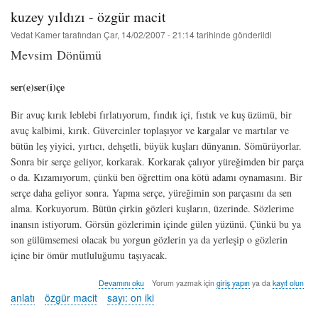
hakkında
kuzey yıldızı - özgür macit
Vedat Kamer
tarafından
Çar, 14/02/2007 - 21:14
tarihinde gönderildi
Mevsim Dönümü
ser(e)ser(i)çe
Bir avuç kırık leblebi fırlatıyorum, fındık içi, fıstık ve kuş üzümü, bir
avuç kalbimi, kırık. Güvercinler toplaşıyor ve kargalar ve martılar ve
bütün leş yiyici, yırtıcı, dehşetli, büyük kuşları dünyanın. Sömürüyorlar.
Sonra bir serçe geliyor, korkarak. Korkarak çalıyor yüreğimden bir parça
o da. Kızamıyorum, çünkü ben öğrettim ona kötü adamı oynamasını. Bir
serçe daha geliyor sonra. Yapma serçe, yüreğimin son parçasını da sen
alma. Korkuyorum. Bütün çirkin gözleri kuşların, üzerinde. Sözlerime
inansın istiyorum. Görsün gözlerimin içinde gülen yüzünü. Çünkü bu ya
son gülümsemesi olacak bu yorgun gözlerin ya da yerleşip o gözlerin
içine bir ömür mutluluğumu taşıyacak.
kuzey
Devamını oku
Yorum yazmak için
giriş yapın
ya da
kayıt olun
yıldızı
anlatı
özgür macit
sayı: on iki
-
özgür