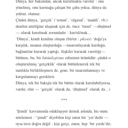
Dünya, her bakımdan, ancak kurulmakla varolur : ona
yönelmiş, onu kurmağa çalışan bir çaba yoksa, dünya da
yoktur, olamaz.
Çünkü dünya, ‘gerçek’ (‘somut’, ‘olgusal’, ‘maddi’, vb.)
denilen niteliğine ulaşmak için de, önce ‘tinsel’ —düşünsel
— olarak kurulmak zorundadır : kur/ul/mak…
‘Dünya’, kendi kendine oluşan (bit/en :
physis
) ‘doğa’ya
karşılık, insanın oluşturduğu —tasarımlayarak kurduğu,
bağlantılar kurarak yaptığı, ilişkiler kurarak varettiği—
bütünse, bu, bir
bütünleştirme
ediminin ürünüdür; çünkü o
oluşturulmuş ‘gerçeklik’ olarak bütünlenerek tek bir
tamlıkla birliklileşmesi de, gene, bir tasarımlanmayı ve
kurgulanmayı gerektirir.
Dünya, tek bir bakışla tek bir bütün olarak kurulabiliyorsa,
vardır, olur — ‘gerçek’ olarak da, ‘düşünsel’ olarak da…)
***
‘Şimdi’ kavramında odaklaşıyor demek aslında, hic-nunc
nitelemesi : “şimdi” diyebilen kişi zaten bir ‘yer’dedir —
oysa tersi doğru değil : kişi gerçi, zaten, hep ‘bir yerde’dir;