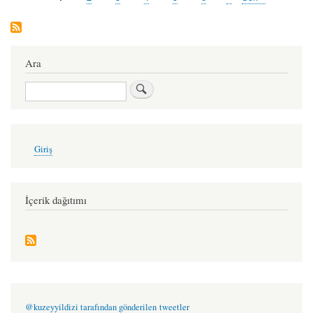
Pagination
an
sayfa
page
kullanılan
sayfa
Ara
Ara
User
Giriş
account
menu
İçerik dağıtımı
@kuzeyyildizi tarafından gönderilen tweetler