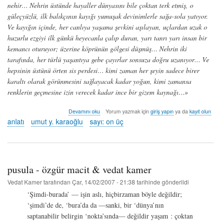
nehir… Nehrin üstünde hayaller dünyasını bile çoktan terk etmiş, o
güleçyüzlü, ilk balıkçının kayığı yumuşak devinimlerle sağa-sola yatıyor.
Ve kayığın içinde, her canlıya yaşama şevkini aşılayan, uçlardan uzak o
huzurlu ezgiyi ilk günkü heyecanla çalıp duran, yarı tanrı yarı insan bir
kemancı oturuyor; üzerine köprünün gölgesi düşmüş… Nehrin iki
tarafında, her türlü yaşantıya gebe çayırlar sonsuza doğru uzanıyor… Ve
hepsinin üstünü örten sis perdesi… kimi zaman her şeyin sadece birer
karaltı olarak görünmesini sağlayacak kadar yoğun, kimi zamansa
renklerin geçmesine izin verecek kadar ince bir gizem kaynağı…»
giz’li
Devamını oku
Yorum yazmak için
giriş yapın
ya da
kayıt olun
anlatı
anlatı
umut y. karaoğlu
sayı: on üç
-
umut
y.
karaoğlu
hakkında
pusula - özgür macit & vedat kamer
Vedat Kamer
tarafından
Çar, 14/02/2007 - 21:38
tarihinde gönderildi
‘Şimdi-burada’ ­— işin aslı, hiçbirzaman böyle değildir;
‘şimdi’de de, ‘bura’da da —sanki, bir ‘dünya’nın
saptanabilir belirgin ‘nokta’sında— değildir yaşam : çoktan