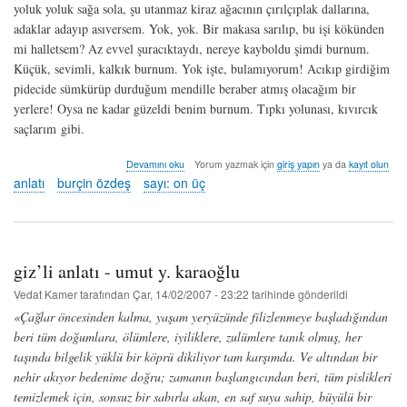
yoluk yoluk sağa sola, şu utanmaz kiraz ağacının çırılçıplak dallarına,
adaklar adayıp asıversem. Yok, yok. Bir makasa sarılıp, bu işi kökünden
mi halletsem? Az evvel şuracıktaydı, nereye kayboldu şimdi burnum.
Küçük, sevimli, kalkık burnum. Yok işte, bulamıyorum! Acıkıp girdiğim
pidecide sümkürüp durduğum mendille beraber atmış olacağım bir
yerlere! Oysa ne kadar güzeldi benim burnum. Tıpkı yolunası, kıvırcık
saçlarım gibi.
makas
Devamını oku
Yorum yazmak için
giriş yapın
ya da
kayıt olun
-
anlatı
burçin özdeş
sayı: on üç
burçin
özdeş
hakkında
giz’li anlatı - umut y. karaoğlu
Vedat Kamer
tarafından
Çar, 14/02/2007 - 23:22
tarihinde gönderildi
«Çağlar öncesinden kalma, yaşam yeryüzünde filizlenmeye başladığından
beri tüm doğumlara, ölümlere, iyiliklere, zulümlere tanık olmuş, her
taşında bilgelik yüklü bir köprü dikiliyor tam karşımda. Ve altından bir
nehir akıyor bedenime doğru; zamanın başlangıcından beri, tüm pislikleri
temizlemek için, sonsuz bir sabırla akan, en saf suya sahip, büyülü bir