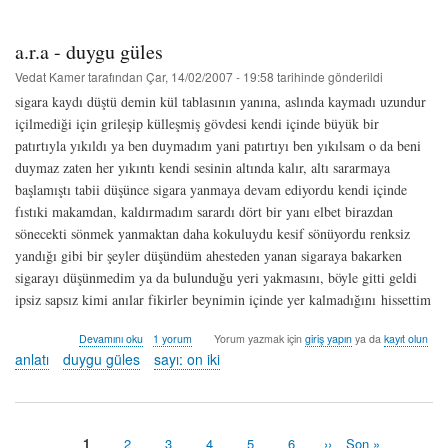
hakkında
a.r.a - duygu güles
Vedat Kamer
tarafından
Çar, 14/02/2007 - 19:58
tarihinde gönderildi
sigara kaydı düştü demin kül tablasının yanına, aslında kaymadı uzundur
içilmediği için grileşip külleşmiş gövdesi kendi içinde büyük bir
patırtıyla yıkıldı ya ben duymadım yani patırtıyı ben yıkılsam o da beni
duymaz zaten her yıkıntı kendi sesinin altında kalır, altı sararmaya
başlamıştı tabii düşünce sigara yanmaya devam ediyordu kendi içinde
fıstıki makamdan, kaldırmadım sarardı dört bir yanı elbet birazdan
sönecekti sönmek yanmaktan daha kokuluydu kesif sönüyordu renksiz
yandığı gibi bir şeyler düşündüm ahesteden yanan sigaraya bakarken
sigarayı düşünmedim ya da bulunduğu yeri yakmasını, böyle gitti geldi
ipsiz sapsız kimi anılar fikirler beynimin içinde yer kalmadığını hissettim
a.r.a
Devamını oku
1 yorum
Yorum yazmak için
giriş yapın
ya da
kayıt olun
-
anlatı
duygu güles
sayı: on iki
duygu
güles
hakkında
Şu
1
Sayfa
2
Sayfa
3
Sayfa
4
Sayfa
5
Sayfa
6
Sonraki
››
Last
Son »