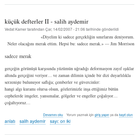
macit
hakkında
küçük defterler II - salih aydemir
Vedat Kamer
tarafından
Çar, 14/02/2007 - 21:06
tarihinde gönderildi
«Diyelim ki sadece gerçekliğin sınırlarını deniyorum.
Neler olacağını merak ettim. Hepsi bu: sadece merak.» — Jim Morrison
sadece merak
gerçeğin görünüşü karşısında yüzümün uğradığı deformasyon zayıf ışıklar
altında gerçeğini veriyor… ve zaman dilimin içinde bir dizi duyarlılıkla
serzenişte bulunuyor saflığa; çemberler ve güvercinler:
hangi algı kuramı olursa olsun, gözlerimizle inşa ettiğimiz bütün
cephelerde imgeler, yansımalar, gölgeler ve engeller çoğalıyor…
çoğaltıyoruz…
küçük
Devamını oku
Yorum yazmak için
giriş yapın
ya da
kayıt olun
defterler
anlatı
salih aydemir
sayı: on iki
II
-
salih