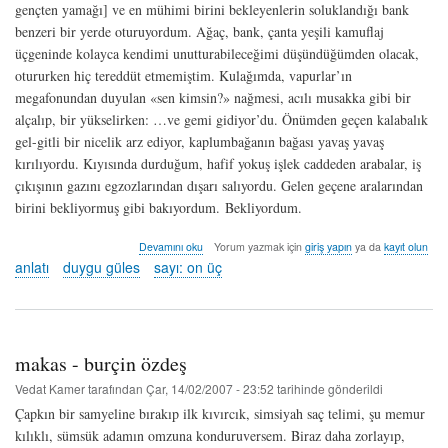
gençten yamağı] ve en mühimi birini bekleyenlerin soluklandığı bank
benzeri bir yerde oturuyordum. Ağaç, bank, çanta yeşili kamuflaj
üçgeninde kolayca kendimi unutturabileceğimi düşündüğümden olacak,
otururken hiç tereddüt etmemiştim. Kulağımda, vapurlar’ın
megafonundan duyulan «sen kimsin?» nağmesi, acılı musakka gibi bir
alçalıp, bir yükselirken: …ve gemi gidiyor’du. Önümden geçen kalabalık
gel-gitli bir nicelik arz ediyor, kaplumbağanın bağası yavaş yavaş
kırılıyordu. Kıyısında durduğum, hafif yokuş işlek caddeden arabalar, iş
çıkışının gazını egzozlarından dışarı salıyordu. Gelen geçene aralarından
birini bekliyormuş gibi bakıyordum. Bekliyordum.
fusion
Devamını oku
Yorum yazmak için
giriş yapın
ya da
kayıt olun
ya
anlatı
duygu güles
sayı: on üç
da
bi’
teklik
sen
kimsin?
makas - burçin özdeş
-
duygu
Vedat Kamer
tarafından
Çar, 14/02/2007 - 23:52
tarihinde gönderildi
güles
Çapkın bir samyeline bırakıp ilk kıvırcık, simsiyah saç telimi, şu memur
hakkında
kılıklı, sümsük adamın omzuna konduruversem. Biraz daha zorlayıp,