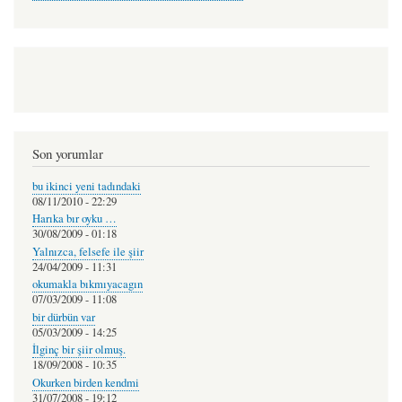
Son yorumlar
bu ikinci yeni tadındaki
08/11/2010 - 22:29
Harıka bır oyku …
30/08/2009 - 01:18
Yalnızca, felsefe ile şiir
24/04/2009 - 11:31
okumakla bıkmıyacagın
07/03/2009 - 11:08
bir dürbün var
05/03/2009 - 14:25
İlginç bir şiir olmuş.
18/09/2008 - 10:35
Okurken birden kendmi
31/07/2008 - 19:12