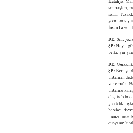
Kütahya, Mala
sınırtaşları, 
sanki. Tuzakla
görmemiş yüzl
İnsan bazen, 
:
Şiir, yaz
DE
:
Hayat gib
ŞB
belki. Şiir şa
:
Gündelik 
DE
:
Beni şairl
ŞB
birbirinin diz
var etrafta. 
birbirine karı
eleştirebilmel
gündelik iliş
hareket, davra
menzilimde bu
dünyanın kiml