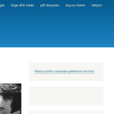
gisi
özge dirik kitabı
pdf dosyaları
duyuru listesi
iletişim
@kuzeyyildizi tarafından gönderilen tweetler