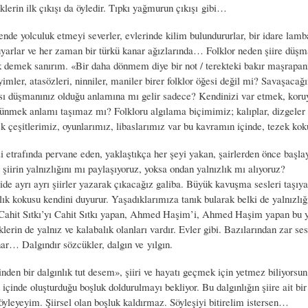
lerin ilk çıkışı da öyledir. Tıpkı yağmurun çıkışı gibi…
ende yolculuk etmeyi severler, evlerinde kilim bulundururlar, bir idare lam
yarlar ve her zaman bir türkü kanar ağızlarında… Folklor neden şiire düş
k demek sanırım. «Bir daha dönmem diye bir not / terekteki bakır maşrapan
yimler, atasözleri, ninniler, maniler birer folklor öğesi değil mi? Savaşacağı
sı düşmanınız olduğu anlamına mı gelir sadece? Kendinizi var etmek, koru
şünmek anlamı taşımaz mı? Folkloru algılama biçimimiz; kalıplar, dizgeler
k çeşitlerimiz, oyunlarımız, libaslarımız var bu kavramın içinde, tezek koku
i etrafında pervane eden, yaklaştıkça her şeyi yakan, şairlerden önce başla
 şiirin yalnızlığını mı paylaşıyoruz, yoksa ondan yalnızlık mı alıyoruz?
de ayrı ayrı şiirler yazarak çıkacağız galiba. Büyük kavuşma sesleri taşıyan
zlık kokusu kendini duyurur. Yaşadıklarımıza tanık bularak belki de yalnızlı
 Cahit Sıtkı’yı Cahit Sıtkı yapan, Ahmed Haşim’i, Ahmed Haşim yapan bu ya
erin de yalnız ve kalabalık olanları vardır. Evler gibi. Bazılarından zar ses
ar… Dalgındır sözcükler, dalgın ve yılgın.
den bir dalgınlık tut desem», şiiri ve hayatı geçmek için yetmez biliyorsun. 
 içinde oluşturduğu boşluk doldurulmayı bekliyor. Bu dalgınlığın şiire ait bir
öyleyeyim. Şiirsel olan boşluk kaldırmaz. Söyleşiyi bitirelim istersen…