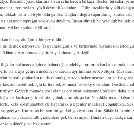
tya, Kocaeli; yazdıklarıma sızan şehirlerden birkaçı. Sesler, türküler, yeme
mayınlar, tren rayları, yüzü dövmeli kadınlar… Dilin tuzaklarla yüklü olduğu
r, dikkati arttırır. Böyle oldu galiba. Dağlara doğru süpürülmüş barakalarla,
er arasında toprağın kokusunu duydum. İnsan sürekli bir yolculuk halinde 
hem yol hem yolcu değil mi?
arken ödünç aldığımız bir şey midir?
i mi demek istiyorsun? Taşıyamadığımız ve birilerinde büyümesini istediği
iri ödünç alıyor olmasın; şairdir yakalanan şiir değil.
ilişkiler noktasında içinde bulunduğun edebiyat ortamından bahsetmek iste
erle bir araya getiren nedenler onlardan ayrılmama sebep oluyor. Masaların
lerini parçalayanlardan tut da olmadığı yerden haber taşıyanlara kadar gerek
Herkes aklanabilmek için kirlenmek zorunda hissediyor kendini. Dostlukla ed
ştırılıyor. Gerçek manada dost olanlar edebiyat noktasında birbirini daha ac
i. Çabuk kırılıyor şairlerimiz, çabuk taraf oluyorlar. Yazdıklarından doğan 
kilerle, kafa kol muhabbetiyle kapatmak isteyenler maalesef çoğunlukta. Ses
nış geçiyor. Kararmış bir samimiyet kol geziyor ortalıkta. Şükür ki, benim 
lunanlar yukarıda altı çizilenlere pek benzemiyor. Bunları düşündükçe sar
er için döndüğüne bakıyorum.