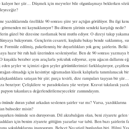
 kalıyor her şiir… Düşmek için meyveler bile olgunlaşmayı beklerken söz
leyeceğiz?
ne yazdıklarında özellikle 90 sonrası şiire yer açtığın görülüyor. Bu ilgi ken
e görmenden mi kaynaklanıyor? Bu dönem şiirinin sendeki karşılığı nedir?
erin güzel bir dizesine rastlamak beni mutlu ediyor. O dizeyi takıp yakam
dünyaya bakıyorum. Gençlerin cesareti, kuşkulu bakışı bende saklanmış, su
or. Formüle edilmiş, paketlenmiş bir duyarlılıkları yok genç şairlerin. Belk
maya hazır bir ruh hali üzerinden sesleniyorlar. Ben de 90 sonrası yazmaya 
O kuşakla beraber aynı araçlarla yolculuk ediyoruz, aynı ağacın dallarını 
 eden şeyler ve içimizi eğen şeyler görüntülerimizi farklılaştırıyor, çeşitlend
durağan olmadığı için kesintiye uğramadan klasik kalıplarla tanımlanacak bir 
lışkanlıklara sataşan bir şiir; parça tesirli, dize rampaları taşıyan bir şiir…
a benziyor: Çelişkilere ve paradokslara yüz veriyor. Kravat takılarak yazıla
, papyon takanlarca değerlendirilemeyecektir zannındayım.
önünde duran yahut arkadan seslenen şairler var mı? Varsa, yazdıklarına
an bahseder misin?
uşurken önümde sen duruyorsun. Dil akrabalığım olan, beni ziyarete gelen 
ıkları için benim ziyarete gittiğim yazarlar var tabii. Ben bazı şairlerin f
mına sokulduklarına inanıyorum. Behçet Necatigil bunlardan biri. Hilmi Ya