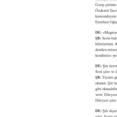
Garip şiirinin
Özdemir İnce…
kanısındayım:
Emirhan Oğuz
:
«Magmada 
DE
:
Serin baka
ŞB
bilmiyorum. K
denilen miras
kendimize yer 
:
Şiir üzeri
DE
Seni şiire ve 
:
Tiyatro gi
ŞB
okunur. Şiir ü
gibi okunabili
verir. Düzyazı
Düzyazı şiire
:
Şiir dışa
DE
eder. Senin ş