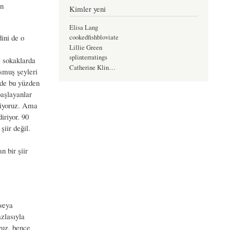
ün
Kimler yeni
Elisa Lang
dini de o
cookedfishbloviate
Lillie Green
splinterratings
a sokaklarda
Catherine Klin…
smuş şeyleri
i de bu yüzden
başlayanlar
eğiyoruz. Ama
iriyor. 90
şiir değil.
n bir şiir
veya
azlasıyla
vuz, bence