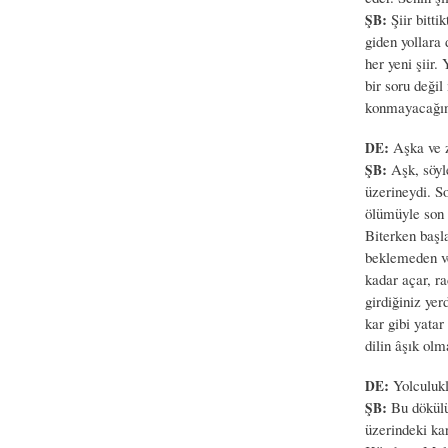
:
Şiir bitti
ŞB
giden yollara 
her yeni şiir
bir soru deği
konmayacağını 
:
Aşka ve z
DE
:
Aşk, söyle
ŞB
üzerineydi. S
ölümüyle son 
Biterken başla
beklemeden ve
kadar açar, ra
girdiğiniz yer
kar gibi yatar
dilin âşık ol
:
Yolculukla
DE
:
Bu dökülüş
ŞB
üzerindeki kar