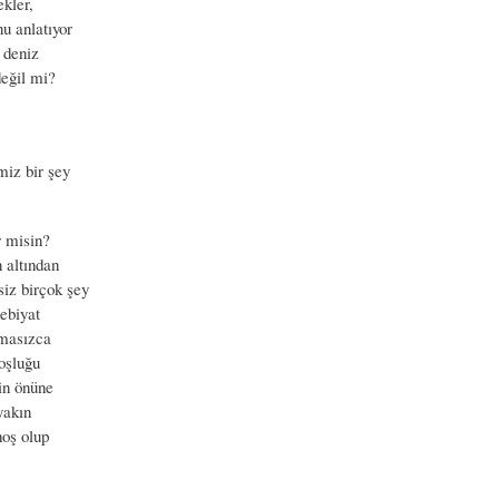
kler,
nu anlatıyor
 deniz
değil mi?
miz bir şey
r misin?
 altından
siz birçok şey
ebiyat
ımasızca
boşluğu
in önüne
yakın
hoş olup