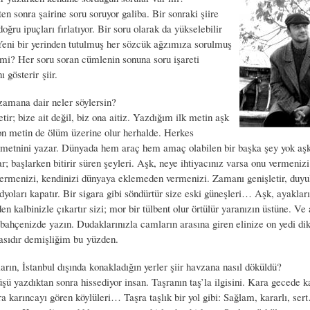
kten sonra şairine soru soruyor galiba. Bir sonraki şiire
doğru ipuçları fırlatıyor. Bir soru olarak da yükselebilir
. Yeni bir yerinden tutulmuş her sözcük ağzımıza sorulmuş
l mi? Her soru soran cümlenin sonuna soru işareti
gösterir şiir.
amana dair neler söylersin?
tir; bize ait değil, biz ona aitiz. Yazdığım ilk metin aşk
on metin de ölüm üzerine olur herhalde. Herkes
metnini yazar. Dünyada hem araç hem amaç olabilen bir başka şey yok aşk
r; başlarken bitirir süren şeyleri. Aşk, neye ihtiyacınız varsa onu vermenizi i
rmenizi, kendinizi dünyaya eklemeden vermenizi. Zamanı genişletir, duyu
dyoları kapatır. Bir sigara gibi söndürtür size eski güneşleri… Aşk, ayakları
den kalbinizle çıkartır sizi; mor bir tülbent olur örtülür yaranızın üstüne. Ve
 bahçenizde yazın. Dudaklarınızla camların arasına giren elinize on yedi dikiş 
masıdır demişliğim bu yüzden.
rın, İstanbul dışında konakladığın yerler şiir havzana nasıl döküldü?
ü yazdıktan sonra hissediyor insan. Taşranın taş’la ilgisini. Kara gecede ka
a karıncayı gören köylüleri… Taşra taşlık bir yol gibi: Sağlam, kararlı, se