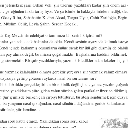
 en yeteneksiz şairi Orhan Veli, şiir üzerine yazdıkları kadar şiiri önem ar
 gereğinden fazla tartışılıyor. Ve şu isimlerin hakkıyla irdelenmediği, ok
 Oktay Rifat, Sabahattin Kudret Aksal, Turgut Uyar, Cahit Zarifoğlu, Ergi
, Müslim Çelik, Leyla Şahin, Serdar Koçak…
Kış Mevsimi» edebiyat ortamımıza bir serinlik içirdi mi?
nlar yanında sıcak bakanlar da oldu. Kendi sesinin ayazında kalmak isteye
endi içinde katlanmış oturanların önüne sıcak bir ütü gibi düşmüş de olabil
tan pay almak değil, bu mirası çoğaltmaktır. Başkalarına haddini bildirmek 
göstermektir. Bir şair yazdıklarıyla, yazmak istediklerinden lekeler taşıyab
ne yazmak kalabalıkta olmayı gerektiriyor; oysa şiir yazmak yalnız olmayı g
düzyazıya getirip götüren raylarda nasıl bir sürtünme var?
bi kalabalıkla gerçekleştirilen bir etkinlik değil şiir… yalnız yazılır, çoğunl
zerine yazdıklarım şiire giden yahut şiirden gelen patikalar üzerine dikilmiş 
r. Şiir içimizde biriken çalı çırpıyı tutuşturur, bu ateşi söndürmek için düzy
, bu yangının nasıl çıktığından, nasıl söndürüldüğünden, geride kalanlardan
 sürtünür, şiir kendine…
rıdan soru kabul etmez. Yazıldıktan sonra soru kabul
iir yazarken kendine sorduğun sorular var mı?