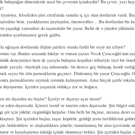
lk buluştuğun dönemlerde nasıl bir çevrenin içindeydin? Bu çevre, yazı haya
i?
iyatroya, felsefeden şiire etrafımda sanatla iç içe olan dostlarım vardı. 
ıştırdılar beni, yazdıklarımı paylaştılar, önemsediler… Bu dostlardan bir k
rin yaşadığı zamanları da taşımalıdır bir yazar. Belki de o yüzden yükümüz 
yeniden ayarlamamız gerek galiba.
 uğraşan dostlarınla ilişkin şairlere oranla farklı bir seyir mi izliyor?
tum var. Bunlar arasında hikâye ve roman yazarı Vecdi Çıracıoğlu’nun ayrı 
nük deneyimleri hem de yazıyla buluşma koşulları itibariyle özel bir örne
hinde yazıyla –biyolojik yaş anlamında– bu derece geç buluşup, kendi varlığ
örnek sayısı bir elin parmaklarını geçmez. Dinlenmiş bir yazar Çıracıoğlu. 
 sonra parmaklarımı saymak zorunda kalmıyorum. Ama birçok şairle tokalaş
i duyuyorum. İçerden yaşamak oldukça zor ve boğucu.
en mi dışardan mı başlar? İçeriyi ve dışarıyı açar mısın?
var eden dışarısıdır. İçimizi tasnif ve tanzim eden dışarısıdır. Şiir bilgisi an
gi şiir için yüktür; özgünlüğü hırpalar. Onu belli bir biçime, nizama davet ed
klaştırır. Şiir içeriden başlar, taşar, köpürür; geldiği yerin özelliklerini götür
iir, beklentilere ve alışkanlıklara yönelir; tanımlanmış bir alan içerisinde 
 kurur ve karşılaştırma tekniği içinde okunmayı bekler. Şiir içeriden başlar, 