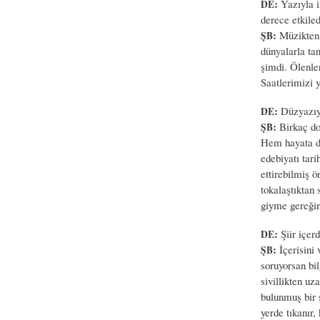
:
Yazıyla i
DE
derece etkiled
:
Müzikten t
ŞB
dünyalarla tan
şimdi. Ölenle
Saatlerimizi 
:
Düzyazıyla
DE
:
Birkaç dos
ŞB
Hem hayata dö
edebiyatı tari
ettirebilmiş 
tokalaştıktan
giyme gereğin
:
Şiir içerd
DE
:
İçerisini 
ŞB
soruyorsan bil
sivillikten uza
bulunmuş bir ş
yerde tıkanır,