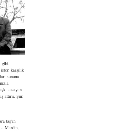
 gibi.
ster, karşılık
ları sonuna
nızla
 aşk, susayan
attırır. Şiir,
ra taş’ın
rt… Mardin,