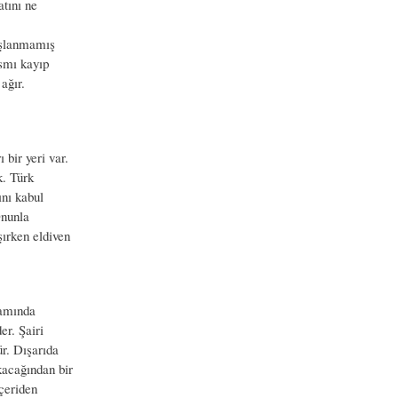
tını ne
Başlanmamış
ısmı kayıp
ağır.
bir yeri var.
k. Türk
ını kabul
Onunla
ırken eldiven
lamında
er. Şairi
ür. Dışarıda
akacağından bir
içeriden