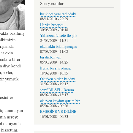
Son yorumlar
bu ikinci yeni tadındaki
08/11/2010 - 22:29
Harıka bır oyku …
30/08/2009 - 01:18
yakla basılmış
Yalnızca, felsefe ile şiir
lbimizin,
24/04/2009 - 11:31
rşısında
okumakla bıkmıyacagın
07/03/2009 - 11:08
lar evin
bir dürbün var
onlara birer
05/03/2009 - 14:25
n diye kendi
İlginç bir şiir olmuş.
, evler,
18/09/2008 - 10:35
 bir yumruk
Okurken birden kendmi
31/07/2008 - 19:12
şeref BİLSEL: Benim
08/07/2008 - 13:17
esini ve
okurken kaydım qittim bir
05/04/2008 - 00:26
hiç tanımayan
EMEĞİNE VE DİLİNE
imin nereye,
16/01/2008 - 00:33
bi duruyordu
 hissettim.