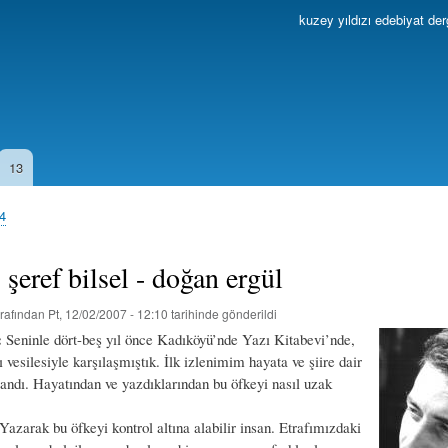
Ana
kuzey yıldızı edebiyat der
içeriğe
atla
13
04
: şeref bilsel - doğan ergül
rafından
Pt, 12/02/2007 - 12:10
tarihinde gönderildi
:
Seninle dört-beş yıl önce Kadıköyü’nde Yazı Kitabevi’nde,
ı vesilesiyle karşılaşmıştık. İlk izlenimim hayata ve şiire dair
mandı. Hayatından ve yazdıklarından bu öfkeyi nasıl uzak
Yazarak bu öfkeyi kontrol altına alabilir insan. Etrafımızdaki