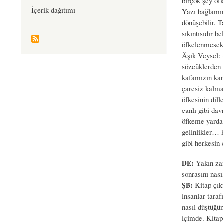
birçok şey öfk
İçerik dağıtımı
Yazı bağlamın
dönüşebilir. 
sıkıntısıdır 
öfkelenmesek 
Âşık Veysel: 
sözcüklerden 
kafamızın kar
çaresiz kalmas
öfkesinin dil
canlı gibi da
öfkeme yardakç
gelinlikler… 
gibi herkesin 
:
Yakın zam
DE
sonrasını nas
:
Kitap çık
ŞB
insanlar taraf
nasıl düştüğün
içimde. Kitapl