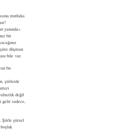
basına mutlaka
man?
ın yanında»
nız bir
yacağınız
 şiire düşman
su bile var.
yan bu
, şiirlerde
ğımızı
lnızlık değil
i gelir sadece,
Şiirle şiirsel
 boşluk