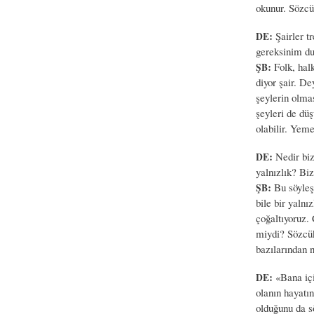
okunur. Sözcük
:
Şairler tr
DE
gereksinim du
:
Folk, hal
ŞB
diyor şair. De
şeylerin olma
şeyleri de dü
olabilir. Yeme
:
Nedir biz
DE
yalnızlık? Biz
:
Bu söyleşi
ŞB
bile bir yalnı
çoğaltıyoruz.
miydi? Sözcükl
bazılarından n
:
«Bana için
DE
olanın hayatın
olduğunu da s