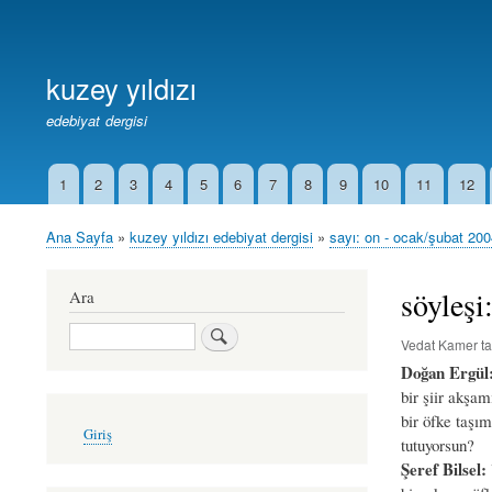
Birincil
Bağlantılar
kuzey yıldızı
edebiyat dergisi
1
2
3
4
5
6
7
8
9
10
11
12
İkincil
Bağlantılar
Ana Sayfa
kuzey yıldızı edebiyat dergisi
sayı: on - ocak/şubat 20
Sayfa
yolu
söyleşi
Ara
Ara
Vedat Kamer
ta
Doğan Ergül
bir şiir akşam
bir öfke taşı
User
Giriş
account
tutuyorsun?
menu
Şeref Bilsel: