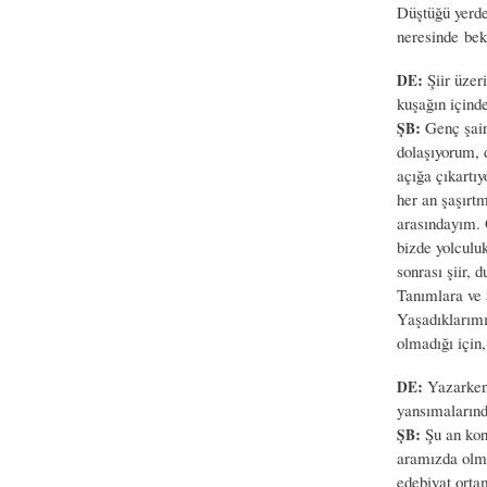
Düştüğü yerde
neresinde bek
:
Şiir üzeri
DE
kuşağın içind
:
Genç şairl
ŞB
dolaşıyorum, 
açığa çıkartıy
her an şaşırt
arasındayım. 
bizde yolculuk
sonrası şiir, 
Tanımlara ve a
Yaşadıklarımız
olmadığı için
:
Yazarken 
DE
yansımalarınd
:
Şu an kon
ŞB
aramızda olmad
edebiyat orta