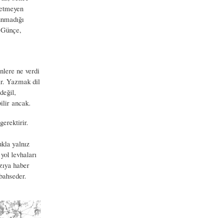
z etmeyen
unmadığı
n Günçe,
nlere ne verdi
ir. Yazmak dil
değil,
ilir ancak.
erektirir.
ukla yalnız
yol levhaları
azıya haber
 bahseder.