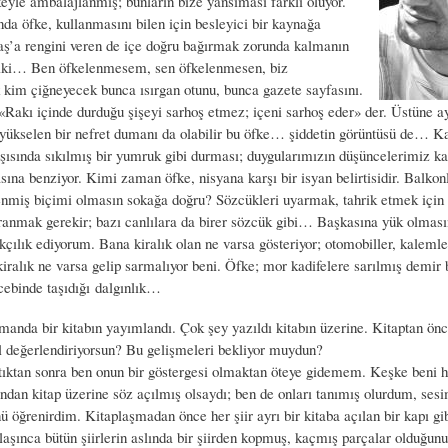
eyle ambalajlanmış; bunların bize yansıması farklı oluyor.
da öfke, kullanmasını bilen için besleyici bir kaynağa
Taş’a rengini veren de içe doğru bağırmak zorunda kalmanın
belki… Ben öfkelenmesem, sen öfkelenmesen, biz
kim çiğneyecek bunca ısırgan otunu, bunca gazete sayfasını.
«Rakı içinde durduğu şişeyi sarhoş etmez; içeni sarhoş eder» der. Üstüne a
yükselen bir nefret dumanı da olabilir bu öfke… şiddetin görüntüsü de… Ka
şısında sıkılmış bir yumruk gibi durması; duygularımızın düşüncelerimiz ka
ına benziyor. Kimi zaman öfke, nisyana karşı bir isyan belirtisidir. Balkon
lenmiş biçimi olmasın sokağa doğru? Sözcükleri uyarmak, tahrik etmek için 
vranmak gerekir; bazı canlılara da birer sözcük gibi… Başkasına yük olması
ılık ediyorum. Bana kiralık olan ne varsa gösteriyor; otomobiller, kalemler
kiralık ne varsa gelip sarmalıyor beni. Öfke; mor kadifelere sarılmış demir
cebinde taşıdığı dalgınlık…
anda bir kitabın yayımlandı. Çok şey yazıldı kitabın üzerine. Kitaptan önc
ıl değerlendiriyorsun? Bu gelişmeleri bekliyor muydun?
tıktan sonra ben onun bir göstergesi olmaktan öteye gidemem. Keşke beni 
ından kitap üzerine söz açılmış olsaydı; ben de onları tanımış olurdum, ses
ü öğrenirdim. Kitaplaşmadan önce her şiir ayrı bir kitaba açılan bir kapı gi
aşınca bütün şiirlerin aslında bir şiirden kopmuş, kaçmış parçalar olduğunu