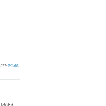
n
ya da
kayıt olun
ı Edebiyat