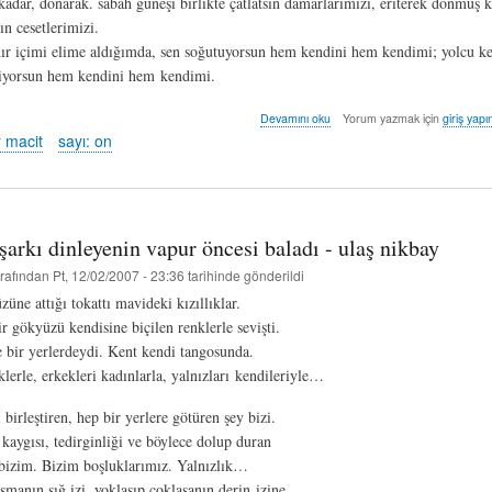
kadar, donarak. sabah güneşi birlikte çatlatsın damarlarımızı, eriterek donmuş k
ın cesetlerimizi.
nır içimi elime aldığımda, sen soğutuyorsun hem kendini hem kendimi; yolcu ke
liyorsun hem kendini hem kendimi.
kuzey
Devamını oku
Yorum yazmak için
giriş yapı
yıldızı
 macit
sayı: on
-
özgür
macit
hakkında
şarkı dinleyenin vapur öncesi baladı - ulaş nikbay
rafından
Pt, 12/02/2007 - 23:36
tarihinde gönderildi
üne attığı tokattı mavideki kızıllıklar.
ir gökyüzü kendisine biçilen renklerle sevişti.
e bir yerlerdeydi. Kent kendi tangosunda.
lerle, erkekleri kadınlarla, yalnızları kendileriyle…
 birleştiren, hep bir yerlere götüren şey bizi.
kaygısı, tedirginliği ve böylece dolup duran
bizim. Bizim boşluklarımız. Yalnızlık…
şmanın sığ izi, yoklaşıp çoklaşanın derin izine