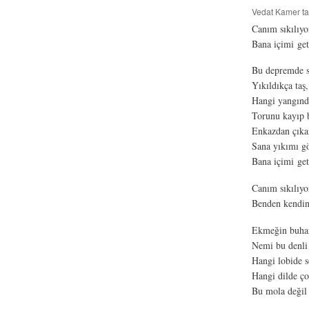
Vedat Kamer
ta
Canım sıkılıy
Bana içimi ge
Bu depremde s
Yıkıldıkça taş
Hangi yangında
Torunu kayıp b
Enkazdan çıka
Sana yıkımı g
Bana içimi get
Canım sıkılıy
Benden kendini
Ekmeğin buhar
Nemi bu denli 
Hangi lobide s
Hangi dilde ço
Bu mola değil 