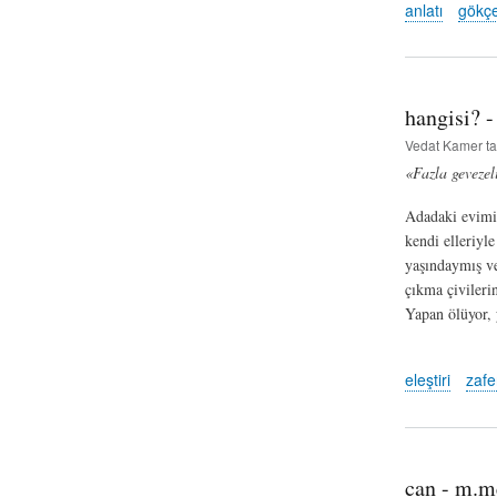
anlatı
gökçe
hangisi? -
Vedat Kamer
ta
«Fazla gevezel
Adadaki evimiz
kendi elleriyl
yaşındaymış ve
çıkma çivileri
Yapan ölüyor, 
eleştiri
zafe
can - m.m