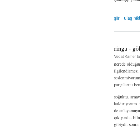
şiir
ulaş ni
ringa - gö
Vedat Kamer
ta
nerede olduğum
ilgilendirmez.
seslenmiyorum.
parçalarını be
soğuktu. arnav
kaldırıyorum. 
de anlayamaya
çıkıyordu. bil
gibiydi. sonra