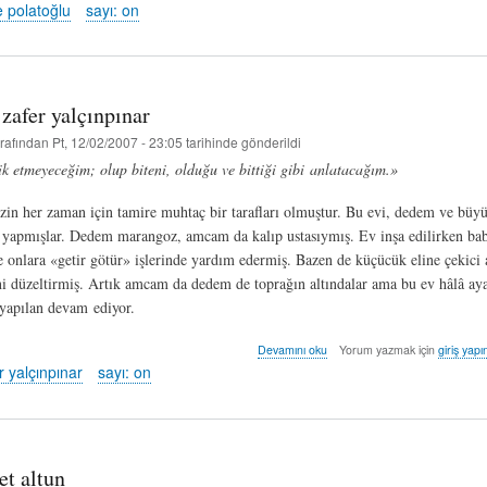
-
 polatoğlu
sayı: on
gökçe
polatoğlu
hakkında
 zafer yalçınpınar
rafından
Pt, 12/02/2007 - 23:05
tarihinde gönderildi
ik etmeyeceğim; olup biteni, olduğu ve bittiği gibi anlatacağım.»
in her zaman için tamire muhtaç bir tarafları olmuştur. Bu evi, dedem ve bü
e yapmışlar. Dedem marangoz, amcam da kalıp ustasıymış. Ev inşa edilirken ba
 onlara «getir götür» işlerinde yardım edermiş. Bazen de küçücük eline çekici
ni düzeltirmiş. Artık amcam da dedem de toprağın altındalar ama bu ev hâlâ ay
yapılan devam ediyor.
hangisi?
Devamını oku
Yorum yazmak için
giriş yapı
-
r yalçınpınar
sayı: on
zafer
yalçınpınar
hakkında
et altun