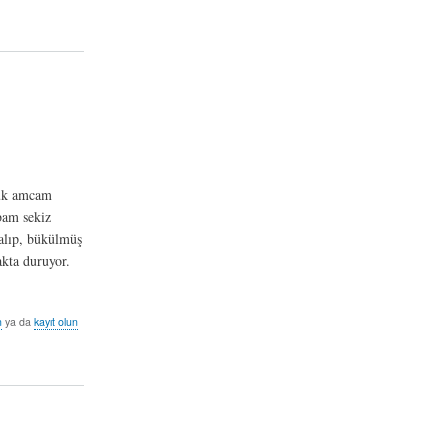
yük amcam
bam sekiz
 alıp, bükülmüş
akta duruyor.
n
ya da
kayıt olun