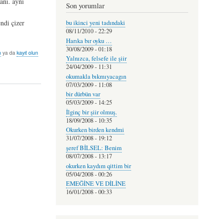
anı. aynı
Son yorumlar
ndi çizer
bu ikinci yeni tadındaki
08/11/2010 - 22:29
Harıka bır oyku …
30/08/2009 - 01:18
n
ya da
kayıt olun
Yalnızca, felsefe ile şiir
24/04/2009 - 11:31
okumakla bıkmıyacagın
07/03/2009 - 11:08
bir dürbün var
05/03/2009 - 14:25
İlginç bir şiir olmuş.
18/09/2008 - 10:35
Okurken birden kendmi
31/07/2008 - 19:12
şeref BİLSEL: Benim
08/07/2008 - 13:17
okurken kaydım qittim bir
05/04/2008 - 00:26
EMEĞİNE VE DİLİNE
16/01/2008 - 00:33