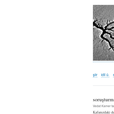
şiir
idil ü.
soruşturm
Vedat Kamer
ta
Kafanızdaki de