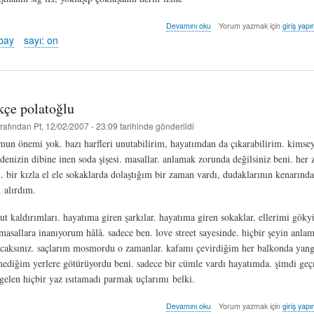
ölülerden
Devamını oku
Yorum yazmak için
giriş yapı
şarkı
kbay
sayı: on
dinleyenin
vapur
öncesi
baladı
-
kçe polatoğlu
ulaş
nikbay
rafından
Pt, 12/02/2007 - 23:09
tarihinde gönderildi
hakkında
un önemi yok. bazı harfleri unutabilirim, hayatımdan da çıkarabilirim. kimsey
 denizin dibine inen soda şişesi. masallar. anlamak zorunda değilsiniz beni. her
 bir kızla el ele sokaklarda dolaştığım bir zaman vardı, dudaklarının kenarında
n alırdım.
ut kaldırımları. hayatıma giren şarkılar. hayatıma giren sokaklar. ellerimi gök
masallara inanıyorum hâlâ. sadece ben. love street sayesinde. hiçbir şeyin anlamı
caksınız. saçlarım mosmordu o zamanlar. kafamı çevirdiğim her balkonda yang
mediğim yerlere götürüyordu beni. sadece bir cümle vardı hayatımda. şimdi geç
 gelen hiçbir yaz ısıtamadı parmak uçlarımı belki.
ringa
Devamını oku
Yorum yazmak için
giriş yapı