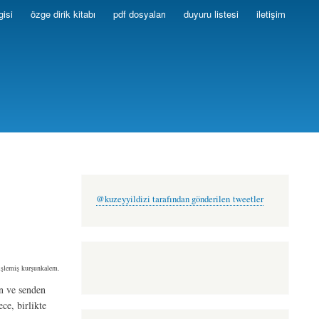
gisi
özge dirik kitabı
pdf dosyaları
duyuru listesi
iletişim
@kuzeyyildizi tarafından gönderilen tweetler
işlemiş kurşunkalem.
n ve senden
ce, birlikte