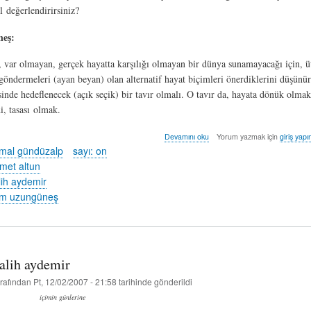
l değerlendirirsiniz?
eş:
, var olmayan, gerçek hayatta karşılığı olmayan bir dünya sunamayacağı için, ü
göndermeleri (ayan beyan) olan alternatif hayat biçimleri önerdiklerini düşünür
sinde hedeflenecek (açık seçik) bir tavır olmalı. O tavır da, hayata dönük olma
di, tasası olmak.
soruşturma
Devamını oku
Yorum yazmak için
giriş yapı
hakkında
mal gündüzalp
sayı: on
met altun
lih aydemir
m uzungüneş
salih aydemir
rafından
Pt, 12/02/2007 - 21:58
tarihinde gönderildi
içimin günlerine