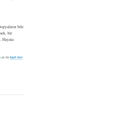
topyaların bile
sek, bir
k. Hayata
n
ya da
kayıt olun