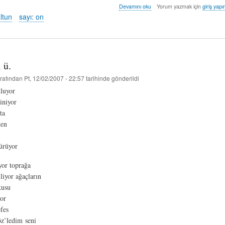
can
Devamını oku
Yorum yazmak için
giriş yapı
-
ltun
sayı: on
m.met
altun
hakkında
l ü.
rafından
Pt, 12/02/2007 - 22:57
tarihinde gönderildi
uluyor
iniyor
ta
ken
dürüyor
yor toprağa
liyor ağaçların
kusu
or
fes
öz’ledim seni