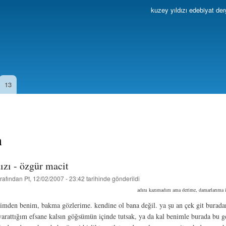
Ana
kuzey yıldızı edebiyat der
içeriğe
atla
13
n
ızı - özgür macit
rafından
Pt, 12/02/2007 - 23:42
tarihinde gönderildi
adını kazımadım ama derime, damarlarıma 
imden benim, bakma gözlerime. kendine ol bana değil. ya şu an çek git burada
arattığım efsane kalsın göğsümün içinde tutsak, ya da kal benimle burada bu ge