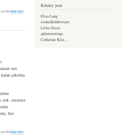
Kimler yeni
n
ya da
kayıt olun
Elisa Lang
cookedfishbloviate
Lillie Green
splinterratings
Catherine Klin…
i
 zaman size
 kalan çikolata
yüzüne
 yok. isteseniz
ınlar
miş. buz
n
ya da
kayıt olun