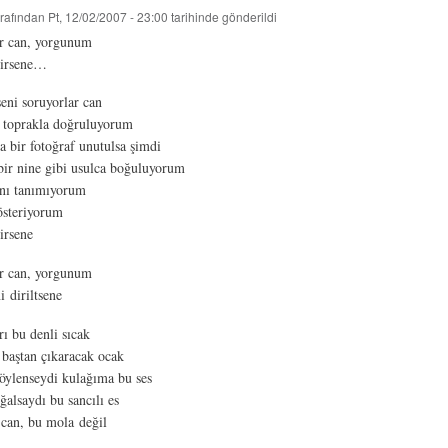
rafından
Pt, 12/02/2007 - 23:00
tarihinde gönderildi
or can, yorgunum
tirsene…
eni soruyorlar can
, toprakla doğruluyorum
 bir fotoğraf unutulsa şimdi
ir nine gibi usulca boğuluyorum
nı tanımıyorum
österiyorum
irsene
or can, yorgunum
 diriltsene
ı bu denli sıcak
baştan çıkaracak ocak
öylenseydi kulağıma bu ses
ğalsaydı bu sancılı es
can, bu mola değil