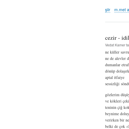
şiir
m.met a
cezir - idi
Vedat Kamer
ta
ne küller savr
ne de alevler d
dumanlar etraf
dönüp dolaşır
aptal itfaiye
sessizliği sön
gözlerim düşü
ve kökleri çeki
teninin çiğ ko
beynime doluy
verirken bir ne
belki de çok ‹