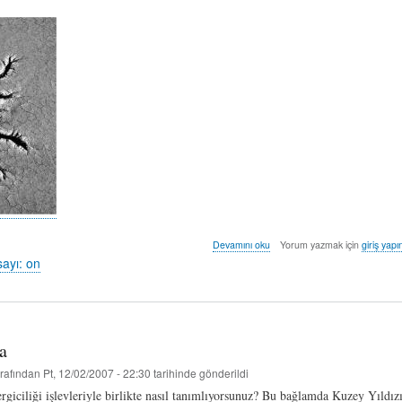
cezir
Devamını oku
Yorum yazmak için
giriş yapı
-
sayı: on
idil
ü.
hakkında
a
rafından
Pt, 12/02/2007 - 22:30
tarihinde gönderildi
rgiciliği işlevleriyle birlikte nasıl tanımlıyorsunuz? Bu bağlamda Kuzey Yıldız