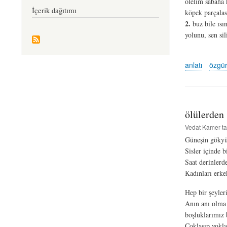
ölelim sabaha 
İçerik dağıtımı
köpek parçalas
2.
buz bile ısı
yolunu, sen si
anlatı
özgür
ölülerden 
Vedat Kamer
ta
Güneşin gökyüz
Sisler içinde b
Saat derinlerd
Kadınları erkek
Hep bir şeyleri
Anın anı olma 
boşluklarımız 
Çoklaşıp yokla