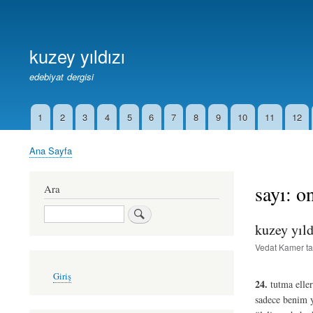
Birincil
Bağlantılar
kuzey yıldızı
edebiyat dergisi
1
2
3
4
5
6
7
8
9
10
11
12
İkincil
Bağlantılar
Ana Sayfa
Sayfa
yolu
sayı: o
Ara
Ara
kuzey yıld
Vedat Kamer
ta
User
Giriş
account
24.
tutma eller
menu
sadece benim y