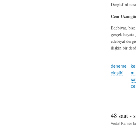
Dergisi’ni nası
Cem Uzungün
Edebiyat, bize
gerçek hayata 
edebiyat dergi
ilişkin bir der
deneme
ke
eleştiri
m.
sa
ce
48 saat - 
Vedat Kamer
ta