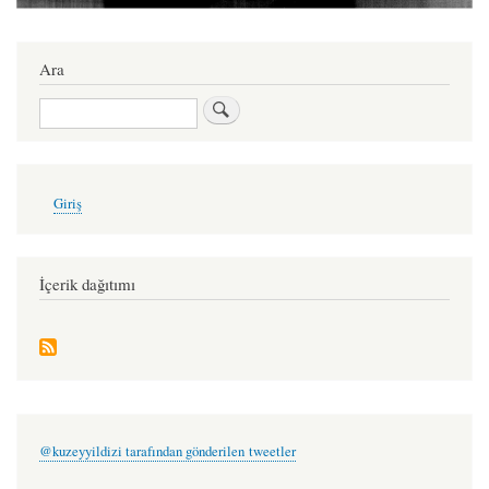
Ara
Ara
User
Giriş
account
menu
İçerik dağıtımı
@kuzeyyildizi tarafından gönderilen tweetler