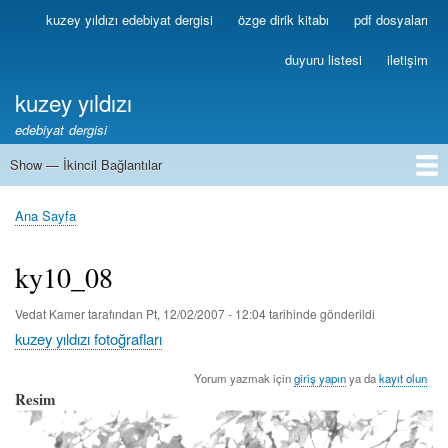
Ana
kuzey yıldızı edebiyat dergisi
özge dirik kitabı
pdf dosyaları
Birincil
içeriğe
Bağlantılar
atla
duyuru listesi
iletişim
kuzey yıldızı
edebiyat dergisi
Show — İkincil Bağlantılar
İkincil
Bağlantılar
1
2
3
4
5
6
7
8
9
10
11
12
13
Ana Sayfa
Sayfa
yolu
ky10_08
Vedat Kamer
tarafından
Pt, 12/02/2007 - 12:04
tarihinde gönderildi
kuzey yıldızı fotoğrafları
Yorum yazmak için
giriş yapın
ya da
kayıt olun
Resim