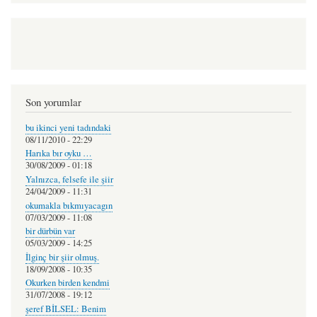
Son yorumlar
bu ikinci yeni tadındaki
08/11/2010 - 22:29
Harıka bır oyku …
30/08/2009 - 01:18
Yalnızca, felsefe ile şiir
24/04/2009 - 11:31
okumakla bıkmıyacagın
07/03/2009 - 11:08
bir dürbün var
05/03/2009 - 14:25
İlginç bir şiir olmuş.
18/09/2008 - 10:35
Okurken birden kendmi
31/07/2008 - 19:12
şeref BİLSEL: Benim