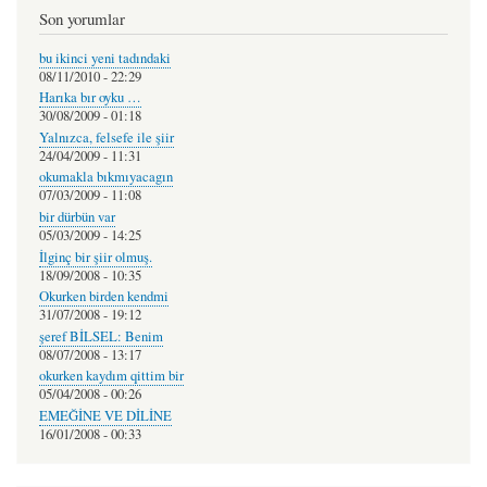
Son yorumlar
bu ikinci yeni tadındaki
08/11/2010 - 22:29
Harıka bır oyku …
30/08/2009 - 01:18
Yalnızca, felsefe ile şiir
24/04/2009 - 11:31
okumakla bıkmıyacagın
07/03/2009 - 11:08
bir dürbün var
05/03/2009 - 14:25
İlginç bir şiir olmuş.
18/09/2008 - 10:35
Okurken birden kendmi
31/07/2008 - 19:12
şeref BİLSEL: Benim
08/07/2008 - 13:17
okurken kaydım qittim bir
05/04/2008 - 00:26
EMEĞİNE VE DİLİNE
16/01/2008 - 00:33