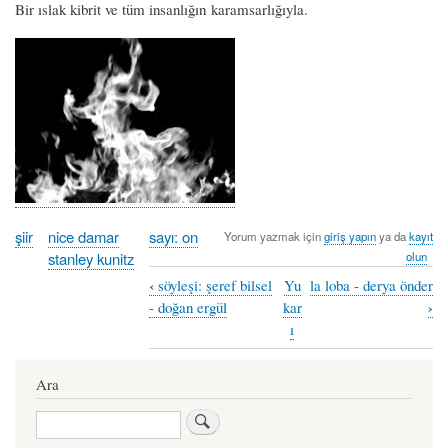
Bir ıslak kibrit ve tüm insanlığın karamsarlığıyla.
şiir
nice damar
sayı: on
Yorum yazmak için
giriş yapın
ya da
kayıt
stanley kunitz
olun
‹
söyleşi: şeref bilsel
Yu
la loba - derya önder
Book
›
- doğan ergül
kar
traversal
ı
links
Ara
for
hoşgeldin
Ara
öfke