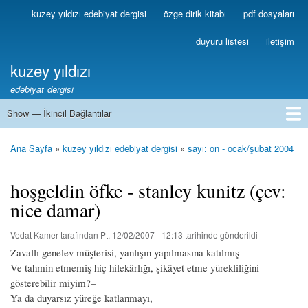
Ana
kuzey yıldızı edebiyat dergisi
özge dirik kitabı
pdf dosyaları
Birincil
içeriğe
Bağlantılar
atla
duyuru listesi
iletişim
kuzey yıldızı
edebiyat dergisi
Show — İkincil Bağlantılar
İkincil
Bağlantılar
1
2
3
4
5
6
7
8
9
10
11
12
13
Ana Sayfa
kuzey yıldızı edebiyat dergisi
sayı: on - ocak/şubat 2004
Sayfa
yolu
hoşgeldin öfke - stanley kunitz (çev:
nice damar)
Vedat Kamer
tarafından
Pt, 12/02/2007 - 12:13
tarihinde gönderildi
Zavallı genelev müşterisi, yanlışın yapılmasına katılmış
Ve tahmin etmemiş hiç hilekârlığı, şikâyet etme yürekliliğini
gösterebilir miyim?–
Ya da duyarsız yüreğe katlanmayı,