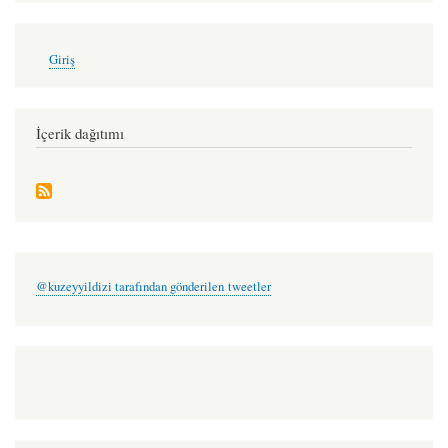
-
User
stanley
Giriş
account
kunitz
menu
(çev:
İçerik dağıtımı
nice
damar)
@kuzeyyildizi tarafından gönderilen tweetler