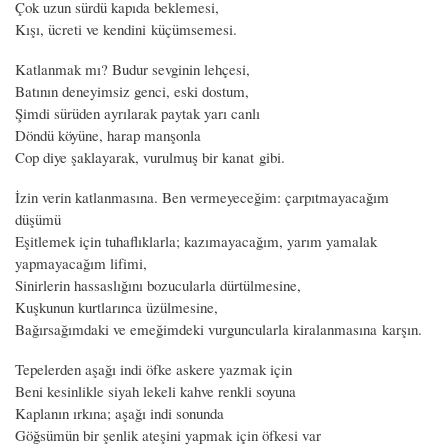
Çok uzun sürdü kapıda beklemesi,
Kışı, ücreti ve kendini küçümsemesi.
Katlanmak mı? Budur sevginin lehçesi,
Batının deneyimsiz genci, eski dostum,
Şimdi sürüden ayrılarak paytak yarı canlı
Döndü köyüne, harap manşonla
Cop diye şaklayarak, vurulmuş bir kanat gibi.
İzin verin katlanmasına. Ben vermeyeceğim: çarpıtmayacağım
düşümü
Eşitlemek için tuhaflıklarla; kazımayacağım, yarım yamalak
yapmayacağım lifimi,
Sinirlerin hassaslığını bozucularla dürtülmesine,
Kuşkunun kurtlarınca üzülmesine,
Bağırsağımdaki ve emeğimdeki vurguncularla kiralanmasına karşın.
Tepelerden aşağı indi öfke askere yazmak için
Beni kesinlikle siyah lekeli kahve renkli soyuna
Kaplanın ırkına; aşağı indi sonunda
Göğsümün bir şenlik ateşini yapmak için öfkesi var