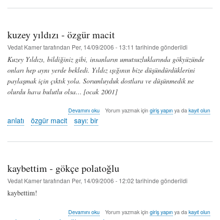
kamer
hakkında
kuzey yıldızı - özgür macit
Vedat Kamer
tarafından
Per, 14/09/2006 - 13:11
tarihinde gönderildi
Kuzey Yıldızı, bildiğiniz gibi, insanların umutsuzluklarında gökyüzünde
onları hep aynı yerde bekledi. Yıldız ışığının bize düşündürdüklerini
paylaşmak için çıktık yola. Sorumluyduk dostlara ve düşünmedik ne
olurdu hava bulutlu olsa… [ocak 2001]
kuzey
Devamını oku
Yorum yazmak için
giriş yapın
ya da
kayıt olun
yıldızı
anlatı
özgür macit
sayı: bir
-
özgür
macit
hakkında
kaybettim - gökçe polatoğlu
Vedat Kamer
tarafından
Per, 14/09/2006 - 12:02
tarihinde gönderildi
kaybettim!
kaybettim
Devamını oku
Yorum yazmak için
giriş yapın
ya da
kayıt olun
-