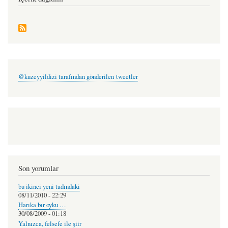
@kuzeyyildizi tarafından gönderilen tweetler
Son yorumlar
bu ikinci yeni tadındaki
08/11/2010 - 22:29
Harıka bır oyku …
30/08/2009 - 01:18
Yalnızca, felsefe ile şiir