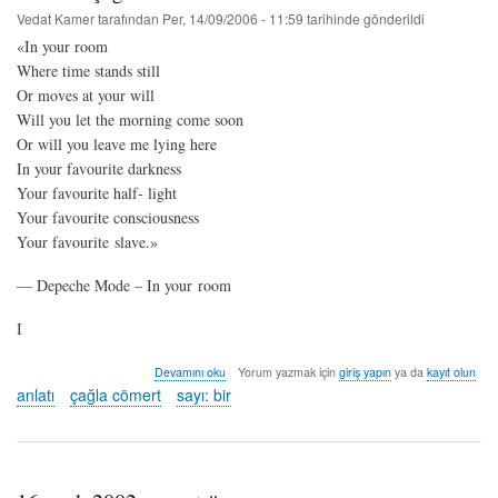
Vedat Kamer
tarafından
Per, 14/09/2006 - 11:59
tarihinde gönderildi
«In your room
Where time stands still
Or moves at your will
Will you let the morning come soon
Or will you leave me lying here
In your favourite darkness
Your favourite half- light
Your favourite consciousness
Your favourite slave.»
— Depeche Mode – In your room
I
odalar
Devamını oku
Yorum yazmak için
giriş yapın
ya da
kayıt olun
-
anlatı
çağla cömert
sayı: bir
çağla
cömert
hakkında