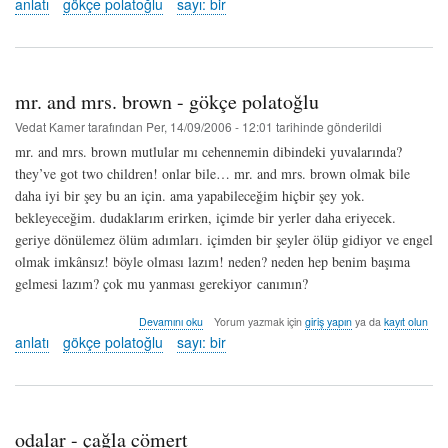
anlatı
gökçe polatoğlu
sayı: bir
gökçe
polatoğlu
hakkında
mr. and mrs. brown - gökçe polatoğlu
Vedat Kamer
tarafından
Per, 14/09/2006 - 12:01
tarihinde gönderildi
mr. and mrs. brown mutlular mı cehennemin dibindeki yuvalarında?
they’ve got two children! onlar bile… mr. and mrs. brown olmak bile
daha iyi bir şey bu an için. ama yapabileceğim hiçbir şey yok.
bekleyeceğim. dudaklarım erirken, içimde bir yerler daha eriyecek.
geriye dönülemez ölüm adımları. içimden bir şeyler ölüp gidiyor ve engel
olmak imkânsız! böyle olması lazım! neden? neden hep benim başıma
gelmesi lazım? çok mu yanması gerekiyor canımın?
mr.
Devamını oku
Yorum yazmak için
giriş yapın
ya da
kayıt olun
and
anlatı
gökçe polatoğlu
sayı: bir
mrs.
brown
-
gökçe
polatoğlu
odalar - çağla cömert
hakkında