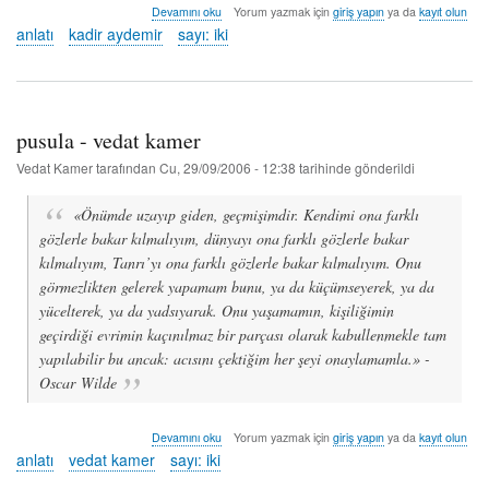
görme
Devamını oku
Yorum yazmak için
giriş yapın
ya da
kayıt olun
denemeleri
anlatı
kadir aydemir
sayı: iki
-
kadir
aydemir
hakkında
pusula - vedat kamer
Vedat Kamer
tarafından
Cu, 29/09/2006 - 12:38
tarihinde gönderildi
«Önümde uzayıp giden, geçmişimdir. Kendimi ona farklı
gözlerle bakar kılmalıyım, dünyayı ona farklı gözlerle bakar
kılmalıyım, Tanrı’yı ona farklı gözlerle bakar kılmalıyım. Onu
görmezlikten gelerek yapamam bunu, ya da küçümseyerek, ya da
yücelterek, ya da yadsıyarak. Onu yaşamamın, kişiliğimin
geçirdiği evrimin kaçınılmaz bir parçası olarak kabullenmekle tam
yapılabilir bu ancak: acısını çektiğim her şeyi onaylamamla.» -
Oscar Wilde
pusula
Devamını oku
Yorum yazmak için
giriş yapın
ya da
kayıt olun
-
anlatı
vedat kamer
sayı: iki
vedat