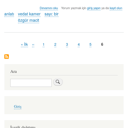
pusula
Devamını oku
Yorum yazmak için
giriş yapın
ya da
kayıt olun
-
anlatı
vedat kamer
sayı: bir
özgür
özgür macit
macit
&
vedat
kamer
hakkında
İlk
« İlk
Önceki
‹‹
Sayfa
1
Sayfa
2
Sayfa
3
Sayfa
4
Sayfa
5
Şu
6
Pagination
sayfa
sayfa
an
kullanılan
sayfa
Ara
Ara
User
Giriş
account
menu
İçerik dağıtımı