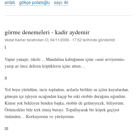
-
anlatı
gökçe polatoğlu
sayı: iki
gökçe
polatoğlu
hakkında
görme denemeleri - kadir aydemir
Vedat Kamer
tarafından
Ct, 04/11/2006 - 17:52
tarihinde gönderildi
I
Vapur yanaştı; iskele… Mandalina kabuğunun içine «seni seviyorum»
yazıp az önce deliren köpüklerin içine attım…
II
Yol boyu yürüdüm, incir topladım, arılarla birlikte su içtim kuyulardan,
güneşin içe işleyen sıcağından kaçıp bu eski otobüs durağına sığındım.
Kimse yok bekleyen benden başka, otobüs de gelmeyecek, biliyorum.
Örümcekler bile terk etmiş burayı. Topallayarak bir köpek geçiyor
önümden… Korkuyorum ve yürüyorum.
III