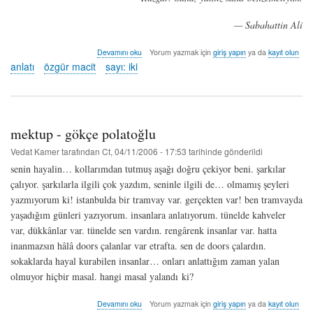
— Sabahattin Ali
kuzey
Devamını oku
Yorum yazmak için
giriş yapın
ya da
kayıt olun
yıldızı
anlatı
özgür macit
sayı: iki
-
özgür
macit
hakkında
mektup - gökçe polatoğlu
Vedat Kamer
tarafından
Ct, 04/11/2006 - 17:53
tarihinde gönderildi
senin hayalin… kollarımdan tutmuş aşağı doğru çekiyor beni. şarkılar
çalıyor. şarkılarla ilgili çok yazdım, seninle ilgili de… olmamış şeyleri
yazmıyorum ki! istanbulda bir tramvay var. gerçekten var! ben tramvayda
yaşadığım günleri yazıyorum. insanlara anlatıyorum. tünelde kahveler
var, dükkânlar var. tünelde sen vardın. rengârenk insanlar var. hatta
inanmazsın hâlâ doors çalanlar var etrafta. sen de doors çalardın.
sokaklarda hayal kurabilen insanlar… onları anlattığım zaman yalan
olmuyor hiçbir masal. hangi masal yalandı ki?
mektup
Devamını oku
Yorum yazmak için
giriş yapın
ya da
kayıt olun