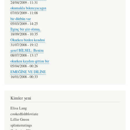
24/04/2009 - 11:31
okumakla bıkmıyacagın
07/03/2009 - 11:08
bir dürbün var
05/03/2009 - 14:25
İlginç bir şiir olmuş.
18/09/2008 - 10:35
Okurken birden kendmi
31/07/2008 - 19:12
şeref BİLSEL: Benim
08/07/2008 - 13:17
okurken kaydım qittim bir
05/04/2008 - 00:26
EMEĞİNE VE DİLİNE
16/01/2008 - 00:33
Kimler yeni
Elisa Lang
cookedfishbloviate
Lillie Green
splinterratings