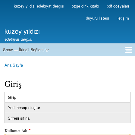
Ana
kuzey yıldızı edebiyat dergisi
özge dirik kitabı
pdf dosyaları
Birincil
içeriğe
Bağlantılar
atla
duyuru listesi
iletişim
kuzey yıldızı
edebiyat dergisi
Show — İkincil Bağlantılar
İkincil
Bağlantılar
1
2
3
4
5
6
7
8
9
10
11
12
13
Ana Sayfa
Sayfa
yolu
Giriş
Giriş
(etkin
Birincil
sekme)
Yeni hesap oluştur
sekmeler
Şifreni sıfırla
Kullanıcı Adı