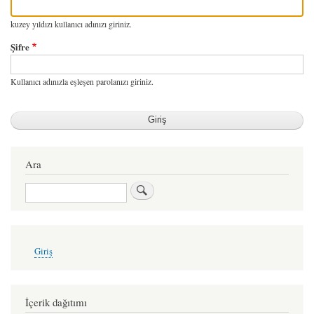
kuzey yıldızı kullanıcı adınızı giriniz.
Şifre
Kullanıcı adınızla eşleşen parolanızı giriniz.
Ara
Ara
User
Giriş
account
menu
İçerik dağıtımı