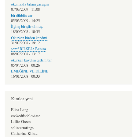
okumakla bıkmıyacagın
07/03/2009 - 11:08
bir dürbün var
05/03/2009 - 14:25
İlginç bir şiir olmuş.
18/09/2008 - 10:35
Okurken birden kendmi
31/07/2008 - 19:12
şeref BİLSEL: Benim
08/07/2008 - 13:17
okurken kaydım qittim bir
05/04/2008 - 00:26
EMEĞİNE VE DİLİNE
16/01/2008 - 00:33
Kimler yeni
Elisa Lang
cookedfishbloviate
Lillie Green
splinterratings
Catherine Klin…