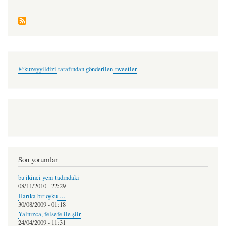
@kuzeyyildizi tarafından gönderilen tweetler
Son yorumlar
bu ikinci yeni tadındaki
08/11/2010 - 22:29
Harıka bır oyku …
30/08/2009 - 01:18
Yalnızca, felsefe ile şiir
24/04/2009 - 11:31