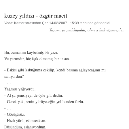
macit
hakkında
kuzey yıldızı - özgür macit
Vedat Kamer
tarafından
Çar, 14/02/2007 - 15:39
tarihinde gönderildi
Yaşamaya mahkûmdur, ölmeyi hak etmeyenler.
Bu, zamanını kaybetmiş bir yazı.
Ve yarımdır, hiç âşık olmamış bir insan.
- Eskisi gibi kabuğuma çekilip, kendi başıma ağlayacağımı mı
sanıyordun?
- …
Yağmur yağıyordu.
- Al şu şemsiyeyi de öyle git, dedin.
- Gerek yok, senin yürüyeceğin yol benden fazla.
- …
- Görüşürüz.
- Hızlı yürü, ıslanacaksın.
Düşündüm, ıslanıyordum.