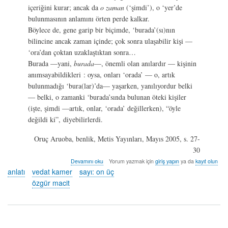
içeriğini kurar; ancak da
o zaman
(‘şimdi’), o ‘yer’de
bulunmasının anlamını örten perde kalkar.
Böylece de, gene garip bir biçimde, ‘burada’(sı)nın
bilincine ancak zaman içinde; çok sonra ulaşabilir kişi —
‘ora’dan çoktan uzaklaştıktan sonra…
Burada —yani,
burada
—, önemli olan anılardır — kişinin
anımsayabildikleri : oysa, onları ‘orada’ — o, artık
bulunmadığı ‘bura(lar)’da— yaşarken, yanılıyordur belki
— belki, o zamanki ‘burada’sında bulunan öteki kişiler
(işte, şimdi —artık, onlar, ‘orada’ değillerken), “öyle
değildi ki”, diyebilirlerdi.
Oruç Aruoba, benlik, Metis Yayınları, Mayıs 2005, s. 27-
30
pusula
Devamını oku
Yorum yazmak için
giriş yapın
ya da
kayıt olun
-
anlatı
vedat kamer
sayı: on üç
özgür
özgür macit
macit
&
vedat
kamer
hakkında