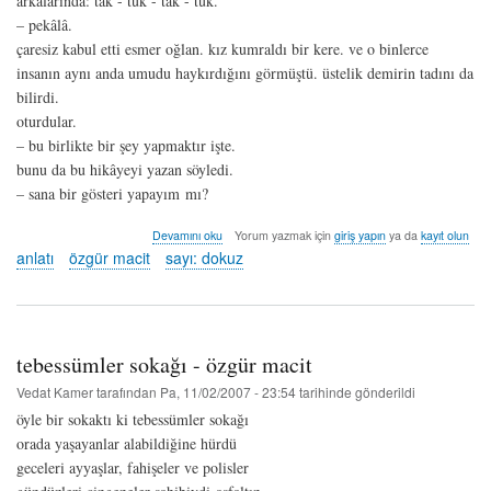
arkalarında: tak - tuk - tak - tuk.
– pekâlâ.
çaresiz kabul etti esmer oğlan. kız kumraldı bir kere. ve o binlerce
insanın aynı anda umudu haykırdığını görmüştü. üstelik demirin tadını da
bilirdi.
oturdular.
– bu birlikte bir şey yapmaktır işte.
bunu da bu hikâyeyi yazan söyledi.
– sana bir gösteri yapayım mı?
kuzey
Devamını oku
Yorum yazmak için
giriş yapın
ya da
kayıt olun
yıldızı
anlatı
özgür macit
sayı: dokuz
-
özgür
macit
hakkında
tebessümler sokağı - özgür macit
Vedat Kamer
tarafından
Pa, 11/02/2007 - 23:54
tarihinde gönderildi
öyle bir sokaktı ki tebessümler sokağı
orada yaşayanlar alabildiğine hürdü
geceleri ayyaşlar, fahişeler ve polisler