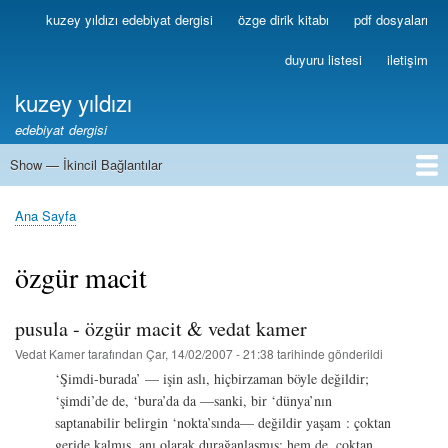
Ana
kuzey yıldızı edebiyat dergisi
özge dirik kitabı
pdf dosyaları
Birincil
içeriğe
Bağlantılar
atla
duyuru listesi
iletişim
kuzey yıldızı
edebiyat dergisi
Show — İkincil Bağlantılar
İkincil
Bağlantılar
1
2
3
4
5
6
7
8
9
10
11
12
13
Ana Sayfa
Sayfa
yolu
özgür macit
pusula - özgür macit & vedat kamer
Vedat Kamer
tarafından
Çar, 14/02/2007 - 21:38
tarihinde gönderildi
‘Şimdi-burada’ ­— işin aslı, hiçbirzaman böyle değildir;
‘şimdi’de de, ‘bura’da da —sanki, bir ‘dünya’nın
saptanabilir belirgin ‘nokta’sında— değildir yaşam : çoktan
geride kalmış, anı olarak durağanlaşmış; hem de, çoktan