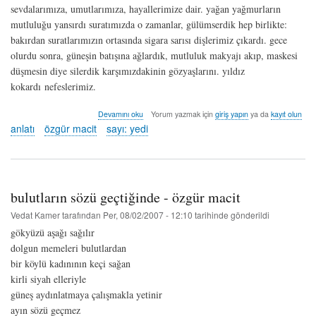
sevdalarımıza, umutlarımıza, hayallerimize dair. yağan yağmurların
mutluluğu yansırdı suratımızda o zamanlar, gülümserdik hep birlikte:
bakırdan suratlarımızın ortasında sigara sarısı dişlerimiz çıkardı. gece
olurdu sonra, güneşin batışına ağlardık, mutluluk makyajı akıp, maskesi
düşmesin diye silerdik karşımızdakinin gözyaşlarını. yıldız
kokardı nefeslerimiz.
kuzey
Devamını oku
Yorum yazmak için
giriş yapın
ya da
kayıt olun
yıldızı
anlatı
özgür macit
sayı: yedi
-
özgür
macit
hakkında
bulutların sözü geçtiğinde - özgür macit
Vedat Kamer
tarafından
Per, 08/02/2007 - 12:10
tarihinde gönderildi
gökyüzü aşağı sağılır
dolgun memeleri bulutlardan
bir köylü kadınının keçi sağan
kirli siyah elleriyle
güneş aydınlatmaya çalışmakla yetinir
ayın sözü geçmez