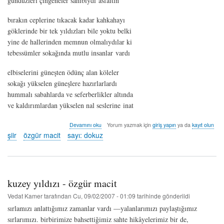
gündüzleri çingeneler sahibiydi asfaltın
bırakın ceplerine tıkacak kadar kahkahayı
göklerinde bir tek yıldızları bile yoktu belki
yine de hallerinden memnun olmalıydılar ki
tebessümler sokağında mutlu insanlar vardı
elbiselerini güneşten ödünç alan köleler
sokağı yükselen güneşlere hazırlarlardı
hummalı sabahlarda ve seferberlikler altında
ve kaldırımlardan yükselen nal seslerine inat
tebessümler
Devamını oku
Yorum yazmak için
giriş yapın
ya da
kayıt olun
sokağı
şiir
özgür macit
sayı: dokuz
-
özgür
macit
hakkında
kuzey yıldızı - özgür macit
Vedat Kamer
tarafından
Cu, 09/02/2007 - 01:09
tarihinde gönderildi
sırlamızı anlattığımız zamanlar vardı —yalanlarımızı paylaştığımız
sırlarımızı. birbirimize bahsettiğimiz sahte hikâyelerimiz bir de,