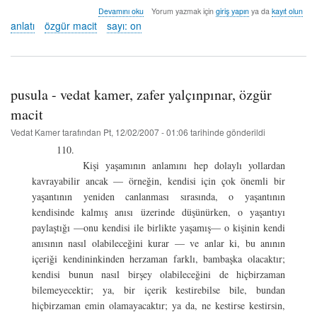
kuzey
Devamını oku
Yorum yazmak için
giriş yapın
ya da
kayıt olun
yıldızı
anlatı
özgür macit
sayı: on
-
özgür
macit
hakkında
pusula - vedat kamer, zafer yalçınpınar, özgür
macit
Vedat Kamer
tarafından
Pt, 12/02/2007 - 01:06
tarihinde gönderildi
110.
Kişi yaşamının anlamını hep dolaylı yollardan
kavrayabilir ancak — örneğin, kendisi için çok önemli bir
yaşantının yeniden canlanması sırasında, o yaşantının
kendisinde kalmış anısı üzerinde düşünürken, o yaşantıyı
paylaştığı —onu kendisi ile birlikte yaşamış— o kişinin kendi
anısının nasıl olabileceğini kurar — ve anlar ki, bu anının
içeriği kendininkinden herzaman farklı, bambaşka olacaktır;
kendisi bunun nasıl birşey olabileceğini de hiçbirzaman
bilemeyecektir; ya, bir içerik kestirebilse bile, bundan
hiçbirzaman emin olamayacaktır; ya da, ne kestirse kestirsin,