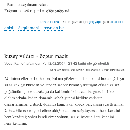
- Kuru da sayılmam zaten.
Yağmur bu sefer, yerden göğe yağıyordu.
kuzey
Devamını oku
Yorum yazmak için
giriş yapın
ya da
kayıt olun
yıldızı
anlatı
özgür macit
sayı: on bir
-
özgür
macit
hakkında
kuzey yıldızı - özgür macit
Vedat Kamer
tarafından
Pt, 12/02/2007 - 23:42
tarihinde gönderildi
adını kazımadım ama derime, damarlarıma işlemiş kurşunkalem.
24.
tutma ellerimden benim, bakma gözlerime. kendine ol bana değil. ya
şu an çek git buradan ve senden sadece benim yarattığım efsane kalsın
göğsümün içinde tutsak, ya da kal benimle burada bu gece, birlikte
ölelim sabaha kadar, donarak. sabah güneşi birlikte çatlatsın
damarlarımızı, eriterek donmuş kanı. aynı köpek parçalasın cesetlerimizi.
2.
buz bile ısınır içimi elime aldığımda, sen soğutuyorsun hem kendini
hem kendimi; yolcu kendi çizer yolunu, sen siliyorsun hem kendini
hem kendimi.