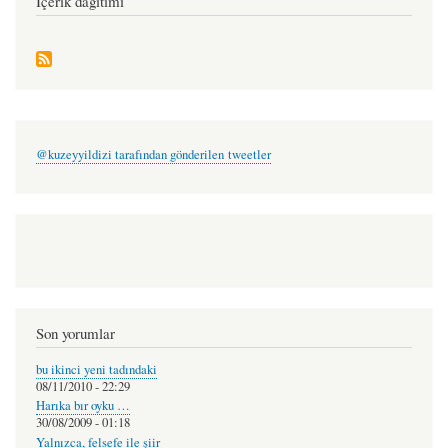
İçerik dağıtımı
@kuzeyyildizi tarafından gönderilen tweetler
Son yorumlar
bu ikinci yeni tadındaki
08/11/2010 - 22:29
Harıka bır oyku …
30/08/2009 - 01:18
Yalnızca, felsefe ile şiir