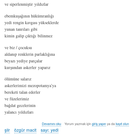
ve siperlenmiştir yıldızlar
ebemkuşağının hükümranlığı
yedi rengin kavgası yükseklerde
yunan tanrıları gibi
kimin galip çıktığı bilinmez
ve biz / çocuksu
aldanıp renklerin parlaklığına
beyazı yediye parçalar
kurşundan askerler yaparız
ölümüne salarız
askerlerimizi mezopotamya’ya
bereketi talan ederler
ve füzelerimiz
bağdat gecelerinin
yalancı yıldızları
bulutların
Devamını oku
Yorum yazmak için
giriş yapın
ya da
kayıt olun
sözü
şiir
özgür macit
sayı: yedi
geçtiğinde