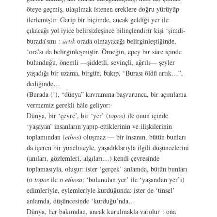
öteye geçmiş, ulaşılmak istenen ereklere doğru yürüyüp
ilerlemiştir. Garip bir biçimde, ancak geldiği yer ile
çıkacağı yol iyice belirsizleşince bilinçlendirir kişi ‘şimdi-
burada’sını :
artık
orada olmayacağı belirginleştiğinde,
‘ora’sı da belirginleşmiştir. Örneğin, epey bir süre içinde
bulunduğu, önemli —şiddetli, sevinçli, ağrılı— şeyler
yaşadığı bir uzama, birgün, bakıp, “Burası öldü artık…”,
dediğinde…
(Burada (!), “dünya” kavramına başvurunca, bir açımlama
vermemiz gerekli hâle geliyor:-
Dünya, bir ‘çevre’, bir ‘yer’ (
topos
) ile onun içinde
‘yaşayan’ insanların yapıp-ettiklerinin ve ilişkilerinin
toplamından (
ethos
) oluşmaz — bir insanın, bütün bunları
da içeren bir yönelmeyle, yaşadıklarıyla ilgili düşüncelerini
(anıları, gözlemleri, algıları…) kendi çevresinde
toplamasıyla, oluşur: ister ‘gerçek’ anlamda, bütün bunları
(o
topos
ile o
ethosu
; ‘bulunulan yer’ ile ‘yaşanılan yer’i)
edimleriyle, eylemleriyle kurduğunda; ister de ‘tinsel’
anlamda, düşüncesinde ‘kurduğu’nda…
Dünya, her bakımdan, ancak kurulmakla varolur : ona