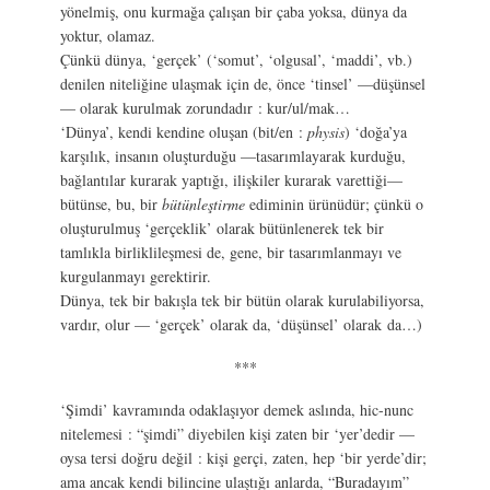
yönelmiş, onu kurmağa çalışan bir çaba yoksa, dünya da
yoktur, olamaz.
Çünkü dünya, ‘gerçek’ (‘somut’, ‘olgusal’, ‘maddi’, vb.)
denilen niteliğine ulaşmak için de, önce ‘tinsel’ —düşünsel
— olarak kurulmak zorundadır : kur/ul/mak…
‘Dünya’, kendi kendine oluşan (bit/en :
physis
) ‘doğa’ya
karşılık, insanın oluşturduğu —tasarımlayarak kurduğu,
bağlantılar kurarak yaptığı, ilişkiler kurarak varettiği—
bütünse, bu, bir
bütünleştirme
ediminin ürünüdür; çünkü o
oluşturulmuş ‘gerçeklik’ olarak bütünlenerek tek bir
tamlıkla birliklileşmesi de, gene, bir tasarımlanmayı ve
kurgulanmayı gerektirir.
Dünya, tek bir bakışla tek bir bütün olarak kurulabiliyorsa,
vardır, olur — ‘gerçek’ olarak da, ‘düşünsel’ olarak da…)
***
‘Şimdi’ kavramında odaklaşıyor demek aslında, hic-nunc
nitelemesi : “şimdi” diyebilen kişi zaten bir ‘yer’dedir —
oysa tersi doğru değil : kişi gerçi, zaten, hep ‘bir yerde’dir;
ama ancak kendi bilincine ulaştığı anlarda, “Buradayım”