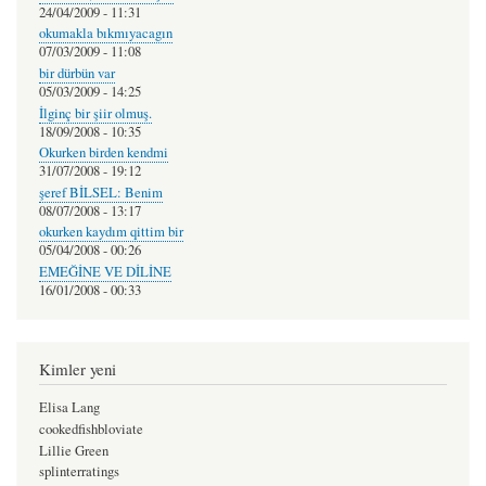
24/04/2009 - 11:31
okumakla bıkmıyacagın
07/03/2009 - 11:08
bir dürbün var
05/03/2009 - 14:25
İlginç bir şiir olmuş.
18/09/2008 - 10:35
Okurken birden kendmi
31/07/2008 - 19:12
şeref BİLSEL: Benim
08/07/2008 - 13:17
okurken kaydım qittim bir
05/04/2008 - 00:26
EMEĞİNE VE DİLİNE
16/01/2008 - 00:33
Kimler yeni
Elisa Lang
cookedfishbloviate
Lillie Green
splinterratings