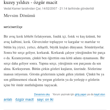
kuzey yıldızı - özgür macit
Vedat Kamer
tarafından
Çar, 14/02/2007 - 21:14
tarihinde gönderildi
Mevsim Dönümü
ser(e)ser(i)çe
Bir avuç kırık leblebi fırlatıyorum, fındık içi, fıstık ve kuş üzümü, bir
avuç kalbimi, kırık. Güvercinler toplaşıyor ve kargalar ve martılar ve
bütün leş yiyici, yırtıcı, dehşetli, büyük kuşları dünyanın. Sömürüyorlar.
Sonra bir serçe geliyor, korkarak. Korkarak çalıyor yüreğimden bir parça
o da. Kızamıyorum, çünkü ben öğrettim ona kötü adamı oynamasını. Bir
serçe daha geliyor sonra. Yapma serçe, yüreğimin son parçasını da sen
alma. Korkuyorum. Bütün çirkin gözleri kuşların, üzerinde. Sözlerime
inansın istiyorum. Görsün gözlerimin içinde gülen yüzünü. Çünkü bu ya
son gülümsemesi olacak bu yorgun gözlerin ya da yerleşip o gözlerin
içine bir ömür mutluluğumu taşıyacak.
kuzey
Devamını oku
Yorum yazmak için
giriş yapın
ya da
kayıt olun
yıldızı
anlatı
özgür macit
sayı: on iki
-
özgür