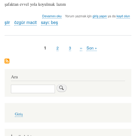
şafaktan evvel yola koyulmak lazım
gökyüzüne
Devamını oku
Yorum yazmak için
giriş yapın
ya da
kayıt olun
elveda
şiir
özgür macit
sayı: beş
-
özgür
macit
hakkında
Şu
1
Sayfa
2
Sayfa
3
Sonraki
››
Last
Son »
Pagination
an
sayfa
page
kullanılan
sayfa
Ara
Ara
User
Giriş
account
menu