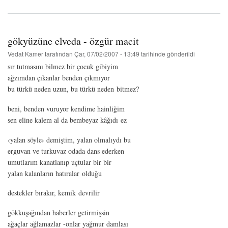
-
özgür
macit
hakkında
gökyüzüne elveda - özgür macit
Vedat Kamer
tarafından
Çar, 07/02/2007 - 13:49
tarihinde gönderildi
sır tutmasını bilmez bir çocuk gibiyim
ağzımdan çıkanlar benden çıkmıyor
bu türkü neden uzun, bu türkü neden bitmez?
beni, benden vuruyor kendime hainliğim
sen eline kalem al da bembeyaz kâğıdı ez
‹yalan söyle› demiştim, yalan olmalıydı bu
erguvan ve turkuvaz odada dans ederken
umutlarım kanatlanıp uçtular bir bir
yalan kalanların hatıralar olduğu
destekler bırakır, kemik devrilir
gökkuşağından haberler getirmişsin
ağaçlar ağlamazlar -onlar yağmur damlası