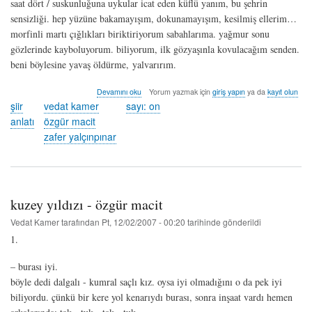
saat dört / suskunluğuna uykular icat eden küflü yanım, bu şehrin
sensizliği. hep yüzüne bakamayışım, dokunamayışım, kesilmiş ellerim…
morfinli martı çığlıkları biriktiriyorum sabahlarıma. yağmur sonu
gözlerinde kayboluyorum. biliyorum, ilk gözyaşınla kovulacağım senden.
beni böylesine yavaş öldürme, yalvarırım.
pusula
Devamını oku
Yorum yazmak için
giriş yapın
ya da
kayıt olun
-
şiir
vedat kamer
sayı: on
vedat
anlatı
özgür macit
kamer,
zafer yalçınpınar
zafer
yalçınpınar,
özgür
macit
hakkında
kuzey yıldızı - özgür macit
Vedat Kamer
tarafından
Pt, 12/02/2007 - 00:20
tarihinde gönderildi
1.
– burası iyi.
böyle dedi dalgalı - kumral saçlı kız. oysa iyi olmadığını o da pek iyi
biliyordu. çünkü bir kere yol kenarıydı burası, sonra inşaat vardı hemen