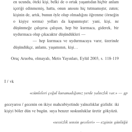
en ucunda, öteki kişi, belki de o ortak yaşantıdan hiçbir anlam
içeriği edinmemiş, hatta, onun anısını hiç tutmamıştır, zaten;
kişinin de, artık, bunun öyle olup olmadığını öğrenme (örneğin
o kişiye sorma) yolları da kapanmıştır: yani, kişi, ne
düşünmeğe çalışırsa çalışsın, hep bir kurmaca, giderek, bir
uydurmaca olup çıkacaktır düşündükleri —
— hep kurmaca ve uydurmacaya varır, üzerinde
düşündükçe, anlamı, yaşamının, kişi…
Oruç Aruoba, olmayalı, Metis Yayınları, Eylül 2003, s. 118-119
I / vk
«cümleleri çoğul kuramadığımız yerde yalnızlık var.» — gp
geceyarısı / gecenin on ikiye mahcubiyetinde yalnızlıklar gizlidir. iki
kişiyi böler dün ve bugün. suya benzer suskunluklar üretir gökyüzü.
«sessizlik sensin geceleri» — ezginin günlüğü