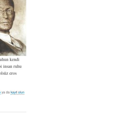
uhun kendi
bi insan ruhu
olsüz eros
n
ya da
kayıt olun