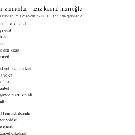
ir zamanlar - aziz kemal hızıroğlu
rafından
Pt, 12/02/2007 - 00:10
tarihinde gönderildi
tanbul eskidendi
ğa dost
haba
tanbul
e deli kitap
haneti
dı beni o zamanlardı
a yolcu
e hısım
tanbul
ğimde martı simidi
ndimi
ul beni aşkolsundu
nce yoldaş
e çocuk
stanbul eskidendi