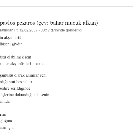
salih
aydemir
hakkında
- pavlos pezaros (çev: bahar mucuk alkan)
rafından
Pt, 12/02/2007 - 00:17
tarihinde gönderildi
din akşamüstü
lbiseni giydin
stü olabilmek için
 nice akşamüstleri arasında.
kşamüstü olarak anımsar seni
dığı saat beş suları–
sedire serildiğinde
üşlerine dokunduğunda senin
ımında
rsın
çlığına
man için