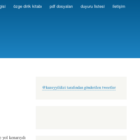
gisi
özge dirik kitabı
pdf dosyaları
duyuru listesi
iletişim
@kuzeyyildizi tarafından gönderilen tweetler
e yol kenarıydı