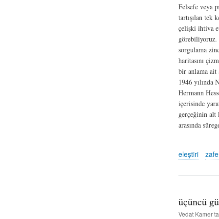
Felsefe veya p
tartışılan tek 
çelişki ihtiva
görebiliyoruz.
sorgulama zinc
haritasını çiz
bir anlama ait
1946 yılında 
Hermann Hesse
içerisinde yara
gerçeğinin alt
arasında süreg
eleştiri
zafe
üçüncü gü
Vedat Kamer
ta