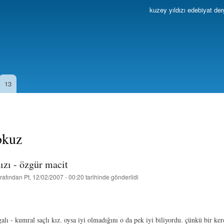
Ana
kuzey yıldızı edebiyat der
içeriğe
atla
13
okuz
ızı - özgür macit
rafından
Pt, 12/02/2007 - 00:20
tarihinde gönderildi
alı - kumral saçlı kız. oysa iyi olmadığını o da pek iyi biliyordu. çünkü bir ker