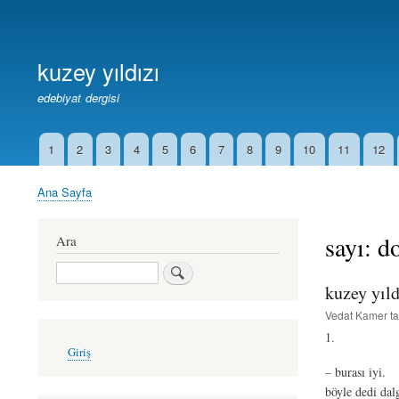
Birincil
Bağlantılar
kuzey yıldızı
edebiyat dergisi
1
2
3
4
5
6
7
8
9
10
11
12
İkincil
Bağlantılar
Ana Sayfa
Sayfa
yolu
sayı: d
Ara
Ara
kuzey yıld
Vedat Kamer
ta
1.
User
Giriş
account
– burası iyi.
menu
böyle dedi dalg