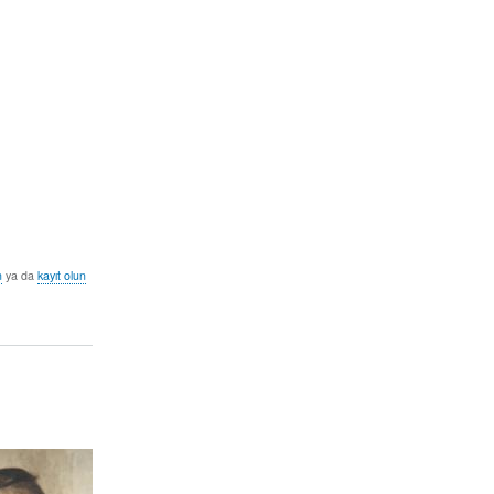
n
ya da
kayıt olun