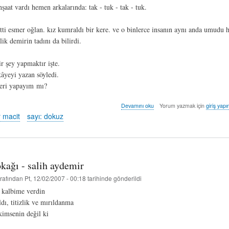
nşaat vardı hemen arkalarında: tak - tuk - tak - tuk.
etti esmer oğlan. kız kumraldı bir kere. ve o binlerce insanın aynı anda umudu 
ik demirin tadını da bilirdi.
ir şey yapmaktır işte.
âyeyi yazan söyledi.
teri yapayım mı?
kuzey
Devamını oku
Yorum yazmak için
giriş yapı
yıldızı
 macit
sayı: dokuz
-
özgür
macit
hakkında
okağı - salih aydemir
rafından
Pt, 12/02/2007 - 00:18
tarihinde gönderildi
 kalbime verdin
dı, titizlik ve mırıldanma
imsenin değil ki