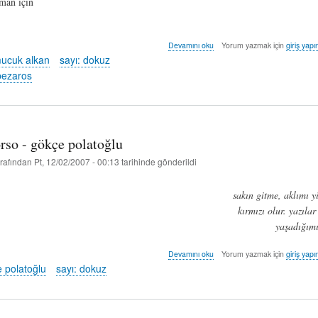
man için
ilk
Devamını oku
Yorum yazmak için
giriş yapı
çıkış
ucuk alkan
sayı: dokuz
-
pezaros
pavlos
pezaros
(çev:
bahar
mucuk
rso - gökçe polatoğlu
alkan)
hakkında
rafından
Pt, 12/02/2007 - 00:13
tarihinde gönderildi
sakın gitme, aklımı yi
kırmızı olur. yazılar
yaşadığımı
l’anno
Devamını oku
Yorum yazmak için
giriş yapı
scorso
 polatoğlu
sayı: dokuz
-
gökçe
polatoğlu
hakkında