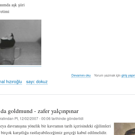
numda aşk şiiri
retimi
istanbul
Devamını oku
Yorum yazmak için
giriş yapı
bir
al hızıroğlu
sayı: dokuz
zamanlar
-
aziz
kemal
hızıroğlu
 da goldmund - zafer yalçınpınar
hakkında
rafından
Pt, 12/02/2007 - 00:06
tarihinde gönderildi
eya davranışına yönelik bir kavramın tarih içerisindeki eğilimleri
birçok karşıtlığa rastlayabileceğimiz gerçeği kabul edilmelidir.