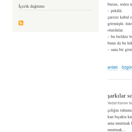
burası, sonra i
İçerik dağıtımı
– pekâlâ.
çaresiz kabul 
görmüştü. üstel
oturdular.
– bu birlikte b
bunu da bu hik
– sana bir gös
anlatı
özgür
şarkılar s
Vedat Kamer
ta
çeliğin ruhunu
kan bıçakta kal
ama unutmak k
unutmak…