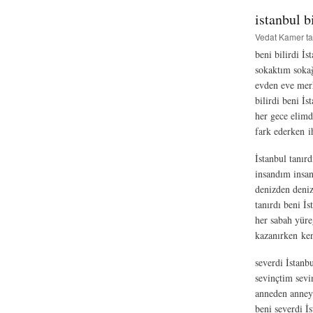
istanbul b
Vedat Kamer
ta
beni bilirdi İs
sokaktım soka
evden eve mer
bilirdi beni İs
her gece elimd
fark ederken i
İstanbul tanır
insandım insan
denizden deniz
tanırdı beni İs
her sabah yüre
kazanırken ke
severdi İstanb
sevinçtim sevi
anneden anney
beni severdi İ