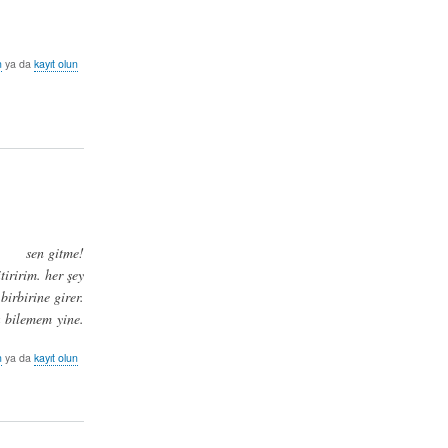
n
ya da
kayıt olun
sen gitme!
tiririm. her şey
 birbirine girer.
 bilemem yine.
n
ya da
kayıt olun