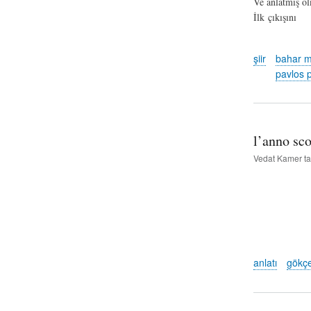
Ve anlatmış ol
İlk çıkışını
şiir
bahar m
pavlos 
l’anno sco
Vedat Kamer
ta
anlatı
gökçe