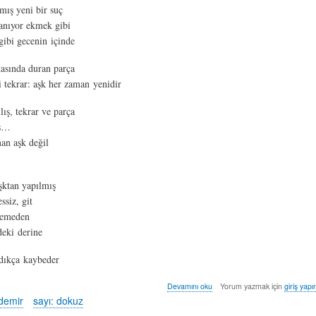
ış yeni bir suç
ranıyor ekmek gibi
ibi gecenin içinde
tasında duran parça
i tekrar: aşk her zaman yenidir
ış, tekrar ve parça
üş…
an aşk değil
aşktan yapılmış
ssiz, git
lemeden
deki derine
dıkça kaybeder
şarkılar
Devamını oku
Yorum yazmak için
giriş yapı
sokağı
ydemir
sayı: dokuz
-