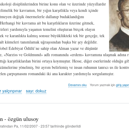
sikoloji disiplinlerinden birine konu olan ve üzerinde yüzyıllardır
kelimelik bir kavramın, bir yığın karşıtlıkla veya kendi içinde
 etmeyen değişik önermelerle dallanıp budaklandığını
 Herhangi bir kavrama ait bu karşıtlıkların üzerine gitmek,
irleri yardımıyla yaşamın temelini oluşturan birçok olayın
mek ve karanlıkta kalmış sonsuz büyüklükteki tek bir gerçeğe, tek
 alt kümeleri tanımlamak uğraşısından başka bir şey değildir.
Nobel Edebiyat Ödülü’ne sahip olan Alman yazar ve düşünür
, «Narziss ve Goldmund» adlı romanında «erdem» kavramına ulaşmak adına r
ttığı karşıtlıklardan birini ortaya koymuştur. Hesse, diğer eserlerinde olduğu gi
 kümelerine yönelmiş, bir ayrım belirlemiş ve insan ruhunun tanrıcı us ile kontr
elen çarpışmasını romandaki iki ana karakter yardımıyla sorgulamıştır.
narziss
Devamını oku
Yorum yazmak için
giriş yapı
ya
r yalçınpınar
sayı: dokuz
da
goldmund
-
zafer
yalçınpınar
n - özgün ulusoy
hakkında
rafından
Pa, 11/02/2007 - 23:57
tarihinde gönderildi