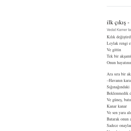
ilk çıkış 
Vedat Kamer
ta
Kılık değiştir
Leylak rengi e
Ve gittin
Tek bir akşamü
Onun hayatının
Ara sıra bir a
–Havanın karar
Sığınağındaki 
Beklenmedik d
Ve güneş, bat
Kanar kanar
Ve sen yara alı
Batarak onun a
Sadece onayla