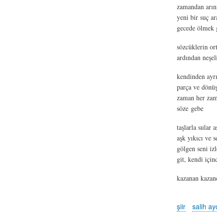
zamandan arınm
yeni bir suç a
gecede ölmek g
sözcüklerin or
ardından neşel
kendinden ayrıl
parça ve dön
zaman her zam
söze gebe
taşlarla sular 
aşk yıkıcı ve se
gölgen seni iz
git, kendi için
kazanan kazan
şiir
salih a