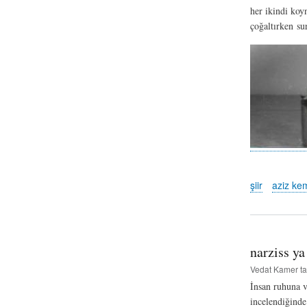
her ikindi koy
çoğaltırken su
şiir
aziz kem
narziss ya
Vedat Kamer
ta
İnsan ruhuna v
incelendiğinde 