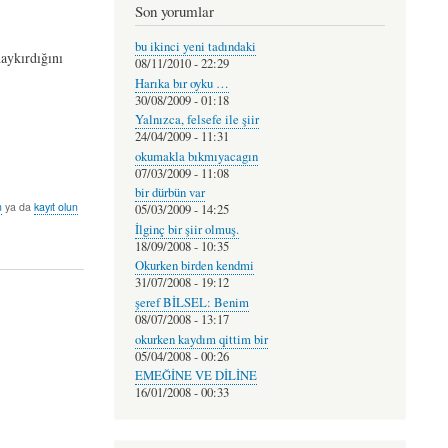
Son yorumlar
bu ikinci yeni tadındaki
haykırdığını
08/11/2010 - 22:29
Harıka bır oyku …
30/08/2009 - 01:18
Yalnızca, felsefe ile şiir
24/04/2009 - 11:31
okumakla bıkmıyacagın
07/03/2009 - 11:08
bir dürbün var
n
ya da
kayıt olun
05/03/2009 - 14:25
İlginç bir şiir olmuş.
18/09/2008 - 10:35
Okurken birden kendmi
31/07/2008 - 19:12
şeref BİLSEL: Benim
08/07/2008 - 13:17
okurken kaydım qittim bir
05/04/2008 - 00:26
EMEĞİNE VE DİLİNE
16/01/2008 - 00:33