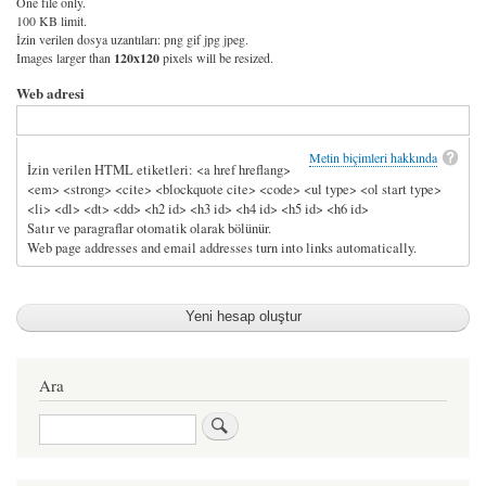
One file only.
100 KB limit.
İzin verilen dosya uzantıları: png gif jpg jpeg.
Images larger than
120x120
pixels will be resized.
Web adresi
Metin biçimleri hakkında
İzin verilen HTML etiketleri: <a href hreflang>
<em> <strong> <cite> <blockquote cite> <code> <ul type> <ol start type>
<li> <dl> <dt> <dd> <h2 id> <h3 id> <h4 id> <h5 id> <h6 id>
Satır ve paragraflar otomatik olarak bölünür.
Web page addresses and email addresses turn into links automatically.
Ara
Ara