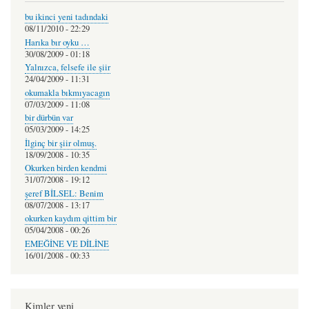
bu ikinci yeni tadındaki
08/11/2010 - 22:29
Harıka bır oyku …
30/08/2009 - 01:18
Yalnızca, felsefe ile şiir
24/04/2009 - 11:31
okumakla bıkmıyacagın
07/03/2009 - 11:08
bir dürbün var
05/03/2009 - 14:25
İlginç bir şiir olmuş.
18/09/2008 - 10:35
Okurken birden kendmi
31/07/2008 - 19:12
şeref BİLSEL: Benim
08/07/2008 - 13:17
okurken kaydım qittim bir
05/04/2008 - 00:26
EMEĞİNE VE DİLİNE
16/01/2008 - 00:33
Kimler yeni