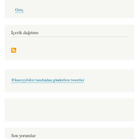
User
Giriş
account
menu
İçerik dağıtımı
@kuzeyyildizi tarafından gönderilen tweetler
Son yorumlar