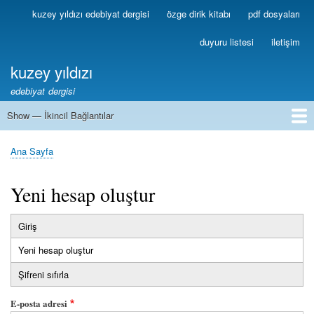
Ana
kuzey yıldızı edebiyat dergisi
özge dirik kitabı
pdf dosyaları
Birincil
içeriğe
Bağlantılar
atla
duyuru listesi
iletişim
kuzey yıldızı
edebiyat dergisi
Show — İkincil Bağlantılar
İkincil
Bağlantılar
1
2
3
4
5
6
7
8
9
10
11
12
13
Ana Sayfa
Sayfa
yolu
Yeni hesap oluştur
Giriş
Birincil
Yeni hesap oluştur
(etkin
sekmeler
sekme)
Şifreni sıfırla
E-posta adresi