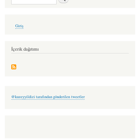
bük
-
baran
User
Giriş
account
esmer
menu
İçerik dağıtımı
@kuzeyyildizi tarafından gönderilen tweetler