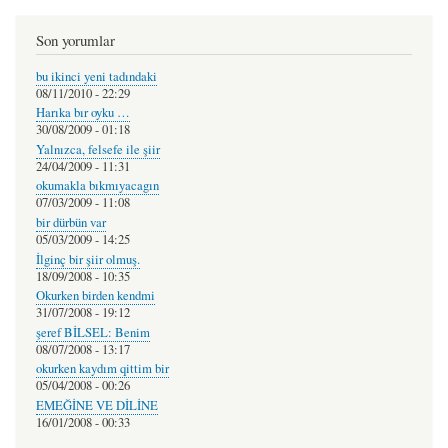
Son yorumlar
bu ikinci yeni tadındaki
08/11/2010 - 22:29
Harıka bır oyku …
30/08/2009 - 01:18
Yalnızca, felsefe ile şiir
24/04/2009 - 11:31
okumakla bıkmıyacagın
07/03/2009 - 11:08
bir dürbün var
05/03/2009 - 14:25
İlginç bir şiir olmuş.
18/09/2008 - 10:35
Okurken birden kendmi
31/07/2008 - 19:12
şeref BİLSEL: Benim
08/07/2008 - 13:17
okurken kaydım qittim bir
05/04/2008 - 00:26
EMEĞİNE VE DİLİNE
16/01/2008 - 00:33