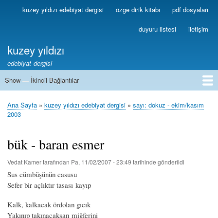
Ana
kuzey yıldızı edebiyat dergisi
özge dirik kitabı
pdf dosyaları
Birincil
içeriğe
Bağlantılar
atla
duyuru listesi
iletişim
kuzey yıldızı
edebiyat dergisi
Show — İkincil Bağlantılar
İkincil
Bağlantılar
1
2
3
4
5
6
7
8
9
10
11
12
13
Ana Sayfa
kuzey yıldızı edebiyat dergisi
sayı: dokuz - ekim/kasım
Sayfa
2003
yolu
bük - baran esmer
Vedat Kamer
tarafından
Pa, 11/02/2007 - 23:49
tarihinde gönderildi
Sus cümbüşünün casusu
Sefer bir açlıktır tasası kayıp
Kalk, kalkacak ördolan gıcık
Yakınıp takınacaksan miğferini