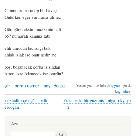
Canını ardına takıp bir havuç
Gülerken eğer vurulursa ölmez
Gör, göreceksin mucizenin hali
657 numaralı kanuna tabi
ehli umudun bıcırdığı bük
ahlak ıslak ise onur nedir, ne
boş, boşanacak çorba ısısından
beton üzre ödenecek ise ömrün?
şiir
baran esmer
sayı: dokuz
Yorum yazmak için
giriş yapın
ya da
kayıt olun
‹
›
özledim çekiç’i - pelin
Yuka
eski bir güzmüş - nigar okyay
Book
erdoğan
rı
traversal
links
Ara
for
Ara