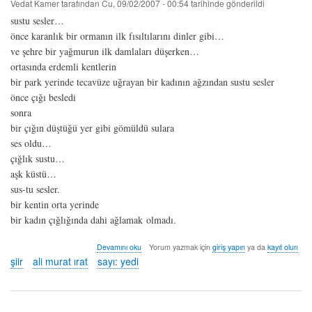
Vedat Kamer
tarafından
Cu, 09/02/2007 - 00:54
tarihinde gönderildi
sustu sesler…
önce karanlık bir ormanın ilk fısıltılarını dinler gibi…
ve şehre bir yağmurun ilk damlaları düşerken…
ortasında erdemli kentlerin
bir park yerinde tecavüze uğrayan bir kadının ağzından sustu sesler
önce çığı besledi
sonra
bir çığın düştüğü yer gibi gömüldü sulara
ses oldu…
çığlık sustu…
aşk küstü…
sus-tu sesler.
bir kentin orta yerinde
bir kadın çığlığında dahi ağlamak olmadı.
siyah
Devamını oku
Yorum yazmak için
giriş yapın
ya da
kayıt olun
simsiyah
şiir
ali murat ırat
sayı: yedi
-
ali
murat
ırat