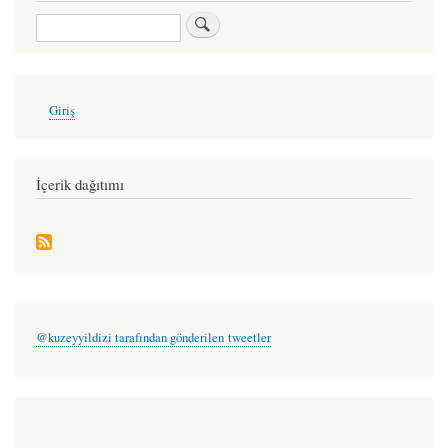
Ara
User
Giriş
account
menu
İçerik dağıtımı
@kuzeyyildizi tarafından gönderilen tweetler