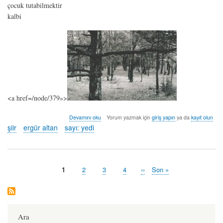
çocuk tutabilmektir
kalbi
<a href=/node/379»>
aşk
Devamını oku
Yorum yazmak için
giriş yapın
ya da
kayıt olun
-
şiir
ergür altan
sayı: yedi
ergür
altan
hakkında
Şu
1
Sayfa
2
Sayfa
3
Sayfa
4
Sonraki
››
Last
Son »
Pagination
an
sayfa
page
kullanılan
sayfa
Ara