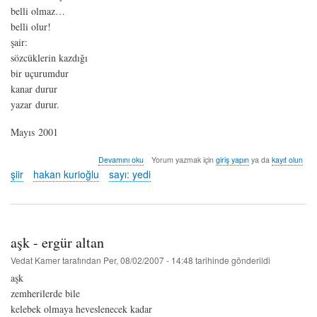
belli olmaz…
belli olur!
şair:
sözcüklerin kazdığı
bir uçurumdur
kanar durur
yazar durur.
Mayıs 2001
belki
Devamını oku
Yorum yazmak için
giriş yapın
ya da
kayıt olun
tekrar...
şiir
hakan kurioğlu
sayı: yedi
-
hakan
kurioğlu
hakkında
aşk - ergür altan
Vedat Kamer
tarafından
Per, 08/02/2007 - 14:48
tarihinde gönderildi
aşk
zemherilerde bile
kelebek olmaya heveslenecek kadar