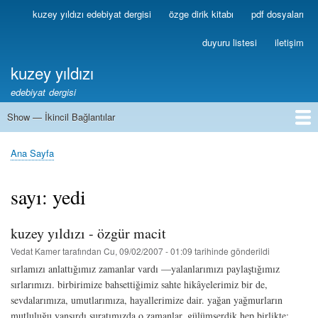
Ana
kuzey yıldızı edebiyat dergisi
özge dirik kitabı
pdf dosyaları
Birincil
içeriğe
Bağlantılar
atla
duyuru listesi
iletişim
kuzey yıldızı
edebiyat dergisi
Show — İkincil Bağlantılar
İkincil
Bağlantılar
1
2
3
4
5
6
7
8
9
10
11
12
13
Ana Sayfa
Sayfa
yolu
sayı: yedi
kuzey yıldızı - özgür macit
Vedat Kamer
tarafından
Cu, 09/02/2007 - 01:09
tarihinde gönderildi
sırlamızı anlattığımız zamanlar vardı —yalanlarımızı paylaştığımız
sırlarımızı. birbirimize bahsettiğimiz sahte hikâyelerimiz bir de,
sevdalarımıza, umutlarımıza, hayallerimize dair. yağan yağmurların
mutluluğu yansırdı suratımızda o zamanlar, gülümserdik hep birlikte: