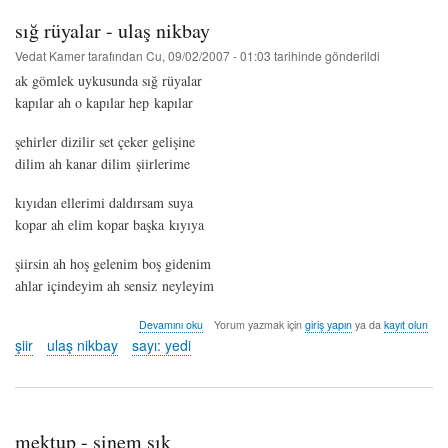
can
sığ rüyalar - ulaş nikbay
hakkında
Vedat Kamer
tarafından
Cu, 09/02/2007 - 01:03
tarihinde gönderildi
ak gömlek uykusunda sığ rüyalar
kapılar ah o kapılar hep kapılar
şehirler dizilir set çeker gelişine
dilim ah kanar dilim şiirlerime
kıyıdan ellerimi daldırsam suya
kopar ah elim kopar başka kıyıya
şiirsin ah hoş gelenim boş gidenim
ahlar içindeyim ah sensiz neyleyim
sığ
Devamını oku
Yorum yazmak için
giriş yapın
ya da
kayıt olun
rüyalar
şiir
ulaş nikbay
sayı: yedi
-
ulaş
nikbay
hakkında
mektup - sinem şık