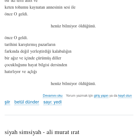
bir iki terli atlet ve
keten tohumu kaynatan annesinin sesi ile
önce O geldi.
henüz bilmiyor öldüğünü.
önce O geldi.
tarihini karıştırmış pazarların
farkında değil yerleştirdiği kalabalığın
bir ağız ve içinde çürümüş diller
çocukluğunu hayat bilgisi dersinden
hatırlıyor ve açlığı
henüz bilmiyor öldüğünü.
adından
Devamını oku
Yorum yazmak için
giriş yapın
ya da
kayıt olun
utanan
şiir
betül dünder
sayı: yedi
çocuk
-
betül
dünder
hakkında
siyah simsiyah - ali murat ırat