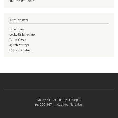
16/01/2008 - 00:33
Kimler yeni
Elisa Lang
cookedfishbloviate
Lillie Green
splinterratings
Catherine Klin…
Kuzey Yıldızı Edebiyat Dergisi
200 34711 Kadıköy / İstanbul
PK