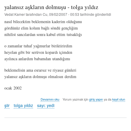
hakkında
yalansız aşkların dolmuşu - tolga yıldız
Vedat Kamer
tarafından
Cu, 09/02/2007 - 00:53
tarihinde gönderildi
nasıl bilecektim beklemenin kaderim olduğunu
gördünüz elim kolum bağlı söndü gençliğim
nihilist sancılardan sonra kabul ettim tutsaklığı
o zamanlar tuhaf yağmurlar biriktirirdim
heyelan gibi bir serüven kopardı içimden
ayılınca anlardım babamdan utandığımı
beklemelisin ama esrarsız ve riyasız günleri
yalansız aşkların dolmuşu olmalısın derdim
ocak 2002
yalansız
Devamını oku
Yorum yazmak için
giriş yapın
ya da
kayıt olun
aşkların
şiir
tolga yıldız
sayı: yedi
dolmuşu
-
tolga
yıldız
hakkında