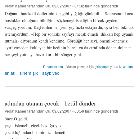
Vedat Kamer
tarafından
Cu, 09/02/2007 - 01:02
tarihinde gönderildi
Doğanın hareketli döllerinin kar gibi yağdığı günlerdi… Sonrasının koca
boşluklar olduğunu bildiğim, söylemeyi istediğim birçok şeyden
vazgeçiyordum. Keşfedilen her yeni şey hızla eskiyordu, oysa ben bıkmak
istemiyordum. «Hep bir sonraki sayfayı merak etmeli, dikkati hep uyanık
tutmalı» diyordum kendi kendime. Gördüğü her şeyi, önemli-önemsiz
ayırt etmeden koklayan bir kedinin burnu ya da etrafında dönen dolanan
her şeyi yutmaya hazır kuru bir sünger gibi.
mektup
Devamını oku
Yorum yazmak için
giriş yapın
ya da
kayıt olun
-
anlatı
sinem şık
sayı: yedi
sinem
şık
hakkında
adından utanan çocuk - betül dünder
Vedat Kamer
tarafından
Cu, 09/02/2007 - 00:59
tarihinde gönderildi
önce O geldi.
yaşın işlemeli, çiçek bozuğu yüz
çocukluğundan bir mimoza demeti