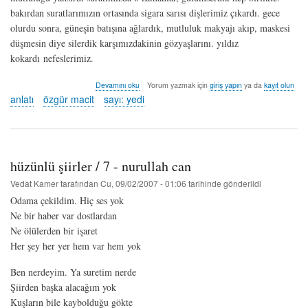
bakırdan suratlarımızın ortasında sigara sarısı dişlerimiz çıkardı. gece
olurdu sonra, güneşin batışına ağlardık, mutluluk makyajı akıp, maskesi
düşmesin diye silerdik karşımızdakinin gözyaşlarını. yıldız
kokardı nefeslerimiz.
kuzey
Devamını oku
Yorum yazmak için
giriş yapın
ya da
kayıt olun
yıldızı
anlatı
özgür macit
sayı: yedi
-
özgür
macit
hakkında
hüzünlü şiirler / 7 - nurullah can
Vedat Kamer
tarafından
Cu, 09/02/2007 - 01:06
tarihinde gönderildi
Odama çekildim. Hiç ses yok
Ne bir haber var dostlardan
Ne ölülerden bir işaret
Her şey her yer hem var hem yok
Ben nerdeyim. Ya suretim nerde
Şiirden başka alacağım yok
Kuşların bile kaybolduğu gökte