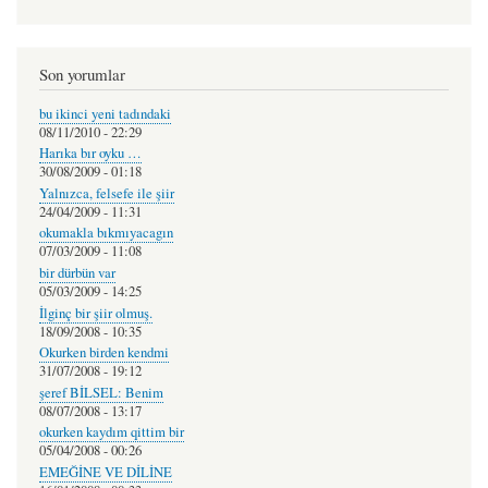
Son yorumlar
bu ikinci yeni tadındaki
08/11/2010 - 22:29
Harıka bır oyku …
30/08/2009 - 01:18
Yalnızca, felsefe ile şiir
24/04/2009 - 11:31
okumakla bıkmıyacagın
07/03/2009 - 11:08
bir dürbün var
05/03/2009 - 14:25
İlginç bir şiir olmuş.
18/09/2008 - 10:35
Okurken birden kendmi
31/07/2008 - 19:12
şeref BİLSEL: Benim
08/07/2008 - 13:17
okurken kaydım qittim bir
05/04/2008 - 00:26
EMEĞİNE VE DİLİNE