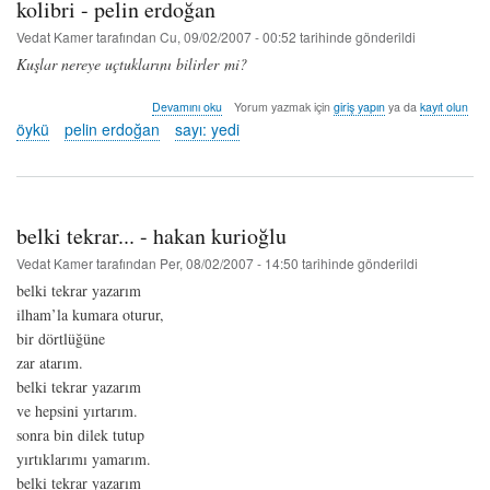
kolibri - pelin erdoğan
Vedat Kamer
tarafından
Cu, 09/02/2007 - 00:52
tarihinde gönderildi
Kuşlar nereye uçtuklarını bilirler mi?
kolibri
Devamını oku
Yorum yazmak için
giriş yapın
ya da
kayıt olun
-
öykü
pelin erdoğan
sayı: yedi
pelin
erdoğan
hakkında
belki tekrar... - hakan kurioğlu
Vedat Kamer
tarafından
Per, 08/02/2007 - 14:50
tarihinde gönderildi
belki tekrar yazarım
ilham’la kumara oturur,
bir dörtlüğüne
zar atarım.
belki tekrar yazarım
ve hepsini yırtarım.
sonra bin dilek tutup
yırtıklarımı yamarım.
belki tekrar yazarım