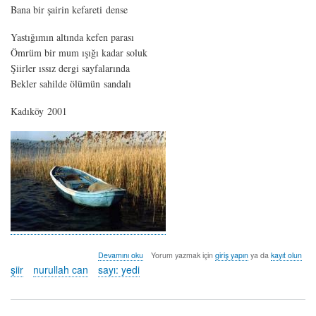
Bana bir şairin kefareti dense
Yastığımın altında kefen parası
Ömrüm bir mum ışığı kadar soluk
Şiirler ıssız dergi sayfalarında
Bekler sahilde ölümün sandalı
Kadıköy 2001
hüzünlü
Devamını oku
Yorum yazmak için
giriş yapın
ya da
kayıt olun
şiirler
şiir
nurullah can
sayı: yedi
/
7
-
nurullah