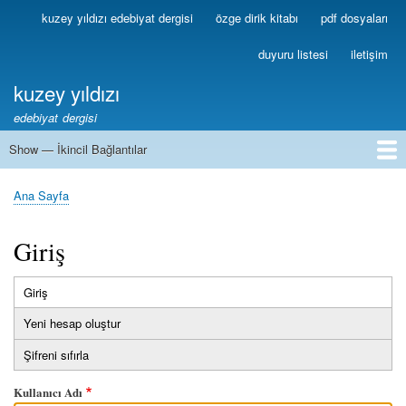
Ana
kuzey yıldızı edebiyat dergisi
özge dirik kitabı
pdf dosyaları
Birincil
içeriğe
Bağlantılar
atla
duyuru listesi
iletişim
kuzey yıldızı
edebiyat dergisi
Show — İkincil Bağlantılar
İkincil
Bağlantılar
1
2
3
4
5
6
7
8
9
10
11
12
13
Ana Sayfa
Sayfa
yolu
Giriş
Giriş
(etkin
Birincil
sekme)
Yeni hesap oluştur
sekmeler
Şifreni sıfırla
Kullanıcı Adı