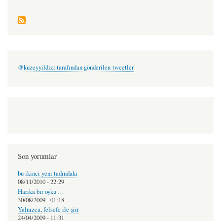
@kuzeyyildizi tarafından gönderilen tweetler
Son yorumlar
bu ikinci yeni tadındaki
08/11/2010 - 22:29
Harıka bır oyku …
30/08/2009 - 01:18
Yalnızca, felsefe ile şiir
24/04/2009 - 11:31