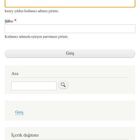
kuzey yıldızı kullanıcı adınızı giriniz.
Şifre
Kullanıcı adınızla eşleşen parolanızı giriniz.
Ara
Ara
User
Giriş
account
menu
İçerik dağıtımı