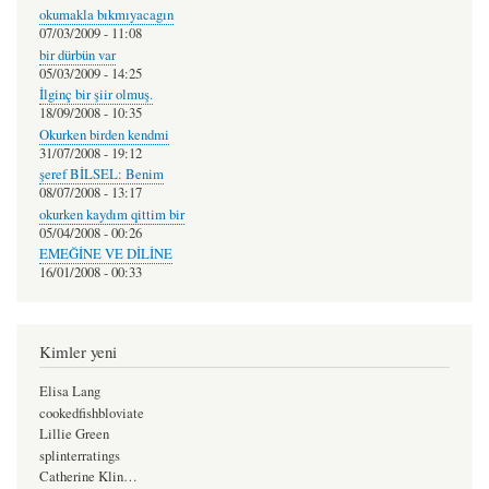
okumakla bıkmıyacagın
07/03/2009 - 11:08
bir dürbün var
05/03/2009 - 14:25
İlginç bir şiir olmuş.
18/09/2008 - 10:35
Okurken birden kendmi
31/07/2008 - 19:12
şeref BİLSEL: Benim
08/07/2008 - 13:17
okurken kaydım qittim bir
05/04/2008 - 00:26
EMEĞİNE VE DİLİNE
16/01/2008 - 00:33
Kimler yeni
Elisa Lang
cookedfishbloviate
Lillie Green
splinterratings
Catherine Klin…