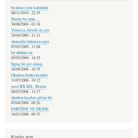
bu ikinci yeni tadındaki
08/11/2010 - 22:29
Harıka bır oyku …
30/08/2009 - 01:18
Yalnızca, felsefe ile şiir
24/04/2009 - 11:31
okumakla bıkmıyacagın
07/03/2009 - 11:08
bir dürbün var
05/03/2009 - 14:25
İlginç bir şiir olmuş.
18/09/2008 - 10:35
Okurken birden kendmi
31/07/2008 - 19:12
şeref BİLSEL: Benim
08/07/2008 - 13:17
okurken kaydım qittim bir
05/04/2008 - 00:26
EMEĞİNE VE DİLİNE
16/01/2008 - 00:33
Kimler yeni