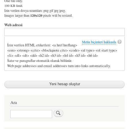
One file only.
100 KB limit.
İzin verilen dosya uzantıları: png gif jpg jpeg.
Images larger than
120x120
pixels will be resized.
Web adresi
Metin biçimleri hakkında
İzin verilen HTML etiketleri: <a href hreflang>
<em> <strong> <cite> <blockquote cite> <code> <ul type> <ol start type>
<li> <dl> <dt> <dd> <h2 id> <h3 id> <h4 id> <h5 id> <h6 id>
Satır ve paragraflar otomatik olarak bölünür.
Web page addresses and email addresses turn into links automatically.
Ara
Ara