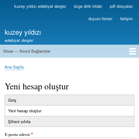
Ana
kuzey yıldızı edebiyat dergisi
özge dirik kitabı
pdf dosyaları
Birincil
içeriğe
Bağlantılar
atla
duyuru listesi
iletişim
kuzey yıldızı
edebiyat dergisi
Show — İkincil Bağlantılar
İkincil
Bağlantılar
1
2
3
4
5
6
7
8
9
10
11
12
13
Ana Sayfa
Sayfa
yolu
Yeni hesap oluştur
Giriş
Birincil
Yeni hesap oluştur
(etkin
sekmeler
sekme)
Şifreni sıfırla
E-posta adresi