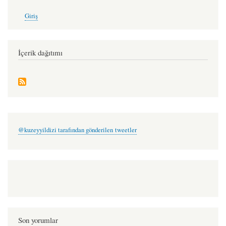
User
Giriş
account
menu
İçerik dağıtımı
@kuzeyyildizi tarafından gönderilen tweetler
Son yorumlar