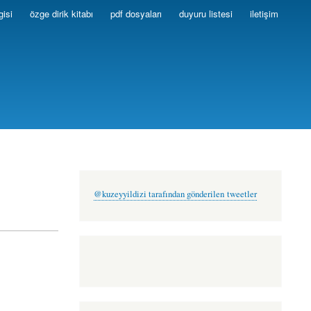
gisi
özge dirik kitabı
pdf dosyaları
duyuru listesi
iletişim
@kuzeyyildizi tarafından gönderilen tweetler