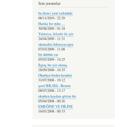
Son yorumlar
bu ikinci yeni tadındaki
08/11/2010 - 22:29
Harıka bır oyku …
30/08/2009 - 01:18
Yalnızca, felsefe ile şiir
24/04/2009 - 11:31
okumakla bıkmıyacagın
07/03/2009 - 11:08
bir dürbün var
05/03/2009 - 14:25
İlginç bir şiir olmuş.
18/09/2008 - 10:35
Okurken birden kendmi
31/07/2008 - 19:12
şeref BİLSEL: Benim
08/07/2008 - 13:17
okurken kaydım qittim bir
05/04/2008 - 00:26
EMEĞİNE VE DİLİNE
16/01/2008 - 00:33