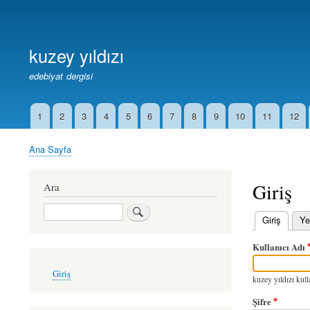
Birincil
Bağlantılar
kuzey yıldızı
edebiyat dergisi
1
2
3
4
5
6
7
8
9
10
11
12
İkincil
Bağlantılar
Ana Sayfa
Sayfa
yolu
Giriş
Ara
Ara
Giriş
(etkin
Ye
Birincil
Kullanıcı Adı
sekmeler
User
Giriş
account
kuzey yıldızı kulla
menu
Şifre