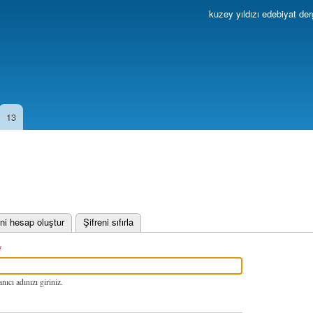
Ana
kuzey yıldızı edebiyat der
içeriğe
atla
13
 sekme)
ni hesap oluştur
Şifreni sıfırla
nıcı adınızı giriniz.