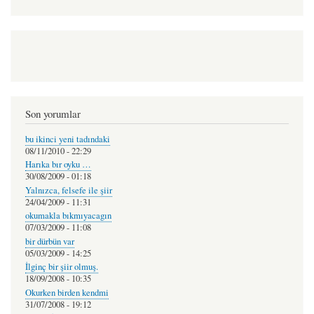
Son yorumlar
bu ikinci yeni tadındaki
08/11/2010 - 22:29
Harıka bır oyku …
30/08/2009 - 01:18
Yalnızca, felsefe ile şiir
24/04/2009 - 11:31
okumakla bıkmıyacagın
07/03/2009 - 11:08
bir dürbün var
05/03/2009 - 14:25
İlginç bir şiir olmuş.
18/09/2008 - 10:35
Okurken birden kendmi
31/07/2008 - 19:12