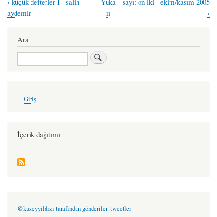
‹
küçük defterler I - salih
Yuka
sayı: on iki - ekim/kasım 2005
Book
›
aydemir
rı
traversal
links
Ara
for
Ara
kuzey
yıldızı
-
User
Giriş
account
özgür
menu
macit
İçerik dağıtımı
@kuzeyyildizi tarafından gönderilen tweetler