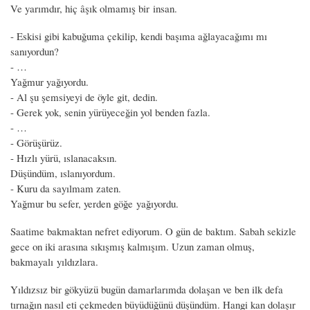
Ve yarımdır, hiç âşık olmamış bir insan.
- Eskisi gibi kabuğuma çekilip, kendi başıma ağlayacağımı mı
sanıyordun?
- …
Yağmur yağıyordu.
- Al şu şemsiyeyi de öyle git, dedin.
- Gerek yok, senin yürüyeceğin yol benden fazla.
- …
- Görüşürüz.
- Hızlı yürü, ıslanacaksın.
Düşündüm, ıslanıyordum.
- Kuru da sayılmam zaten.
Yağmur bu sefer, yerden göğe yağıyordu.
Saatime bakmaktan nefret ediyorum. O gün de baktım. Sabah sekizle
gece on iki arasına sıkışmış kalmışım. Uzun zaman olmuş,
bakmayalı yıldızlara.
Yıldızsız bir gökyüzü bugün damarlarımda dolaşan ve ben ilk defa
tırnağın nasıl eti çekmeden büyüdüğünü düşündüm. Hangi kan dolaşır