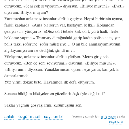
duruyoruz. «Seni çok seviyorum.» diyorsun, «Biliyor musun?», «Evet.»
diyorum. Biliyor muyum?
Yanımızdan anlamsız insanlar sürüsü geçiyor. Hepsi birbirinin aynısı,
farklı kaplarda. «Ama bir sorun var, hastayım belki.» Kolumdan
çekiyorsun, yürüyoruz. «Otuz dört tebefe kırk dört, yürü hadi, ilerle,
bekleme yapma.» Tramvay durağındaki garip kadın polise sataşıyor,
polis taksi şoförüne, şoför müşteriye… O an bile anımsayamıyorum,
algılayamıyorum ne dediğini, şimdi mi?..
Yürüyoruz, anlamsız insanlar sürüsü yürüyor. Metro girişinde
duruyoruz. «Ben de seni seviyorum.» diyorum, «Biliyor musun?»,
«Biliyorum.» diyorsun. Yanaklarımdan öpsen neye yarar, kan yok ki
damarlarımda.
Yüz yirmi dokuz bete. Hayatımda ilk defa ölüyorum.
Sonunu bildiğim hikâyeler en güzelleri: Aşk öyle değil mi?
Saklar yağmur gözyaşlarını, kurumuşsun sen.
anlatı
özgür macit
sayı: on bir
Yorum yazmak için
giriş yapın
ya da
kayıt olun