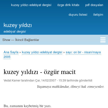
Ana
kuzey yıldızı edebiyat dergisi
özge dirik kitabı
pdf dosyaları
Birincil
içeriğe
Bağlantılar
atla
duyuru listesi
iletişim
kuzey yıldızı
edebiyat dergisi
Show — İkincil Bağlantılar
İkincil
Bağlantılar
1
2
3
4
5
6
7
8
9
10
11
12
13
Ana Sayfa
kuzey yıldızı edebiyat dergisi
sayı: on bir - nisan/mayıs
Sayfa
2005
yolu
kuzey yıldızı - özgür macit
Vedat Kamer
tarafından
Çar, 14/02/2007 - 15:39
tarihinde gönderildi
Yaşamaya mahkûmdur, ölmeyi hak etmeyenler.
Bu, zamanını kaybetmiş bir yazı.