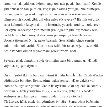
damarlarında yıldızın, özlem hangi tenhada peydahlanmıştır? Kendisi
gibi annesi de fahişe midir, kaç kişinin altına yattığını bile bilmeyen.
Sessizliğin bittiği yerde başlıyor senin adın ve ben konuşmasını
bilmeyen bir çocuk gibi, dili olsa neler söyleyecek? Bir misket artık
sana kelimeler, kaygan dilimin üzerinde, yuvarlanarak ve ötelenerek
ilerleyen, sendeleyen yürümesini yeni öğrenir gibi, düşmemek için
dudaklarıma tutunmuş, dudaklarım paramparça tırnaklarından.
Boşuna tükeniyor ömür, nefes bazında. Sessizliğin içinde sensin
anlamı olan tek varlık. Ellerim sessizlik, bir avuç. Ağzım sessizlik.
Sesin kendisi olman duymamanı gerektirmez, hadi.
Sevmek ıslak olmaktır, şöyle demiştim sana bir zamanlar: «Dindi
yağmur, aç şemsiyeni.»
On altı Şubat iki bin beş, saat yirmi iki sıfır beş. İstiklal Caddesi’nden
yürümüşüz bir süre. Ben saatime bakarken sen «Kaç dakika var
otobüse?» diye soruyorsun. Saate bakıyorum, «On beş dakika sonra.»
diyorum. «Hızlı yürüyelim mi?», «Gerek yok, yetişiriz.» Neden
zorluyorsun anlamıyorum, umurumda mı sence otobüs?
Yürüyoruz, hâlâ. gözlerim görmüyor bir süre. Sonra döviz büfesinin
tepesindeki saat yirmi iki sıfır dokuzu gösteriyor. Meydana varmadan