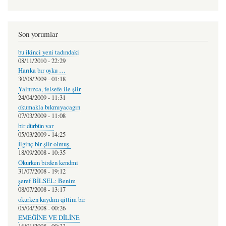
Son yorumlar
bu ikinci yeni tadındaki
08/11/2010 - 22:29
Harıka bır oyku …
30/08/2009 - 01:18
Yalnızca, felsefe ile şiir
24/04/2009 - 11:31
okumakla bıkmıyacagın
07/03/2009 - 11:08
bir dürbün var
05/03/2009 - 14:25
İlginç bir şiir olmuş.
18/09/2008 - 10:35
Okurken birden kendmi
31/07/2008 - 19:12
şeref BİLSEL: Benim
08/07/2008 - 13:17
okurken kaydım qittim bir
05/04/2008 - 00:26
EMEĞİNE VE DİLİNE