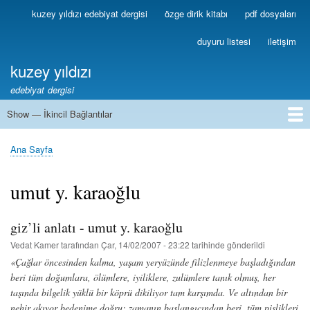
Ana
kuzey yıldızı edebiyat dergisi
özge dirik kitabı
pdf dosyaları
Birincil
içeriğe
Bağlantılar
atla
duyuru listesi
iletişim
kuzey yıldızı
edebiyat dergisi
Show — İkincil Bağlantılar
İkincil
Bağlantılar
1
2
3
4
5
6
7
8
9
10
11
12
13
Ana Sayfa
Sayfa
yolu
umut y. karaoğlu
giz’li anlatı - umut y. karaoğlu
Vedat Kamer
tarafından
Çar, 14/02/2007 - 23:22
tarihinde gönderildi
«Çağlar öncesinden kalma, yaşam yeryüzünde filizlenmeye başladığından
beri tüm doğumlara, ölümlere, iyiliklere, zulümlere tanık olmuş, her
taşında bilgelik yüklü bir köprü dikiliyor tam karşımda. Ve altından bir
nehir akıyor bedenime doğru; zamanın başlangıcından beri, tüm pislikleri