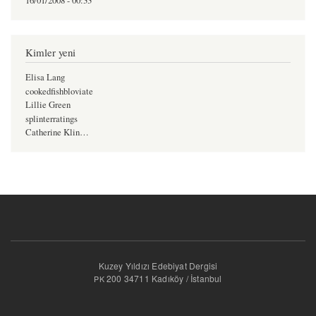
16/01/2008 - 00:33
Kimler yeni
Elisa Lang
cookedfishbloviate
Lillie Green
splinterratings
Catherine Klin…
Kuzey Yıldızı Edebiyat Dergisi
200 34711 Kadıköy / İstanbul
PK