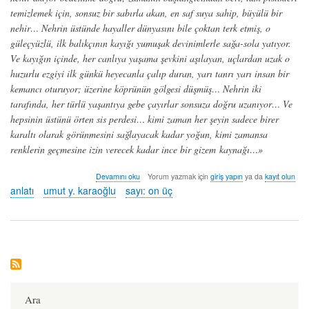
temizlemek için, sonsuz bir sabırla akan, en saf suya sahip, büyülü bir
nehir… Nehrin üstünde hayaller dünyasını bile çoktan terk etmiş, o
güleçyüzlü, ilk balıkçının kayığı yumuşak devinimlerle sağa-sola yatıyor.
Ve kayığın içinde, her canlıya yaşama şevkini aşılayan, uçlardan uzak o
huzurlu ezgiyi ilk günkü heyecanla çalıp duran, yarı tanrı yarı insan bir
kemancı oturuyor; üzerine köprünün gölgesi düşmüş… Nehrin iki
tarafında, her türlü yaşantıya gebe çayırlar sonsuza doğru uzanıyor… Ve
hepsinin üstünü örten sis perdesi… kimi zaman her şeyin sadece birer
karaltı olarak görünmesini sağlayacak kadar yoğun, kimi zamansa
renklerin geçmesine izin verecek kadar ince bir gizem kaynağı…»
giz’li
Devamını oku
Yorum yazmak için
giriş yapın
ya da
kayıt olun
anlatı
anlatı
umut y. karaoğlu
sayı: on üç
-
umut
y.
karaoğlu
hakkında
Ara