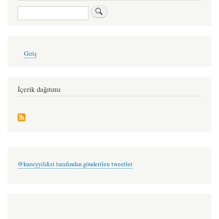
Ara
User
Giriş
account
menu
İçerik dağıtımı
@kuzeyyildizi tarafından gönderilen tweetler