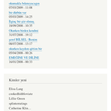
okumakla bıkmıyacagın
07/03/2009 - 11:08
bir dürbün var
05/03/2009 - 14:25
İlginç bir şiir olmuş.
18/09/2008 - 10:35
Okurken birden kendmi
31/07/2008 - 19:12
şeref BİLSEL: Benim
08/07/2008 - 13:17
okurken kaydım qittim bir
05/04/2008 - 00:26
EMEĞİNE VE DİLİNE
16/01/2008 - 00:33
Kimler yeni
Elisa Lang
cookedfishbloviate
Lillie Green
splinterratings
Catherine Klin…