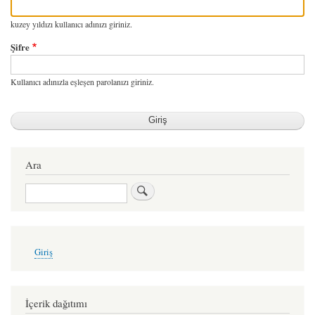
kuzey yıldızı kullanıcı adınızı giriniz.
Şifre
Kullanıcı adınızla eşleşen parolanızı giriniz.
Ara
Ara
User
Giriş
account
menu
İçerik dağıtımı