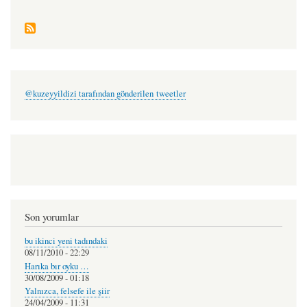
@kuzeyyildizi tarafından gönderilen tweetler
Son yorumlar
bu ikinci yeni tadındaki
08/11/2010 - 22:29
Harıka bır oyku …
30/08/2009 - 01:18
Yalnızca, felsefe ile şiir
24/04/2009 - 11:31