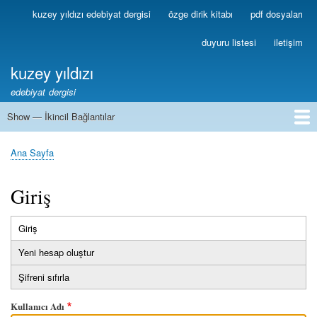
Ana
kuzey yıldızı edebiyat dergisi
özge dirik kitabı
pdf dosyaları
Birincil
içeriğe
Bağlantılar
atla
duyuru listesi
iletişim
kuzey yıldızı
edebiyat dergisi
Show — İkincil Bağlantılar
İkincil
Bağlantılar
1
2
3
4
5
6
7
8
9
10
11
12
13
Ana Sayfa
Sayfa
yolu
Giriş
Giriş
(etkin
Birincil
sekme)
Yeni hesap oluştur
sekmeler
Şifreni sıfırla
Kullanıcı Adı