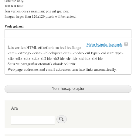
One file only.
100 KB limit.
İzin verilen dosya uzantıları: png gif jpg jpeg.
Images larger than
120x120
pixels will be resized.
Web adresi
Metin biçimleri hakkında
İzin verilen HTML etiketleri: <a href hreflang>
<em> <strong> <cite> <blockquote cite> <code> <ul type> <ol start type>
<li> <dl> <dt> <dd> <h2 id> <h3 id> <h4 id> <h5 id> <h6 id>
Satır ve paragraflar otomatik olarak bölünür.
Web page addresses and email addresses turn into links automatically.
Ara
Ara