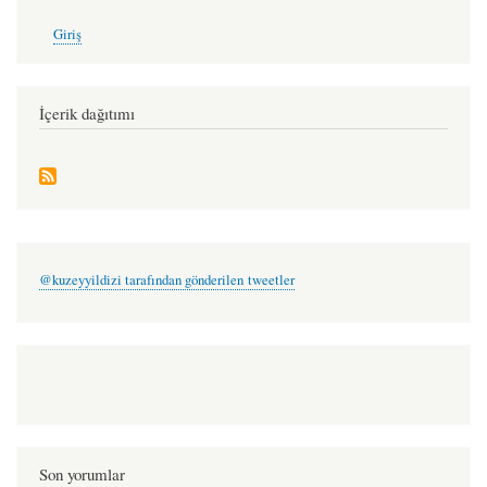
User
Giriş
account
menu
İçerik dağıtımı
@kuzeyyildizi tarafından gönderilen tweetler
Son yorumlar