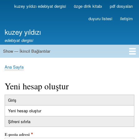
Ana
kuzey yıldızı edebiyat dergisi
özge dirik kitabı
pdf dosyaları
Birincil
içeriğe
Bağlantılar
atla
duyuru listesi
iletişim
kuzey yıldızı
edebiyat dergisi
Show — İkincil Bağlantılar
İkincil
Bağlantılar
1
2
3
4
5
6
7
8
9
10
11
12
13
Ana Sayfa
Sayfa
yolu
Yeni hesap oluştur
Giriş
Birincil
Yeni hesap oluştur
(etkin
sekmeler
sekme)
Şifreni sıfırla
E-posta adresi