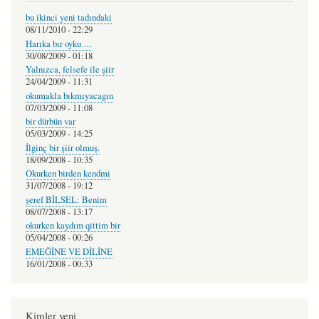
bu ikinci yeni tadındaki
08/11/2010 - 22:29
Harıka bır oyku …
30/08/2009 - 01:18
Yalnızca, felsefe ile şiir
24/04/2009 - 11:31
okumakla bıkmıyacagın
07/03/2009 - 11:08
bir dürbün var
05/03/2009 - 14:25
İlginç bir şiir olmuş.
18/09/2008 - 10:35
Okurken birden kendmi
31/07/2008 - 19:12
şeref BİLSEL: Benim
08/07/2008 - 13:17
okurken kaydım qittim bir
05/04/2008 - 00:26
EMEĞİNE VE DİLİNE
16/01/2008 - 00:33
Kimler yeni