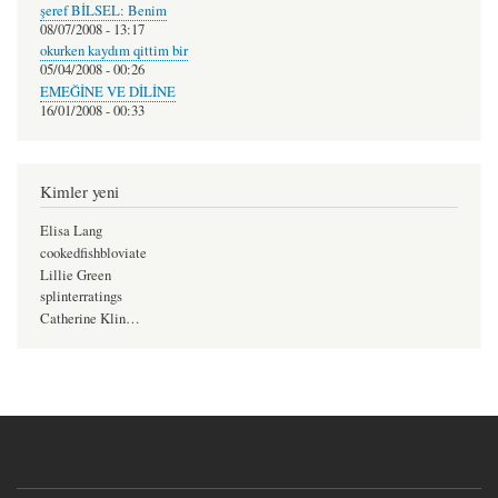
şeref BİLSEL: Benim
08/07/2008 - 13:17
okurken kaydım qittim bir
05/04/2008 - 00:26
EMEĞİNE VE DİLİNE
16/01/2008 - 00:33
Kimler yeni
Elisa Lang
cookedfishbloviate
Lillie Green
splinterratings
Catherine Klin…