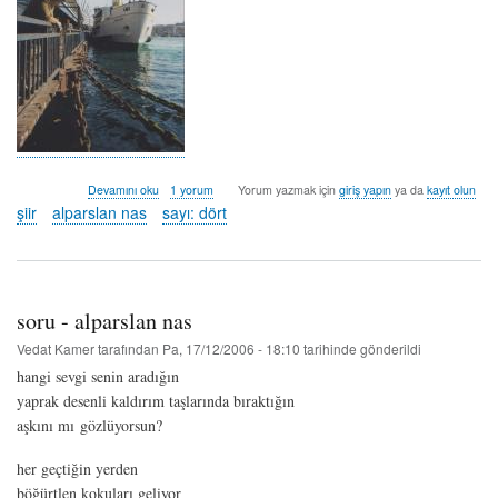
umut
Devamını oku
1 yorum
Yorum yazmak için
giriş yapın
ya da
kayıt olun
-
şiir
alparslan nas
sayı: dört
alparslan
nas
hakkında
soru - alparslan nas
Vedat Kamer
tarafından
Pa, 17/12/2006 - 18:10
tarihinde gönderildi
hangi sevgi senin aradığın
yaprak desenli kaldırım taşlarında bıraktığın
aşkını mı gözlüyorsun?
her geçtiğin yerden
böğürtlen kokuları geliyor