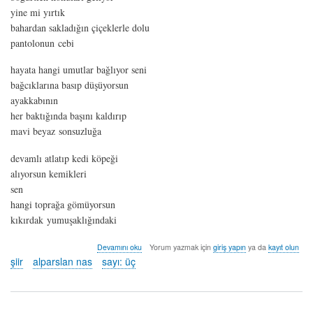
yine mi yırtık
bahardan sakladığın çiçeklerle dolu
pantolonun cebi
hayata hangi umutlar bağlıyor seni
bağcıklarına basıp düşüyorsun
ayakkabının
her baktığında başını kaldırıp
mavi beyaz sonsuzluğa
devamlı atlatıp kedi köpeği
alıyorsun kemikleri
sen
hangi toprağa gömüyorsun
kıkırdak yumuşaklığındaki
soru
Devamını oku
Yorum yazmak için
giriş yapın
ya da
kayıt olun
-
şiir
alparslan nas
sayı: üç
alparslan
nas
hakkında