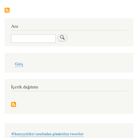
Ara
Ara
User
Giriş
account
menu
İçerik dağıtımı
@kuzeyyildizi tarafından gönderilen tweetler