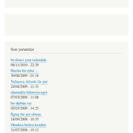
Son yorumlar
bu ikinci yeni tadındaki
08/11/2010 - 22:29
Harıka bır oyku …
30/08/2009 - 01:18
Yalnızca, felsefe ile şiir
24/04/2009 - 11:31
okumakla bıkmıyacagın
07/03/2009 - 11:08
bir dürbün var
05/03/2009 - 14:25
İlginç bir şiir olmuş.
18/09/2008 - 10:35
Okurken birden kendmi
31/07/2008 - 19:12