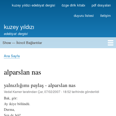
Ana
kuzey yıldızı edebiyat dergisi
özge dirik kitabı
pdf dosyaları
Birincil
içeriğe
Bağlantılar
atla
duyuru listesi
iletişim
kuzey yıldızı
edebiyat dergisi
Show — İkincil Bağlantılar
İkincil
Bağlantılar
1
2
3
4
5
6
7
8
9
10
11
12
13
Ana Sayfa
Sayfa
yolu
alparslan nas
yalnızlığımı paylaş - alparslan nas
Vedat Kamer
tarafından
Çar, 07/02/2007 - 18:52
tarihinde gönderildi
Bak, gör:
Ay ikiye bölündü.
Durma,
Sen de böl!