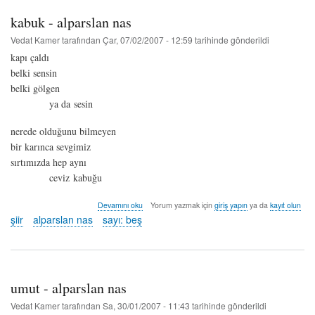
kabuk - alparslan nas
Vedat Kamer
tarafından
Çar, 07/02/2007 - 12:59
tarihinde gönderildi
kapı çaldı
belki sensin
belki gölgen
ya da sesin
nerede olduğunu bilmeyen
bir karınca sevgimiz
sırtımızda hep aynı
ceviz kabuğu
kabuk
Devamını oku
Yorum yazmak için
giriş yapın
ya da
kayıt olun
-
şiir
alparslan nas
sayı: beş
alparslan
nas
hakkında
umut - alparslan nas
Vedat Kamer
tarafından
Sa, 30/01/2007 - 11:43
tarihinde gönderildi