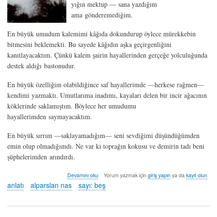
yığın mektup — sana yazdığım
ama gönderemediğim.
En büyük umudum kalemimi kâğıda dokundurup öylece mürekkebin
bitmesini beklemekti. Bu sayede kâğıdın aşka geçirgenliğini
kanıtlayacaktım. Çünkü kalem şairin hayallerinden gerçeğe yolculuğunda
destek aldığı bastonudur.
En büyük özelliğim olabildiğince saf hayallerimde —herkese rağmen—
kendimi yazmaktı. Umutlarıma inadımı, kayaları delen bir incir ağacının
köklerinde saklamıştım. Böylece her umudumu
hayallerimden saymayacaktım.
En büyük sırrım —saklayamadığım— seni sevdiğimi düşündüğümden
emin olup olmadığımdı. Ne var ki toprağın kokusu ve demirin tadı beni
şüphelerimden arındırdı.
kuzey
Devamını oku
Yorum yazmak için
giriş yapın
ya da
kayıt olun
yıldızı
anlatı
alparslan nas
sayı: beş
-
alparslan
nas
hakkında