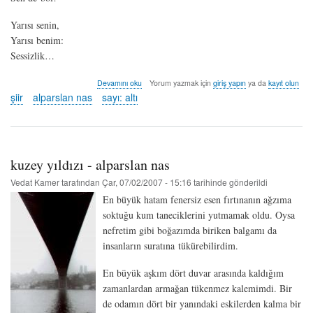
Yarısı senin,
Yarısı benim:
Sessizlik…
yalnızlığımı
Devamını oku
Yorum yazmak için
giriş yapın
ya da
kayıt olun
paylaş
şiir
alparslan nas
sayı: altı
-
alparslan
nas
hakkında
kuzey yıldızı - alparslan nas
Vedat Kamer
tarafından
Çar, 07/02/2007 - 15:16
tarihinde gönderildi
En büyük hatam fenersiz esen fırtınanın ağzıma
soktuğu kum taneciklerini yutmamak oldu. Oysa
nefretim gibi boğazımda biriken balgamı da
insanların suratına tükürebilirdim.
En büyük aşkım dört duvar arasında kaldığım
zamanlardan armağan tükenmez kalemimdi. Bir
de odamın dört bir yanındaki eskilerden kalma bir