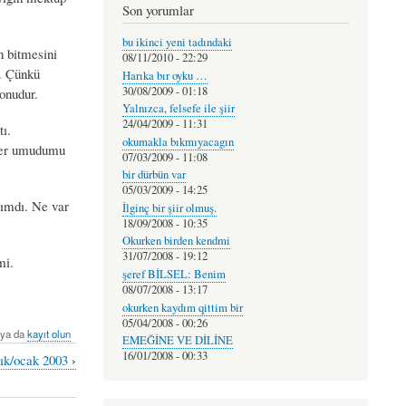
Son yorumlar
bu ikinci yeni tadındaki
 bitmesini
08/11/2010 - 22:29
m. Çünkü
Harıka bır oyku …
30/08/2009 - 01:18
onudur.
Yalnızca, felsefe ile şiir
24/04/2009 - 11:31
ı.
okumakla bıkmıyacagın
 her umudumu
07/03/2009 - 11:08
bir dürbün var
05/03/2009 - 14:25
ımdı. Ne var
İlginç bir şiir olmuş.
18/09/2008 - 10:35
Okurken birden kendmi
31/07/2008 - 19:12
mi.
şeref BİLSEL: Benim
08/07/2008 - 13:17
okurken kaydım qittim bir
05/04/2008 - 00:26
ya da
kayıt olun
EMEĞİNE VE DİLİNE
16/01/2008 - 00:33
›
alık/ocak 2003