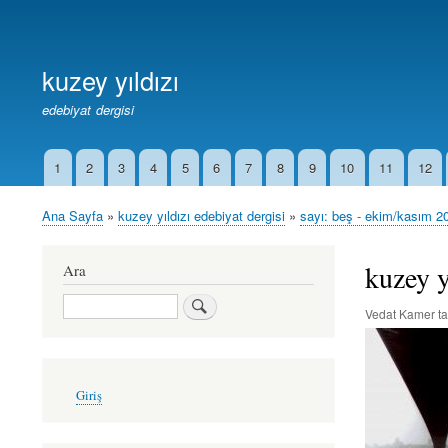
Birincil
Bağlantılar
kuzey yıldızı
edebiyat dergisi
1
2
3
4
5
6
7
8
9
10
11
12
İkincil
Bağlantılar
Ana Sayfa
kuzey yıldızı edebiyat dergisi
sayı: beş - ekim/kasım 2
Sayfa
yolu
kuzey y
Ara
Ara
Vedat Kamer
ta
User
Giriş
account
menu