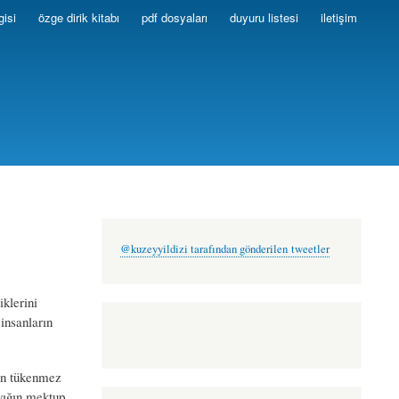
gisi
özge dirik kitabı
pdf dosyaları
duyuru listesi
iletişim
@kuzeyyildizi tarafından gönderilen tweetler
klerini
insanların
an tükenmez
yığın mektup