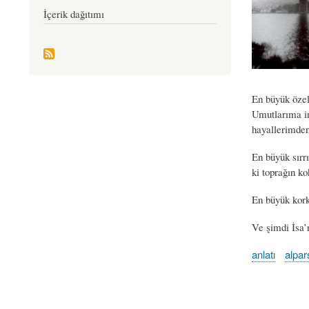
İçerik dağıtımı
En büyük öze
Umutlarıma in
hayallerimde
En büyük sır
ki toprağın ko
En büyük kork
Ve şimdi İsa’
anlatı
alpar
Book
traversal