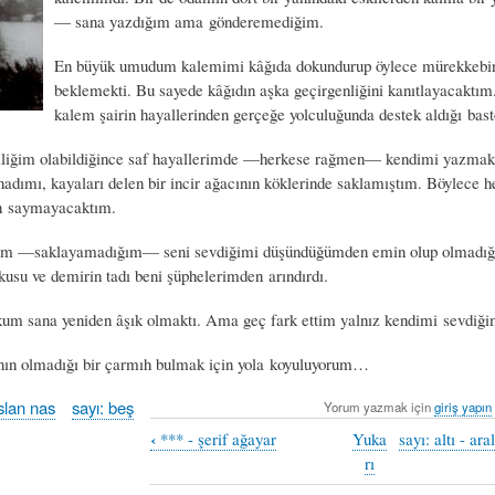
— sana yazdığım ama gönderemediğim.
En büyük umudum kalemimi kâğıda dokundurup öylece mürekkebin
beklemekti. Bu sayede kâğıdın aşka geçirgenliğini kanıtlayacaktı
kalem şairin hayallerinden gerçeğe yolculuğunda destek aldığı bast
lliğim olabildiğince saf hayallerimde —herkese rağmen— kendimi yazmakt
adımı, kayaları delen bir incir ağacının köklerinde saklamıştım. Böylece
n saymayacaktım.
rım —saklayamadığım— seni sevdiğimi düşündüğümden emin olup olmadığ
kusu ve demirin tadı beni şüphelerimden arındırdı.
um sana yeniden âşık olmaktı. Ama geç fark ettim yalnız kendimi sevdiği
nın olmadığı bir çarmıh bulmak için yola koyuluyorum…
slan nas
sayı: beş
Yorum yazmak için
giriş yapın
‹
*** - şerif ağayar
Yuka
sayı: altı - ar
rı