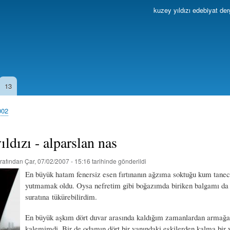
Ana
kuzey yıldızı edebiyat der
içeriğe
atla
13
002
ıldızı - alparslan nas
rafından
Çar, 07/02/2007 - 15:16
tarihinde gönderildi
En büyük hatam fenersiz esen fırtınanın ağzıma soktuğu kum taneci
yutmamak oldu. Oysa nefretim gibi boğazımda biriken balgamı da 
suratına tükürebilirdim.
En büyük aşkım dört duvar arasında kaldığım zamanlardan armağ
kalemimdi. Bir de odamın dört bir yanındaki eskilerden kalma bir 