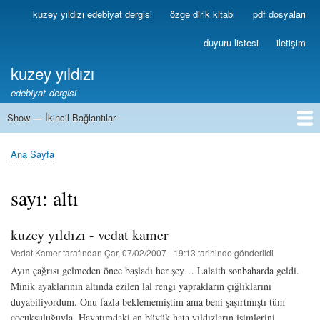
Ana
kuzey yıldızı edebiyat dergisi
özge dirik kitabı
pdf dosyaları
Birincil
içeriğe
Bağlantılar
atla
duyuru listesi
iletişim
kuzey yıldızı
edebiyat dergisi
Show — İkincil Bağlantılar
İkincil
Bağlantılar
1
2
3
4
5
6
7
8
9
10
11
12
13
Ana Sayfa
Sayfa
yolu
sayı: altı
kuzey yıldızı - vedat kamer
Vedat Kamer
tarafından
Çar, 07/02/2007 - 19:13
tarihinde gönderildi
Ayın çağrısı gelmeden önce başladı her şey… Lalaith sonbaharda geldi.
Minik ayaklarının altında ezilen lal rengi yaprakların çığlıklarını
duyabiliyordum. Onu fazla beklememiştim ama beni şaşırtmıştı tüm
çocuksuluğuyla. Hayatımdaki en büyük hata yıldızların isimlerini