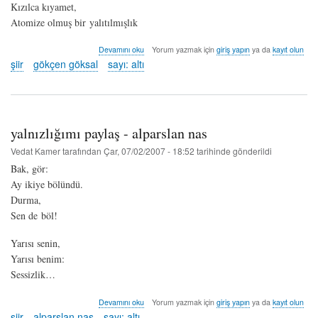
Kızılca kıyamet,
Atomize olmuş bir yalıtılmışlık
asimetri
Devamını oku
Yorum yazmak için
giriş yapın
ya da
kayıt olun
-
şiir
gökçen göksal
sayı: altı
gökçen
göksal
hakkında
yalnızlığımı paylaş - alparslan nas
Vedat Kamer
tarafından
Çar, 07/02/2007 - 18:52
tarihinde gönderildi
Bak, gör:
Ay ikiye bölündü.
Durma,
Sen de böl!
Yarısı senin,
Yarısı benim:
Sessizlik…
yalnızlığımı
Devamını oku
Yorum yazmak için
giriş yapın
ya da
kayıt olun
paylaş
şiir
alparslan nas
sayı: altı