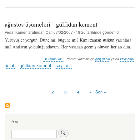
arzu
çur
hakkında
ağustos üşümeleri - gülfidan kement
Vedat Kamer
tarafından
Çar, 07/02/2007 - 18:26
tarihinde gönderildi
Yürüyüşler yorgun. Düne mi, bugüne mi? Kimi zaman suskun yarınlara
mı? Anıların yolculuğundayım. Her yaşanan geçmiş oluyor, her an dün.
ağustos
Devamını oku
Yorum yazmak için
giriş yapın
ya da
kayıt olun
üşümeleri
anlatı
gülfidan kement
sayı: altı
-
gülfidan
kement
hakkında
Şu
1
Sayfa
2
Sayfa
3
Sayfa
4
Sonraki
››
Last
Son »
Pagination
an
sayfa
page
kullanılan
sayfa
Ara
Ara