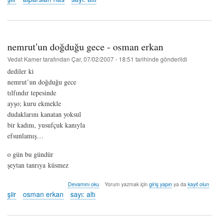
-
alparslan
nas
hakkında
nemrut'un doğduğu gece - osman erkan
Vedat Kamer
tarafından
Çar, 07/02/2007 - 18:51
tarihinde gönderildi
dediler ki
nemrut’un doğduğu gece
tılfındır tepesinde
ayşo; kuru ekmekle
dudaklarını kanatan yoksul
bir kadını, yusufçuk kanıyla
efsunlamış…
o gün bu gündür
şeytan tanrıya küsmez
nemrut'un
Devamını oku
Yorum yazmak için
giriş yapın
ya da
kayıt olun
doğduğu
şiir
osman erkan
sayı: altı
gece
-
osman