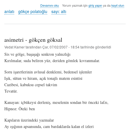
mio
Devamını oku
Yorum yazmak için
giriş yapın
ya da
kayıt olun
ragazzo
anlatı
gökçe polatoğlu
sayı: altı
-
gökçe
polatoğlu
hakkında
asimetri - gökçen göksal
Vedat Kamer
tarafından
Çar, 07/02/2007 - 18:54
tarihinde gönderildi
Sis ve gölge, başaşağı senkron yalnızlığı
Kırılmalar, suda beliren yüz, deriden gömlek kıvranmalar.
Soru işaretlerinin avlusal denklemi, bedensel işlemler
Işık, sütun ve hiram, açık tonajlı matem esintisi
Cazibesi, kabuksu cepsel takvim
Tevatür.
Kanayan: içbükeysi derleniş, meselenin sondan bir önceki lafzı,
Hipnoz: Öteki ben
Kapıların üzerindeki yazmalar
Ay ışığının apsansında, cam bardaklarda kalan el izleri