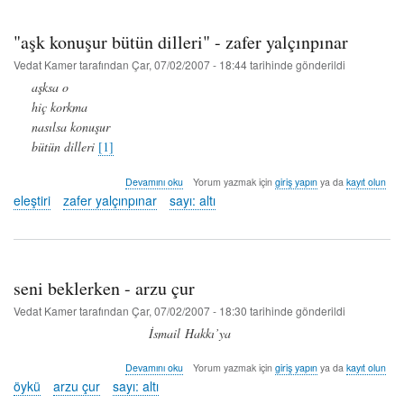
erkan
hakkında
"aşk konuşur bütün dilleri" - zafer yalçınpınar
Vedat Kamer
tarafından
Çar, 07/02/2007 - 18:44
tarihinde gönderildi
aşksa o
hiç korkma
nasılsa konuşur
bütün dilleri
[1]
"aşk
Devamını oku
Yorum yazmak için
giriş yapın
ya da
kayıt olun
konuşur
eleştiri
zafer yalçınpınar
sayı: altı
bütün
dilleri"
-
zafer
yalçınpınar
seni beklerken - arzu çur
hakkında
Vedat Kamer
tarafından
Çar, 07/02/2007 - 18:30
tarihinde gönderildi
İsmail Hakkı’ya
seni
Devamını oku
Yorum yazmak için
giriş yapın
ya da
kayıt olun
beklerken
öykü
arzu çur
sayı: altı
-