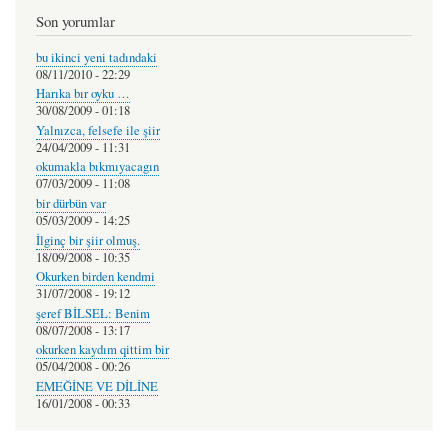
Son yorumlar
bu ikinci yeni tadındaki
08/11/2010 - 22:29
Harıka bır oyku …
30/08/2009 - 01:18
Yalnızca, felsefe ile şiir
24/04/2009 - 11:31
okumakla bıkmıyacagın
07/03/2009 - 11:08
bir dürbün var
05/03/2009 - 14:25
İlginç bir şiir olmuş.
18/09/2008 - 10:35
Okurken birden kendmi
31/07/2008 - 19:12
şeref BİLSEL: Benim
08/07/2008 - 13:17
okurken kaydım qittim bir
05/04/2008 - 00:26
EMEĞİNE VE DİLİNE
16/01/2008 - 00:33