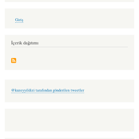
User
Giriş
account
menu
İçerik dağıtımı
@kuzeyyildizi tarafından gönderilen tweetler