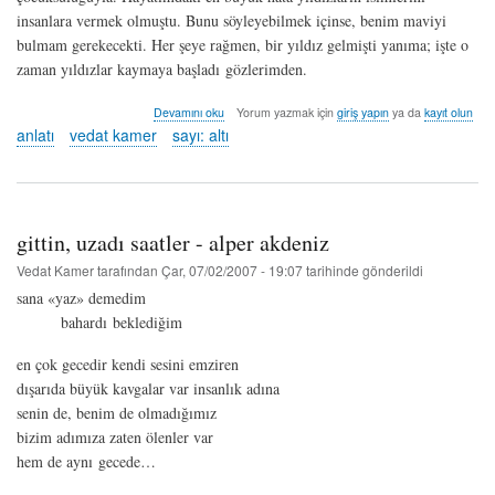
insanlara vermek olmuştu. Bunu söyleyebilmek içinse, benim maviyi
bulmam gerekecekti. Her şeye rağmen, bir yıldız gelmişti yanıma; işte o
zaman yıldızlar kaymaya başladı gözlerimden.
kuzey
Devamını oku
Yorum yazmak için
giriş yapın
ya da
kayıt olun
yıldızı
anlatı
vedat kamer
sayı: altı
-
vedat
kamer
hakkında
gittin, uzadı saatler - alper akdeniz
Vedat Kamer
tarafından
Çar, 07/02/2007 - 19:07
tarihinde gönderildi
sana «yaz» demedim
bahardı beklediğim
en çok gecedir kendi sesini emziren
dışarıda büyük kavgalar var insanlık adına
senin de, benim de olmadığımız
bizim adımıza zaten ölenler var
hem de aynı gecede…