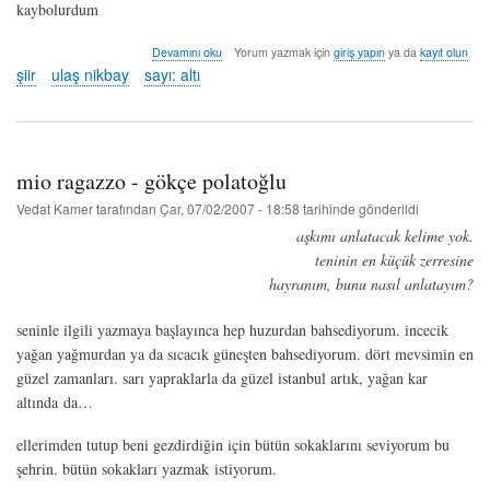
kaybolurdum
gülüşlerinin
Devamını oku
Yorum yazmak için
giriş yapın
ya da
kayıt olun
sonbaharında
şiir
ulaş nikbay
sayı: altı
ağlardım
-
ulaş
nikbay
hakkında
mio ragazzo - gökçe polatoğlu
Vedat Kamer
tarafından
Çar, 07/02/2007 - 18:58
tarihinde gönderildi
aşkımı anlatacak kelime yok.
teninin en küçük zerresine
hayranım, bunu nasıl anlatayım?
seninle ilgili yazmaya başlayınca hep huzurdan bahsediyorum. incecik
yağan yağmurdan ya da sıcacık güneşten bahsediyorum. dört mevsimin en
güzel zamanları. sarı yapraklarla da güzel istanbul artık, yağan kar
altında da…
ellerimden tutup beni gezdirdiğin için bütün sokaklarını seviyorum bu
şehrin. bütün sokakları yazmak istiyorum.