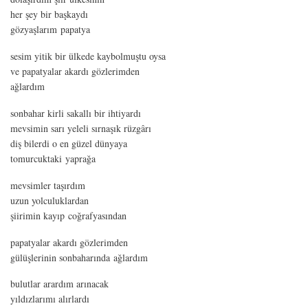
her şey bir başkaydı
gözyaşlarım papatya
sesim yitik bir ülkede kaybolmuştu oysa
ve papatyalar akardı gözlerimden
ağlardım
sonbahar kirli sakallı bir ihtiyardı
mevsimin sarı yeleli sırnaşık rüzgârı
diş bilerdi o en güzel dünyaya
tomurcuktaki yaprağa
mevsimler taşırdım
uzun yolculuklardan
şiirimin kayıp coğrafyasından
papatyalar akardı gözlerimden
gülüşlerinin sonbaharında ağlardım
bulutlar arardım arınacak
yıldızlarımı alırlardı