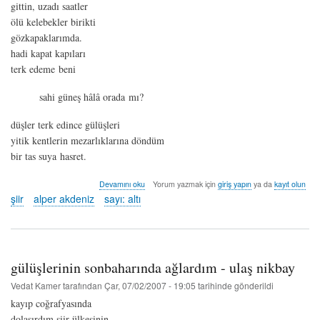
gittin, uzadı saatler
ölü kelebekler birikti
gözkapaklarımda.
hadi kapat kapıları
terk edeme beni
sahi güneş hâlâ orada mı?
düşler terk edince gülüşleri
yitik kentlerin mezarlıklarına döndüm
bir tas suya hasret.
gittin,
Devamını oku
Yorum yazmak için
giriş yapın
ya da
kayıt olun
uzadı
şiir
alper akdeniz
sayı: altı
saatler
-
alper
akdeniz
hakkında
gülüşlerinin sonbaharında ağlardım - ulaş nikbay
Vedat Kamer
tarafından
Çar, 07/02/2007 - 19:05
tarihinde gönderildi
kayıp coğrafyasında
dolaşırdım şiir ülkesinin