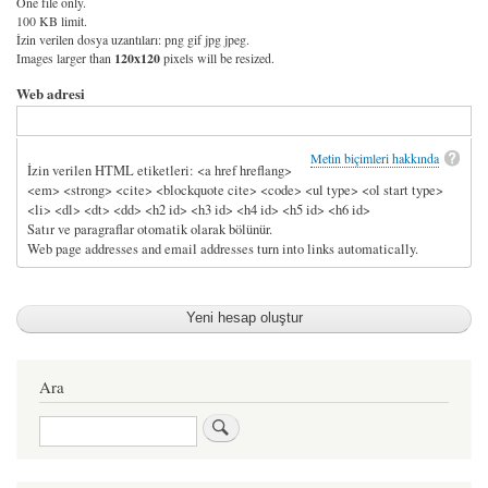
One file only.
100 KB limit.
İzin verilen dosya uzantıları: png gif jpg jpeg.
Images larger than
120x120
pixels will be resized.
Web adresi
Metin biçimleri hakkında
İzin verilen HTML etiketleri: <a href hreflang>
<em> <strong> <cite> <blockquote cite> <code> <ul type> <ol start type>
<li> <dl> <dt> <dd> <h2 id> <h3 id> <h4 id> <h5 id> <h6 id>
Satır ve paragraflar otomatik olarak bölünür.
Web page addresses and email addresses turn into links automatically.
Ara
Ara