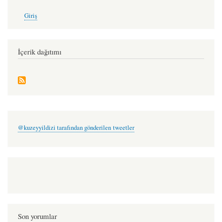
User
Giriş
account
menu
İçerik dağıtımı
@kuzeyyildizi tarafından gönderilen tweetler
Son yorumlar