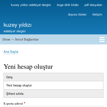
Ana
kuzey yıldızı edebiyat dergisi
özge dirik kitabı
pdf dosyaları
Birincil
içeriğe
Bağlantılar
atla
duyuru listesi
iletişim
kuzey yıldızı
edebiyat dergisi
Show — İkincil Bağlantılar
İkincil
Bağlantılar
1
2
3
4
5
6
7
8
9
10
11
12
13
Ana Sayfa
Sayfa
yolu
Yeni hesap oluştur
Giriş
Birincil
Yeni hesap oluştur
(etkin
sekmeler
sekme)
Şifreni sıfırla
E-posta adresi