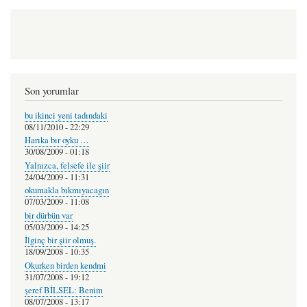
Son yorumlar
bu ikinci yeni tadındaki
08/11/2010 - 22:29
Harıka bır oyku …
30/08/2009 - 01:18
Yalnızca, felsefe ile şiir
24/04/2009 - 11:31
okumakla bıkmıyacagın
07/03/2009 - 11:08
bir dürbün var
05/03/2009 - 14:25
İlginç bir şiir olmuş.
18/09/2008 - 10:35
Okurken birden kendmi
31/07/2008 - 19:12
şeref BİLSEL: Benim
08/07/2008 - 13:17