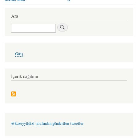
traversal
links
Ara
for
Ara
lirikler
-
baran
User
Giriş
account
esmer
menu
İçerik dağıtımı
@kuzeyyildizi tarafından gönderilen tweetler