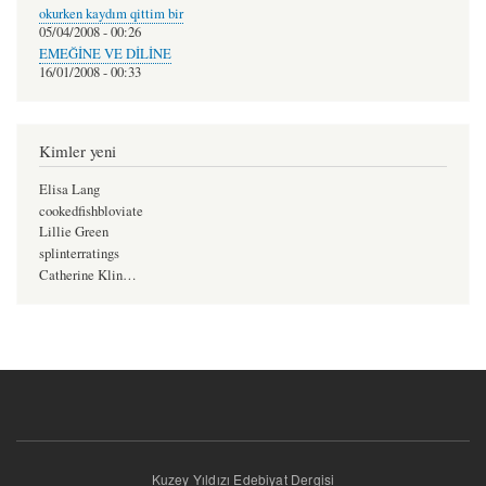
okurken kaydım qittim bir
05/04/2008 - 00:26
EMEĞİNE VE DİLİNE
16/01/2008 - 00:33
Kimler yeni
Elisa Lang
cookedfishbloviate
Lillie Green
splinterratings
Catherine Klin…
Kuzey Yıldızı Edebiyat Dergisi