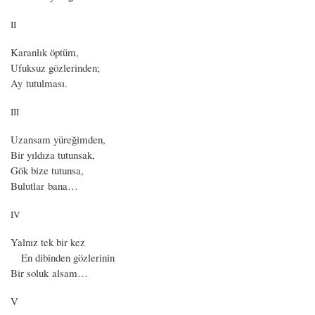
II
Karanlık öptüm,
Ufuksuz gözlerinden;
Ay tutulması.
III
Uzansam yüreğimden,
Bir yıldıza tutunsak,
Gök bize tutunsa,
Bulutlar bana…
IV
Yalnız tek bir kez
En dibinden gözlerinin
Bir soluk alsam…
V