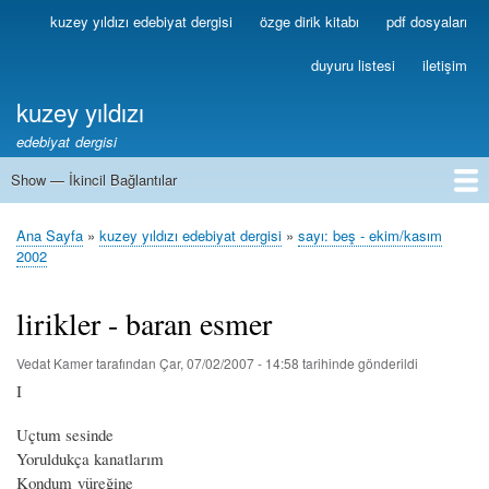
Ana
kuzey yıldızı edebiyat dergisi
özge dirik kitabı
pdf dosyaları
Birincil
içeriğe
Bağlantılar
atla
duyuru listesi
iletişim
kuzey yıldızı
edebiyat dergisi
Show — İkincil Bağlantılar
İkincil
Bağlantılar
1
2
3
4
5
6
7
8
9
10
11
12
13
Ana Sayfa
kuzey yıldızı edebiyat dergisi
sayı: beş - ekim/kasım
Sayfa
2002
yolu
lirikler - baran esmer
Vedat Kamer
tarafından
Çar, 07/02/2007 - 14:58
tarihinde gönderildi
I
Uçtum sesinde
Yoruldukça kanatlarım
Kondum yüreğine