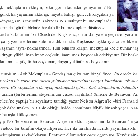
şk mektuplarını ekleyin; bakın görün tadından yeniyor mu? Bir
gündelik yaşamını aktarışı, hayata bakışı, gelecek kaygıları ya
 -önyargısız, sansürsüz, sakıncasız- sunuluyor bu mektuplarda.
arın da ‘günün birinde basılabilir bu mektuplar› düşüncesi
ordur kafalarının bir köşesinde. Kuşkusuz, onlar da ‘ya ele geçerse, yanarı
lışıyordur ellerine kalemi aldıklarında. Kuşkusuz, aşklarıyla cinsellikleri
 yaşamın ‘ayrı› noktalarında. Tüm bunlara karşın, mektuplar -hele bunlar ‘a
z duygu yüklü, inanılmaz coşkulu, inanılmaz heyecanlı edebiyattır. Bir başk
akalanması güçtür bu coşkunun, duygu yükünün ve heyecanın.
uvoir’ın «Aşk Mektupları» Gendaş’tan çıktı tam bir yıl önce.
Bu arada, be
ereken bir nokta var, sırası gelmişken aktaralım; benzer kitapların çok sat
evi. Bir coşkudur o da aynı, mektuptaki gibi… Yani, kitapçılarda bulabilirs
le anılan (birbirlerinin «teyemmüm cüz»ü sayılırlar) Simone de Beauvoir, A
tleri’ne yaptığı bir seyahatte tanıdığı yazar Nelson Algren’le –biri Fransa’d
çok daha uzakta,
‹de olduğu halde- inanılmaz büyük bir aşk yaşar. Ara
ABD
e bu aşkı külleyemez.
yıp 1964’te sona eren Beauvoir-Algren mektuplaşmasının -ki Beauvoir’ın ya
 sadece bir tarafını okuyabiliyoruz. Her iki tarafın da ileride yayımlanabili
 mektuplarını sakladıklarını, Beauvoir ölümünden önce öğreniyor. Kendisinin