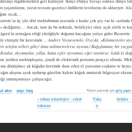
irenişi örgütlemekten geri kalmıyor. İkinci Dünya Savaşı sonrası dünya tahl
in yaşamlarını, yazar-ressam-gazeteci ünlülerin tavırlarını da aktarıyor. Ala
diğine sıcak…
uvoir’ın üç yüz dört mektubunun arasında o kadar çok şey var ki «aslında 
» dediğimiz… Ancak, tam da bu noktada, belirleyici olan: açık sözlü ve kar
gren’in armağan ettiği yüzüğüyle doğanın kucağına yatıya gider Beauvoir.
öz etmiştir bir keresinde…
Andrey Voznesenski, Oza’da; «Kilometreler ayı
irir telefon telleri gibi;/ Ama milimetrelerse ayıran,/ Bağışlanmaz bir yazgıd
 Kıtalar, okyanuslar, yıllar, hatta eşler ayıramaz eğer istenirse; kaldı ki do
ğine yenilen mektuplaşma, şimdi de elektronik postanın pençesi altında. Mekt
arına dönüşünce ak kâğıdın üzerinde dans eden el yazısının coşkusu ve heye
çağın akışına ayak uydurup güzelim kalem kâğıdı unutarak bilgisayar ekranı
liği yumuşatmaya çalışacağız.
ut akın
sayı: beş
Yorum yazmak için
giriş yapın
‹
ruhun teknolojisi - erkut
Yuka
lirikler
tokman
rı