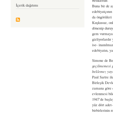
betiklerdir.
İçerik dağıtımı
Buna bir de a
edebiyatçının 
da öngörüleri
Kuşkusuz, onl
dönenip duruy
gem vurmaya ça
gizliyorlardır
ise- inanılma
edebiyatın, y
Simone de Bea
geçilmemesi g
beklemez yayın
Paul Sartre i
Birleşik Devle
zamana göre 
evlenmesi bil
1947’de başla
yüz dört adet-
birbirlerinin