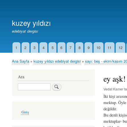
Birincil
Bağlantılar
kuzey yıldızı
edebiyat dergisi
1
2
3
4
5
6
7
8
9
10
11
12
İkincil
Bağlantılar
Ana Sayfa
kuzey yıldızı edebiyat dergisi
sayı: beş - ekim/kasım 2
Sayfa
yolu
ey aşk!
Ara
Ara
Vedat Kamer
ta
İki kişi arası
mektup. Öyle 
değildir.
User
Giriş
account
Bu denli kişis
menu
mektuplar- bu