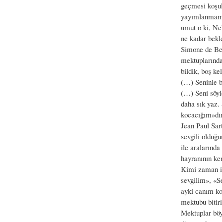
geçmesi koşulu
yayımlanmamış 
umut o ki, Ne
ne kadar bekle
Simone de Beau
mektuplarında
bildik, boş k
(…) Seninle b
(…) Seni söyl
daha sık yaz.
kocacığım»dır
Jean Paul Sart
sevgili olduğ
ile aralarında
hayranının ke
Kimi zaman iğ
sevgilim», «S
ayki canım ko
mektubu bitiri
Mektuplar böy