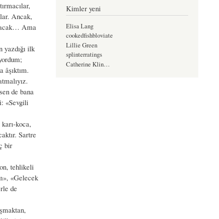
tırmacılar,
Kimler yeni
rlar. Ancak,
Elisa Lang
lanacak… Ama
cookedfishbloviate
Lillie Green
n yazdığı ilk
splinterratings
iyordum;
Catherine Klin…
a âşıktım.
atmalıyız.
sen de bana
: «Sevgili
 karı-koca,
aktır. Sartre
ç bir
n, tehlikeli
im», «Gelecek
rle de
ışmaktan,