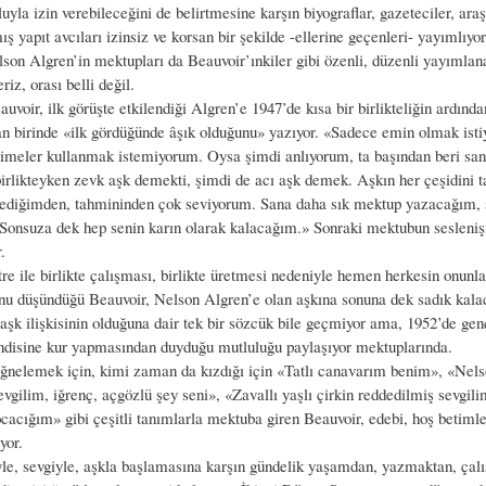
yla izin verebileceğini de belirtmesine karşın biyograflar, gazeteciler, araş
yapıt avcıları izinsiz ve korsan bir şekilde -ellerine geçenleri- yayımlıyo
lson Algren’in mektupları da Beauvoir’ınkiler gibi özenli, düzenli yayım
riz, orası belli değil.
voir, ilk görüşte etkilendiği Algren’e 1947’de kısa bir birlikteliğin ardında
n birinde «ilk gördüğünde âşık olduğunu» yazıyor. «Sadece emin olmak ist
elimeler kullanmak istemiyorum. Oysa şimdi anlıyorum, ta başından beri san
irlikteyken zevk aşk demekti, şimdi de acı aşk demek. Aşkın her çeşidini t
ediğimden, tahmininden çok seviyorum. Sana daha sık mektup yazacağım, 
 Sonsuza dek hep senin karın olarak kalacağım.» Sonraki mektubun seslenişi
.
re ile birlikte çalışması, birlikte üretmesi nedeniyle hemen herkesin onunla
unu düşündüğü Beauvoir, Nelson Algren’e olan aşkına sonuna dek sadık kalac
 aşk ilişkisinin olduğuna dair tek bir sözcük bile geçmiyor ama, 1952’de gen
ndisine kur yapmasından duyduğu mutluluğu paylaşıyor mektuplarında.
nelemek için, kimi zaman da kızdığı için «Tatlı canavarım benim», «Nelso
evgilim, iğrenç, açgözlü şey seni», «Zavallı yaşlı çirkin reddedilmiş sevgil
cacığım» gibi çeşitli tanımlarla mektuba giren Beauvoir, edebi, hoş betimle
yor.
le, sevgiyle, aşkla başlamasına karşın gündelik yaşamdan, yazmaktan, çal