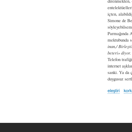
direnmekten, d
entelektüeller
içten, alabil
Simone de Bea
söyleyebilsem
Parmağında Al
mektubunda s
inan,/ Birleşt
beteri» diyor.
Telefon trafi
internet aşkl
sanki. Ya da 
duygusuz sert
eleştiri
kork
Book
traversal
links
for