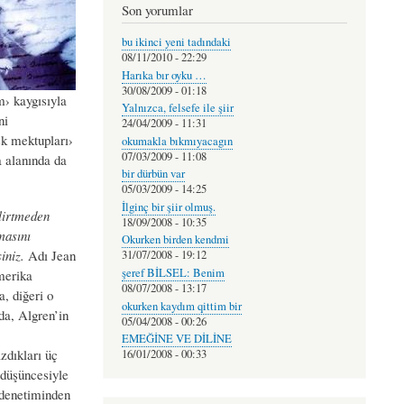
Son yorumlar
bu ikinci yeni tadındaki
08/11/2010 - 22:29
Harıka bır oyku …
30/08/2009 - 01:18
m› kaygısıyla
Yalnızca, felsefe ile şiir
ni
24/04/2009 - 11:31
şk mektupları›
okumakla bıkmıyacagın
07/03/2009 - 11:08
a alanında da
bir dürbün var
05/03/2009 - 14:25
İlginç bir şiir olmuş.
lirtmeden
18/09/2008 - 10:35
masını
Okurken birden kendmi
iniz.
Adı Jean
31/07/2008 - 19:12
şeref BİLSEL: Benim
merika
08/07/2008 - 13:17
a, diğeri o
okurken kaydım qittim bir
da, Algren’in
05/04/2008 - 00:26
EMEĞİNE VE DİLİNE
zdıkları üç
16/01/2008 - 00:33
r düşüncesiyle
 denetiminden