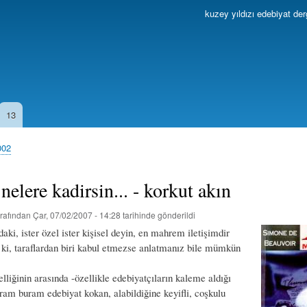
Ana
kuzey yıldızı edebiyat der
içeriğe
atla
13
002
 nelere kadirsin... - korkut akın
rafından
Çar, 07/02/2007 - 14:28
tarihinde gönderildi
ndaki, ister özel ister kişisel deyin, en mahrem iletişimdir
ki, taraflardan biri kabul etmezse anlatmanız bile mümkün
elliğinin arasında -özellikle edebiyatçıların kaleme aldığı
ram buram edebiyat kokan, alabildiğine keyifli, coşkulu