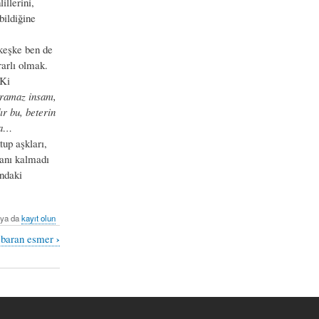
illerini,
bildiğine
keşke ben de
arlı olmak.
 Ki
ramaz insanı,
ır bu, beterin
ğa…
up aşkları,
canı kalmadı
ndaki
ya da
kayıt olun
›
 - baran esmer