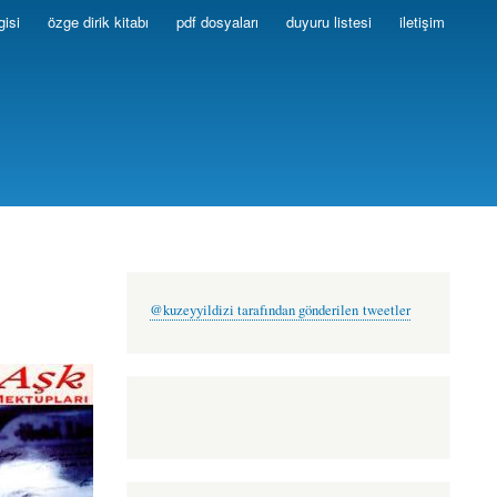
gisi
özge dirik kitabı
pdf dosyaları
duyuru listesi
iletişim
@kuzeyyildizi tarafından gönderilen tweetler