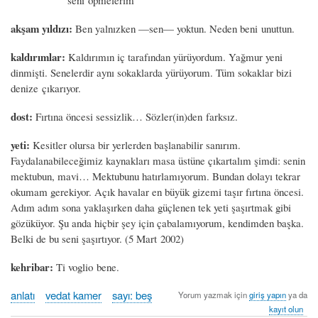
akşam yıldızı:
Ben yalnızken —sen— yoktun. Neden beni unuttun.
kaldırımlar:
Kaldırımın iç tarafından yürüyordum. Yağmur yeni
dinmişti. Senelerdir aynı sokaklarda yürüyorum. Tüm sokaklar bizi
denize çıkarıyor.
dost:
Fırtına öncesi sessizlik… Sözler(in)den farksız.
yeti:
Kesitler olursa bir yerlerden başlanabilir sanırım.
Faydalanabileceğimiz kaynakları masa üstüne çıkartalım şimdi: senin
mektubun, mavi… Mektubunu hatırlamıyorum. Bundan dolayı tekrar
okumam gerekiyor. Açık havalar en büyük gizemi taşır fırtına öncesi.
Adım adım sona yaklaşırken daha güçlenen tek yeti şaşırtmak gibi
gözüküyor. Şu anda hiçbir şey için çabalamıyorum, kendimden başka.
Belki de bu seni şaşırtıyor. (5 Mart 2002)
kehribar:
Ti voglio bene.
anlatı
vedat kamer
sayı: beş
Yorum yazmak için
giriş yapın
ya da
kayıt olun