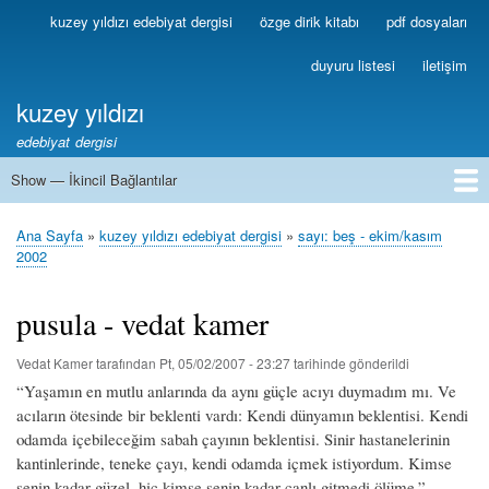
Ana
kuzey yıldızı edebiyat dergisi
özge dirik kitabı
pdf dosyaları
Birincil
içeriğe
Bağlantılar
atla
duyuru listesi
iletişim
kuzey yıldızı
edebiyat dergisi
Show — İkincil Bağlantılar
İkincil
Bağlantılar
1
2
3
4
5
6
7
8
9
10
11
12
13
Ana Sayfa
kuzey yıldızı edebiyat dergisi
sayı: beş - ekim/kasım
Sayfa
2002
yolu
pusula - vedat kamer
Vedat Kamer
tarafından
Pt, 05/02/2007 - 23:27
tarihinde gönderildi
“Yaşamın en mutlu anlarında da aynı güçle acıyı duymadım mı. Ve
acıların ötesinde bir beklenti vardı: Kendi dünyamın beklentisi. Kendi
odamda içebileceğim sabah çayının beklentisi. Sinir hastanelerinin
kantinlerinde, teneke çayı, kendi odamda içmek istiyordum. Kimse
senin kadar güzel, hiç kimse senin kadar canlı gitmedi ölüme.” –