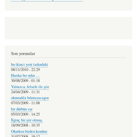
Son yorumlar
bu ikinci yeni tadındaki
08/11/2010 - 22:29
Harıka bır oyku …
30/08/2009 - 01:18
Yalnızca, felsefe ile şiir
24/04/2009 - 11:31
okumakla bıkmıyacagın
07/03/2009 - 11:08
bir dürbün var
05/03/2009 - 14:25
İlginç bir şiir olmuş.
18/09/2008 - 10:35
Okurken birden kendmi
31/07/2008 - 19:12