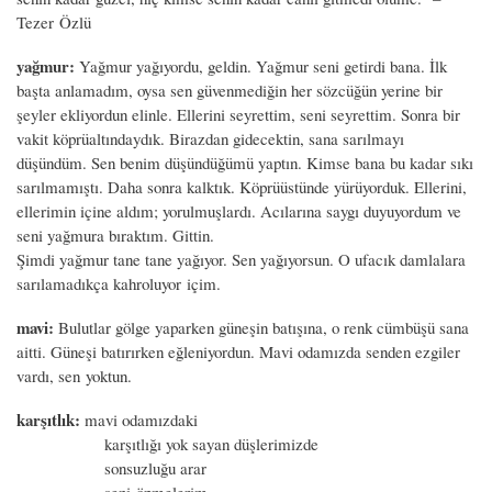
Tezer Özlü
yağmur:
Yağmur yağıyordu, geldin. Yağmur seni getirdi bana. İlk
başta anlamadım, oysa sen güvenmediğin her sözcüğün yerine bir
şeyler ekliyordun elinle. Ellerini seyrettim, seni seyrettim. Sonra bir
vakit köprüaltındaydık. Birazdan gidecektin, sana sarılmayı
düşündüm. Sen benim düşündüğümü yaptın. Kimse bana bu kadar sıkı
sarılmamıştı. Daha sonra kalktık. Köprüüstünde yürüyorduk. Ellerini,
ellerimin içine aldım; yorulmuşlardı. Acılarına saygı duyuyordum ve
seni yağmura bıraktım. Gittin.
Şimdi yağmur tane tane yağıyor. Sen yağıyorsun. O ufacık damlalara
sarılamadıkça kahroluyor içim.
mavi:
Bulutlar gölge yaparken güneşin batışına, o renk cümbüşü sana
aitti. Güneşi batırırken eğleniyordun. Mavi odamızda senden ezgiler
vardı, sen yoktun.
karşıtlık:
mavi odamızdaki
karşıtlığı yok sayan düşlerimizde
sonsuzluğu arar
seni öpmelerim