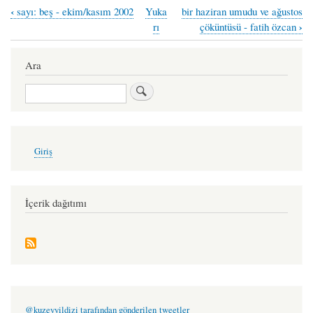
‹
sayı: beş - ekim/kasım 2002
Yuka
bir haziran umudu ve ağustos
Book
›
rı
çöküntüsü - fatih özcan
traversal
links
Ara
for
Ara
pusula
-
vedat
User
Giriş
account
kamer
menu
İçerik dağıtımı
@kuzeyyildizi tarafından gönderilen tweetler