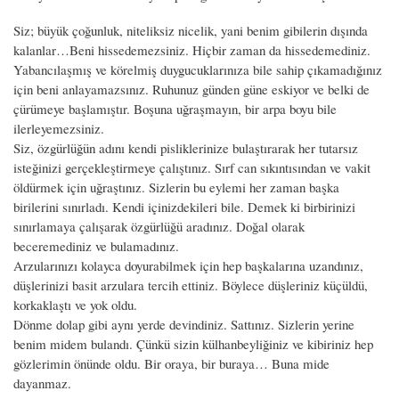
Siz; büyük çoğunluk, niteliksiz nicelik, yani benim gibilerin dışında
kalanlar…Beni hissedemezsiniz. Hiçbir zaman da hissedemediniz.
Yabancılaşmış ve körelmiş duygucuklarınıza bile sahip çıkamadığınız
için beni anlayamazsınız. Ruhunuz günden güne eskiyor ve belki de
çürümeye başlamıştır. Boşuna uğraşmayın, bir arpa boyu bile
ilerleyemezsiniz.
Siz, özgürlüğün adını kendi pisliklerinize bulaştırarak her tutarsız
isteğinizi gerçekleştirmeye çalıştınız. Sırf can sıkıntısından ve vakit
öldürmek için uğraştınız. Sizlerin bu eylemi her zaman başka
birilerini sınırladı. Kendi içinizdekileri bile. Demek ki birbirinizi
sınırlamaya çalışarak özgürlüğü aradınız. Doğal olarak
beceremediniz ve bulamadınız.
Arzularınızı kolayca doyurabilmek için hep başkalarına uzandınız,
düşlerinizi basit arzulara tercih ettiniz. Böylece düşleriniz küçüldü,
korkaklaştı ve yok oldu.
Dönme dolap gibi aynı yerde devindiniz. Sattınız. Sizlerin yerine
benim midem bulandı. Çünkü sizin külhanbeyliğiniz ve kibiriniz hep
gözlerimin önünde oldu. Bir oraya, bir buraya… Buna mide
dayanmaz.