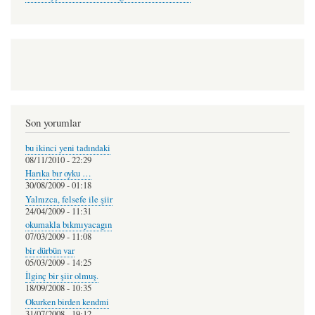
Son yorumlar
bu ikinci yeni tadındaki
08/11/2010 - 22:29
Harıka bır oyku …
30/08/2009 - 01:18
Yalnızca, felsefe ile şiir
24/04/2009 - 11:31
okumakla bıkmıyacagın
07/03/2009 - 11:08
bir dürbün var
05/03/2009 - 14:25
İlginç bir şiir olmuş.
18/09/2008 - 10:35
Okurken birden kendmi
31/07/2008 - 19:12