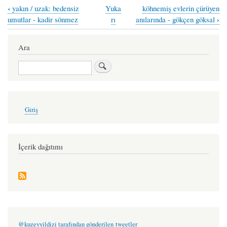
‹
yakın / uzak: bedensiz
Yuka
köhnemiş evlerin çürüyen
Book
›
umutlar - kadir sönmez
rı
anılarında - gökçen göksal
traversal
links
Ara
for
Ara
siz
-
zafer
User
Giriş
account
yalçınpınar
menu
İçerik dağıtımı
@kuzeyyildizi tarafından gönderilen tweetler