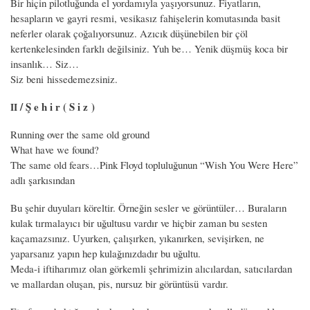
Bir hiçin pilotluğunda el yordamıyla yaşıyorsunuz. Fiyatların,
hesapların ve gayri resmi, vesikasız fahişelerin komutasında basit
neferler olarak çoğalıyorsunuz. Azıcık düşünebilen bir çöl
kertenkelesinden farklı değilsiniz. Yuh be… Yenik düşmüş koca bir
insanlık… Siz…
Siz beni hissedemezsiniz.
/ Ş e h i r ( S i z )
II
Running over the same old ground
What have we found?
The same old fears…
Pink Floyd topluluğunun “Wish You Were Here”
adlı şarkısından
Bu şehir duyuları köreltir. Örneğin sesler ve görüntüler… Buraların
kulak tırmalayıcı bir uğultusu vardır ve hiçbir zaman bu sesten
kaçamazsınız. Uyurken, çalışırken, yıkanırken, sevişirken, ne
yaparsanız yapın hep kulağınızdadır bu uğultu.
Meda-i iftiharımız olan görkemli şehrimizin alıcılardan, satıcılardan
ve mallardan oluşan, pis, nursuz bir görüntüsü vardır.