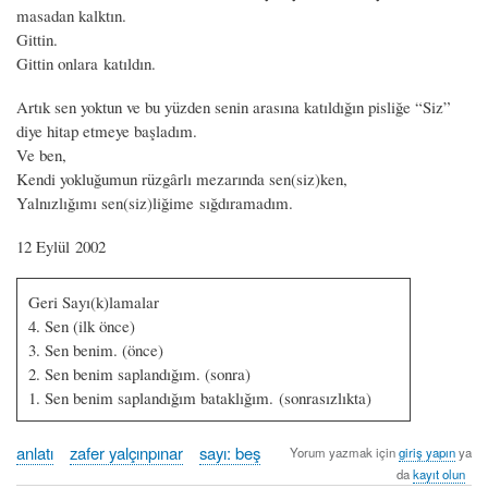
masadan kalktın.
Gittin.
Gittin onlara katıldın.
Artık sen yoktun ve bu yüzden senin arasına katıldığın pisliğe “Siz”
diye hitap etmeye başladım.
Ve ben,
Kendi yokluğumun rüzgârlı mezarında sen(siz)ken,
Yalnızlığımı sen(siz)liğime sığdıramadım.
12 Eylül 2002
Geri Sayı(k)lamalar
4. Sen (ilk önce)
3. Sen benim. (önce)
2. Sen benim saplandığım. (sonra)
1. Sen benim saplandığım bataklığım. (sonrasızlıkta)
anlatı
zafer yalçınpınar
sayı: beş
Yorum yazmak için
giriş yapın
ya
da
kayıt olun