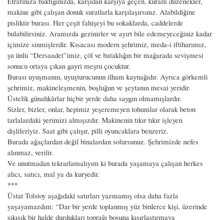
Etrafınıza baktığınızda, karşıdan karşıya geçen, kurallı düzenekler,
makine gibi çalışan donuk suratlarla karşılaşırsınız. Alabildiğine
pisliktir burası. Her çeşit fahişeyi bu sokaklarda, caddelerde
bulabilirsiniz. Aramızda gezinirler ve ayırt bile edemeyeceğiniz kadar
içimize sinmişlerdir. Kısacası modern şehrimiz, meda-i iftiharımız,
şu ünlü “Dersaadet”imiz, çöl ve bataklığın bir mağarada sevişmesi
sonucu ortaya çıkan gayri meşru çocuktur.
Burası uyuşmanın, uyuşturucunun ilham kaynağıdır. Ayrıca görkemli
şehrimiz, makineleşmenin, boşluğun ve şeytanın mesai yeridir.
Üstelik günahkârlar hiçbir yerde daha saygın olmamışlardır.
Sizler, bizler, onlar, hepimiz yeşeremeyen tohumlar olarak beton
tarlalardaki yerimizi almışızdır. Makinenin tıkır tıkır işleyen
dişlileriyiz. Saat gibi çalışır, pilli oyuncaklara benzeriz.
Burada ağaçlardan değil binalardan solursunuz. Şehrimizde nefes
alınmaz, verilir.
Ve unutmadan tekrarlamalıyım ki burada yaşamaya çalışan herkes
alıcı, satıcı, mal ya da kuryedir.
***
Üstat Tolstoy aşağıdaki satırları yazmamış olsa daha fazla
yaşayamazdım: “Dar bir yerde toplanmış yüz binlerce kişi, üzerinde
sıkışık bir halde durdukları toprağı boşuna kısırlaştırmaya