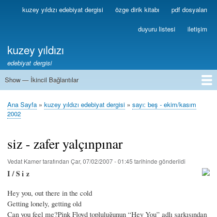
Ana
kuzey yıldızı edebiyat dergisi
özge dirik kitabı
pdf dosyaları
Birincil
içeriğe
Bağlantılar
atla
duyuru listesi
iletişim
kuzey yıldızı
edebiyat dergisi
Show — İkincil Bağlantılar
İkincil
Bağlantılar
1
2
3
4
5
6
7
8
9
10
11
12
13
Ana Sayfa
kuzey yıldızı edebiyat dergisi
sayı: beş - ekim/kasım
Sayfa
2002
yolu
siz - zafer yalçınpınar
Vedat Kamer
tarafından
Çar, 07/02/2007 - 01:45
tarihinde gönderildi
I / S i z
Hey you, out there in the cold
Getting lonely, getting old
Can you feel me?
Pink Floyd topluluğunun “Hey You” adlı şarkısından