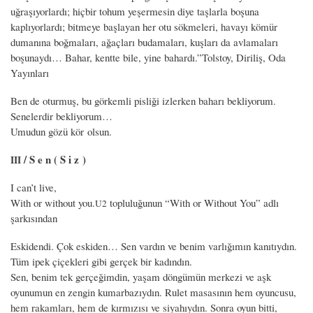
uğraşıyorlardı; hiçbir tohum yeşermesin diye taşlarla boşuna
kaplıyorlardı; bitmeye başlayan her otu sökmeleri, havayı kömür
dumanına boğmaları, ağaçları budamaları, kuşları da avlamaları
boşunaydı… Bahar, kentte bile, yine bahardı.”
Tolstoy, Diriliş, Oda
Yayınları
Ben de oturmuş, bu görkemli pisliği izlerken baharı bekliyorum.
Senelerdir bekliyorum…
Umudun gözü kör olsun.
/ S e n ( S i z )
III
I can’t live,
With or without you.
topluluğunun “With or Without You” adlı
U2
şarkısından
Eskidendi. Çok eskiden… Sen vardın ve benim varlığımın kanıtıydın.
Tüm ipek çiçekleri gibi gerçek bir kadındın.
Sen, benim tek gerçeğimdin, yaşam döngümün merkezi ve aşk
oyunumun en zengin kumarbazıydın. Rulet masasının hem oyuncusu,
hem rakamları, hem de kırmızısı ve siyahıydın. Sonra oyun bitti,