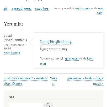
şiir
ayşegül genç
sayı: beş
Yorum yazmak için
giriş yapın
ya da
kayıt
olun
Yorumlar
yusuf
(doğrulanmadı)
İlginç bir şiir olmuş.
Per, 18/09/2008 -
10:35
İlginç bir şiir olmuş.
Kalıcı bağlantı
Yorum yazmak için
giriş yapın
ya da
kayıt
olun
‹
estereosa ouranon* - mustafa
Yuka
gökyüzüne elveda - özgür
Book
›
altay sönmez
rı
macit
traversal
links
Ara
for
Ara