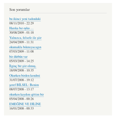
Son yorumlar
bu ikinci yeni tadındaki
08/11/2010 - 22:29
Harıka bır oyku …
30/08/2009 - 01:18
Yalnızca, felsefe ile şiir
24/04/2009 - 11:31
okumakla bıkmıyacagın
07/03/2009 - 11:08
bir dürbün var
05/03/2009 - 14:25
İlginç bir şiir olmuş.
18/09/2008 - 10:35
Okurken birden kendmi
31/07/2008 - 19:12
şeref BİLSEL: Benim
08/07/2008 - 13:17
okurken kaydım qittim bir
05/04/2008 - 00:26
EMEĞİNE VE DİLİNE
16/01/2008 - 00:33