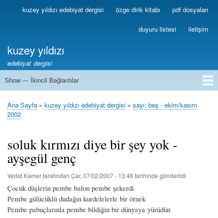
Ana
kuzey yıldızı edebiyat dergisi
özge dirik kitabı
pdf dosyaları
Birincil
içeriğe
Bağlantılar
atla
duyuru listesi
iletişim
kuzey yıldızı
edebiyat dergisi
Show — İkincil Bağlantılar
İkincil
Bağlantılar
1
2
3
4
5
6
7
8
9
10
11
12
13
Ana Sayfa
kuzey yıldızı edebiyat dergisi
sayı: beş - ekim/kasım
Sayfa
2002
yolu
soluk kırmızı diye bir şey yok -
ayşegül genç
Vedat Kamer
tarafından
Çar, 07/02/2007 - 13:46
tarihinde gönderildi
Çocuk düşlerin pembe balon pembe şekerdi
Pembe gülücüklü dudağın kurdelelerle bir örnek
Pembe pabuçlarınla pembe bildiğin bir dünyaya yürüdün