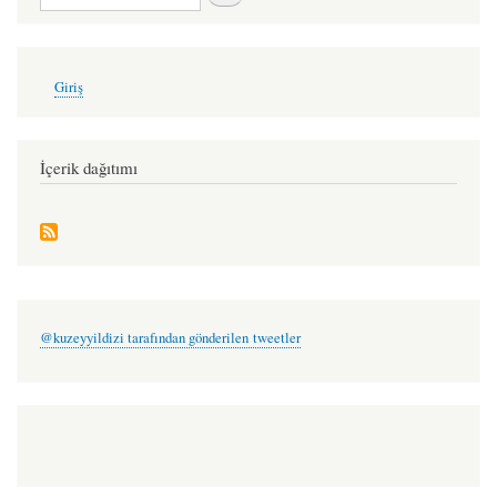
soluk
kırmızı
diye
User
Giriş
account
bir
menu
şey
yok
İçerik dağıtımı
-
ayşegül
genç
@kuzeyyildizi tarafından gönderilen tweetler