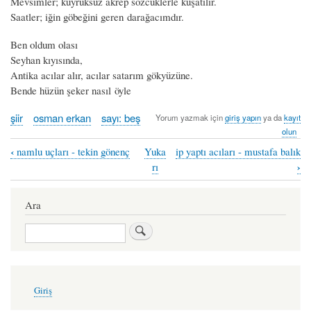
Mevsimler; kuyruksuz akrep sözcüklerle kuşatılır.
Saatler; iğin göbeğini geren darağacımdır.
Ben oldum olası
Seyhan kıyısında,
Antika acılar alır, acılar satarım gökyüzüne.
Bende hüzün şeker nasıl öyle
şiir
osman erkan
sayı: beş
Yorum yazmak için
giriş yapın
ya da
kayıt
olun
‹
namlu uçları - tekin gönenç
Yuka
ip yaptı acıları - mustafa balık
Book
›
rı
traversal
links
Ara
for
Ara
bende
hüzün
şeker
User
Giriş
account
nasıl
menu