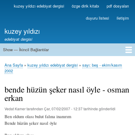
Ana
kuzey yıldızı edebiyat dergisi
özge dirik kitabı
pdf dosyaları
Birincil
içeriğe
Bağlantılar
atla
duyuru listesi
iletişim
kuzey yıldızı
edebiyat dergisi
Show — İkincil Bağlantılar
İkincil
Bağlantılar
1
2
3
4
5
6
7
8
9
10
11
12
13
Ana Sayfa
kuzey yıldızı edebiyat dergisi
sayı: beş - ekim/kasım
Sayfa
2002
yolu
bende hüzün şeker nasıl öyle - osman
erkan
Vedat Kamer
tarafından
Çar, 07/02/2007 - 12:37
tarihinde gönderildi
Ben oldum olası bulut falına inanırım
Bende hüzün şeker nasıl öyle
Ben oldum olası