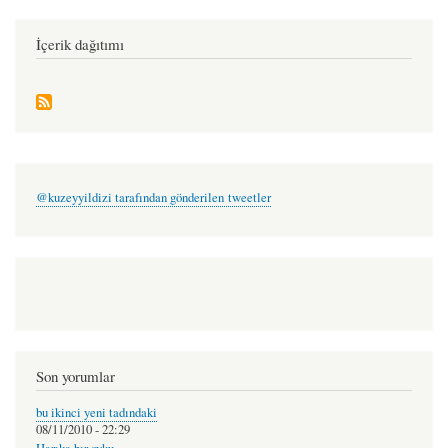
öyle
-
İçerik dağıtımı
osman
erkan
@kuzeyyildizi tarafından gönderilen tweetler
Son yorumlar
bu ikinci yeni tadındaki
08/11/2010 - 22:29