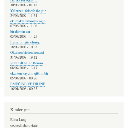
Harıka bır oyku …
30/08/2009 - 01:18
Yalnızca, felsefe ile şiir
24/04/2009 - 11:31
okumakla bıkmıyacagın
07/03/2009 - 11:08
bir dürbün var
05/03/2009 - 14:25
İlginç bir şiir olmuş.
18/09/2008 - 10:35
Okurken birden kendmi
31/07/2008 - 19:12
şeref BİLSEL: Benim
08/07/2008 - 13:17
okurken kaydım qittim bir
05/04/2008 - 00:26
EMEĞİNE VE DİLİNE
16/01/2008 - 00:33
Kimler yeni
Elisa Lang
cookedfishbloviate