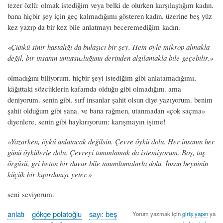
tezer özlü: olmak istediğim veya belki de olurken karşılaştığım kadın.
bana hiçbir şey için geç kalmadığımı gösteren kadın. üzerine beş yüz
kez yazıp da bir kez bile anlatmayı beceremediğim kadın.
«Çünkü sinir hastalığı da bulaşıcı bir şey. Hem öyle mikrop almakla
değil, bir insanın umutsuzluğunu derinden algılamakla bile geçebilir.»
olmadığını biliyorum. hiçbir şeyi istediğim gibi anlatamadığımı,
kâğıttaki sözcüklerin kafamda olduğu gibi olmadığını. ama
deniyorum. senin gibi. sırf insanlar şahit olsun diye yazıyorum. benim
şahit olduğum gibi sana. ve bana rağmen, utanmadan «çok saçma»
diyenlere, senin gibi haykırıyorum: karışmayın işime!
«Yazarken, öykü anlatacak değilsin. Çevre öykü dolu. Her insanın her
günü öykülerle dolu. Çevreyi tanımlamak da istemiyorum. Boş, taş
örgüsü, gri beton bir duvar bile tanımlamalarla dolu. İnsan beyninin
küçük bir kıpırdanışı yeter.»
seni seviyorum.
anlatı
gökçe polatoğlu
sayı: beş
Yorum yazmak için
giriş yapın
ya