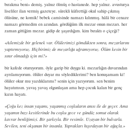
bırakma beni» demiş. yalnız ölmüş o hastanede. hep yalnız. avusturya
liseliler ilan vermiş gazeteye. sürekli küfrettiği okul sahip çıkmış
ölüsüne, ne komik! bebek camisinde namazı kılınmış. hâlâ bir cenaze
namazı görmedim en azından. gördüğüm ilk mezar onun mezarı. her
zaman gittiğim mezar. gidip de şaşırdığım. kim bıraktı o çiçeği?
«Ailemizde bir gelenek var. Ölülerimizi gömdükten sonra, mezarlarını
yaptırmıyoruz. Hiçbirimiz de mezarlığa uğramıyoruz. Ölüm kesin bir
sınır olmadığı için mi?»
bir kafede oturuyorum. öyle garip bir duygu ki. mezarlığın duvarından
ayrılamıyorum. ölüler duyar mı söylediklerimi? ben konuşamam ki!
ölüler okur mu yazdıklarımı? senin için yazıyorum. sen benim
hayatımsın. yavaş yavaş olgunlaşan ama hep çocuk kalan bir genç
kızın hayatı.
«Çoğu kez insan yaşamı, yaşanmış coşkuların anısı ile de geçer. Ama
yaşamın bazı kesitlerinde bu coşku gece ve gündüz somut olarak
kavrar benliğimizi. Bir şarkıyla. Bir resimle. Uzayan bir bulvarla.
Sevilen, teni okşanan bir insanla. Yaprakları hışırdayan bir ağaçla.»