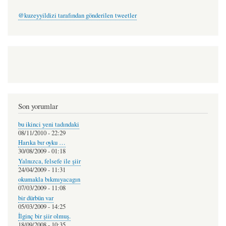
@kuzeyyildizi tarafından gönderilen tweetler
Son yorumlar
bu ikinci yeni tadındaki
08/11/2010 - 22:29
Harıka bır oyku …
30/08/2009 - 01:18
Yalnızca, felsefe ile şiir
24/04/2009 - 11:31
okumakla bıkmıyacagın
07/03/2009 - 11:08
bir dürbün var
05/03/2009 - 14:25
İlginç bir şiir olmuş.
18/09/2008 - 10:35