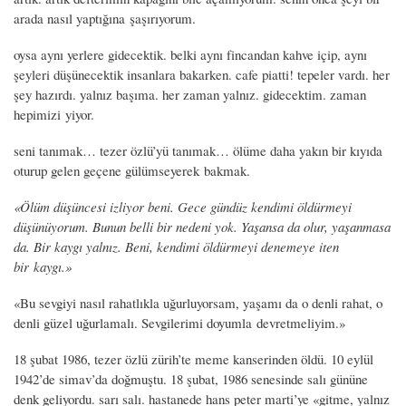
arada nasıl yaptığına şaşırıyorum.
oysa aynı yerlere gidecektik. belki aynı fincandan kahve içip, aynı
şeyleri düşünecektik insanlara bakarken. cafe piatti! tepeler vardı. her
şey hazırdı. yalnız başıma. her zaman yalnız. gidecektim. zaman
hepimizi yiyor.
seni tanımak… tezer özlü’yü tanımak… ölüme daha yakın bir kıyıda
oturup gelen geçene gülümseyerek bakmak.
«Ölüm düşüncesi izliyor beni. Gece gündüz kendimi öldürmeyi
düşünüyorum. Bunun belli bir nedeni yok. Yaşansa da olur, yaşanmasa
da. Bir kaygı yalnız. Beni, kendimi öldürmeyi denemeye iten
bir kaygı.»
«Bu sevgiyi nasıl rahatlıkla uğurluyorsam, yaşamı da o denli rahat, o
denli güzel uğurlamalı. Sevgilerimi doyumla devretmeliyim.»
18 şubat 1986, tezer özlü zürih’te meme kanserinden öldü. 10 eylül
1942’de simav’da doğmuştu. 18 şubat, 1986 senesinde salı gününe
denk geliyordu. sarı salı. hastanede hans peter marti’ye «gitme, yalnız