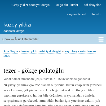
Ana
kuzey yıldızı edebiyat dergisi
özge dirik kitabı
pdf dosyaları
Birincil
içeriğe
Bağlantılar
atla
duyuru listesi
iletişim
kuzey yıldızı
edebiyat dergisi
Show — İkincil Bağlantılar
İkincil
Bağlantılar
1
2
3
4
5
6
7
8
9
10
11
12
13
Ana Sayfa
kuzey yıldızı edebiyat dergisi
sayı: beş - ekim/kasım
Sayfa
2002
yolu
tezer - gökçe polatoğlu
Vedat Kamer
tarafından
Çar, 07/02/2007 - 15:06
tarihinde gönderildi
bu yazıyı yazmak çok zor olacak biliyorsun. bütün kitaplarını yüzüncü
kez okumam, gökyüzüne ve o kelebeğe bakarak mutlu gezintiler
yapmam gerekecek. harfler bile değişiyor. araya senden cümleler
serpiştirmem gerekecek. ama bütün bunlar için yeterince vaktim yok
artık. artık defterimin kapağını bile açamıyorum. senin onca şeyi bir