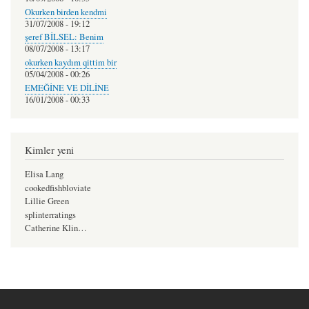
Okurken birden kendmi
31/07/2008 - 19:12
şeref BİLSEL: Benim
08/07/2008 - 13:17
okurken kaydım qittim bir
05/04/2008 - 00:26
EMEĞİNE VE DİLİNE
16/01/2008 - 00:33
Kimler yeni
Elisa Lang
cookedfishbloviate
Lillie Green
splinterratings
Catherine Klin…