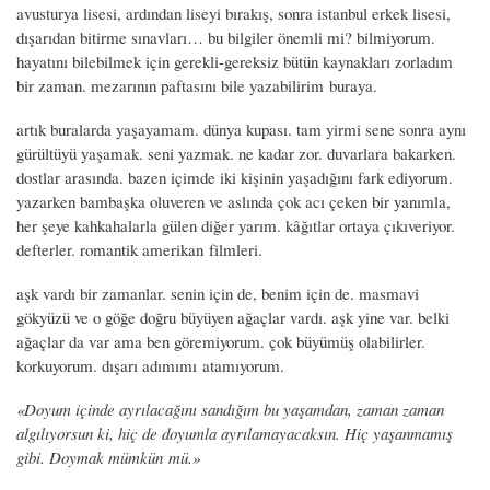
avusturya lisesi, ardından liseyi bırakış, sonra istanbul erkek lisesi,
dışarıdan bitirme sınavları… bu bilgiler önemli mi? bilmiyorum.
hayatını bilebilmek için gerekli-gereksiz bütün kaynakları zorladım
bir zaman. mezarının paftasını bile yazabilirim buraya.
artık buralarda yaşayamam. dünya kupası. tam yirmi sene sonra aynı
gürültüyü yaşamak. seni yazmak. ne kadar zor. duvarlara bakarken.
dostlar arasında. bazen içimde iki kişinin yaşadığını fark ediyorum.
yazarken bambaşka oluveren ve aslında çok acı çeken bir yanımla,
her şeye kahkahalarla gülen diğer yarım. kâğıtlar ortaya çıkıveriyor.
defterler. romantik amerikan filmleri.
aşk vardı bir zamanlar. senin için de, benim için de. masmavi
gökyüzü ve o göğe doğru büyüyen ağaçlar vardı. aşk yine var. belki
ağaçlar da var ama ben göremiyorum. çok büyümüş olabilirler.
korkuyorum. dışarı adımımı atamıyorum.
«Doyum içinde ayrılacağını sandığım bu yaşamdan, zaman zaman
algılıyorsun ki, hiç de doyumla ayrılamayacaksın. Hiç yaşanmamış
gibi. Doymak mümkün mü.»