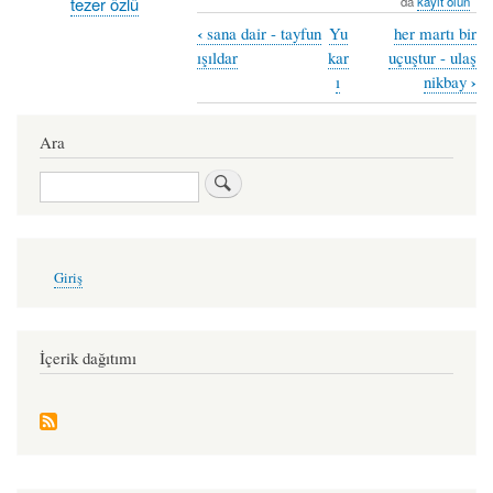
tezer özlü
da
kayıt olun
‹
sana dair - tayfun
Yu
her martı bir
Book
ışıldar
kar
uçuştur - ulaş
traversal
›
ı
nikbay
links
Ara
for
tezer
Ara
-
gökçe
User
polatoğlu
Giriş
account
menu
İçerik dağıtımı