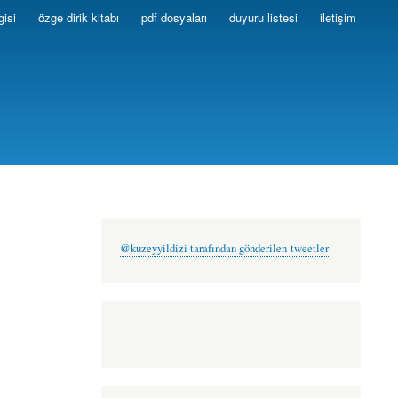
gisi
özge dirik kitabı
pdf dosyaları
duyuru listesi
iletişim
@kuzeyyildizi tarafından gönderilen tweetler