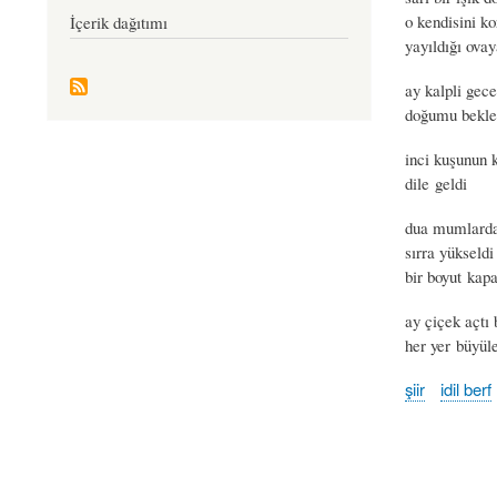
o kendisini k
İçerik dağıtımı
yayıldığı ova
ay kalpli gece
doğumu bekle
inci kuşunun k
dile geldi
dua mumlarda
sırra yükseldi
bir boyut kap
ay çiçek açtı 
her yer büyül
şiir
idil berf
Book
traversal