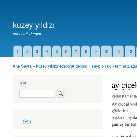
Birincil
Bağlantılar
kuzey yıldızı
edebiyat dergisi
1
2
3
4
5
6
7
8
9
10
11
12
İkincil
Bağlantılar
Ana Sayfa
kuzey yıldızı edebiyat dergisi
sayı: on üç - temmuz/ağ
Sayfa
yolu
ay çiçek
Ara
Ara
Vedat Kamer
ta
Ay çiçeği kol
gözlerim
başka dünyal
User
Giriş
account
gümüş bir bal
menu
sarı bir ışık 