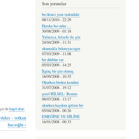
Son yorumlar
bu ikinci yeni tadındaki
08/11/2010 - 22:29
Harıka bır oyku …
30/08/2009 - 01:18
Yalnızca, felsefe ile şiir
24/04/2009 - 11:31
okumakla bıkmıyacagın
07/03/2009 - 11:08
bir dürbün var
05/03/2009 - 14:25
İlginç bir şiir olmuş.
18/09/2008 - 10:35
Okurken birden kendmi
31/07/2008 - 19:12
şeref BİLSEL: Benim
08/07/2008 - 13:17
okurken kaydım qittim bir
ya da
kayıt olun
05/04/2008 - 00:26
EMEĞİNE VE DİLİNE
ıldızı - volkan
16/01/2008 - 00:33
›
hacıoğlu