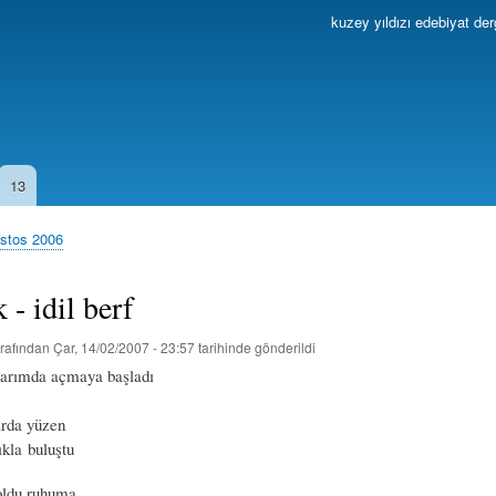
Ana
kuzey yıldızı edebiyat der
içeriğe
atla
13
ustos 2006
 - idil berf
rafından
Çar, 14/02/2007 - 23:57
tarihinde gönderildi
larımda açmaya başladı
arda yüzen
ıkla buluştu
doldu ruhuma