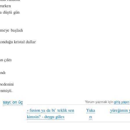
orurken
ya düştü gün
meye başladı
onduğu kristal dallar
n çıktı
andı
bedenini
enmişti.
sayı: on üç
Yorum yazmak için
giriş yapın
‹
fusion ya da bi’ teklik sen
Yuka
yüreğimin y
kimsin? - duygu güles
rı