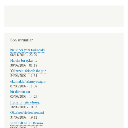
Son yorumlar
bu ikinci yeni tadındaki
08/11/2010 - 22:29
Harıka bır oyku …
30/08/2009 - 01:18
Yalnızca, felsefe ile şiir
24/04/2009 - 11:31
okumakla bıkmıyacagın
07/03/2009 - 11:08
bir dürbün var
05/03/2009 - 14:25
İlginç bir şiir olmuş.
18/09/2008 - 10:35
Okurken birden kendmi
31/07/2008 - 19:12
şeref BİLSEL: Benim
08/07/2008 - 13:17