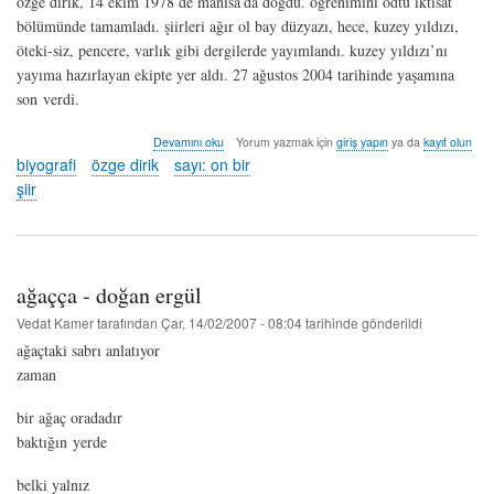
özge dirik, 14 ekim 1978’de manisa’da doğdu. öğrenimini odtü iktisat
bölümünde tamamladı. şiirleri ağır ol bay düzyazı, hece, kuzey yıldızı,
öteki-siz, pencere, varlık gibi dergilerde yayımlandı. kuzey yıldızı’nı
yayıma hazırlayan ekipte yer aldı. 27 ağustos 2004 tarihinde yaşamına
son verdi.
özge
Devamını oku
Yorum yazmak için
giriş yapın
ya da
kayıt olun
dir/ik¹’in
biyografi
özge dirik
sayı: on bir
bütün
şiir
şiirleri’ne
başlangıç
denemesi²
hakkında
ağaçça - doğan ergül
Vedat Kamer
tarafından
Çar, 14/02/2007 - 08:04
tarihinde gönderildi
ağaçtaki sabrı anlatıyor
zaman
bir ağaç oradadır
baktığın yerde
belki yalnız