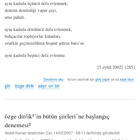
aynı kadınla üçüncü defa evlenmek,
denizin demlediği vapur çayı,
ama pahalı.
aynı kadınla dördüncü defa evlenmek,
bohçacılar topluyorlar kalanları,
ısrarkâr geçimsizlikten hoşnut şehrin baro’su.
aynı kadınla beşinci defa evlenme.
[5 eylül 2002] {285}
bor'un
Devamını oku
Yorum yazmak için
giriş yapın
ya da
kayıt olun
pazarı
şiir
özge dirik
sayı: on bir
-
özge
dirik
hakkında
özge dir/ik¹’in bütün şiirleri’ne başlangıç
denemesi²
Vedat Kamer
tarafından
Çar, 14/02/2007 - 08:11
tarihinde gönderildi