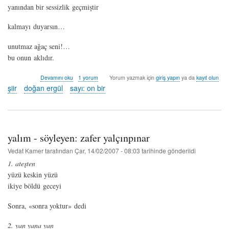
yanından bir sessizlik geçmiştir
kalmayı duyarsın…
unutmaz ağaç seni!…
bu onun aklıdır.
ağaçça
Devamını oku
1 yorum
Yorum yazmak için
giriş yapın
ya da
kayıt olun
-
şiir
doğan ergül
sayı: on bir
doğan
ergül
hakkında
yalım - söyleyen: zafer yalçınpınar
Vedat Kamer
tarafından
Çar, 14/02/2007 - 08:03
tarihinde gönderildi
1. ateşten
yüzü keskin yüzü
ikiye böldü geceyi
Sonra, «sonra yoktur» dedi
2. yan yana yan