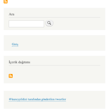
Ara
Ara
User
Giriş
account
menu
İçerik dağıtımı
@kuzeyyildizi tarafından gönderilen tweetler