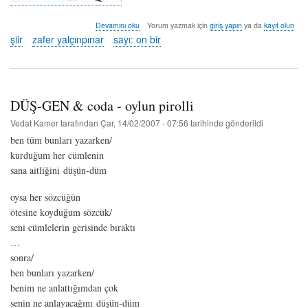
yalım
Devamını oku
Yorum yazmak için
giriş yapın
ya da
kayıt olun
-
şiir
zafer yalçınpınar
sayı: on bir
söyleyen:
zafer
yalçınpınar
hakkında
DÜŞ-GEN & coda - oylun pirolli
Vedat Kamer
tarafından
Çar, 14/02/2007 - 07:56
tarihinde gönderildi
ben tüm bunları yazarken/
kurduğum her cümlenin
sana aitliğini düşün-düm
oysa her sözcüğün
ötesine koyduğum sözcük/
seni cümlelerin gerisinde bıraktı
…
sonra/
ben bunları yazarken/
benim ne anlattığımdan çok
senin ne anlayacağını düşün-düm