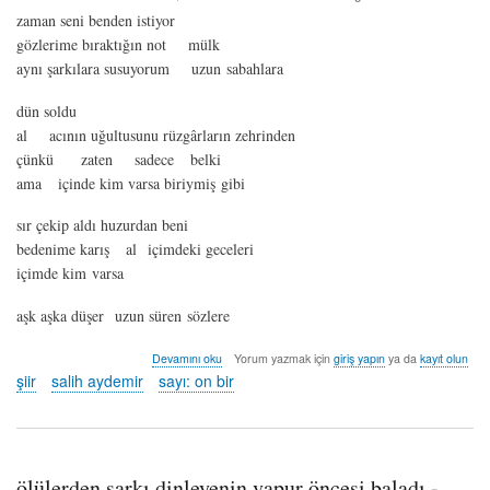
zaman seni benden istiyor
gözlerime bıraktığın not mülk
aynı şarkılara susuyorum uzun sabahlara
dün soldu
al acının uğultusunu rüzgârların zehrinden
çünkü zaten sadece belki
ama içinde kim varsa biriymiş gibi
sır çekip aldı huzurdan beni
bedenime karış al içimdeki geceleri
içimde kim varsa
aşk aşka düşer uzun süren sözlere
tenimi
Devamını oku
Yorum yazmak için
giriş yapın
ya da
kayıt olun
tut
şiir
salih aydemir
sayı: on bir
*
-
salih
aydemir
hakkında
ölülerden şarkı dinleyenin vapur öncesi baladı -