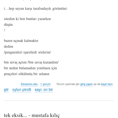
(…hep suyun karşı tarafındaydı görüntün)
istedim ki ben bunları yazarken
düşün
!
bazen uçmak kalmaktır
dedim
/penguenleri işaretledi sözlerin/
bin savaş açtım /bin savaş kazandım/
bir neden bulamadım yenilmen için
pençeleri sökülmüş bir aslanın
DÜŞ-
Devamını oku
1 yorum
Yorum yazmak için
giriş yapın
ya da
kayıt olun
GEN
şiir
oylun pirolli
sayı: on bir
&
coda
-
oylun
pirolli
tek eksik... - mustafa kılıç
hakkında