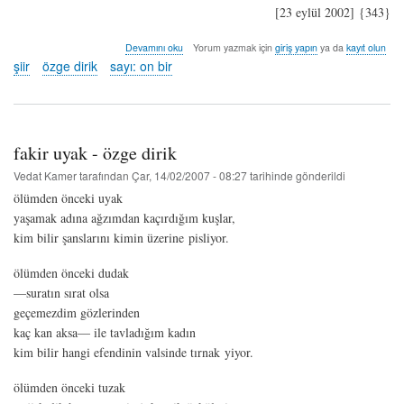
[23 eylül 2002] {343}
emniyet
Devamını oku
Yorum yazmak için
giriş yapın
ya da
kayıt olun
kayığı
şiir
özge dirik
sayı: on bir
-
özge
dirik
hakkında
fakir uyak - özge dirik
Vedat Kamer
tarafından
Çar, 14/02/2007 - 08:27
tarihinde gönderildi
ölümden önceki uyak
yaşamak adına ağzımdan kaçırdığım kuşlar,
kim bilir şanslarını kimin üzerine pisliyor.
ölümden önceki dudak
—suratın sırat olsa
geçemezdim gözlerinden
kaç kan aksa— ile tavladığım kadın
kim bilir hangi efendinin valsinde tırnak yiyor.
ölümden önceki tuzak