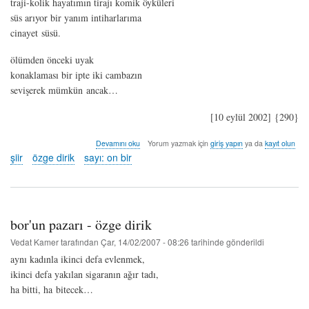
traji-kolik hayatımın tirajı komik öyküleri
süs arıyor bir yanım intiharlarıma
cinayet süsü.
ölümden önceki uyak
konaklaması bir ipte iki cambazın
sevişerek mümkün ancak…
[10 eylül 2002] {290}
fakir
Devamını oku
Yorum yazmak için
giriş yapın
ya da
kayıt olun
uyak
şiir
özge dirik
sayı: on bir
-
özge
dirik
hakkında
bor'un pazarı - özge dirik
Vedat Kamer
tarafından
Çar, 14/02/2007 - 08:26
tarihinde gönderildi
aynı kadınla ikinci defa evlenmek,
ikinci defa yakılan sigaranın ağır tadı,
ha bitti, ha bitecek…