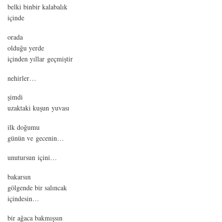
belki binbir kalabalık
içinde
orada
olduğu yerde
içinden yıllar geçmiştir
nehirler…
şimdi
uzaktaki kuşun yuvası
ilk doğumu
günün ve gecenin…
unutursun içini…
bakarsın
gölgende bir salıncak
içindesin…
bir ağaca bakmışsın