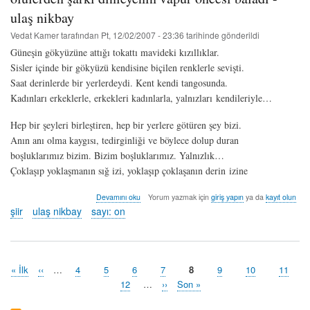
ulaş nikbay
Vedat Kamer
tarafından
Pt, 12/02/2007 - 23:36
tarihinde gönderildi
Güneşin gökyüzüne attığı tokattı mavideki kızıllıklar.
Sisler içinde bir gökyüzü kendisine biçilen renklerle sevişti.
Saat derinlerde bir yerlerdeydi. Kent kendi tangosunda.
Kadınları erkeklerle, erkekleri kadınlarla, yalnızları kendileriyle…
Hep bir şeyleri birleştiren, hep bir yerlere götüren şey bizi.
Anın anı olma kaygısı, tedirginliği ve böylece dolup duran
boşluklarımız bizim. Bizim boşluklarımız. Yalnızlık…
Çoklaşıp yoklaşmanın sığ izi, yoklaşıp çoklaşanın derin izine
ölülerden
Devamını oku
Yorum yazmak için
giriş yapın
ya da
kayıt olun
şarkı
şiir
ulaş nikbay
sayı: on
dinleyenin
vapur
öncesi
baladı
-
İlk
« İlk
Önceki
‹‹
…
Sayfa
4
Sayfa
5
Sayfa
6
Sayfa
7
Şu
8
Sayfa
9
Sayfa
10
Sayfa
11
ulaş
Pagination
sayfa
sayfa
an
Sayfa
12
…
Sonraki
››
Last
Son »
nikbay
kullanılan
sayfa
page
hakkında
sayfa