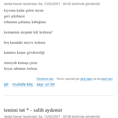
Vedat Kamer
tarafından
Sa, 13/02/2007 - 00:40
tarihinde gönderildi
kıyısına kadar gelen suyun
geri çekilmesi
tohumun çatlamış kabuğuna
kestanenin ateşinde kül korkusu!
boş kasadaki meyve kokusu
kanatsız kuşun gövdesizliği
simsiyah kumaşı çizen
beyaz sabunun tortusu
tek
Devamını oku
Yorum yazmak için
giriş yapın
ya da
kayıt olun
eksik...
şiir
mustafa kılıç
sayı: on bir
-
mustafa
kılıç
hakkında
tenimi tut * - salih aydemir
Vedat Kamer
tarafından
Sa, 13/02/2007 - 00:38
tarihinde gönderildi