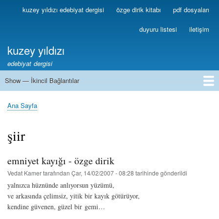
Ana
kuzey yıldızı edebiyat dergisi
özge dirik kitabı
pdf dosyaları
Birincil
içeriğe
Bağlantılar
atla
duyuru listesi
iletişim
kuzey yıldızı
edebiyat dergisi
Show — İkincil Bağlantılar
İkincil
Bağlantılar
1
2
3
4
5
6
7
8
9
10
11
12
13
Ana Sayfa
Sayfa
yolu
şiir
emniyet kayığı - özge dirik
Vedat Kamer
tarafından
Çar, 14/02/2007 - 08:28
tarihinde gönderildi
yalnızca hüznünde anlıyorsun yüzümü,
ve arkasında çelimsiz, yitik bir kayık götürüyor,
kendine güvenen, güzel bir gemi…