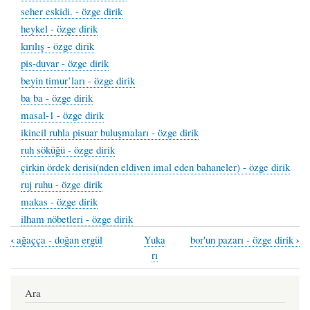
seher eskidi. - özge dirik
heykel - özge dirik
kırılış - özge dirik
pis-duvar - özge dirik
beyin timur’ları - özge dirik
ba ba - özge dirik
masal-1 - özge dirik
ikincil ruhla pisuar buluşmaları - özge dirik
ruh söküğü - özge dirik
çirkin ördek derisi(nden eldiven imal eden bahaneler) - özge dirik
ruj ruhu - özge dirik
makas - özge dirik
ilham nöbetleri - özge dirik
‹
›
ağaçça - doğan ergül
Yuka
bor'un pazarı - özge dirik
Book
rı
traversal
links
Ara