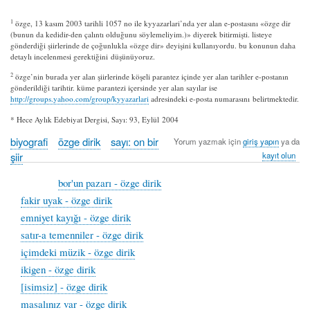
1
özge, 13 kasım 2003 tarihli 1057 no ile kyyazarlari’nda yer alan e-postasını «özge dir
(bunun da kedidir-den çalıntı olduğunu söylemeliyim.)» diyerek bitirmişti. listeye
gönderdiği şiirlerinde de çoğunlukla «özge dir» deyişini kullanıyordu. bu konunun daha
detaylı incelenmesi gerektiğini düşünüyoruz.
2
özge’nin burada yer alan şiirlerinde köşeli parantez içinde yer alan tarihler e-postanın
gönderildiği tarihtir. küme parantezi içersinde yer alan sayılar ise
http://groups.yahoo.com/group/kyyazarlari
adresindeki e-posta numarasını belirtmektedir.
* Hece Aylık Edebiyat Dergisi, Sayı: 93, Eylül 2004
biyografi
özge dirik
sayı: on bir
Yorum yazmak için
giriş yapın
ya da
şiir
kayıt olun
bor'un pazarı - özge dirik
fakir uyak - özge dirik
emniyet kayığı - özge dirik
satır-a temenniler - özge dirik
içimdeki müzik - özge dirik
ikigen - özge dirik
[isimsiz] - özge dirik
masalınız var - özge dirik