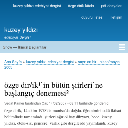
Ana
kuzey yıldızı edebiyat dergisi
özge dirik kitabı
pdf dosyaları
Birincil
içeriğe
Bağlantılar
atla
duyuru listesi
iletişim
kuzey yıldızı
edebiyat dergisi
Show — İkincil Bağlantılar
İkincil
Bağlantılar
1
2
3
4
5
6
7
8
9
10
11
12
13
Ana Sayfa
kuzey yıldızı edebiyat dergisi
sayı: on bir - nisan/mayıs
Sayfa
2005
yolu
özge dir/ik¹’in bütün şiirleri’ne
başlangıç denemesi²
Vedat Kamer
tarafından
Çar, 14/02/2007 - 08:11
tarihinde gönderildi
özge dirik, 14 ekim 1978’de manisa’da doğdu. öğrenimini odtü iktisat
bölümünde tamamladı. şiirleri ağır ol bay düzyazı, hece, kuzey
yıldızı, öteki-siz, pencere, varlık gibi dergilerde yayımlandı. kuzey