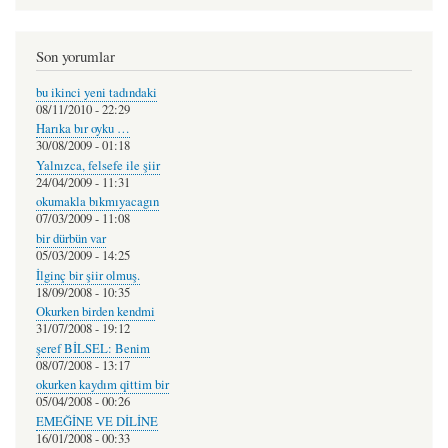
Son yorumlar
bu ikinci yeni tadındaki
08/11/2010 - 22:29
Harıka bır oyku …
30/08/2009 - 01:18
Yalnızca, felsefe ile şiir
24/04/2009 - 11:31
okumakla bıkmıyacagın
07/03/2009 - 11:08
bir dürbün var
05/03/2009 - 14:25
İlginç bir şiir olmuş.
18/09/2008 - 10:35
Okurken birden kendmi
31/07/2008 - 19:12
şeref BİLSEL: Benim
08/07/2008 - 13:17
okurken kaydım qittim bir
05/04/2008 - 00:26
EMEĞİNE VE DİLİNE
16/01/2008 - 00:33