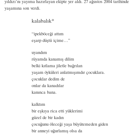
yıldızı’nı yayıma hazırlayan ekipte yer aldı. 27 ağustos 2004 tarihinde
yaşamına son verdi.
kalabalık*
“ipekböceği attım
eşarp düştü içime…”
uyandım
rüyamda kanamış dilim
belki kıtlama jiletle bağrılan
yaşam öyküleri anlatmışımdır çocuklara.
çocuklar dedim de
onlar da kanadılar
kanınca bana.
kalktım
bir eşkıya rica etti yüklerimi
güzel de bir kadın
çocuğunu öleceği yaşa büyütemeden giden
bir anneyi uğurlamış olsa da