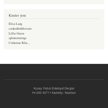
Kimler yeni
Elisa Lang
cookedfishbloviate
Lillie Green
splinterratings
Catherine Klin…
Kuzey Yıldızı Edebiyat Dergisi
200 34711 Kadıköy / İstanbul
PK