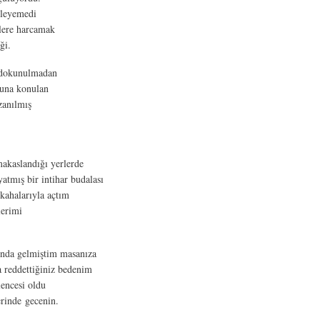
yleyemedi
lere harcamak
ği.
 dokunulmadan
cuna konulan
zanılmış
makaslandığı yerlerde
yatmış bir intihar budalası
kahalarıyla açtım
lerimi
ğında gelmiştim masanıza
 reddettiğiniz bedenim
lencesi oldu
erinde gecenin.