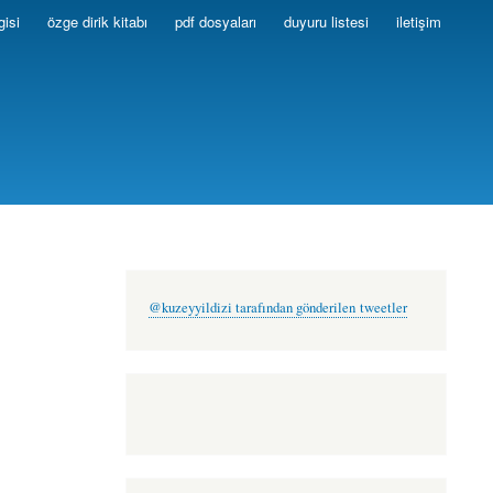
gisi
özge dirik kitabı
pdf dosyaları
duyuru listesi
iletişim
@kuzeyyildizi tarafından gönderilen tweetler