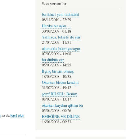
Son yorumlar
bu ikinci yeni tadındaki
08/11/2010 - 22:29
Harıka bır oyku …
30/08/2009 - 01:18
Yalnızca, felsefe ile şiir
24/04/2009 - 11:31
okumakla bıkmıyacagın
07/03/2009 - 11:08
bir dürbün var
05/03/2009 - 14:25
İlginç bir şiir olmuş.
18/09/2008 - 10:35
Okurken birden kendmi
31/07/2008 - 19:12
şeref BİLSEL: Benim
08/07/2008 - 13:17
okurken kaydım qittim bir
05/04/2008 - 00:26
n
ya da
kayıt olun
EMEĞİNE VE DİLİNE
16/01/2008 - 00:33