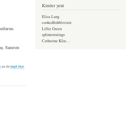
Kimler yeni
Elisa Lang
cookedfishbloviate
utlarını.
Lillie Green
splinterratings
Catherine Klin…
aş. Sanırım
n
ya da
kayıt olun