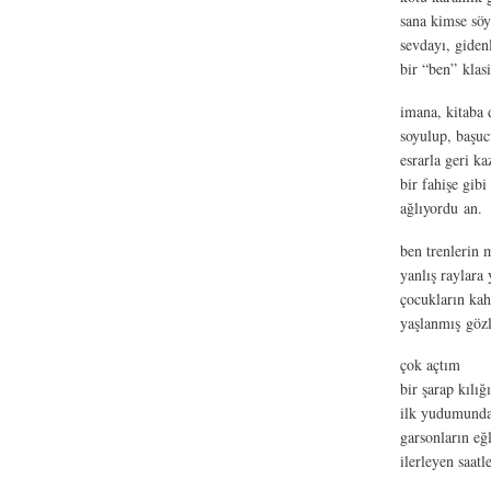
sana kimse sö
sevdayı, giden
bir “ben” klasi
imana, kitaba
soyulup, başu
esrarla geri ka
bir fahişe gibi
ağlıyordu an.
ben trenlerin 
yanlış raylara 
çocukların kah
yaşlanmış göz
çok açtım
bir şarap kılı
ilk yudumunda
garsonların eğ
ilerleyen saatl