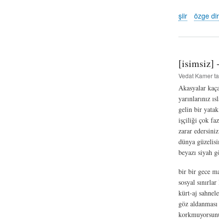
şiir
özge dir
[isimsiz] 
Vedat Kamer
ta
Akasyalar kaç
yarınlarınız ıs
gelin bir yatak
işçiliği çok fa
zarar edersini
dünya güzelisi
beyazı siyah g
bir bir gece m
sosyal sınırla
kürt-aj sahnele
göz aldanması 
korkmuyorsunu