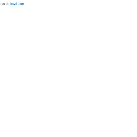
n
ya da
kayıt olun