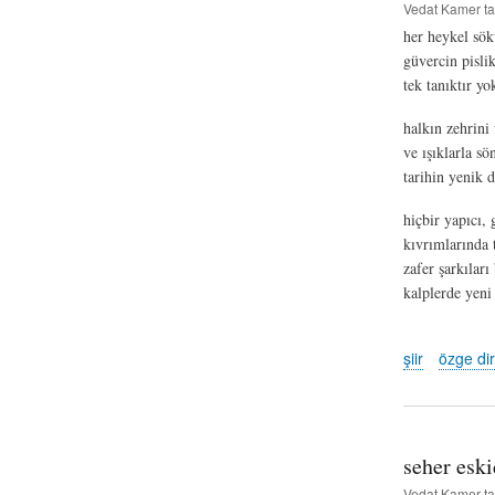
Vedat Kamer
ta
her heykel sök
güvercin pislik
tek tanıktır yo
halkın zehrini 
ve ışıklarla s
tarihin yenik d
hiçbir yapıcı,
kıvrımlarında 
zafer şarkıları
kalplerde yeni 
şiir
özge dir
seher eski
Vedat Kamer
ta