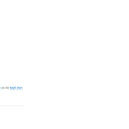
n
ya da
kayıt olun