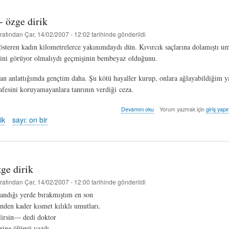
hakkında
- özge dirik
rafından
Çar, 14/02/2007 - 12:02
tarihinde gönderildi
österen kadın kilometrelerce yakınımdaydı dün. Kıvırcık saçlarına dolamıştı um
lini görüyor olmalıydı geçmişinin bembeyaz olduğunu.
 anlattığımda gençtim daha. Şu kötü hayaller kurup, onlara ağlayabildiğim y
safesini koruyamayanlara tanrının verdiği ceza.
pis-
Devamını oku
Yorum yazmak için
giriş yapı
duvar
ik
sayı: on bir
-
özge
dirik
hakkında
zge dirik
rafından
Çar, 14/02/2007 - 12:00
tarihinde gönderildi
andığı yerde bırakmıştım en son
inden kader kısmet kılıklı umutları.
lirsin— dedi doktor
erine ölümü yazdı