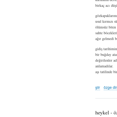
birkaç acı düş
gözkapaklarını
usul kırmızı s
ölümsüz biten 
sahte böcekler
ağır gelmedi b
gidiş tarihimi
bir buğday ata
değirilenler a
anlamadılar.
aşı tatilinde b
şiir
özge dir
heykel - ö