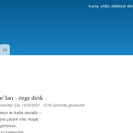
Ana
kuzey yıldızı edebiyat der
içeriğe
atla
13
r’ları - özge dirik
rafından
Çar, 14/02/2007 - 12:05
tarihinde gönderildi
meye ne kadar meraklı—
ğını çalıyor yine rüzgâr.
giriyoruz,
ve kadınsızlar