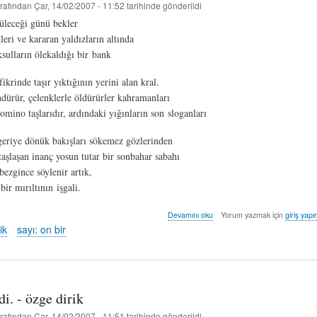
rafından
Çar, 14/02/2007 - 11:52
tarihinde gönderildi
üleceği günü bekler
leri ve kararan yaldızların altında
ksulların ölekaldığı bir bank
fikrinde taşır yıktığının yerini alan kral.
öndürür, çelenklerle öldürürler kahramanları
omino taşlarıdır, ardındaki yığınların son sloganları
 geriye dönük bakışları sökemez gözlerinden
taşlaşan inanç yosun tutar bir sonbahar sabahı
 bezgince söylenir artık,
bir mırıltının işgali.
heykel
Devamını oku
Yorum yazmak için
giriş yapı
-
ik
sayı: on bir
özge
dirik
hakkında
di. - özge dirik
rafından
Çar, 14/02/2007 - 11:51
tarihinde gönderildi