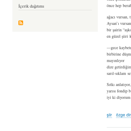
önce hep berab
İçerik dağıtımı
ağacı vursan,
Aysan’ı vursan
bir şairin “aş
en güzel şiiri k
—gece kaybet
birbirine düşm
mayınlıyor
dize getirdiği
sarıl-sıklam se
Sıtkı anlatıyor,
yarısı fondip b
iyi ki diyorum
şiir
özge dir