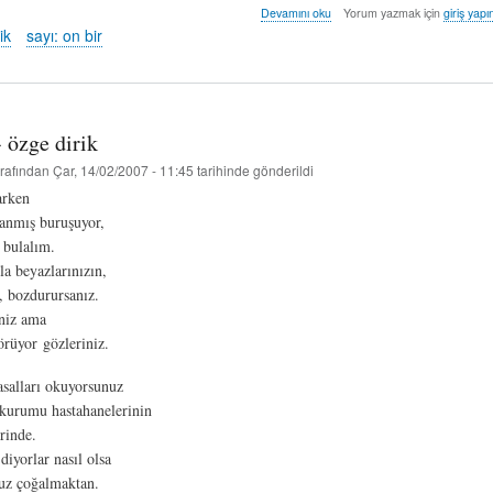
masalınız
Devamını oku
Yorum yazmak için
giriş yapı
var
ik
sayı: on bir
-
özge
dirik
hakkında
- özge dirik
rafından
Çar, 14/02/2007 - 11:45
tarihinde gönderildi
arken
lanmış buruşuyor,
 bulalım.
zla beyazlarınızın,
z, bozdurursanız.
niz ama
örüyor gözleriniz.
asalları okuyorsunuz
r kurumu hastahanelerinin
rinde.
diyorlar nasıl olsa
z çoğalmaktan.