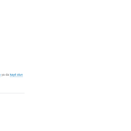
n
ya da
kayıt olun