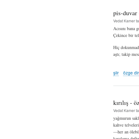
pis-duvar 
Vedat Kamer
ta
Acısını bana g
Çekince bir te
Hiç dokunmadan
aştı; takip me
şiir
özge dir
kırılış - ö
Vedat Kamer
ta
yağmurun sakl
kahve telveler
—her an ölebi
karalama deft