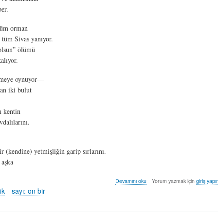
er.
 tüm orman
 tüm Sivas yanıyor.
kolsun” ölümü
alıyor.
meye oynuyor—
an iki bulut
m kentin
vdalılarını.
ir (kendine) yetmişliğin garip sırlarını.
 aşka
beyin
Devamını oku
Yorum yazmak için
giriş yapı
timur’ları
ik
sayı: on bir
-
özge
dirik