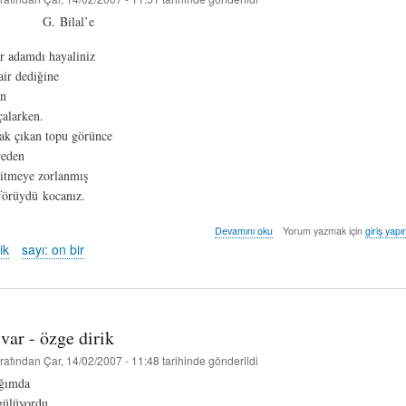
ilal’e
bir adamdı hayaliniz
air dediğine
en
alarken.
lak çıkan topu görünce
reden
gitmeye zorlanmış
förüydü kocanız.
seher
Devamını oku
Yorum yazmak için
giriş yapı
eskidi.
ik
sayı: on bir
-
özge
dirik
hakkında
var - özge dirik
rafından
Çar, 14/02/2007 - 11:48
tarihinde gönderildi
ığımda
gülüyordu.