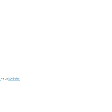
n
ya da
kayıt olun