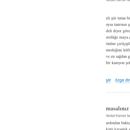
G. B
eli şiir tutan 
oysa tanrının ş
deli diyor gör
sözlüğe maya ç
önüne çırılçıp
mesleğine küf
ve en sağdan 
bir kamyon şo
şiir
özge dir
masalınız 
Vedat Kamer
ta
ardından bakt
kötü karanlık 