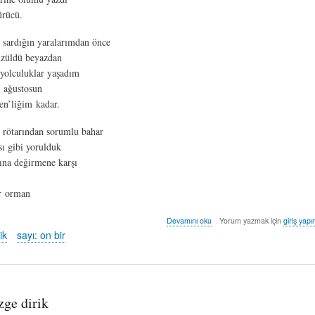
ürücü.
 sardığın yaralarımdan önce
üzüldü beyazdan
yolculuklar yaşadım
i ağustosun
en’liğim kadar.
n rötarından sorumlu bahar
sı gibi yorulduk
dına değirmene karşı
ir orman
kırılış
Devamını oku
Yorum yazmak için
giriş yapı
-
ik
sayı: on bir
özge
dirik
hakkında
zge dirik